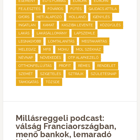
,
,
,
,
ESEMÉNY
EU-S FORRÁS
EURÓPA
EURÓPAI
,
,
,
,
FEJLESZTÉS
FŐVÁROS
FŰTÉS
GAJDÁCS ATTILA
,
,
,
,
GYORS
HETI ALAPOZÓ
HOLLAND
IGÉNYLÉS
,
,
,
,
INGATLAN
KAMAT
KASZIBA LEVENTE
KÖZGYŰLÉS
,
,
,
LAKÁS
LAKÁSÁLLOMÁNY
LAPSZEMLE
,
,
,
LEGNAGYOBB
LOMTALANÍTÁS
MEGTAKARÍTÁS
,
,
,
,
MELEGVÍZ
MFB
MOHU
MOL SZÉKHÁZ
,
,
,
NÉVNAP
NÖVEKEDÉS
OTP ALAPKEZELŐ
,
,
,
,
OTTHONFELÚJÍTÁS
PROFIT
RÉMES
RENDELET
,
,
,
,
SZEMÉT
SZIGETELÉS
SZTRÁJK
SZÜLETÉSNAP
,
TÁMOGATÁS
TŐZSDE
Millásreggeli podcast:
válság Franciaországban,
menő bankok, lemaradó