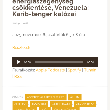
energiaszegénység
csökkentése, Venezuela:
Karib-tenger kalózai
2025-11-06
2025. november 6., csütörtök 6:30-8 óra
Részletek
Audió
00:00
00:00
lejátszó
Feliratkozás:
Apple Podcasts
|
Spotify
|
TuneIn
|
RSS
CÍMKÉK:
,
,
ACCORDE ALAPKEZELŐ ZRT.
ÁLLAM
,
,
,
,
AMERIKA
BUDAPEST
CSEMPÉSZET
DÉL-AMERIKA