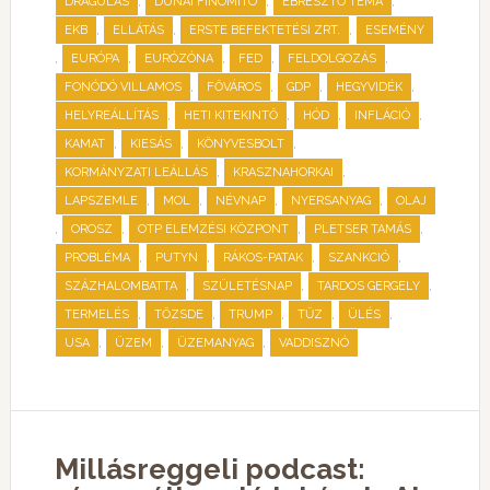
,
,
,
DRÁGULÁS
DUNAI FINOMÍTÓ
ÉBRESZTŐ TÉMA
,
,
,
EKB
ELLÁTÁS
ERSTE BEFEKTETÉSI ZRT.
ESEMÉNY
,
,
,
,
,
EURÓPA
EURÓZÓNA
FED
FELDOLGOZÁS
,
,
,
,
FONÓDÓ VILLAMOS
FŐVÁROS
GDP
HEGYVIDÉK
,
,
,
,
HELYREÁLLÍTÁS
HETI KITEKINTŐ
HÓD
INFLÁCIÓ
,
,
,
KAMAT
KIESÁS
KÖNYVESBOLT
,
,
KORMÁNYZATI LEÁLLÁS
KRASZNAHORKAI
,
,
,
,
LAPSZEMLE
MOL
NÉVNAP
NYERSANYAG
OLAJ
,
,
,
,
OROSZ
OTP ELEMZÉSI KÖZPONT
PLETSER TAMÁS
,
,
,
,
PROBLÉMA
PUTYN
RÁKOS-PATAK
SZANKCIÓ
,
,
,
SZÁZHALOMBATTA
SZÜLETÉSNAP
TARDOS GERGELY
,
,
,
,
,
TERMELÉS
TŐZSDE
TRUMP
TŰZ
ÜLÉS
,
,
,
USA
ÜZEM
ÜZEMANYAG
VADDISZNÓ
Millásreggeli podcast: