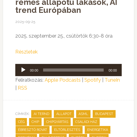
rémes állapotú lakások, AI
trend Európában
2025-09-25
2025. szeptember 25., csütörtök 6:30-8 óra
Részletek
Audió
00:00
00:00
lejátszó
Feliratkozás:
Apple Podcasts
|
Spotify
|
TuneIn
|
RSS
CÍMKÉK:
,
,
,
,
AI TERND
ÁLLAPOT
ASML
BUDAPEST
,
,
,
,
CÉG
CHIP
CHIPGYÁRTÁS
CSALÁDI HÁZ
,
,
,
ÉBRESZTŐ ROVAT
ELTÖRLESZTÉS
ENERGETIKA