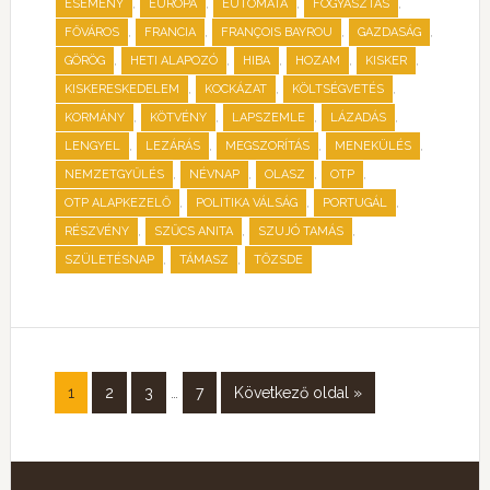
,
,
,
,
ESEMÉNY
EURÓPA
EUTOMATA
FOGYASZTÁS
,
,
,
,
FŐVÁROS
FRANCIA
FRANÇOIS BAYROU
GAZDASÁG
,
,
,
,
,
GÖRÖG
HETI ALAPOZÓ
HIBA
HOZAM
KISKER
,
,
,
KISKERESKEDELEM
KOCKÁZAT
KÖLTSÉGVETÉS
,
,
,
,
KORMÁNY
KÖTVÉNY
LAPSZEMLE
LÁZADÁS
,
,
,
,
LENGYEL
LEZÁRÁS
MEGSZORÍTÁS
MENEKÜLÉS
,
,
,
,
NEMZETGYŰLÉS
NÉVNAP
OLASZ
OTP
,
,
,
OTP ALAPKEZELŐ
POLITIKA VÁLSÁG
PORTUGÁL
,
,
,
RÉSZVÉNY
SZŰCS ANITA
SZUJÓ TAMÁS
,
,
SZÜLETÉSNAP
TÁMASZ
TŐZSDE
1
2
3
…
7
Következő oldal »