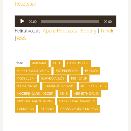
Részletek
Audió
00:00
00:00
lejátszó
Feliratkozás:
Apple Podcasts
|
Spotify
|
TuneIn
|
RSS
CÍMKÉK:
,
,
,
AMERIKA
BUBI
CAMPUS LIFE
,
,
,
ELEKTROMOS AUTÓ
ÉRTÉKPERCEK
EURÓPA
,
,
,
FEGYELEM
GDP-BŐVÜLÉS
K&H BANK
,
,
,
KAMATVÁGÁS
KAMATVÁRAKOZÁS
KÖLTSÉGVETÉS
,
,
,
KÖZBRINGARENDSZER
MNB
NÉMETH DÁVID
,
,
NYUGATI PÁLYAUDVAR
OTP GLOBAL MARKETS
,
,
PARKOLÁS
STRAND
SZABÓ GYÖRGY MÁTYÁS