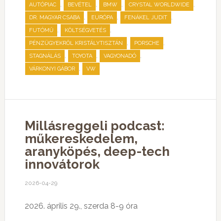
,
,
,
,
AUTÓPIAC
BEVÉTEL
BMW
CRYSTAL WORLDWIDE
,
,
,
DR. MAGYAR CSABA
EURÓPA
FENÁKEL JUDIT
,
,
FUTÓMŰ
KÖLTSÉGVETÉS
,
,
PÉNZÜGYEKRŐL KRISTÁLYTISZTÁN
PORSCHE
,
,
,
STAGNÁLÁS
TOYOTA
VAGYONADÓ
,
VÁRKONYI GÁBOR
VW
Millásreggeli podcast:
műkereskedelem,
aranyköpés, deep-tech
innovátorok
2026-04-29
2026. április 29., szerda 8-9 óra