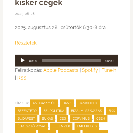
kisker cégek
2025-08-28
2025. augusztus 28., csütörtök 6:30-8 óra
Részletek
Audió
00:00
00:00
lejátszó
Feliratkozás:
Apple Podcasts
|
Spotify
|
TuneIn
|
RSS
CÍMKÉK:
,
,
,
ANDRÁSSY ÚT
BANK
BANKINDEX
,
,
,
,
BEFEKTETŐ
BELPOLITIKA
BIZALMI SZAVAZÁS
BKK
,
,
,
,
,
BUDAPEST
BUKÁS
CÉG
CORVINUS
CSEH
,
,
,
ÉBRESZTŐ ROVAT
ELLENZÉK
EMELKEDÉS