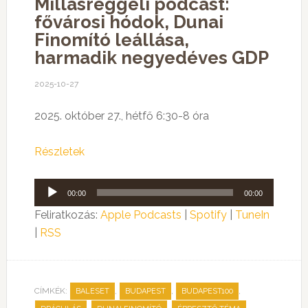
Millásreggeli podcast:
fővárosi hódok, Dunai
Finomító leállása,
harmadik negyedéves GDP
2025-10-27
2025. október 27., hétfő 6:30-8 óra
Részletek
Audió
00:00
00:00
lejátszó
Feliratkozás:
Apple Podcasts
|
Spotify
|
TuneIn
|
RSS
CÍMKÉK:
,
,
,
BALESET
BUDAPEST
BUDAPEST100