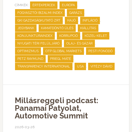
CÍMKÉK:
,
,
ÉRTÉKPERCEK
EURÓPA
,
,
FOGYASZTÓI BIZALMI INDEX
GARÁZS
,
,
,
GKI GAZDASÁGKUTATÓ ZRT
HAJÓ
INFLÁCIÓ
,
,
,
JEGYBANK
KAMATDÖNTŐ ÜLÉS
KIÁLLÍTÁS
,
,
,
KONJUNKTÚRAINDEX
KORRUPCIÓ
KÖZEL-KELET
,
,
NYUGATI TÉRI FELÜLJÁRÓ
OLAJ- ÉS GÁZÁR
,
,
,
OPTIMIZMUS
OTP GLOBAL MARKETS
PESTI FONÓDÓ
,
,
PETZ RAYMUND
PRIEGL MÁTÉ
,
,
TRANSPARENCY INTERNATIONAL
USA
VITÉZY DÁVID
Millásreggeli podcast:
Panamai Patyolat,
Automotive Summit
2026-03-26