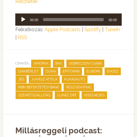
Részletek
Audió
00:00
00:00
lejátszó
Feliratkozás:
Apple Podcasts
|
Spotify
|
TuneIn
|
RSS
CÍMKÉK:
,
,
,
AMERIKA
BKK
DEBRECZENI CSABA
,
,
,
,
,
DIÁKBÉRLET
DUNA
ÉPÍTŐIPAR
EURÓPA
ÉVOSZ
,
,
,
JÉG
JUHÁSZ ATTILA
KUKÁSAUTÓ
,
,
MBH BEFEKTETÉSI BANK
RÉSZVÉNYPIAC
,
,
SZEMÉTSZÁLLÍTÁS
ÚJHÁZ ZRT.
VISSZAESÉS
Millásreggeli podcast: