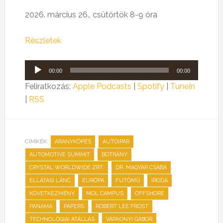
2026. március 26., csütörtök 8-9 óra
Részletek
Audió
00:00
00:00
lejátszó
Feliratkozás:
Apple Podcasts
|
Spotify
|
TuneIn
|
RSS
CÍMKÉK:
,
,
ARANYKÖPÉS
AUTÓIPAR
,
,
AUTOMOTIVE SUMMIT
BOTRÁNY
,
,
CRYSTAL WORLDWIDE ZRT.
DR. MAGYAR CSABA
,
,
,
,
ELLÁTÁSI LÁNC
EURÓPA
FUTÓMŰ
IRODA
,
,
,
KÖVETKEZMÉNY
MOL CAMPUS
OFFSHORE
,
,
,
PANAMA
PAPERS
ROBERT LEE FROST
,
,
TECHNOLÓGIAI ÁTÁLLÁS
VÁRKONYI GÁBOR