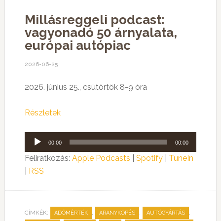
Millásreggeli podcast:
vagyonadó 50 árnyalata,
európai autópiac
2026-06-25
2026. június 25., csütörtök 8-9 óra
Részletek
Audió
00:00
00:00
lejátszó
Feliratkozás:
Apple Podcasts
|
Spotify
|
TuneIn
|
RSS
CÍMKÉK:
,
,
,
ADÓMÉRTÉK
ARANYKÖPÉS
AUTÓGYÁRTÁS