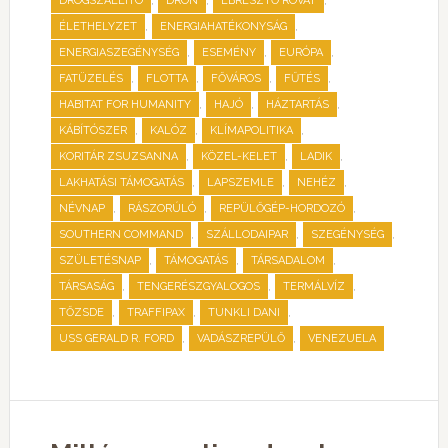
,
,
,
DROGSZÁLLÍTÓ
DRÓN
ÉBRESZTŐ ROVAT
,
,
ÉLETHELYZET
ENERGIAHATÉKONYSÁG
,
,
,
ENERGIASZEGÉNYSÉG
ESEMÉNY
EURÓPA
,
,
,
,
FATÜZELÉS
FLOTTA
FŐVÁROS
FŰTÉS
,
,
,
HABITAT FOR HUMANITY
HAJÓ
HÁZTARTÁS
,
,
,
KÁBÍTÓSZER
KALÓZ
KLÍMAPOLITIKA
,
,
,
KORITÁR ZSUZSANNA
KÖZEL-KELET
LADIK
,
,
,
LAKHATÁSI TÁMOGATÁS
LAPSZEMLE
NEHÉZ
,
,
,
NÉVNAP
RÁSZORÚLÓ
REPÜLŐGÉP-HORDOZÓ
,
,
,
SOUTHERN COMMAND
SZÁLLODAIPAR
SZEGÉNYSÉG
,
,
,
SZÜLETÉSNAP
TÁMOGATÁS
TÁRSADALOM
,
,
,
TÁRSASÁG
TENGERÉSZGYALOGOS
TERMÁLVÍZ
,
,
,
TŐZSDE
TRAFFIPAX
TUNKLI DANI
,
,
USS GERALD R. FORD
VADÁSZREPÜLŐ
VENEZUELA