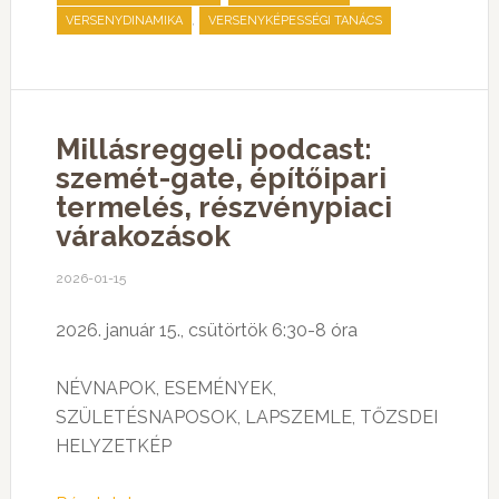
,
VERSENYDINAMIKA
VERSENYKÉPESSÉGI TANÁCS
Millásreggeli podcast:
szemét-gate, építőipari
termelés, részvénypiaci
várakozások
2026-01-15
2026. január 15., csütörtök 6:30-8 óra
NÉVNAPOK, ESEMÉNYEK,
SZÜLETÉSNAPOSOK, LAPSZEMLE, TŐZSDEI
HELYZETKÉP