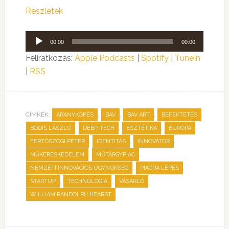
Részletek
Audió
00:00
00:00
lejátszó
Feliratkozás:
Apple Podcasts
|
Spotify
|
TuneIn
|
RSS
CÍMKÉK:
,
,
,
,
ARANYKÖPÉS
BÁV
BÁV ART
BEFEKTETÉS
,
,
,
,
BÓDIS LÁSZLÓ
DEEP-TECH
ESZTÉTIKA
EURÓPA
,
,
,
FERTŐSZÖGI PÉTER
IDENTITÁS
INNOVÁTOR
,
,
MŰKERESKEDELEM
MŰTÁRGYPIAC
,
,
NEMZETI INNOVÁCIÓS ÜGYNÖKSÉG
PIACRA LÉPÉS
,
,
,
STARTUP
TECHNOLÓGIA
VÁSÁRLÓ
WILLIAM RANDOLPH HEARST