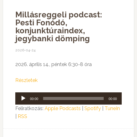
Millásreggeli podcast:
Pesti Fonódó,
konjunktúraindex,
jegybanki dömping
2026-04-24
2026. április 14., péntek 6:30-8 óra
Részletek
Audió
00:00
00:00
lejátszó
Feliratkozás:
Apple Podcasts
|
Spotify
|
TuneIn
|
RSS