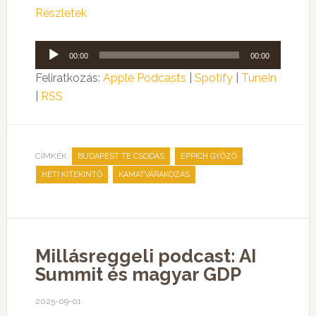
Részletek
Audió
00:00
00:00
lejátszó
Feliratkozás:
Apple Podcasts
|
Spotify
|
TuneIn
|
RSS
CÍMKÉK:
,
,
BUDAPEST TE CSODÁS
EPPICH GYŐZŐ
,
HETI KITEKINTŐ
KAMATVÁRAKOZÁS
Millásreggeli podcast: AI
Summit és magyar GDP
2025-09-01