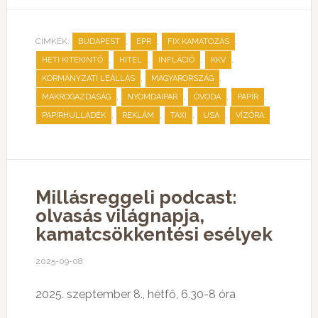
CÍMKÉK:
,
,
,
BUDAPEST
EPR
FIX KAMATOZÁS
,
,
,
,
HETI KITEKINTŐ
HITEL
INFLÁCIÓ
KKV
,
,
KORMÁNYZATI LEÁLLÁS
MAGYARORSZÁG
,
,
,
,
MAKROGAZDASÁG
NYOMDAIPAR
ÓVODA
PAPÍR
,
,
,
,
PAPÍRHULLADÉK
REKLÁM
TAXI
USA
VÍZÓRA
Millásreggeli podcast:
olvasás világnapja,
kamatcsökkentési esélyek
2025-09-08
2025. szeptember 8., hétfő, 6.30-8 óra