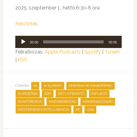
2025. szeptember 1., hétfő 6:30-8 óra
Részletek
Audió
00:00
00:00
lejátszó
Feliratkozás:
Apple Podcasts
|
Spotify
|
TuneIn
|
RSS
CÍMKÉK:
,
,
,
AI
AI SUMMIT
AMERIKAI MUNKAERŐPIAC
,
,
,
,
EURÓZÓNA
GDP
HETI KITEKINTŐ
INFLÁCIÓ
,
,
,
KONFERENCIA
MAGYARORSZÁG
MAKROGAZDASÁG
,
,
MESTERSÉGES INTELLIGENCIA
MI
USA