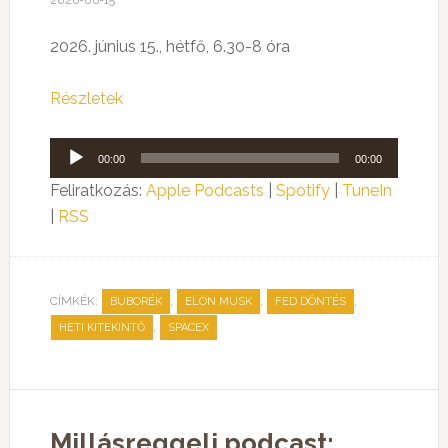
2026-06-15
2026. június 15., hétfő, 6.30-8 óra
Részletek
Audió
00:00
00:00
lejátszó
Feliratkozás:
Apple Podcasts
|
Spotify
|
TuneIn
|
RSS
CÍMKÉK:
,
,
,
BUBORÉK
ELON MUSK
FED DÖNTÉS
,
HETI KITEKINTŐ
SPACEX
Millásreggeli podcast: