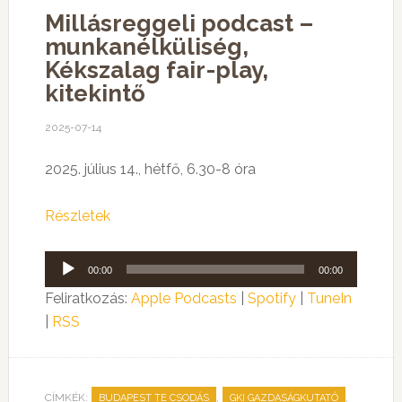
Millásreggeli podcast –
munkanélküliség,
Kékszalag fair-play,
kitekintő
2025-07-14
2025. július 14., hétfő, 6.30-8 óra
Részletek
Audió
00:00
00:00
lejátszó
Feliratkozás:
Apple Podcasts
|
Spotify
|
TuneIn
|
RSS
CÍMKÉK:
,
,
BUDAPEST TE CSODÁS
GKI GAZDASÁGKUTATÓ