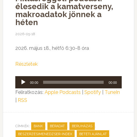
élesedik a kamatverseny,
makroadatok jönnek a
héten
2026-05-18
2026. május 18., hétfő 6:30-8 óra
Részletek
Audió
00:00
00:00
lejátszó
Feliratkozás:
Apple Podcasts
|
Spotify
|
TuneIn
|
RSS
CÍMKÉK:
,
,
,
BANK
BÉRADAT
BERUHÁZÁS
,
,
BESZERZÉSIMENEDZSER-INDEX
BETÉTI AJÁNLAT