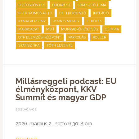
,
,
,
BIZTOSDÖNTÉS
BUDAPEST
ÉBRESZTŐ TÉMA
,
,
,
ELEKTROMOS AUTÓ
HETI KITEKINTŐ
INFLÁCIÓ
,
,
,
KAMATVERSENY
KOVÁCS MIHÁLY
LEKÖTÉS
,
,
,
,
MAKROADAT
MBH
MUNKAERŐ-KÖLTSÉG
OLIMPIA
,
,
,
OTP ELEMZÉSI KÖZPONT
PARKOLÁS
ROLLER
,
STATISZTIKA
TÓTH LEVENTE
Millásreggeli podcast: EU
élményközpont, KKV
Summit és magyar GDP
2026-03-02
2026. március 2., hétfő 6:30-8 óra