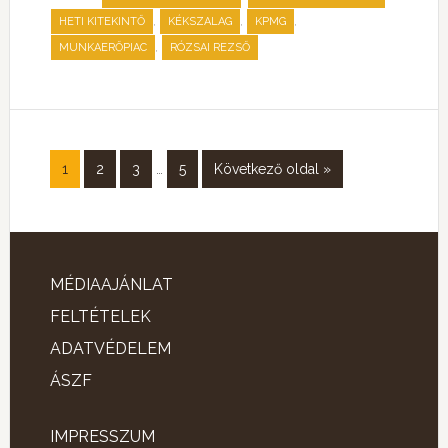
,
,
,
HETI KITEKINTŐ
KÉKSZALAG
KPMG
,
MUNKAERŐPIAC
RÓZSAI REZSŐ
1
2
3
…
5
Következő oldal »
MÉDIAAJÁNLAT
FELTÉTELEK
ADATVÉDELEM
ÁSZF
IMPRESSZUM