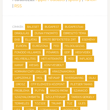
|
RSS
CÍMKÉK:
,
,
,
BALESET
BUDAPEST
BUDAPEST100
,
,
,
DRÁGULÁS
DUNAI FINOMÍTÓ
ÉBRESZTŐ TÉMA
,
,
,
EKB
ELLÁTÁS
ERSTE BEFEKTETÉSI ZRT.
ESEMÉNY
,
,
,
,
,
EURÓPA
EURÓZÓNA
FED
FELDOLGOZÁS
,
,
,
,
FONÓDÓ VILLAMOS
FŐVÁROS
GDP
HEGYVIDÉK
,
,
,
,
HELYREÁLLÍTÁS
HETI KITEKINTŐ
HÓD
INFLÁCIÓ
,
,
,
KAMAT
KIESÁS
KÖNYVESBOLT
,
,
KORMÁNYZATI LEÁLLÁS
KRASZNAHORKAI
,
,
,
,
LAPSZEMLE
MOL
NÉVNAP
NYERSANYAG
OLAJ
,
,
,
,
OROSZ
OTP ELEMZÉSI KÖZPONT
PLETSER TAMÁS
,
,
,
,
PROBLÉMA
PUTYN
RÁKOS-PATAK
SZANKCIÓ
,
,
,
SZÁZHALOMBATTA
SZÜLETÉSNAP
TARDOS GERGELY
,
,
,
,
,
TERMELÉS
TŐZSDE
TRUMP
TŰZ
ÜLÉS
,
,
,
USA
ÜZEM
ÜZEMANYAG
VADDISZNÓ