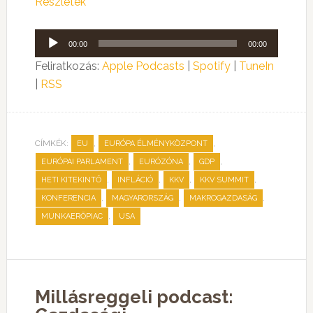
Részletek
Audió
00:00
00:00
lejátszó
Feliratkozás:
Apple Podcasts
|
Spotify
|
TuneIn
|
RSS
CÍMKÉK:
,
,
EU
EURÓPA ÉLMÉNYKÖZPONT
,
,
,
EURÓPAI PARLAMENT
EURÓZÓNA
GDP
,
,
,
,
HETI KITEKINTŐ
INFLÁCIÓ
KKV
KKV SUMMIT
,
,
,
KONFERENCIA
MAGYARORSZÁG
MAKROGAZDASÁG
,
MUNKAERŐPIAC
USA
Millásreggeli podcast: