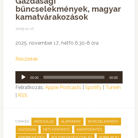
Gazdasági
bűncselekmények, magyar
kamatvárakozások
2025-11-17
2025. november 17., hétfő 6:30-8 óra
Részletek
Audió
00:00
00:00
lejátszó
Feliratkozás:
Apple Podcasts
|
Spotify
|
TuneIn
|
RSS
CÍMKÉK:
,
,
,
ADÓCSALÁS
ALAPKAMAT
BŰNCSELEKMÉNY
,
,
,
GAZDASÁG
HETI KITEKINTŐ
KAMATDÖNTÉS
,
,
,
KIBERBŰNÖZÉS
KÖLTSÉGVETÉSI CSALÁS
KORRUPCIÓ