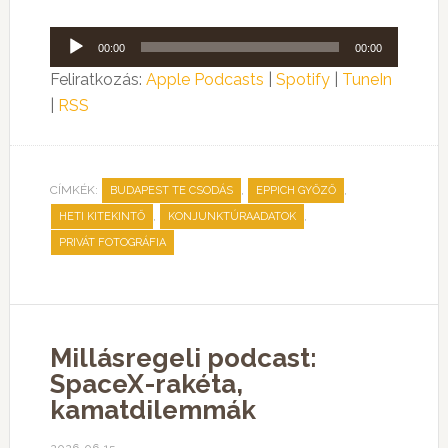
Audió
00:00
00:00
lejátszó
Feliratkozás:
Apple Podcasts
|
Spotify
|
TuneIn
|
RSS
CÍMKÉK:
,
,
BUDAPEST TE CSODÁS
EPPICH GYŐZŐ
,
,
HETI KITEKINTŐ
KONJUNKTÚRAADATOK
PRIVÁT FOTOGRÁFIA
Millásregeli podcast:
SpaceX-rakéta,
kamatdilemmák