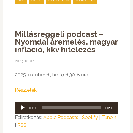
Millásreggeli podcast –
Nyomdai áremelés, magyar
infláció, kkv hitelezés
2025-10-06
2025. október 6., hétfő 6:30-8 óra
Részletek
Audió
00:00
00:00
lejátszó
Feliratkozás:
Apple Podcasts
|
Spotify
|
TuneIn
|
RSS