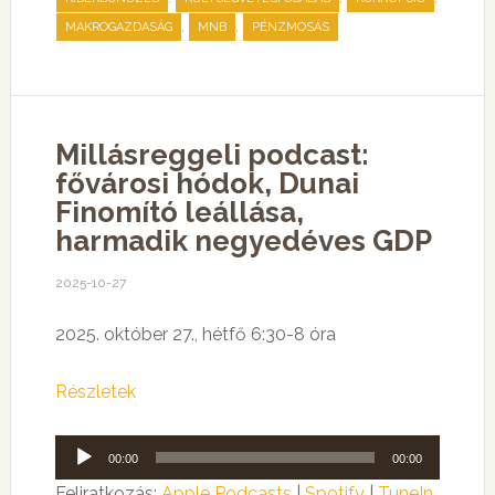
,
,
MAKROGAZDASÁG
MNB
PÉNZMOSÁS
Millásreggeli podcast:
fővárosi hódok, Dunai
Finomító leállása,
harmadik negyedéves GDP
2025-10-27
2025. október 27., hétfő 6:30-8 óra
Részletek
Audió
00:00
00:00
lejátszó
Feliratkozás:
Apple Podcasts
|
Spotify
|
TuneIn