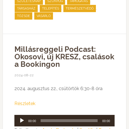
,
,
,
SZÜLETÉSNAP
SZÚNYOG
TÁMOGATÁS
,
,
,
TÁRSASHÁZ
TELEPÍTÉS
TERMÉSZETVÉDŐ
,
TŐZSDE
VÁSÁRLÓ
Millásreggeli Podcast:
Okosovi, új KRESZ, csalások
a Bookingon
2024-08-22
2024. augusztus 22., csütörtök 6:30-8 óra
Részletek
Audió
00:00
00:00
lejátszó