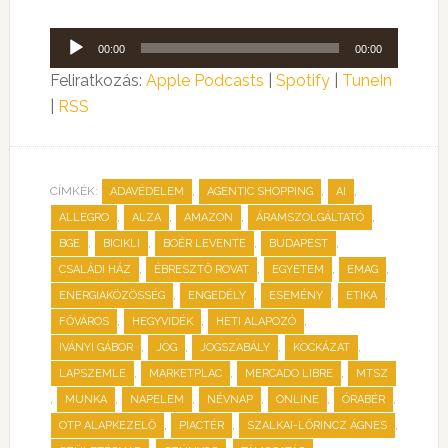
Audió
00:00
00:00
lejátszó
Feliratkozás:
Apple Podcasts
|
Spotify
|
TuneIn
|
RSS
CÍMKÉK:
,
,
,
ADAVÉDELEM
AGENTIC SHOPPING
AI
,
,
,
,
ALLEGRO
ALZA
AMAZON
ÁRAMSZOLGÁLTATÓ
,
,
,
,
BGE
BICIKLI
BOÉR LEVENTE
BUDAPEST
,
,
,
,
CSALÁDI HÁZ
ÉBRESZTŐ ROVAT
EGYETEM
EMAG
,
,
,
,
ENERGIAKÖZÖSSÉG
ENGEDÉLY
ESEMÉNY
ETIKA
,
,
,
FŐVÁROS
HEGYVIDÉK
HETI ALAPOZÓ
,
,
,
,
IVÁNYI GÁBOR
JOG
JOGSZABÁLY
KOCKÁZAT
,
,
,
LAPSZEMLE
MARKETPLAC
MERCADO LIBRE
MTSZ
,
,
,
,
,
,
MUNKA
NAPELEM
NÉVNAP
ONLINE
ÓRABÉR
,
,
,
OTP ALAPKEZELŐ
PIACTÉR
SZALKAI-LŐRINCZ ÁGNES