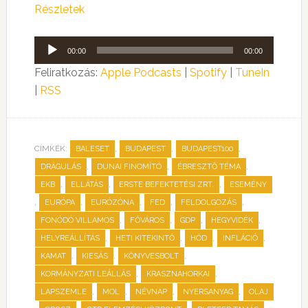
Részletek
Audió
00:00
00:00
lejátszó
Feliratkozás:
Apple Podcasts
|
Spotify
|
TuneIn
|
RSS
CÍMKÉK:
,
,
,
BALESET
BUDAPEST
BUDAPEST100
,
,
,
DRÁGULÁS
DUNAI FINOMÍTÓ
ÉBRESZTŐ TÉMA
,
,
,
EKB
ELLÁTÁS
ERSTE BEFEKTETÉSI ZRT.
ESEMÉNY
,
,
,
,
,
EURÓPA
EURÓZÓNA
FED
FELDOLGOZÁS
,
,
,
,
FONÓDÓ VILLAMOS
FŐVÁROS
GDP
HEGYVIDÉK
,
,
,
,
HELYREÁLLÍTÁS
HETI KITEKINTŐ
HÓD
INFLÁCIÓ
,
,
,
KAMAT
KIESÁS
KÖNYVESBOLT
,
,
KORMÁNYZATI LEÁLLÁS
KRASZNAHORKAI
,
,
,
,
LAPSZEMLE
MOL
NÉVNAP
NYERSANYAG
OLAJ