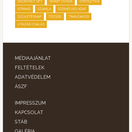
,
,
,
SICONTACT KFT
SMART ÓVODA
STATISZTIKA
,
,
,
STRAND
SZÁMLA
SZEMÉLYES ADAT
,
,
,
SZÜLETÉSNAP
TŐZSDE
TRANZAKCIÓ
UTAZÁSI CSALÁS
MÉDIAAJÁNLAT
FELTÉTELEK
ADATVÉDELEM
ÁSZF
IMPRESSZUM
KAPCSOLAT
STÁB
GALÉRIA