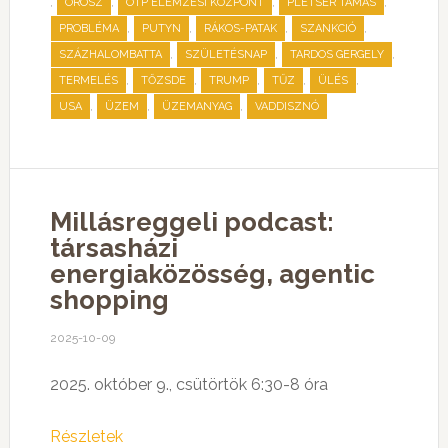
,
,
,
,
OROSZ
OTP ELEMZÉSI KÖZPONT
PLETSER TAMÁS
,
,
,
,
PROBLÉMA
PUTYN
RÁKOS-PATAK
SZANKCIÓ
,
,
,
SZÁZHALOMBATTA
SZÜLETÉSNAP
TARDOS GERGELY
,
,
,
,
,
TERMELÉS
TŐZSDE
TRUMP
TŰZ
ÜLÉS
,
,
,
USA
ÜZEM
ÜZEMANYAG
VADDISZNÓ
Millásreggeli podcast:
társasházi
energiaközösség, agentic
shopping
2025-10-09
2025. október 9., csütörtök 6:30-8 óra
Részletek