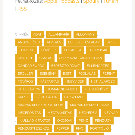
Feliratkozás:
Apple Podcasts
|
Spotify
|
TuneIn
|
RSS
CÍMKÉK:
,
,
,
ADAT
ÁLLAMPAPÍR
ÁLLOMÁNY
,
,
,
ANGYALFÖLD
ÁTVERÉS
BEFEKTETÉSI ALAP
BICIKLI
,
,
,
,
,
BOOKING
BŐVÜLÉS
BUDAPEST
BUKÓSISAK
,
,
,
CHATGPT
CSALÁS
CSIZMAZIA-DARAB ISTVÁN
,
,
,
DANDÁR FÜRDŐ
ÉBRESZTŐ ROVAT
ELLENŐRZÉS
,
,
,
,
,
EROLLER
ESEMÉNY
ESET
FOGLALÁS
FORINT
,
,
,
,
FŐVÁROS
HÁZTARTÁS
HEGYVIDÉK
HETI ALAPOZÓ
,
,
,
HITELKÁRTYA
HUMANOID ROBOT
KIBERBŰNÖZŐ
,
,
,
KRESZ
KÜRTI GÁBOR
LAPSZEMLE
,
,
MAGYAR KERÉKPÁROS KLUB
MAGYAR NEMZETI BANK
,
,
,
MEGERŐSÍTÁS
MEGTAKARÍTÁS
NEGYEDÉV
NÉVNAP
,
,
,
,
,
NULLADIK FAKTOR
OKOSOVI
PÉNZ
PÉNZÜGY
,
,
,
,
PÉNZÜGYI ESZKÖZ
PEPPER
PIAC
PORTFÓLIÓ