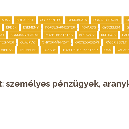
,
,
,
,
,
ÁRAK
BUDAPEST
CSÖKKENTÉS
DEMOKRATA
DONALD TRUMP
D
,
,
,
,
,
,
ÉRDEK
ESEMÉNY
FŐPOLGÁRMESTER
FŐVÁROS
GYŐZELEM
G
,
,
,
,
,
AJ
KORMÁNYHIVATAL
KÖZÉTKEZTETÉS
KÖZSZÖV
KRITIKUS
LAP
,
,
,
,
FEGYVER
OLAJPIAC
ÖNKORMÁNYZAT
OROSZORSZÁG
PÁGER ZSOLT
,
,
,
,
,
S HIÉNÁK
TERMELÉS
TŐZSDE
TŐZSDEI HELYZETKÉP
USA
VÁLAS
t: személyes pénzügyek, aranyk