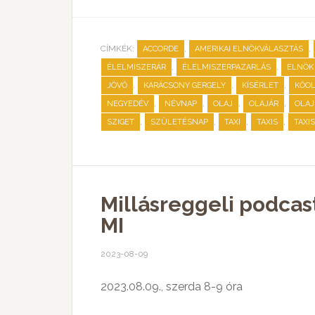
CÍMKÉK:
,
,
ACCORDE
AMERIKAI ELNÖKVÁLASZTÁS
,
,
ÉLELMISZERÁR
ÉLELMISZERPAZARLÁS
ELNÖK
,
,
,
JÖVŐ
KARÁCSONY GERGELY
KÍSÉRLET
KŐOL
,
,
,
,
NEGYEDÉV
NÉVNAP
OLAJ
OLAJÁR
OLAJ
,
,
,
,
SZIGET
SZÜLETÉSNAP
TAXI
TAXIS
TAXI
Millásreggeli podcas
MI
2023-08-09
2023.08.09., szerda 8-9 óra