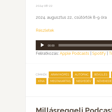
2024-08-22
2024. augusztus 22., csütörtök 8-9 óra
Részletek
Audió
00:00
lejátszó
Feliratkozás:
Apple Podcasts
|
Spotify
|
T
CÍMKÉK:
,
,
,
ARANYKÖPÉS
AUTÓPIAC
BŐVÜLÉS
,
,
,
KÍNA
MEGTAKARÍTÁS
NEGYEDÉV
NÖVEKEDÉ
Millásreggeli Podcas