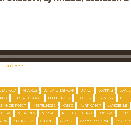
a
uneIn
|
RSS
,
,
,
,
,
GYALFÖLD
ÁTVERÉS
BEFEKTETÉSI ALAP
BICIKLI
BOOKING
BŐVÜL
,
,
,
,
,
ÜRDŐ
ÉBRESZTŐ ROVAT
ELLENŐRZÉS
EROLLER
ESEMÉNY
ESET
,
,
,
,
UMANOID ROBOT
KIBERBŰNÖZŐ
KRESZ
KÜRTI GÁBOR
LAPSZEMLE
,
,
,
,
,
ARÍTÁS
NEGYEDÉV
NÉVNAP
NULLADIK FAKTOR
OKOSOVI
PÉNZ
,
,
,
,
,
VODA
STATISZTIKA
STRAND
SZÁMLA
SZEMÉLYES ADAT
SZÜLETÉ