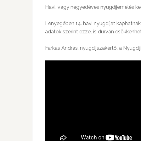
Havi, vagy negyedéves nyugdíjemelés kel
Lényegében 14. havi nyugdíjat kaphatnak 
adatok szerint ezzel is durván csökkenhet 
Farkas András, nyugdíjszakértő, a Nyugdí