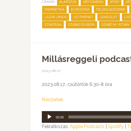
CÍMKÉK:
,
,
,
ALAPOZÁS
ART+CINEMA
ATOM
AT
,
,
,
ENERGETIKA
EURÓZÓNA
FELDOLGOZÓIPAR
,
,
,
LÁZÁR JÁNOS
LEJTMENET
LENDÜLET
LIS
,
,
STRATÉGIA
SZABAD EURÓPA
SZABÓ M. ISTVÁN
Millásreggeli podcast
2023-08-17
2023.08.17., csütörtök 6.30-8 óra
Részletek
Audió
00:00
lejátszó
Feliratkozás:
Apple Podcasts
|
Spotify
|
T