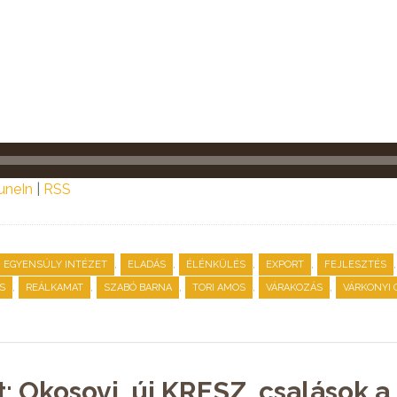
uneIn
|
RSS
,
,
,
,
EGYENSÚLY INTÉZET
ELADÁS
ÉLÉNKÜLÉS
EXPORT
FEJLESZTÉS
,
,
,
,
,
S
REÁLKAMAT
SZABÓ BARNA
TORI AMOS
VÁRAKOZÁS
VÁRKONYI 
t: Okosovi, új KRESZ, csalások 