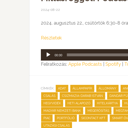
2024-08-22
2024. augusztus 22., csütörtök 6:30-8 ór
Részletek
Audió
00:00
lejátszó
Feliratkozás:
Apple Podcasts
|
Spotify
|
T
CÍMKÉK:
,
,
,
ADAT
ÁLLAMPAPÍR
ÁLLOMÁNY
AN
,
,
CSALÁS
CSIZMAZIA-DARAB ISTVÁN
DANDÁR F
,
,
,
HEGYVIDÉK
HETI ALAPOZÓ
HITELKÁRTYA
H
,
,
MAGYAR NEMZETI BANK
MEGERŐSÍTÁS
MEGTAK
,
,
,
PIAC
PORTFÓLIÓ
SICONTACT KFT
SMART Ó
UTAZÁSI CSALÁS