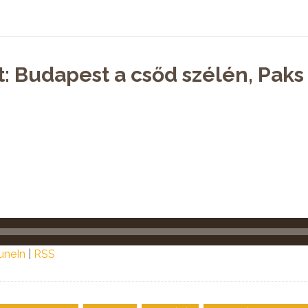
t: Budapest a csőd szélén, Paks
uneIn
|
RSS