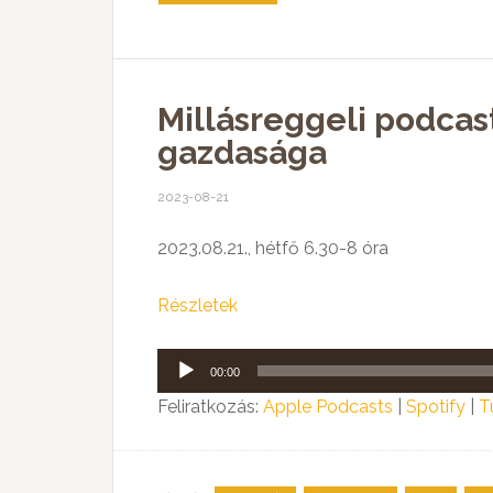
Millásreggeli podcas
gazdasága
2023-08-21
2023.08.21., hétfő 6.30-8 óra
Részletek
Audió
00:00
lejátszó
Feliratkozás:
Apple Podcasts
|
Spotify
|
T