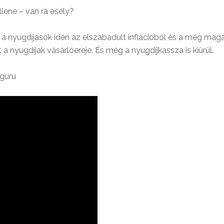
lene – van rá esély?
a nyugdíjasok idén az elszabadult inflációból és a még mag
a nyugdíjak vásárlóereje. És még a nyugdíjkassza is kiürül.
jguru