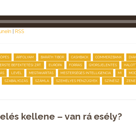
uneIn
|
RSS
,
,
,
,
,
KÖPÉS
ÁRFOLYAM
BARÁTH TIBOR
CASHBACK
COMMERZBANK
DIÁ
,
,
,
,
ERSTE BEFEKTETÉSI ZRT.
EURÓPA
FORRÁS
GYORSJELENTÉS
HALOT
,
,
,
,
,
RÁS
LEVÉL
MEGTAKARÍTÁS
MESTERSÉGES INTELLIGENCIA
MI
MOD
,
,
,
,
,
SZABÁLYOZÁS
SZÁMLA
SZEMÉLYES PÉNZÜGYEK
SZÍNÉSZ
ZENE
lés kellene – van rá esély?