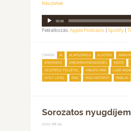
Részletek
Audió
00:00
lejátszó
Feliratkozás:
Apple Podcasts
|
Spotify
|
T
CÍMKÉK:
,
,
,
AI
ALAPSZÁMLA
ALKOTÁS
ARANY
,
,
,
EREDMÉNY
EREDMÉNYNÖVEKEDÉS
ERSTE
,
,
KÉSZPÉNZ FELVÉTEL
KREATÍV IPAR
LAÁR AND
,
,
,
NYÍLT LEVÉL
PIAC
PIACI HOTSPOT
RABLÁS
Sorozatos nyugdíjeme
2022-08-25