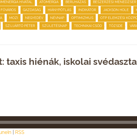
,
,
,
OMENERGIA HIVATAL
ATOMERGIA
BERUHÁZÁS
BESZERZÉSI MENEDZSER 
,
,
,
,
,
FŐVÁROS
GAZDASÁG
HIÁNYPÓTLÁS
INDIKÁTOR
JACKSON HOLE
,
,
,
,
,
TA
MOZI
NEGYEDÉV
NÉVNAP
OPTIMIZMUS
OTP ELEMZÉSI KÖZP
,
,
,
,
,
SZIJJÁRTÓ PÉTER
SZÜLETÉSNAP
TECHNIKAI CSŐD
TŐZSDE
VÁR
: taxis hiénák, iskolai svédaszta
uneIn
|
RSS