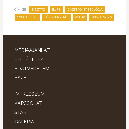
CÍMKÉK:
,
,
,
BISZTRÓ
BÜFÉ
GASZTRO-ETIMOLÓGIA
,
,
,
SVÉDASZTAL
TŐZSDENYITÁS
WIN10
WINDOWS10
MÉDIAAJÁNLAT
FELTÉTELEK
ADATVÉDELEM
ÁSZF
IMPRESSZUM
KAPCSOLAT
STÁB
GALÉRIA