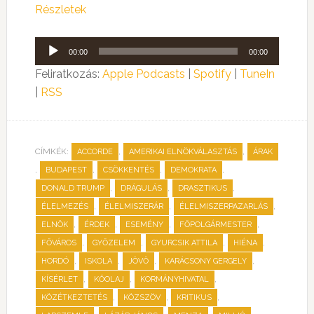
Részletek
Audió
00:00
00:00
lejátszó
Feliratkozás:
Apple Podcasts
|
Spotify
|
TuneIn
|
RSS
CÍMKÉK:
,
,
ACCORDE
AMERIKAI ELNÖKVÁLASZTÁS
ÁRAK
,
,
,
,
BUDAPEST
CSÖKKENTÉS
DEMOKRATA
,
,
,
DONALD TRUMP
DRÁGULÁS
DRASZTIKUS
,
,
,
ÉLELMEZÉS
ÉLELMISZERÁR
ÉLELMISZERPAZARLÁS
,
,
,
,
ELNÖK
ÉRDEK
ESEMÉNY
FŐPOLGÁRMESTER
,
,
,
,
FŐVÁROS
GYŐZELEM
GYURCSIK ATTILA
HIÉNA
,
,
,
,
HORDÓ
ISKOLA
JÖVŐ
KARÁCSONY GERGELY
,
,
,
KÍSÉRLET
KŐOLAJ
KORMÁNYHIVATAL
,
,
,
KÖZÉTKEZTETÉS
KÖZSZÖV
KRITIKUS