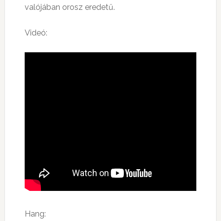
valójában orosz eredetű.
Videó:
Hang: