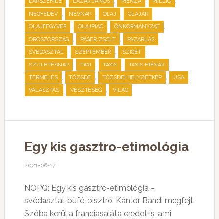
,
,
,
,
LAPSZEMLE
LÁZÁR JÁNOS
MENZA
MILLIÓ
,
,
,
,
NEGYEDÉV
NÉVNAP
OLAJ
OLAJÁR
,
,
,
OLAJFEGYVER
OLAJPIAC
ÖNKORMÁNYZAT
,
,
,
OROSZORSZÁG
PÁGER ZSOLT
PAZARLÁS
,
,
,
SVÉDASZTAL
SZEPTEMBER
SZIGET
,
,
,
,
SZÜLETÉSNAP
TAXI
TAXIS
TAXIS HIÉNÁK
,
,
,
,
TERMELÉS
TŐZSDE
TŐZSDEI HELYZETKÉP
USA
,
,
VÁLASZTÁS
VESZTESÉG
VILÁG
Egy kis gasztro-etimológia
2021-06-17
NOPQ: Egy kis gasztro-etimológia –
svédasztal, büfé, bisztró. Kántor Bandi megfejt.
Szóba kerül a franciasaláta eredet is, ami