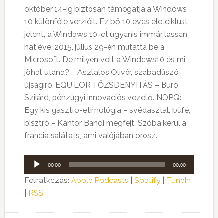
október 14-ig biztosan támogatja a Windows
10 különféle verzióit. Ez bő 10 éves életciklust
jelent, a Windows 10-et ugyanis immár lassan
hat éve, 2015. július 29-én mutatta be a
Microsoft. De milyen volt a Windows10 és mi
jöhet utána?
– Asztalos Olivér, szabadúszó
újságíró. EQUILOR TŐZSDENYITÁS – Buró
Szilárd, pénzügyi innovációs vezető. NOPQ:
Egy kis gasztro-etimológia – svédasztal, büfé,
bisztró – Kántor Bandi megfejt. Szóba kerül a
francia saláta is, ami valójában orosz.
Audió
00:00
00:00
lejátszó
Feliratkozás:
Apple Podcasts
|
Spotify
|
TuneIn
|
RSS