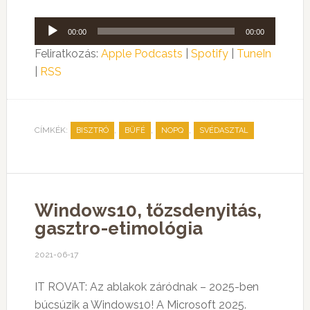
Audió
00:00
00:00
lejátszó
Feliratkozás:
Apple Podcasts
|
Spotify
|
TuneIn
|
RSS
CÍMKÉK:
,
,
,
BISZTRÓ
BÜFÉ
NOPQ
SVÉDASZTAL
Windows10, tőzsdenyitás,
gasztro-etimológia
2021-06-17
IT ROVAT: Az ablakok záródnak – 2025-ben
búcsúzik a Windows10!
A Microsoft 2025.