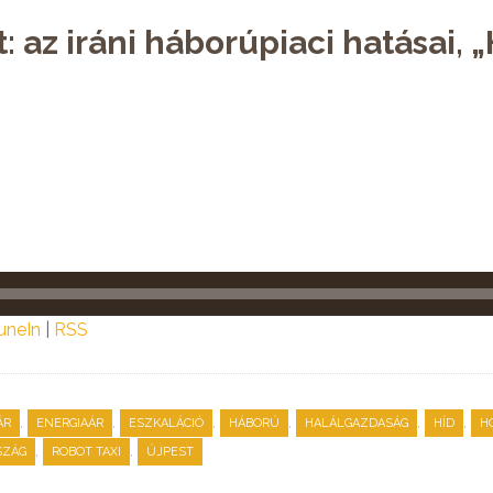
: az iráni háborúpiaci hatásai,
uneIn
|
RSS
,
,
,
,
,
,
ÁR
ENERGIAÁR
ESZKALÁCIÓ
HÁBORÚ
HALÁLGAZDASÁG
HÍD
H
,
,
SZÁG
ROBOT TAXI
ÚJPEST