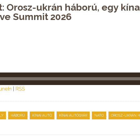
t: Orosz-ukrán háború, egy kína
ive Summit 2026
uneIn
|
RSS
,
,
,
,
,
LY
HÁBORÚ
KÍNAI AUTÓ
KÍNAI AUTÓGYÁR
NATO
OROSZ-UKRÁN 