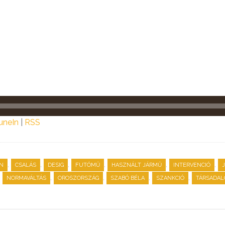
uneIn
|
RSS
,
,
,
,
,
,
N
CSALÁS
DESIG
FUTÓMŰ
HASZNÁLT JÁRMŰ
INTERVENCIÓ
,
,
,
,
,
NORMAVÁLTÁS
OROSZORSZÁG
SZABÓ BÉLA
SZANKCIÓ
TÁRSADA