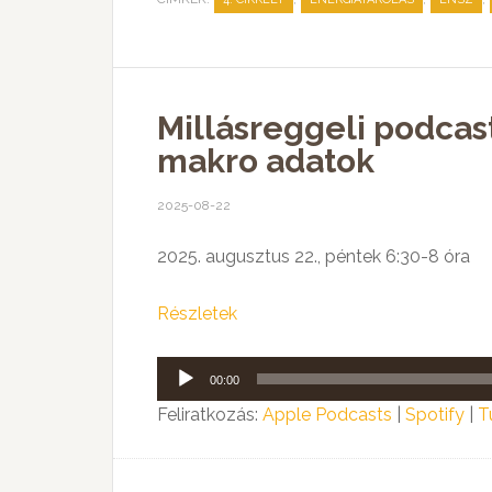
Millásreggeli podcas
makro adatok
2025-08-22
2025. augusztus 22., péntek 6:30-8 óra
Részletek
Audió
00:00
lejátszó
Feliratkozás:
Apple Podcasts
|
Spotify
|
T