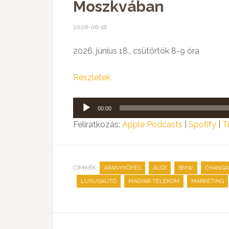
Moszkvában
2026-06-18
2026. június 18., csütörtök 8-9 óra
Részletek
Audió
00:00
lejátszó
Feliratkozás:
Apple Podcasts
|
Spotify
|
T
CÍMKÉK:
,
,
,
ARANYKÖPÉS
AUDI
BMW
CHANGA
,
,
,
LUXUSAUTÓ
MAGYAR TELEKOM
MARKETING