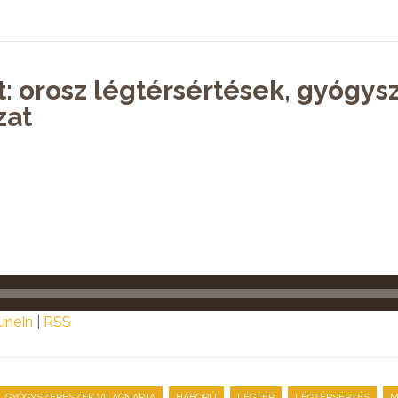
t: orosz légtérsértések, gyógys
zat
uneIn
|
RSS
,
,
,
,
GYÓGYSZERÉSZEK VILÁGNAPJA
HÁBORÚ
LÉGTÉR
LÉGTÉRSÉRTÉS
M