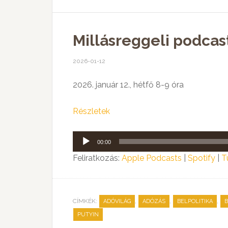
Millásreggeli podcas
2026-01-12
2026. január 12., hétfő 8-9 óra
Részletek
Audió
00:00
lejátszó
Feliratkozás:
Apple Podcasts
|
Spotify
|
T
CÍMKÉK:
,
,
,
ADÓVILÁG
ADÓZÁS
BELPOLITIKA
B
PUTYIN