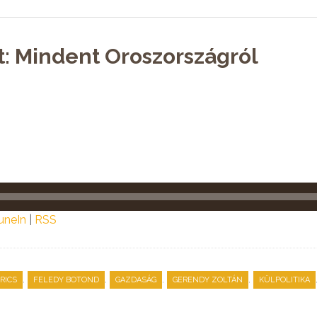
t: Mindent Oroszországról
uneIn
|
RSS
,
,
,
,
RICS
FELEDY BOTOND
GAZDASÁG
GERENDY ZOLTÁN
KÜLPOLITIKA