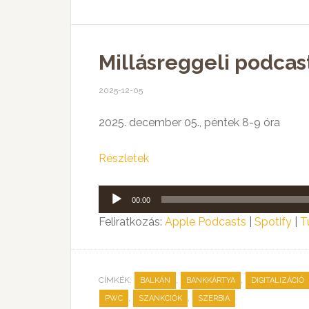
Millásreggeli podcast
2025-12-05
2025. december 05., péntek 8-9 óra
Részletek
Audió
00:00
lejátszó
Feliratkozás:
Apple Podcasts
|
Spotify
|
T
CÍMKÉK:
,
,
BALKÁN
BANKKÁRTYA
DIGITALIZÁCIÓ
,
,
PWC
SZANKCIÓK
SZERBIA