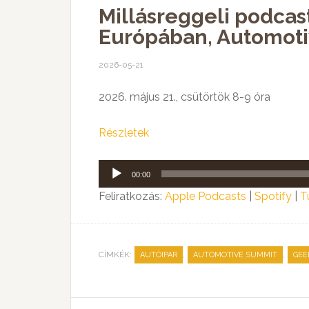
Millásreggeli podcas
Európában, Automot
2026-05-21
2026. május 21., csütörtök 8-9 óra
Részletek
Audió
00:00
lejátszó
Feliratkozás:
Apple Podcasts
|
Spotify
|
T
CÍMKÉK:
,
,
AUTÓIPAR
AUTOMOTIVE SUMMIT
GEE