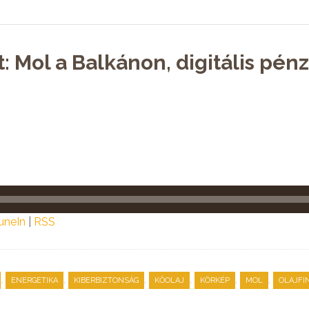
: Mol a Balkánon, digitális pé
uneIn
|
RSS
,
,
,
,
,
,
ENERGETIKA
KIBERBIZTONSÁG
KŐOLAJ
KÖRKÉP
MOL
OLAJFI