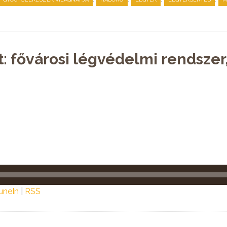
t: fővárosi légvédelmi rendszer
uneIn
|
RSS