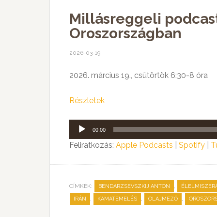
Millásreggeli podcast
Oroszországban
2026-03-19
2026. március 19., csütörtök 6:30-8 óra
Részletek
Audió
00:00
lejátszó
Feliratkozás:
Apple Podcasts
|
Spotify
|
T
CÍMKÉK:
,
BENDARZSEVSZKIJ ANTON
ÉLELMISZER
,
,
,
IRÁN
KAMATEMELÉS
OLAJMEZŐ
OROSZOR