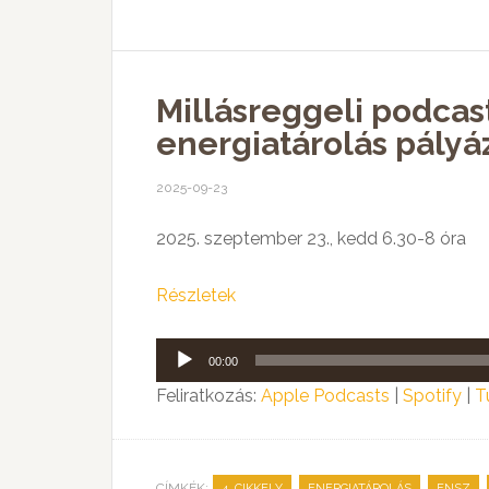
Millásreggeli podcas
energiatárolás pályá
2025-09-23
2025. szeptember 23., kedd 6.30-8 óra
Részletek
Audió
00:00
lejátszó
Feliratkozás:
Apple Podcasts
|
Spotify
|
T
CÍMKÉK:
,
,
,
4. CIKKELY
ENERGIATÁROLÁS
ENSZ