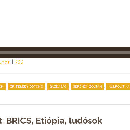
uneIn
|
RSS
,
,
,
,
OK
DR. FELEDY BOTOND
GAZDASÁG
GERENDY ZOLTÁN
KÜLPOLITIKA
: BRICS, Etiópia, tudósok