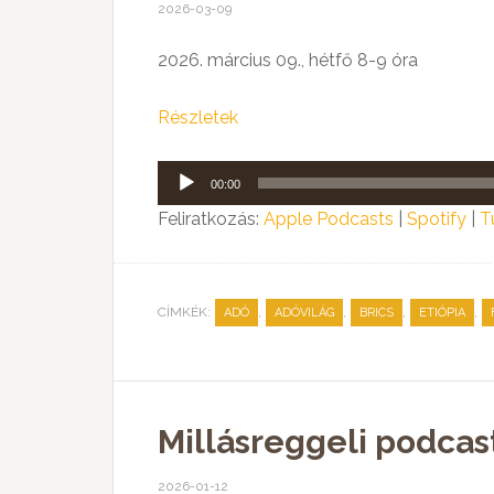
2026-03-09
2026. március 09., hétfő 8-9 óra
Részletek
Audió
00:00
lejátszó
Feliratkozás:
Apple Podcasts
|
Spotify
|
T
CÍMKÉK:
,
,
,
,
ADÓ
ADÓVILÁG
BRICS
ETIÓPIA
Millásreggeli podcas
2026-01-12