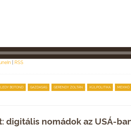
uneIn
|
RSS
,
,
,
,
ELEDY BOTOND
GAZDASÁG
GERENDY ZOLTÁN
KÜLPOLITIKA
MEXIKÓ
t: digitális nomádok az USÁ-ban