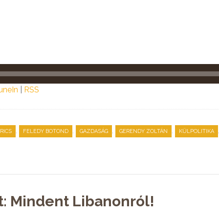
uneIn
|
RSS
,
,
,
,
RICS
FELEDY BOTOND
GAZDASÁG
GERENDY ZOLTÁN
KÜLPOLITIKA
t: Mindent Libanonról!