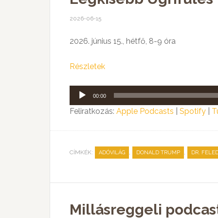
2026-06-15
2026. június 15., hétfő, 8-9 óra
Részletek
Audió
00:00
lejátszó
Feliratkozás:
Apple Podcasts
|
Spotify
|
T
CÍMKÉK:
,
,
ADÓVILÁG
DONALD TRUMP
DR. FELE
Millásreggeli podcas