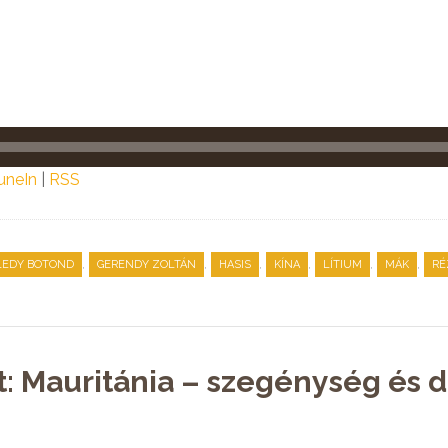
uneIn
|
RSS
,
,
,
,
,
,
LEDY BOTOND
GERENDY ZOLTÁN
HASIS
KÍNA
LÍTIUM
MÁK
RÉ
: Mauritánia – szegénység és di