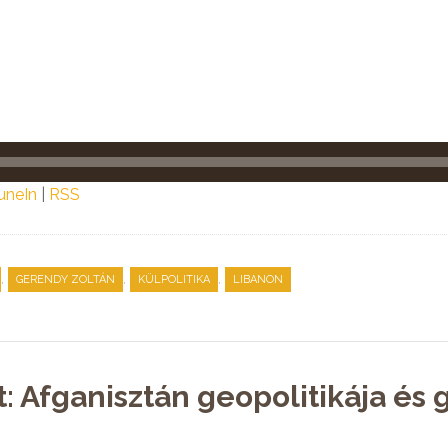
uneIn
|
RSS
,
,
,
GERENDY ZOLTÁN
KÜLPOLITIKA
LIBANON
t: Afganisztán geopolitikája és