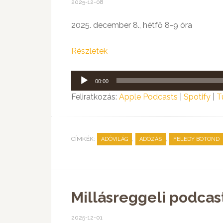
2025-12-08
2025. december 8., hétfő 8-9 óra
Részletek
Audió
00:00
lejátszó
Feliratkozás:
Apple Podcasts
|
Spotify
|
T
CÍMKÉK:
,
,
ADÓVILÁG
ADÓZÁS
FELEDY BOTOND
Millásreggeli podcas
2025-12-01