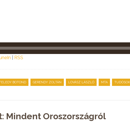
uneIn
|
RSS
,
,
,
,
FELEDY BOTOND
GERENDY ZOLTÁN
LOVÁSZ LÁSZLÓ
MTA
TUDÓSOK
t: Mindent Oroszországról