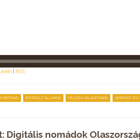
uneIn
|
RSS
,
,
,
DY BOTOND
EGYESÜLT ÁLLAMOK
FÉLIDŐS VÁLASZTÁSOK
GERENDY ZOL
t: Digitális nomádok Olaszorsz