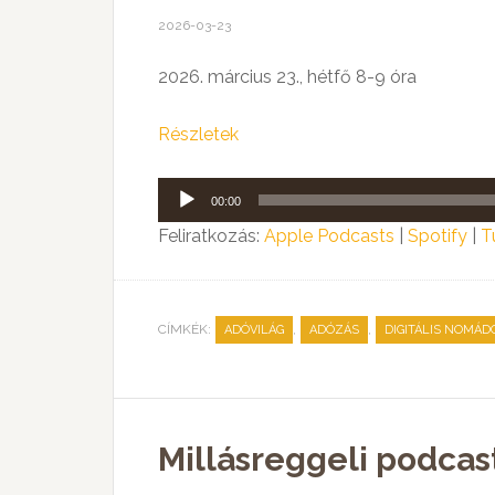
2026-03-23
2026. március 23., hétfő 8-9 óra
Részletek
Audió
00:00
lejátszó
Feliratkozás:
Apple Podcasts
|
Spotify
|
T
CÍMKÉK:
,
,
ADÓVILÁG
ADÓZÁS
DIGITÁLIS NOMÁD
Millásreggeli podcast