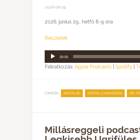
2026-06-29
2026. június 29., hétfő 8-9 óra
Részletek
Audió
00:00
lejátszó
Feliratkozás:
Apple Podcasts
|
Spotify
|
T
CÍMKÉK:
,
,
ADÓVILÁG
DIGITÁLIS NOMÁDOK
DR. F
Millásreggeli podcas
Legkisebb Ugrifüles