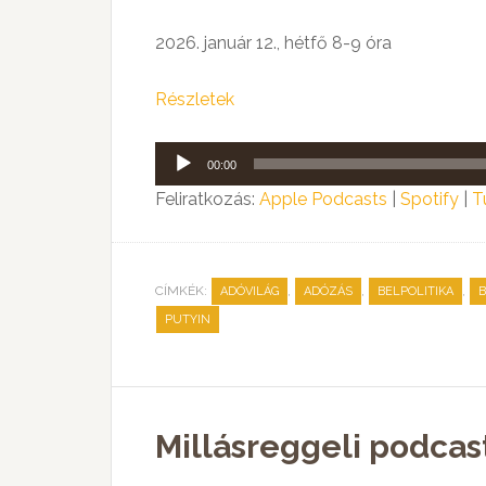
2026. január 12., hétfő 8-9 óra
Részletek
Audió
00:00
lejátszó
Feliratkozás:
Apple Podcasts
|
Spotify
|
T
CÍMKÉK:
,
,
,
ADÓVILÁG
ADÓZÁS
BELPOLITIKA
B
PUTYIN
Millásreggeli podcas