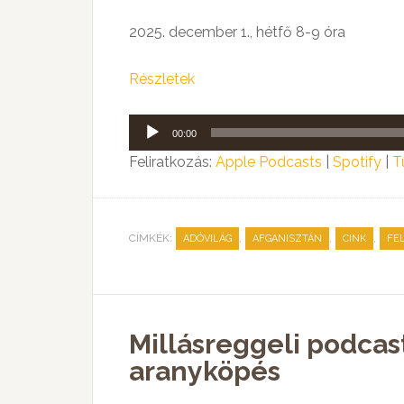
2025. december 1., hétfő 8-9 óra
Részletek
Audió
00:00
lejátszó
Feliratkozás:
Apple Podcasts
|
Spotify
|
T
CÍMKÉK:
,
,
,
ADÓVILÁG
AFGANISZTÁN
CINK
FE
Millásreggeli podcast
aranyköpés