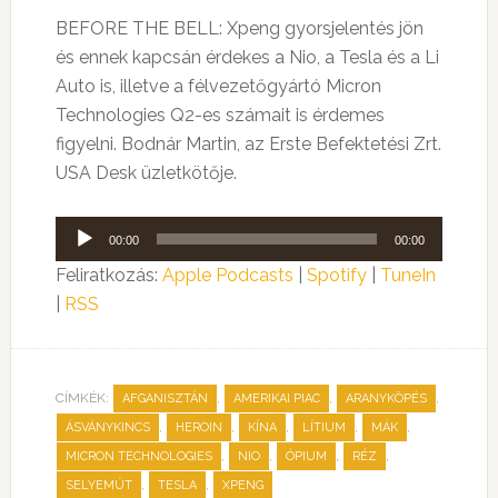
BEFORE THE BELL: Xpeng gyorsjelentés jön
és ennek kapcsán érdekes a Nio, a Tesla és a Li
Auto is, illetve a félvezetőgyártó Micron
Technologies Q2-es számait is érdemes
figyelni. Bodnár Martin, az Erste Befektetési Zrt.
USA Desk üzletkötője.
Audió
00:00
00:00
lejátszó
Feliratkozás:
Apple Podcasts
|
Spotify
|
TuneIn
|
RSS
CÍMKÉK:
,
,
,
AFGANISZTÁN
AMERIKAI PIAC
ARANYKÖPÉS
,
,
,
,
,
ÁSVÁNYKINCS
HEROIN
KÍNA
LÍTIUM
MÁK
,
,
,
,
MICRON TECHNOLOGIES
NIO
ÓPIUM
RÉZ
,
,
SELYEMÚT
TESLA
XPENG