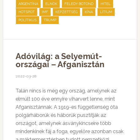
,
,
,
,
ARGENTÍNA
ELNÖK
FELEDY BOTOND
HITEL
,
,
,
,
,
HOTSPOT
IMF
KÉPZETTSÉG
KÍNA
LÍTIUM
,
POLITIKUS
TRUMP
Adóvilág: a Selyemút-
országai – Afganisztán
2022-03-28
Talán nincs is még egy ország, amelynek az
elmúlt 100 éve ennyire viharvert lenne, mint
Afganisztánnak. A 1919-es függetlenség óta
polgárháborúk és háborúk pusztítják az
országot, amelynek ásványkincseire több
mindenkinek fáj a foga, egyelőre azonban csak
a máktermesztésben tudott nemzetközi