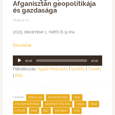
Afganisztán geopolitikája
és gazdasága
2025-12-01
2025. december 1., hétfő 8-9 óra
Részletek
Audió
00:00
00:00
lejátszó
Feliratkozás:
Apple Podcasts
|
Spotify
|
TuneIn
|
RSS
CÍMKÉK:
,
,
,
ADÓVILÁG
AFGANISZTÁN
CINK
,
,
,
,
FELEDY BOTOND
GERENDY ZOLTÁN
HASIS
KÍNA
,
,
,
,
LÍTIUM
MÁK
RÉZ
SÁFRÁNY
USA