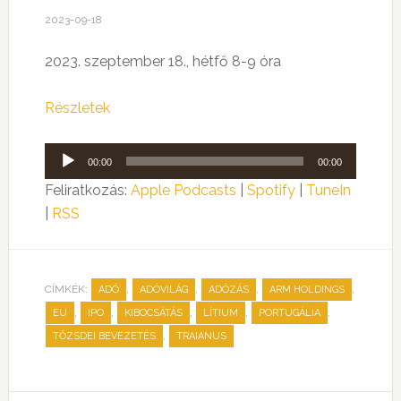
2023-09-18
2023. szeptember 18., hétfő 8-9 óra
Részletek
Audió
00:00
00:00
lejátszó
Feliratkozás:
Apple Podcasts
|
Spotify
|
TuneIn
|
RSS
CÍMKÉK:
,
,
,
,
ADÓ
ADÓVILÁG
ADÓZÁS
ARM HOLDINGS
,
,
,
,
,
EU
IPO
KIBOCSÁTÁS
LÍTIUM
PORTUGÁLIA
,
TŐZSDEI BEVEZETÉS
TRAIANUS