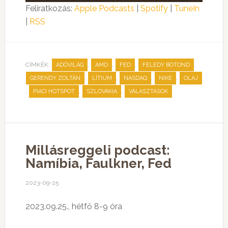
lejátszó
Feliratkozás:
Apple Podcasts
|
Spotify
|
TuneIn
|
RSS
CÍMKÉK:
,
,
,
,
ADÓVILÁG
AMD
FED
FELEDY BOTOND
,
,
,
,
GERENDY ZOLTÁN
LÍTIUM
NASDAQ
NIKE
OLAJ
,
,
,
PIACI HOTSPOT
SZLOVÁKIA
VÁLASZTÁSOK
Millásreggeli podcast:
Namíbia, Faulkner, Fed
2023-09-25
2023.09.25., hétfő 8-9 óra