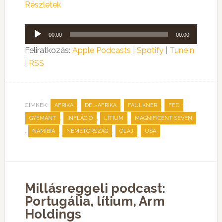
Részletek
Audió
00:00
00:00
lejátszó
Feliratkozás:
Apple Podcasts
|
Spotify
|
TuneIn
|
RSS
CÍMKÉK:
,
,
,
,
AFRIKA
DÉL-AFRIKA
FAULKNER
FED
,
,
,
GYÉMÁNT
INFLÁCIÓ
LÍTIUM
MAGNIFICENT SEVEN
,
,
,
,
NAMÍBIA
NÉMETORSZÁG
OLAJ
USA
Millásreggeli podcast:
Portugália, lítium, Arm
Holdings