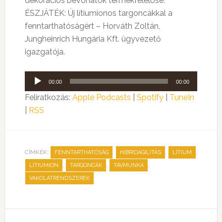
dekorációs bevonatok termékfelelőse.
ÉSZJÁTÉK: Új lítiumionos targoncákkal a
fenntarthatóságért – Horváth Zoltán,
Jungheinrich Hungária Kft. ügyvezető
igazgatója.
Audió
00:00
00:00
lejátszó
Feliratkozás:
Apple Podcasts
|
Spotify
|
TuneIn
|
RSS
CÍMKÉK:
,
,
,
FENNTARTHATÓSÁG
HIBRIDAGILITÁS
LÍTIUM
,
,
,
LÍTIUMION
TARGONCÁK
TÁVMUNKA
VAKOLATRENDSZEREK