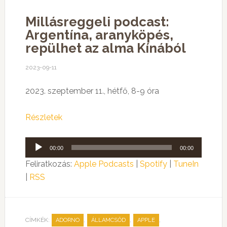
Millásreggeli podcast:
Argentína, aranyköpés,
repülhet az alma Kínából
2023-09-11
2023. szeptember 11., hétfő, 8-9 óra
Részletek
Audió
00:00
00:00
lejátszó
Feliratkozás:
Apple Podcasts
|
Spotify
|
TuneIn
|
RSS
CÍMKÉK:
,
,
,
ADORNO
ÁLLAMCSŐD
APPLE