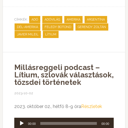
CÍMKÉK:
,
,
,
,
ADÓ
ADÓVILÁG
AMERIKA
ARGENTÍNA
,
,
,
DÉL-AMERIKA
FELEDY BOTOND
GERENDY ZOLTÁN
,
JAVIER MILEIL
LÍTIUM
Millásreggeli podcast –
Lítium, szlovák választások,
tőzsdei történetek
2023-10-02
2023. október 02., hétfő 8-9 óra
Részletek
Audió
00:00
00:00