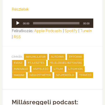
Részletek
Audió
00:00
00:00
lejátszó
Feliratkozás:
Apple Podcasts
|
Spotify
|
TuneIn
|
RSS
CÍMKÉK:
,
,
,
AKKUMULÁTOR
AUTÓIPAR
ÉPÍTŐIPAR
,
,
,
ÉVOSZ
FEJLESZTÉS
FELELŐSSÉG BIZTOSÍTÁS
,
,
,
,
INNOVÁCIÓ
KIVITELEZŐ
LÍTIUM
LÍTIUM ION
,
,
,
MAGYAR
NÉGYZETMÉTER
SZUPERZÖLD
TERVEZŐ
Millásreggeli podcast: