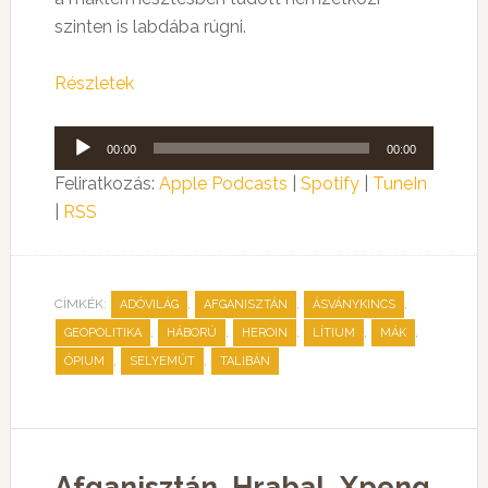
szinten is labdába rúgni.
Részletek
Audió
00:00
00:00
lejátszó
Feliratkozás:
Apple Podcasts
|
Spotify
|
TuneIn
|
RSS
CÍMKÉK:
,
,
,
ADÓVILÁG
AFGANISZTÁN
ÁSVÁNYKINCS
,
,
,
,
,
GEOPOLITIKA
HÁBORÚ
HEROIN
LÍTIUM
MÁK
,
,
ÓPIUM
SELYEMÚT
TALIBÁN
Afganisztán, Hrabal, Xpeng