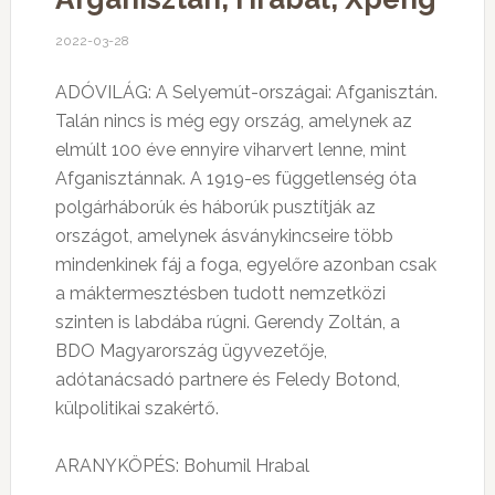
2022-03-28
ADÓVILÁG: A Selyemút-országai: Afganisztán.
Talán nincs is még egy ország, amelynek az
elmúlt 100 éve ennyire viharvert lenne, mint
Afganisztánnak. A 1919-es függetlenség óta
polgárháborúk és háborúk pusztítják az
országot, amelynek ásványkincseire több
mindenkinek fáj a foga, egyelőre azonban csak
a máktermesztésben tudott nemzetközi
szinten is labdába rúgni. Gerendy Zoltán, a
BDO Magyarország ügyvezetője,
adótanácsadó partnere és Feledy Botond,
külpolitikai szakértő.
ARANYKÖPÉS: Bohumil Hrabal