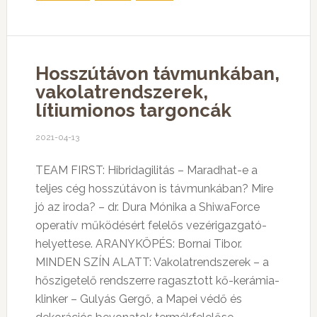
Hosszútávon távmunkában,
vakolatrendszerek,
lítiumionos targoncák
2021-04-13
TEAM FIRST: Hibridagilitás – Maradhat-e a
teljes cég hosszútávon is távmunkában? Mire
jó az iroda? – dr. Dura Mónika a ShiwaForce
operatív működésért felelős vezérigazgató-
helyettese. ARANYKÖPÉS: Bornai Tibor.
MINDEN SZÍN ALATT: Vakolatrendszerek – a
hőszigetelő rendszerre ragasztott kő-kerámia-
klinker – Gulyás Gergő, a Mapei védő és