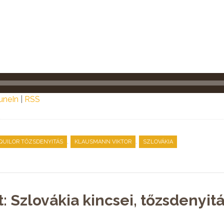
uneIn
|
RSS
,
,
QUILOR TŐZSDENYITÁS
KLAUSMANN VIKTOR
SZLOVÁKIA
: Szlovákia kincsei, tőzsdenyit