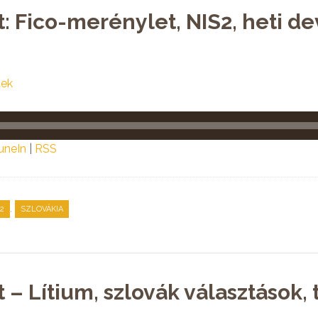
: Fico-merénylet, NIS2, heti de
tek
uneIn
|
RSS
,
2
SZLOVÁKIA
 – Lítium, szlovák választások,