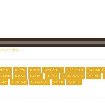
uneIn
|
RSS
,
,
,
,
,
ALAGÚT
BETYÁR
BICIKLI
DEMIKÁT PALI
ÉP TESTBEN
EQUILOR TŐ
,
,
,
,
,
,
VIKTOR
KOKAVA
LOSONC
MALAGA
MARÁZ ZSUZSA
NÓGRÁD
,
,
,
,
TÚRA
TURIZMUS
ULTRAFUTÁS
VAVREK
VERSENY