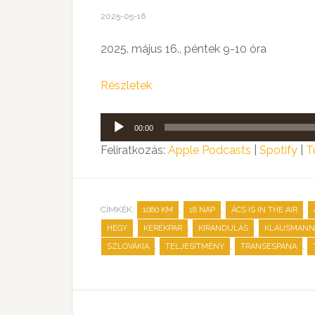
2025-05-16
2025. május 16., péntek 9-10 óra
Részletek
Audió
00:00
lejátszó
Feliratkozás:
Apple Podcasts
|
Spotify
|
T
CÍMKÉK:
,
,
,
1080 KM
18 NAP
ÁCS IS IN THE AIR
,
,
,
HEGY
KERÉKPÁR
KIRÁNDULÁS
KLAUSMANN 
,
,
,
SZLOVÁKIA
TELJESÍTMÉNY
TRANSESPANA