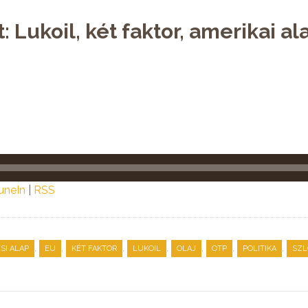
 Lukoil, két faktor, amerikai al
uneIn
|
RSS
,
,
,
,
,
,
,
SI ALAP
EU
KÉT FAKTOR
LUKOIL
OLAJ
OTP
POLITIKA
SZL