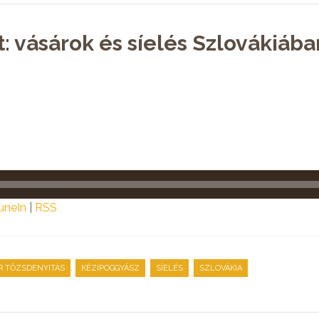
: vásárok és síelés Szlovákiába
uneIn
|
RSS
,
,
,
R TŐZSDENYITÁS
KÉZIPOGGYÁSZ
SÍELÉS
SZLOVÁKIA