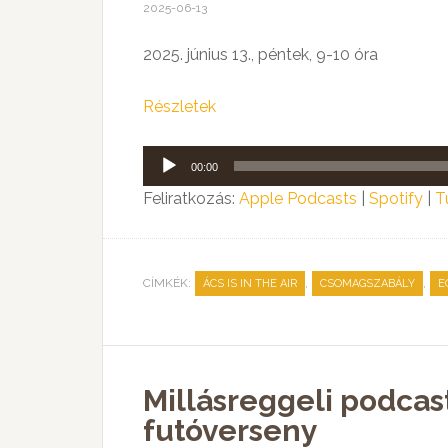
2025-06-13
2025. június 13., péntek, 9-10 óra
Részletek
Audió
00:00
lejátszó
Feliratkozás:
Apple Podcasts
|
Spotify
|
T
CÍMKÉK:
,
,
ÁCS IS IN THE AIR
CSOMAGSZABÁLY
E
Millásreggeli podcast
futóverseny