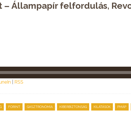
 – Állampapír felfordulás, Revo
uneIn
|
RSS
,
,
,
,
,
,
G
FORINT
GASZTRONÓMIA
KIBERBIZTONSÁG
KILÁTÁSOK
PMÁP