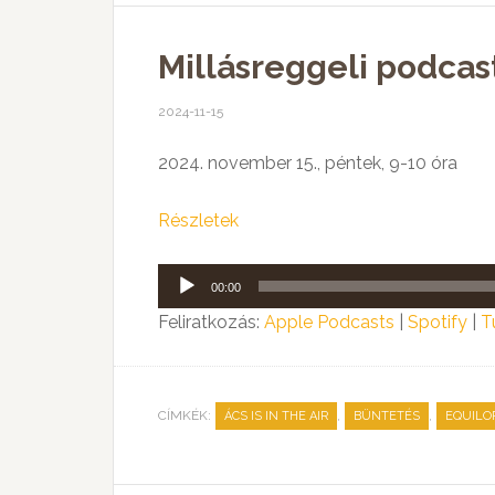
Millásreggeli podcast
2024-11-15
2024. november 15., péntek, 9-10 óra
Részletek
Audió
00:00
lejátszó
Feliratkozás:
Apple Podcasts
|
Spotify
|
T
CÍMKÉK:
,
,
ÁCS IS IN THE AIR
BÜNTETÉS
EQUILO