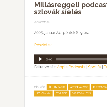
Millásreggeli podcast
szlovák síelés
2025-01-24
2025. január 24., péntek 8-9 óra
Részletek
Audió
00:00
lejátszó
Feliratkozás:
Apple Podcasts
|
Spotify
|
T
CÍMKÉK:
,
,
ÁLLAMPAPÍR
ÁRFOLYAMOK
BIZTONSÁ
,
,
SZLOVÁKIA
TŐZSDE
VISSZAVÁLTÁS