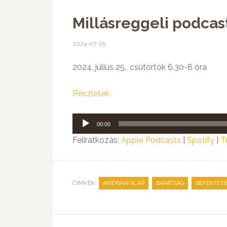
Millásreggeli podcast:
2024-07-25
2024. július 25., csütörtök 6.30-8 óra
Részletek
Audió
00:00
lejátszó
Feliratkozás:
Apple Podcasts
|
Spotify
|
T
CÍMKÉK:
,
,
AMERIKAI ALAP
BARÁTSÁG
BEFEKTETÉ