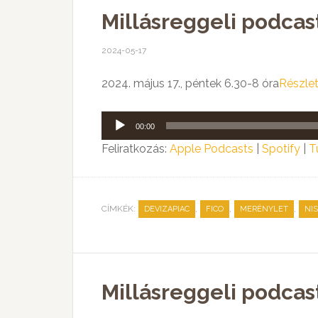
Millásreggeli podcast
2024-05-17
2024. május 17., péntek 6.30-8 óra
Részle
Audió
00:00
lejátszó
Feliratkozás:
Apple Podcasts
|
Spotify
|
T
CÍMKÉK:
,
,
,
DEVIZAPIAC
FICO
MERÉNYLET
NIS
Millásreggeli podcast