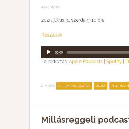
2025-07-09
2025. július 9., szerda 9-10 óra
Részletek
Audió
00:00
lejátszó
Feliratkozás:
Apple Podcasts
|
Spotify
|
T
CÍMKÉK:
,
,
ÁLLAMI TÁMOGATÁS
ÁRAM
BŐS-NAGY
Millásreggeli podcas