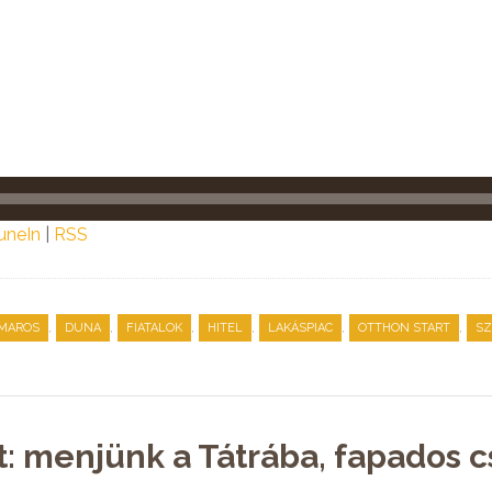
uneIn
|
RSS
,
,
,
,
,
,
MAROS
DUNA
FIATALOK
HITEL
LAKÁSPIAC
OTTHON START
SZ
t: menjünk a Tátrába, fapados