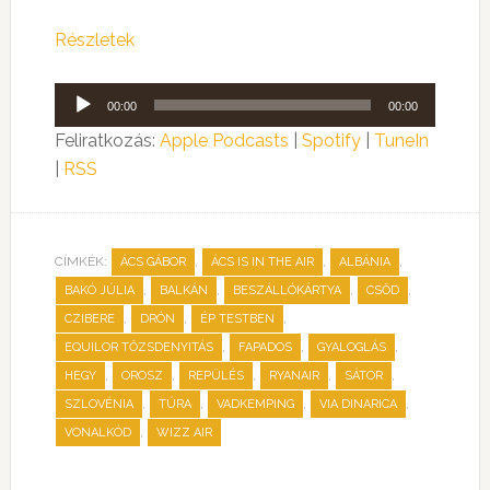
Részletek
Audió
00:00
00:00
lejátszó
Feliratkozás:
Apple Podcasts
|
Spotify
|
TuneIn
|
RSS
CÍMKÉK:
,
,
,
ÁCS GÁBOR
ÁCS IS IN THE AIR
ALBÁNIA
,
,
,
,
BAKÓ JÚLIA
BALKÁN
BESZÁLLÓKÁRTYA
CSŐD
,
,
,
CZIBERE
DRÓN
ÉP TESTBEN
,
,
,
EQUILOR TŐZSDENYITÁS
FAPADOS
GYALOGLÁS
,
,
,
,
,
HEGY
OROSZ
REPÜLÉS
RYANAIR
SÁTOR
,
,
,
,
SZLOVÉNIA
TÚRA
VADKEMPING
VIA DINARICA
,
VONALKÓD
WIZZ AIR