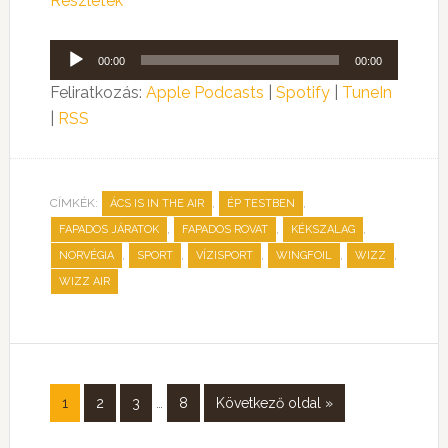
Részletek
Audió
00:00
00:00
lejátszó
Feliratkozás:
Apple Podcasts
|
Spotify
|
TuneIn
|
RSS
CÍMKÉK:
,
,
ÁCS IS IN THE AIR
ÉP TESTBEN
,
,
,
FAPADOS JÁRATOK
FAPADOS ROVAT
KÉKSZALAG
,
,
,
,
,
NORVÉGIA
SPORT
VÍZISPORT
WINGFOIL
WIZZ
WIZZ AIR
1
2
3
…
8
Következő oldal »