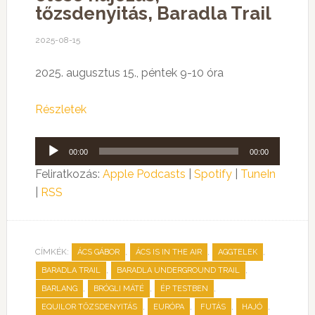
tőzsdenyitás, Baradla Trail
2025-08-15
2025. augusztus 15., péntek 9-10 óra
Részletek
Audió
00:00
00:00
lejátszó
Feliratkozás:
Apple Podcasts
|
Spotify
|
TuneIn
|
RSS
CÍMKÉK:
,
,
,
ÁCS GÁBOR
ÁCS IS IN THE AIR
AGGTELEK
,
,
BARADLA TRAIL
BARADLA UNDERGROUND TRAIL
,
,
,
BARLANG
BRÓGLI MÁTÉ
ÉP TESTBEN
,
,
,
,
EQUILOR TŐZSDENYITÁS
EURÓPA
FUTÁS
HAJÓ