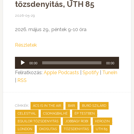
tőzsdenyitás, UTH 85
2026-05-29
2026. május 29., péntek 9-10 óra
Részletek
Audió
00:00
00:00
lejátszó
Feliratkozás:
Apple Podcasts
|
Spotify
|
TuneIn
|
RSS
CÍMKÉK:
,
,
,
ÁCS IS IN THE AIR
BARI
BURÓ SZILÁRD
,
,
,
CELESTYAL
CSOMAGBALHÉ
ÉP TESTBEN
,
,
,
EQUILOR TŐZSDENYITÁS
JOBBÁGY ROBI
KEROZIN
,
,
,
,
LONDON
OKOSUTAS
TŐZSDENYITÁS
UTH 85