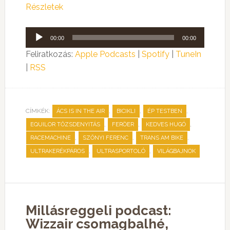
Részletek
Audió
00:00
00:00
lejátszó
Feliratkozás:
Apple Podcasts
|
Spotify
|
TuneIn
|
RSS
CÍMKÉK:
,
,
,
ÁCS IS IN THE AIR
BICIKLI
ÉP TESTBEN
,
,
,
EQUILOR TŐZSDENYITÁS
FERÖER
KEDVES HUGÓ
,
,
,
RACEMACHINE
SZŐNYI FERENC
TRANS AM BIKE
,
,
ULTRAKERÉKPÁROS
ULTRASPORTOLÓ
VILÁGBAJNOK
Millásreggeli podcast:
Wizzair csomagbalhé,