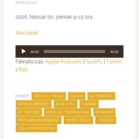
2026-02-20
2026. február 20., péntek 9-10 óra
Részletek
Audió
00:00
00:00
lejátszó
Feliratkozás:
Apple Podcasts
|
Spotify
|
TuneIn
|
RSS
CÍMKÉK:
,
,
,
ÁCS IS IN THE AIR
ANGLIA
AUTÓBÉRLÉS
,
,
,
BORSOS BENEDEK
BÜNTETÉS
CSOMAG
,
,
,
ÉP TESTBEN
EQUILOR TŐZSDENYITÁS
KERÉKPÁR
,
,
,
RACE AROUND RWANDA
VAVREK ZSOLT
VERSENY
ZÖLD-FOKI SZIGETEK