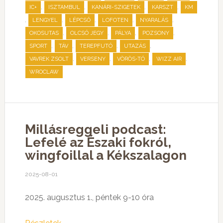
,
,
,
,
IC+
ISZTAMBUL
KANÁRI-SZIGETEK
KARSZT
KM
,
,
,
,
,
LENGYEL
LÉPCSŐ
LOFOTEN
NYARALÁS
,
,
,
,
OKOSUTAS
OLCSÓ JEGY
PÁLYA
POZSONY
,
,
,
,
SPORT
TÁV
TEREPFUTÓ
UTAZÁS
,
,
,
,
VAVREK ZSOLT
VERSENY
VÖRÖS-TÓ
WIZZ AIR
WROCLAW
Millásreggeli podcast:
Lefelé az Északi fokról,
wingfoillal a Kékszalagon
2025-08-01
2025. augusztus 1., péntek 9-10 óra