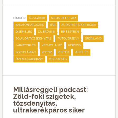
CÍMKÉK:
,
,
ÁCS GÁBOR
ÁCS IS IN THE AIR
,
,
,
BALATON-ÁTÚSZÁS
BÁR
BUDAPEST SPORTIRODA
,
,
,
DÍJEMELÉS
DUBROVNIK
ÉP TESTBEN
,
,
,
EQUILOR TŐZSDENYITÁS
FUTÓVERSENY
GRÖNLAND
,
,
,
JÁRATTÖRLÉS
KEDVES HUGÓ
KEROZIN
,
,
,
,
KOCSIS ÁRPÁD
KOTOR
REPTÉR
REPÜLÉS
,
ÜZEMANYAGHIÁNY
VISSZAESÉS
Millásreggeli podcast:
Zöld-foki szigetek,
tőzsdenyitás,
ultrakerékpáros siker