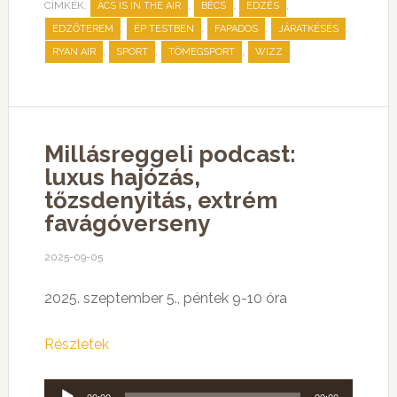
CÍMKÉK:
,
,
,
ÁCS IS IN THE AIR
BÉCS
EDZÉS
,
,
,
,
EDZŐTEREM
ÉP TESTBEN
FAPADOS
JÁRATKÉSÉS
,
,
,
RYAN AIR
SPORT
TÖMEGSPORT
WIZZ
Millásreggeli podcast:
luxus hajózás,
tőzsdenyitás, extrém
favágóverseny
2025-09-05
2025. szeptember 5., péntek 9-10 óra
Részletek
Audió