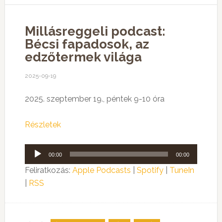
Millásreggeli podcast:
Bécsi fapadosok, az
edzőtermek világa
2025-09-19
2025. szeptember 19., péntek 9-10 óra
Részletek
Audió
00:00
00:00
lejátszó
Feliratkozás:
Apple Podcasts
|
Spotify
|
TuneIn
|
RSS