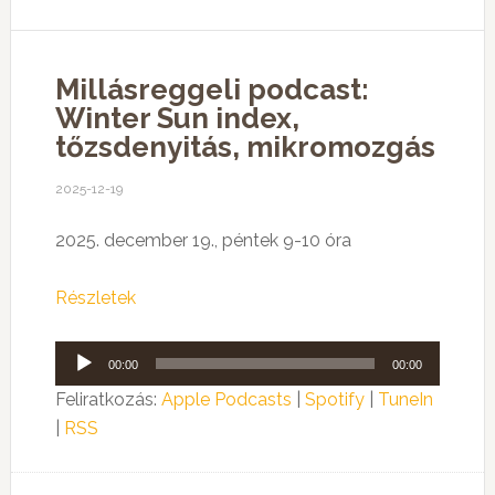
Millásreggeli podcast:
Winter Sun index,
tőzsdenyitás, mikromozgás
2025-12-19
2025. december 19., péntek 9-10 óra
Részletek
Audió
00:00
00:00
lejátszó
Feliratkozás:
Apple Podcasts
|
Spotify
|
TuneIn
|
RSS