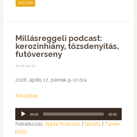
WIZZAIR
Millásreggeli podcast:
kerozinhiány, tőzsdenyitás,
futóverseny
2026-04-17
2026. április 17., péntek 9-10 óra
Részletek
Audió
00:00
00:00
lejátszó
Feliratkozás:
Apple Podcasts
|
Spotify
|
TuneIn
|
RSS