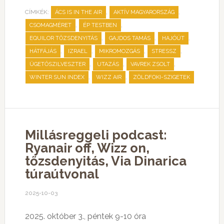
CÍMKÉK:
,
,
ÁCS IS IN THE AIR
AKTÍV MAGYARORSZÁG
,
,
CSOMAGMÉRET
ÉP TESTBEN
,
,
,
EQUILOR TŐZSDENYITÁS
GAJDOS TAMÁS
HAJÓÚT
,
,
,
,
HÁTFÁJÁS
IZRAEL
MIKROMOZGÁS
STRESSZ
,
,
,
ÜGETŐSZILVESZTER
UTAZÁS
VAVREK ZSOLT
,
,
WINTER SUN INDEX
WIZZ AIR
ZÖLDFOKI-SZIGETEK
Millásreggeli podcast:
Ryanair off, Wizz on,
tőzsdenyitás, Via Dinarica
túraútvonal
2025-10-03
2025. október 3., péntek 9-10 óra