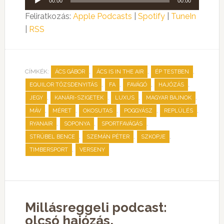
00:00
00:00
lejátszó
Feliratkozás:
Apple Podcasts
|
Spotify
|
TuneIn
|
RSS
CÍMKÉK:
,
,
,
ÁCS GÁBOR
ÁCS IS IN THE AIR
ÉP TESTBEN
,
,
,
,
EQUILOR TŐZSDENYITÁS
FA
FAVÁGÓ
HAJÓZÁS
,
,
,
,
JEGY
KANÁRI-SZIGETEK
LUXUS
MAGYAR BAJNOK
,
,
,
,
,
MÁV
MÉRET
OKOSUTAS
POGGYÁSZ
REPLÜLÉS
,
,
,
RYANAIR
SOPONYA
SPORTFAVÁGÁS
,
,
,
STRÚBEL BENCE
SZEMÁN PÉTER
SZKOPJE
,
TIMBERSPORT
VERSENY
Millásreggeli podcast:
olcsó hajózás,