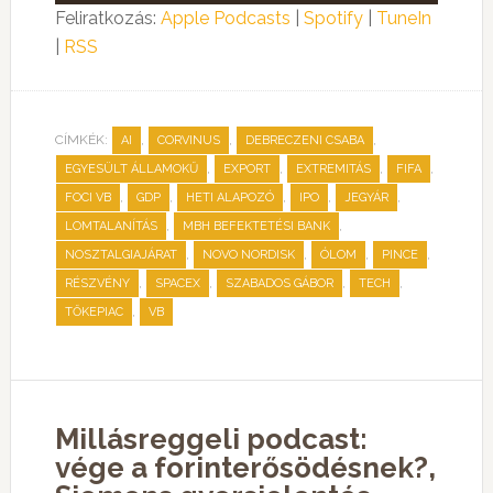
lejátszó
Feliratkozás:
Apple Podcasts
|
Spotify
|
TuneIn
|
RSS
CÍMKÉK:
,
,
,
AI
CORVINUS
DEBRECZENI CSABA
,
,
,
,
EGYESÜLT ÁLLAMOKŰ
EXPORT
EXTREMITÁS
FIFA
,
,
,
,
,
FOCI VB
GDP
HETI ALAPOZÓ
IPO
JEGYÁR
,
,
LOMTALANÍTÁS
MBH BEFEKTETÉSI BANK
,
,
,
,
NOSZTALGIAJÁRAT
NOVO NORDISK
ÓLOM
PINCE
,
,
,
,
RÉSZVÉNY
SPACEX
SZABADOS GÁBOR
TECH
,
TŐKEPIAC
VB
Millásreggeli podcast:
vége a forinterősödésnek?,