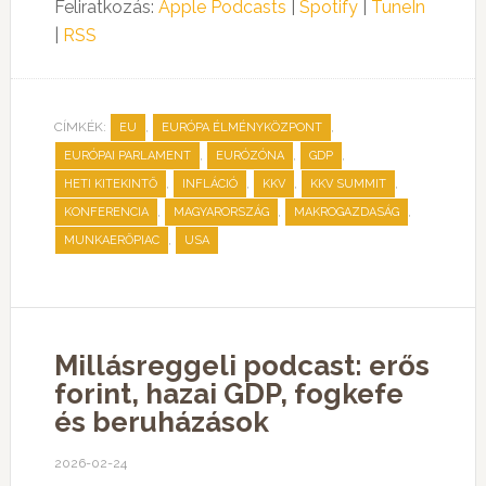
Feliratkozás:
Apple Podcasts
|
Spotify
|
TuneIn
|
RSS
CÍMKÉK:
,
,
EU
EURÓPA ÉLMÉNYKÖZPONT
,
,
,
EURÓPAI PARLAMENT
EURÓZÓNA
GDP
,
,
,
,
HETI KITEKINTŐ
INFLÁCIÓ
KKV
KKV SUMMIT
,
,
,
KONFERENCIA
MAGYARORSZÁG
MAKROGAZDASÁG
,
MUNKAERŐPIAC
USA
Millásreggeli podcast: erős
forint, hazai GDP, fogkefe
és beruházások
2026-02-24