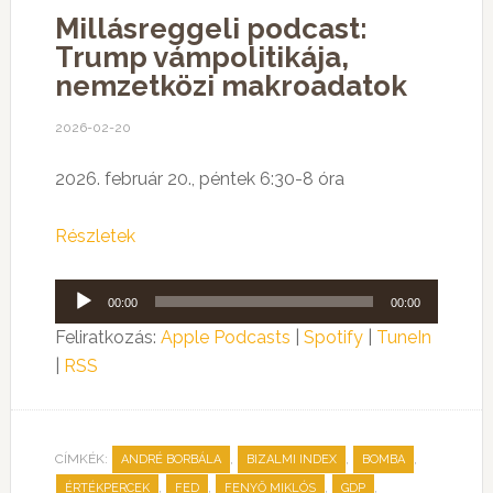
Millásreggeli podcast:
Trump vámpolitikája,
nemzetközi makroadatok
2026-02-20
2026. február 20., péntek 6:30-8 óra
Részletek
Audió
00:00
00:00
lejátszó
Feliratkozás:
Apple Podcasts
|
Spotify
|
TuneIn
|
RSS
CÍMKÉK:
,
,
,
ANDRÉ BORBÁLA
BIZALMI INDEX
BOMBA
,
,
,
,
ÉRTÉKPERCEK
FED
FENYŐ MIKLÓS
GDP