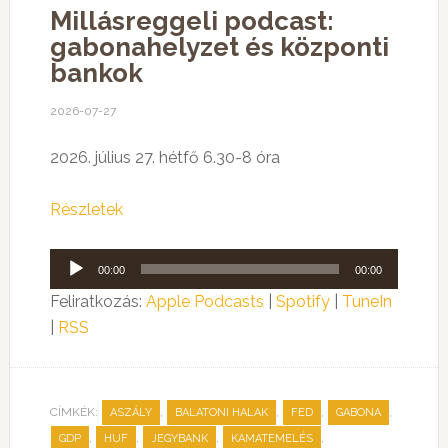
Millásreggeli podcast:
gabonahelyzet és központi
bankok
2026-07-27
2026. július 27. hétfő 6.30-8 óra
Részletek
Audió
00:00
00:00
lejátszó
Feliratkozás:
Apple Podcasts
|
Spotify
|
TuneIn
|
RSS
CÍMKÉK:
,
,
,
,
ASZÁLY
BALATONI HALAK
FED
GABONA
,
,
,
,
GDP
HUF
JEGYBANK
KAMATEMELÉS