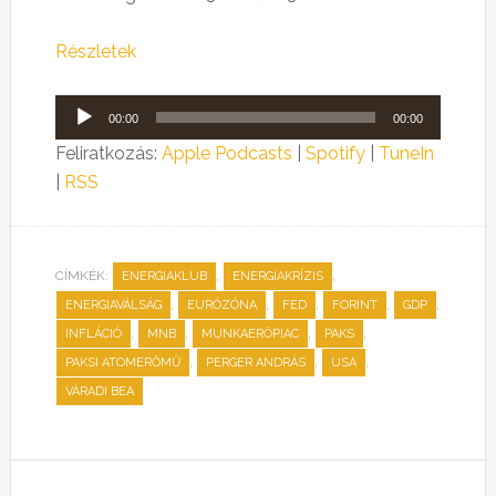
Részletek
Audió
00:00
00:00
lejátszó
Feliratkozás:
Apple Podcasts
|
Spotify
|
TuneIn
|
RSS
CÍMKÉK:
,
,
ENERGIAKLUB
ENERGIAKRÍZIS
,
,
,
,
,
ENERGIAVÁLSÁG
EURÓZÓNA
FED
FORINT
GDP
,
,
,
,
INFLÁCIÓ
MNB
MUNKAERŐPIAC
PAKS
,
,
,
PAKSI ATOMERŐMŰ
PERGER ANDRÁS
USA
VÁRADI BEA