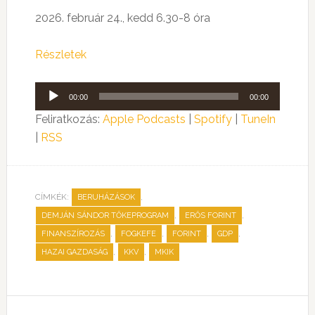
2026. február 24., kedd 6.30-8 óra
Részletek
Audió
00:00
00:00
lejátszó
Feliratkozás:
Apple Podcasts
|
Spotify
|
TuneIn
|
RSS
CÍMKÉK:
,
BERUHÁZÁSOK
,
,
DEMJÁN SÁNDOR TŐKEPROGRAM
ERŐS FORINT
,
,
,
,
FINANSZÍROZÁS
FOGKEFE
FORINT
GDP
,
,
HAZAI GAZDASÁG
KKV
MKIK