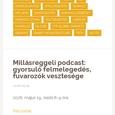
,
,
,
GYORSJELENTÉS
HITELMINŐSÍTŐ
HORMUZ
,
,
,
INFLÁCIÓ
KAMATDÖNTÉS
KAMATKÜLÖNBÖZET
,
,
,
KARAGICH ISTVÁN
KÖLTSÉGVETÉS
LAKÁSÁR
,
,
,
NYARALÁS
OLAJÁR
OTP GLOBAL MARKETS
,
,
,
SIEMENS
SMART INFRASTRUCTURE
TECH
VÁLTÁS
Millásreggeli podcast:
gyorsuló felmelegedés,
fuvarozók vesztesége
2026-05-19
2026. május 19., kedd 8-9 óra
Részletek