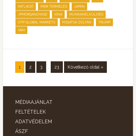
,
,
,
INFLÁCIÓ
IPARI TERMELÉS
JAPÁN
,
,
,
JPMORGANCHASE
KÍNA
MUNKANÉLKÜLISÉG
,
,
,
OTP GLOBAL MARKETS
POGÁTSA ZOLTÁN
TRUMP
VÁM
1
2
3
…
23
Következő oldal »
MÉDIAAJÁNLAT
FELTÉTELEK
ADATVÉDELEM
ÁSZF