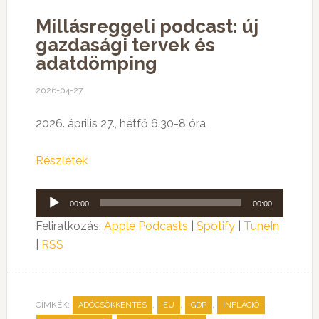
Millásreggeli podcast: új
gazdasági tervek és
adatdömping
2026-04-27
2026. április 27., hétfő 6.30-8 óra
Részletek
Audió
00:00
00:00
lejátszó
Feliratkozás:
Apple Podcasts
|
Spotify
|
TuneIn
|
RSS
CÍMKÉK:
,
,
,
,
ADÓCSÖKKENTÉS
EU
GDP
INFLÁCIÓ