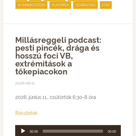
,
,
,
KLÍMAVÁLTOZÁS
KUKORICA
SZÁRAZSÁG
USA
Millásreggeli podcast:
pesti pincék, drága és
hosszú foci VB,
extrémitások a
tőkepiacokon
2026-06-11
2026. június 11., csütörtök 6:30-8 óra
Részletek
Audió
00:00
00:00