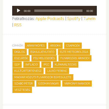
Audió
00:00
00:00
lejátszó
Feliratkozás:
Apple Podcasts
|
Spotify
|
TuneIn
|
RSS
CÍMKÉK:
,
,
,
ARANYKÖPÉS
ÁRSOKK
CSAPADÉK
,
,
,
DIGILOG
ÉGHAJLATKUTATÓ
ELTE METEOROLÓGIA
,
,
,
ÉSZJÁTÉK
FELMELEGEDÉS
FUVAROZÁSI ÁRINDEX
,
,
,
,
GDP
INFLÁCIÓ
IPCC
KLÍMAVÁLTOZÁS
,
,
KULTÚRTÖRTÉNÉSZ
LAJKÓ FERENC
,
MAGYAR KÖZÚTI FUVAROZÓK EGYESÜLETE
,
,
,
SZABÓ PÉTER
ÜZEMANYAGÁR
VÁRKONYI NÁNDOR
VESZTESÉG