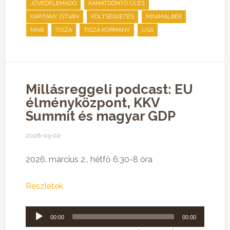
,
,
JÖVEDELEMADÓ
KAMATDÖNTŐ ÜLÉS
,
,
,
KAPITÁNY ISTVÁN
KÖLTSÉGVETÉS
MINIMÁLBÉR
,
,
,
MNB
TISZA
TISZA KORMÁNY
USA
Millásreggeli podcast: EU
élményközpont, KKV
Summit és magyar GDP
2026-03-02
2026. március 2., hétfő 6:30-8 óra
Részletek
Audió
00:00
00:00
lejátszó