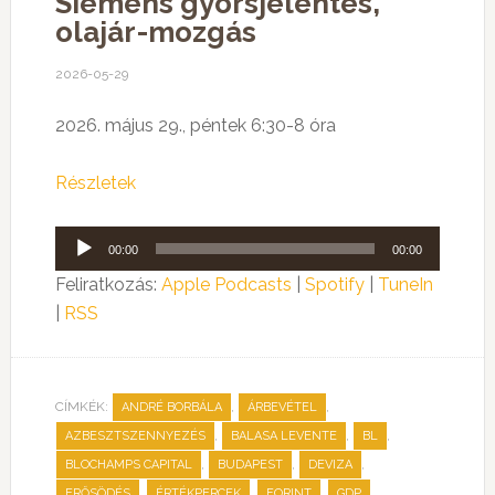
Siemens gyorsjelentés,
olajár-mozgás
2026-05-29
2026. május 29., péntek 6:30-8 óra
Részletek
Audió
00:00
00:00
lejátszó
Feliratkozás:
Apple Podcasts
|
Spotify
|
TuneIn
|
RSS
CÍMKÉK:
,
,
ANDRÉ BORBÁLA
ÁRBEVÉTEL
,
,
,
AZBESZTSZENNYEZÉS
BALASA LEVENTE
BL
,
,
,
BLOCHAMPS CAPITAL
BUDAPEST
DEVIZA
,
,
,
,
ERŐSÖDÉS
ÉRTÉKPERCEK
FORINT
GDP