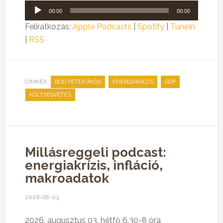
Audió
00:00
00:00
lejátszó
Feliratkozás:
Apple Podcasts
|
Spotify
|
TuneIn
|
RSS
CÍMKÉK:
,
,
,
BOD PÉTER ÁKOS
ENERGIAKRÍZIS
GDP
KÖLTSÉGVETÉS
Millásreggeli podcast:
energiakrízis, infláció,
makroadatok
2026-08-03
2026. augusztus 03. hétfő 6.30-8 óra