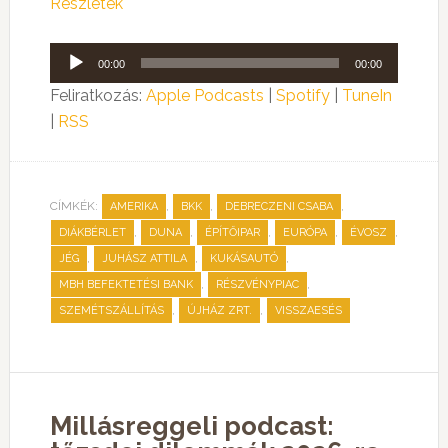
Részletek
Audió
00:00
00:00
lejátszó
Feliratkozás:
Apple Podcasts
|
Spotify
|
TuneIn
|
RSS
CÍMKÉK:
,
,
,
AMERIKA
BKK
DEBRECZENI CSABA
,
,
,
,
,
DIÁKBÉRLET
DUNA
ÉPÍTŐIPAR
EURÓPA
ÉVOSZ
,
,
,
JÉG
JUHÁSZ ATTILA
KUKÁSAUTÓ
,
,
MBH BEFEKTETÉSI BANK
RÉSZVÉNYPIAC
,
,
SZEMÉTSZÁLLÍTÁS
ÚJHÁZ ZRT.
VISSZAESÉS
Millásreggeli podcast: