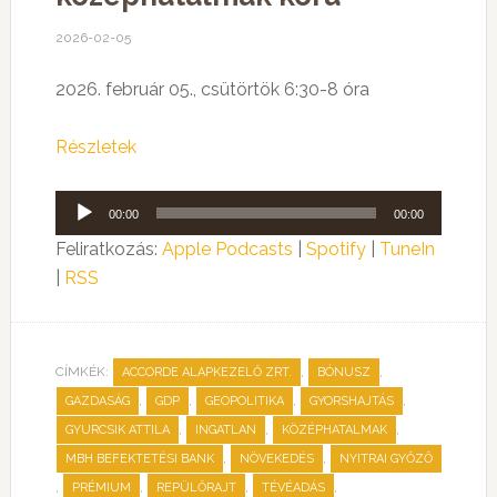
2026-02-05
2026. február 05., csütörtök 6:30-8 óra
Részletek
Audió
00:00
00:00
lejátszó
Feliratkozás:
Apple Podcasts
|
Spotify
|
TuneIn
|
RSS
CÍMKÉK:
,
,
ACCORDE ALAPKEZELŐ ZRT.
BÓNUSZ
,
,
,
,
GAZDASÁG
GDP
GEOPOLITIKA
GYORSHAJTÁS
,
,
,
GYURCSIK ATTILA
INGATLAN
KÖZÉPHATALMAK
,
,
MBH BEFEKTETÉSI BANK
NÖVEKEDÉS
NYITRAI GYŐZŐ
,
,
,
,
PRÉMIUM
REPÜLŐRAJT
TÉVÉADÁS