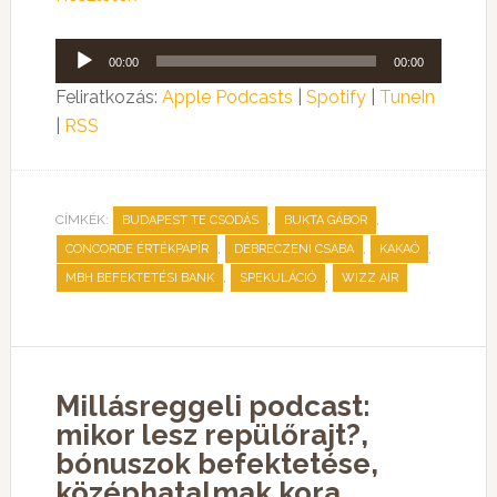
Audió
00:00
00:00
lejátszó
Feliratkozás:
Apple Podcasts
|
Spotify
|
TuneIn
|
RSS
CÍMKÉK:
,
,
BUDAPEST TE CSODÁS
BUKTA GÁBOR
,
,
,
CONCORDE ÉRTÉKPAPÍR
DEBRECZENI CSABA
KAKAÓ
,
,
MBH BEFEKTETÉSI BANK
SPEKULÁCIÓ
WIZZ AIR
Millásreggeli podcast:
mikor lesz repülőrajt?,
bónuszok befektetése,
középhatalmak kora