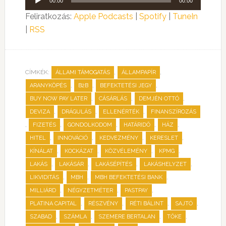
00:00
00:00
lejátszó
Feliratkozás:
Apple Podcasts
|
Spotify
|
TuneIn
|
RSS
CÍMKÉK:
,
,
ÁLLAMI TÁMOGATÁS
ÁLLAMPAPÍR
,
,
,
ARANYKÖPÉS
B2B
BEFEKTETÉSI JEGY
,
,
,
BUY NOW PAY LATER
CÁSÁRLÁS
DEMJÉN OTTÓ
,
,
,
DEVIZA
DRÁGULÁS
ELLENÉRTÉK
FINANSZÍROZÁS
,
,
,
,
,
FIZETÉS
GONDOLKODOM
HATÁRIDŐ
HÁZ
,
,
,
,
HITEL
INNOVÁCIÓ
KEDVEZMÉNY
KERESLET
,
,
,
,
KÍNÁLAT
KOCKÁZAT
KÖZVÉLEMÉNY
KPMG
,
,
,
,
LAKÁS
LAKÁSÁR
LAKÁSÉPÍTÉS
LAKÁSHELYZET
,
,
,
LIKVIDITÁS
MBH
MBH BEFEKTETÉSI BANK
,
,
,
MILLIÁRD
NÉGYZETMÉTER
PASTPAY
,
,
,
,
PLATINA CAPITAL
RÉSZVÉNY
RÉTI BÁLINT
SAJTÓ
,
,
,
,
SZABAD
SZÁMLA
SZEMERE BERTALAN
TŐKE