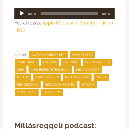
Audió
00:00
00:00
lejátszó
Feliratkozás:
Apple Podcasts
|
Spotify
|
TuneIn
|
RSS
CÍMKÉK:
,
,
AURORA ENERGY KFT.
BEFEKTETÉS
,
,
,
,
CSÁRT MÁTÉ
ENERGIA
FÖLDGÁZ
HOLODA ATTILA
,
,
,
MBH
MBH BEFEKTETÉSI BANK
MEGTAKARÍTÁS
,
,
,
,
NEBIUS
NIKOLA TESLA
NYITRAI GYŐZŐ
OROSZ
,
,
,
PÉNZESZSÁK
REZSICSÖKKENTÉS
SPACE X
,
SZIGETELÉS
TAKARÉKOS
Millásreggeli podcast: