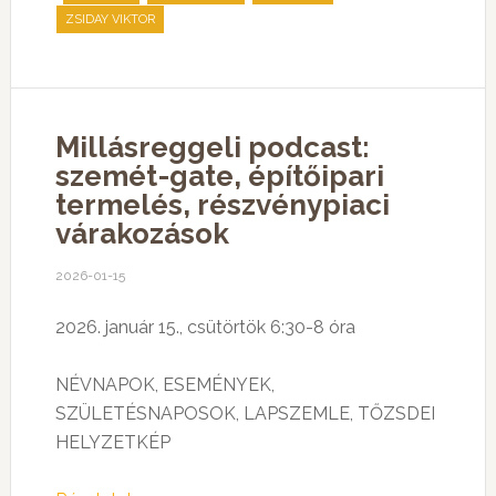
ZSIDAY VIKTOR
Millásreggeli podcast:
szemét-gate, építőipari
termelés, részvénypiaci
várakozások
2026-01-15
2026. január 15., csütörtök 6:30-8 óra
NÉVNAPOK, ESEMÉNYEK,
SZÜLETÉSNAPOSOK, LAPSZEMLE, TŐZSDEI
HELYZETKÉP