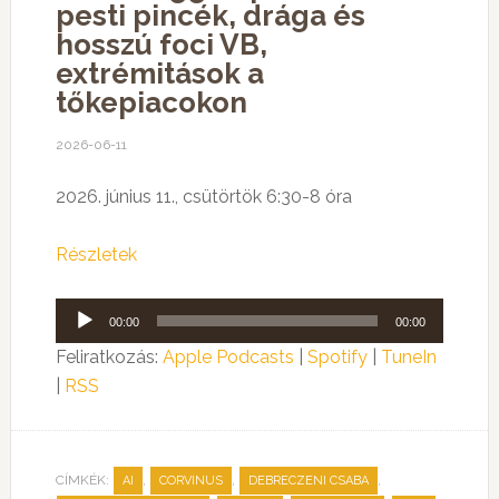
pesti pincék, drága és
hosszú foci VB,
extrémitások a
tőkepiacokon
2026-06-11
2026. június 11., csütörtök 6:30-8 óra
Részletek
Audió
00:00
00:00
lejátszó
Feliratkozás:
Apple Podcasts
|
Spotify
|
TuneIn
|
RSS
CÍMKÉK:
,
,
,
AI
CORVINUS
DEBRECZENI CSABA