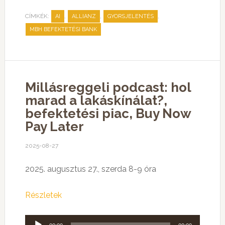
CÍMKÉK:
,
,
,
AI
ALLIANZ
GYORSJELENTÉS
MBH BEFEKTETÉSI BANK
Millásreggeli podcast: hol
marad a lakáskínálat?,
befektetési piac, Buy Now
Pay Later
2025-08-27
2025. augusztus 27., szerda 8-9 óra
Részletek
Audió