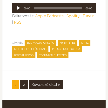
Audió
00:00
00:00
lejátszó
Feliratkozás:
Apple Podcasts
|
Spotify
|
TuneIn
|
RSS
CÍMKÉK:
,
,
,
BDO MAGYARORSZÁG
KIFEKTETÉS
KPMG
,
,
MBH BEFEKTETÉSI BANK
PLESCHINGER GYULA
,
RÓZSAI REZSŐ
TECHNIKAI ELEMZÉS
1
2
Következő oldal »