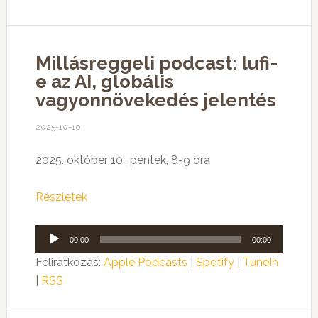
Millásreggeli podcast: lufi-
e az AI, globális
vagyonnövekedés jelentés
2025-10-10
2025. október 10., péntek, 8-9 óra
Részletek
Audió
00:00
00:00
lejátszó
Feliratkozás:
Apple Podcasts
|
Spotify
|
TuneIn
|
RSS