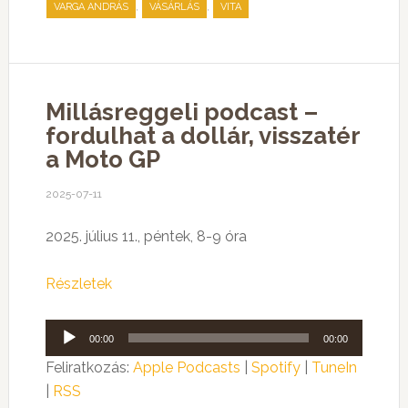
,
,
VARGA ANDRÁS
VÁSÁRLÁS
VITA
Millásreggeli podcast –
fordulhat a dollár, visszatér
a Moto GP
2025-07-11
2025. július 11., péntek, 8-9 óra
Részletek
Audió
00:00
00:00
lejátszó
Feliratkozás:
Apple Podcasts
|
Spotify
|
TuneIn
|
RSS