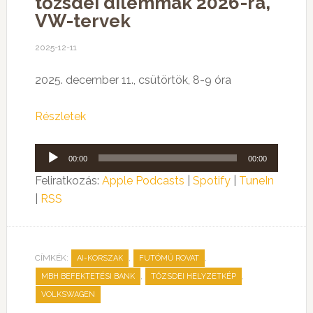
tőzsdei dilemmák 2026-ra,
VW-tervek
2025-12-11
2025. december 11., csütörtök, 8-9 óra
Részletek
Audió
00:00
00:00
lejátszó
Feliratkozás:
Apple Podcasts
|
Spotify
|
TuneIn
|
RSS
CÍMKÉK:
,
,
AI-KORSZAK
FUTÓMŰ ROVAT
,
,
MBH BEFEKTETÉSI BANK
TŐZSDEI HELYZETKÉP
VOLKSWAGEN