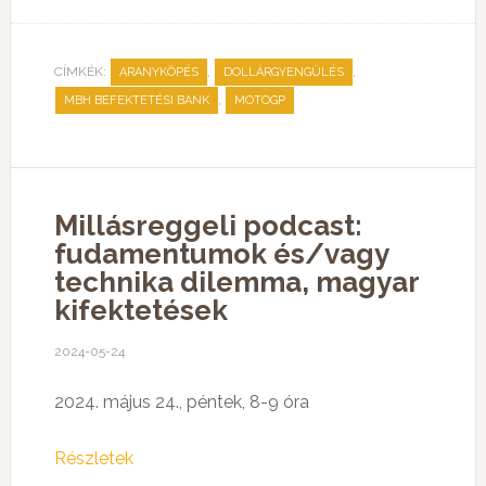
CÍMKÉK:
,
,
ARANYKÖPÉS
DOLLÁRGYENGÜLÉS
,
MBH BEFEKTETÉSI BANK
MOTOGP
Millásreggeli podcast:
fudamentumok és/vagy
technika dilemma, magyar
kifektetések
2024-05-24
2024. május 24., péntek, 8-9 óra
Részletek