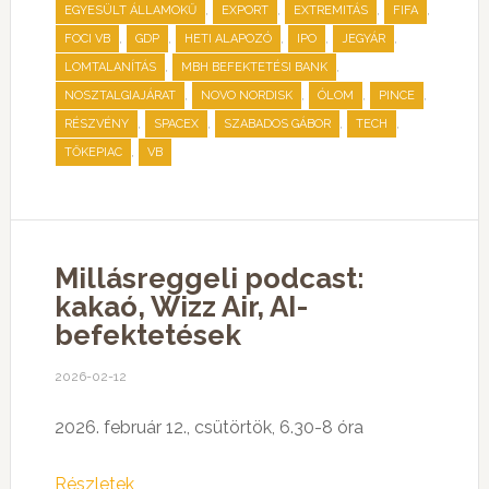
,
,
,
,
EGYESÜLT ÁLLAMOKŰ
EXPORT
EXTREMITÁS
FIFA
,
,
,
,
,
FOCI VB
GDP
HETI ALAPOZÓ
IPO
JEGYÁR
,
,
LOMTALANÍTÁS
MBH BEFEKTETÉSI BANK
,
,
,
,
NOSZTALGIAJÁRAT
NOVO NORDISK
ÓLOM
PINCE
,
,
,
,
RÉSZVÉNY
SPACEX
SZABADOS GÁBOR
TECH
,
TŐKEPIAC
VB
Millásreggeli podcast:
kakaó, Wizz Air, AI-
befektetések
2026-02-12
2026. február 12., csütörtök, 6.30-8 óra
Részletek