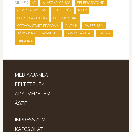
CÍMKÉK:
,
,
,
3%
ALASZKAI CSÚCS
FELEDY BOTOND
,
,
,
GERENDY ZOLTÁN
HITELEZÉS
NATO
,
,
OROSZ GAZDASÁG
OTTHON START
,
,
,
OTTHON START PROGRAM
PUTYIN
RAIFFEISEN
,
,
,
TÁMOGATOTT LAKÁSHITEL
TOMAN RÓBERT
TRUMP
UKRAJNA
MÉDIAAJÁNLAT
FELTÉTELEK
ADATVÉDELEM
ÁSZF
IMPRESSZUM
KAPCSOLAT