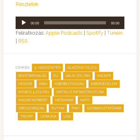
Részletek
Audió
00:00
00:00
lejátszó
Feliratkozás:
Apple Podcasts
|
Spotify
|
TuneIn
|
RSS
CÍMKÉK:
,
,
5. HADSZÍNTÉR
ALASZKAI CSÚCS
,
,
,
,
BÉKETÁRGYALÁS
EU
GÁLIK ZOLTÁN
HACKER
,
,
,
,
HEKKER
IRÁN
KIBERBIZTONSÁG
KIBERVÉDELEM
,
,
KOVÁCS 4 ZOLTÁN
KRITIKUS INFRASTRUKTÚRA
,
,
,
MADAR NORBERT
MÉDIAIPAR
NATO
,
,
,
OROSZORSZÁG
PUTYIN
PWC
SZÓRAKOZTATÓIPAR
,
,
,
TRUMP
UKRAJNA
USA