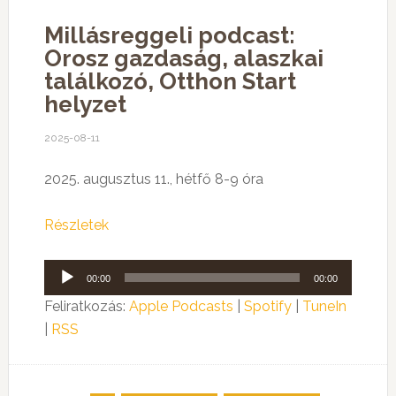
Millásreggeli podcast:
Orosz gazdaság, alaszkai
találkozó, Otthon Start
helyzet
2025-08-11
2025. augusztus 11., hétfő 8-9 óra
Részletek
Audió
00:00
00:00
lejátszó
Feliratkozás:
Apple Podcasts
|
Spotify
|
TuneIn
|
RSS