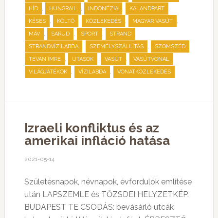
,
,
,
,
HÍD
HUNGRAIL
INDONÉZIA
KALANDPART
,
,
,
,
KÉSÉS
KÖLTŐ
KÖZLEKEDÉS
MAGYAR VASÚT
,
,
,
,
MÁV
SARUD
SPORT
STRAND
,
,
,
STRANDVÍZILABDA
SZEMÉLYSZÁLLÍTÁS
SZOMSZÉD
,
,
,
,
TEVAN IMRE
UTASOK
VASÚT
VASÚTVONAL
,
,
VILÁGJÁTÉKOK
VÍZILABDA
VONATKÖZLEKEDÉS
Izraeli konfliktus és az
amerikai infláció hatása
2021-05-14
Születésnapok, névnapok, évfordulók említése
után LAPSZEMLE és TŐZSDEI HELYZETKÉP.
BUDAPEST TE CSODÁS: bevásárló utcák