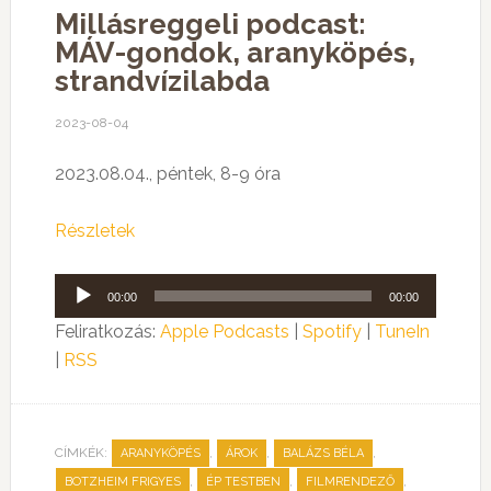
Millásreggeli podcast:
MÁV-gondok, aranyköpés,
strandvízilabda
2023-08-04
2023.08.04., péntek, 8-9 óra
Részletek
Audió
00:00
00:00
lejátszó
Feliratkozás:
Apple Podcasts
|
Spotify
|
TuneIn
|
RSS
CÍMKÉK:
,
,
,
ARANYKÖPÉS
ÁROK
BALÁZS BÉLA
,
,
,
BOTZHEIM FRIGYES
ÉP TESTBEN
FILMRENDEZŐ