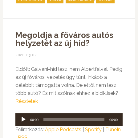
Megoldja a főváros autós
helyzetét az új híd?
2020-03-02
Eldőlt: Galvani-híd lesz, nem Albertfalvai. Pedig
az új fővárosi vezetés úgy tűnt, inkább a
délebbit támogatta volna. De ettől nem lesz
több autó? És mit szólnak ehhez a biciklisek?
Részletek
Audió
00:00
00:00
lejátszó
Feliratkozás:
Apple Podcasts
|
Spotify
|
TuneIn
|
RSS