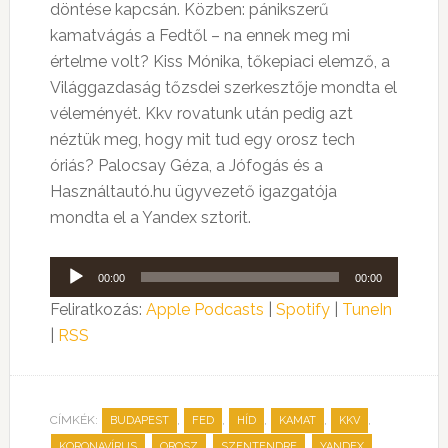
döntése kapcsán. Közben: pánikszerű
kamatvágás a Fedtől – na ennek meg mi
értelme volt? Kiss Mónika, tőkepiaci elemző, a
Világgazdaság tőzsdei szerkesztője mondta el
véleményét. Kkv rovatunk után pedig azt
néztük meg, hogy mit tud egy orosz tech
óriás? Palocsay Géza, a Jófogás és a
Használtautó.hu ügyvezető igazgatója
mondta el a Yandex sztorit.
Audió
00:00
00:00
lejátszó
Feliratkozás:
Apple Podcasts
|
Spotify
|
TuneIn
|
RSS
CÍMKÉK:
,
,
,
,
,
BUDAPEST
FED
HÍD
KAMAT
KKV
,
,
,
KORONAVÍRUS
OROSZ
SZENTENDRE
YANDEX