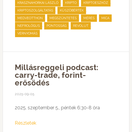
,
,
,
KRASZNAHORKAI LÁSZLÓ
KRIPTO
KRIPTOESZKÖZ
,
,
KRIPTOSZOLGÁLTATÁS
KÜSZÖBÉRTÉK
,
,
,
,
MEDVEOTTHON
MEGSZÜNTETÉS
MÉRÉS
MICA
,
,
,
NEFROLÓGUS
PONTOSSÁG
REVOLUT
VÉRNYOMÁS
Millásreggeli podcast:
carry-trade, forint-
erősödés
2025-09-05
2025. szeptember 5., péntek 6:30-8 óra
Részletek