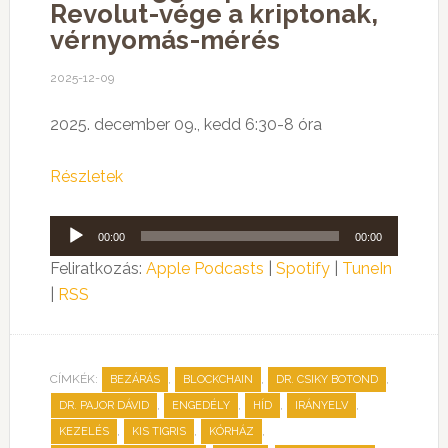
Revolut-vége a kriptonak,
vérnyomás-mérés
2025-12-09
2025. december 09., kedd 6:30-8 óra
Részletek
Audió
00:00
00:00
lejátszó
Feliratkozás:
Apple Podcasts
|
Spotify
|
TuneIn
|
RSS
CÍMKÉK:
,
,
,
BEZÁRÁS
BLOCKCHAIN
DR. CSIKY BOTOND
,
,
,
,
DR. PAJOR DÁVID
ENGEDÉLY
HÍD
IRÁNYELV
,
,
,
KEZELÉS
KIS TIGRIS
KÓRHÁZ