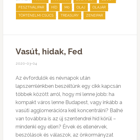
,
,
,
,
,
FESZTIVÁLIPAR
HÍD
M0
OLAJ
OLAJÁR
,
,
TÖRTÉNELMI CSÚCS
TREASURY
ZENEIPAR
Vasút, hidak, Fed
2020-03-04
Az évfordulók és névnapok után
lapszemlénkben beszéltünk egy cikk kapcsán
többek között arról, hogy mi lenne jobb: ha
kompakt város lenne Budapest, vagy inkább a
vasúti agglomerációra kell koncentrálni? Balhé
van továbbra is az új szentendrei híd körül –
mindenki egy ellen? Érvek és ellenérvek,
beszólások és válaszok, az önkormányzat