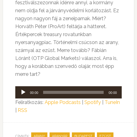
fesztiválszezonnak idénre annyi, a kormány
nem oldja fel a járványvédelmi korlátozást. Ez
nagyon nagyon fáj a zeneiparnak. Miért?
Horváth Péter (ProArt) feltárja a hátteret.
Értékpercek treasury rovatunkban
nyersanyagpiac. Történelmi csúcson az arany,
szárnyal az ezüst. Merre tovább? Fábián
Lóránt (OTP Global Markets) válaszol. Arra is,
hogy a korábban szenvedő olajár, most épp
merre tart?
Audió
00:00
00:00
lejátszó
Feliratkozás:
Apple Podcasts
|
Spotify
|
TuneIn
|
RSS
CÍMKÉK:
,
,
,
,
ARANY
ARANYÁR
BUDAPEST
EZÜST