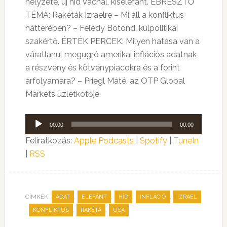
helyzete, új híd Vácnál, kiselefánt. ÉBRESZTŐ
TÉMA: Rakéták Izraelre – Mi áll a konfliktus
hátterében? – Feledy Botond, külpolitikai
szakértő. ÉRTÉK PERCEK: Milyen hatása van a
váratlanul megugró amerikai inflációs adatnak
a részvény és kötvénypiacokra és a forint
árfolyamára? – Priegl Máté, az OTP Global
Markets üzletkötője.
Audió
00:00
00:00
lejátszó
Feliratkozás:
Apple Podcasts
|
Spotify
|
TuneIn
|
RSS
CÍMKÉK:
,
,
,
,
ADAT
ELEFÁNT
HÍD
INFLÁCIÓ
IZRAEL
,
,
,
KONFLIKTUS
RAKÉTA
USA