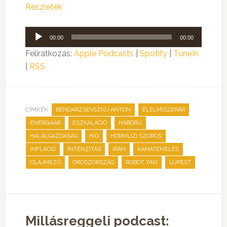
Részletek
Audió
00:00
00:00
lejátszó
Feliratkozás:
Apple Podcasts
|
Spotify
|
TuneIn
|
RSS
CÍMKÉK:
,
,
BENDARZSEVSZKIJ ANTON
ÉLELMISZERÁR
,
,
,
ENERGIAÁR
ESZKALÁCIÓ
HÁBORÚ
,
,
,
HALÁLGAZDASÁG
HÍD
HORMUZI SZOROS
,
,
,
,
INFLÁCIÓ
INTENZITÁS
IRÁN
KAMATEMELÉS
,
,
,
OLAJMEZŐ
OROSZORSZÁG
ROBOT TAXI
ÚJPEST
Millásreggeli podcast: