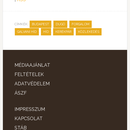
CÍMKÉK:
,
,
,
BUDAPEST
DUGÓ
FORGALOM
,
,
,
GALVANI HÍD
HÍD
KERÉKPÁR
KÖZLEKEDÉS
MÉDIAAJÁNLAT
FELTÉTELEK
ADATVÉDELEM
ÁSZF
IMPRESSZUM
KAPCSOLAT
STÁB