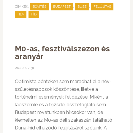
CÍMKÉK:
,
,
,
,
BŐVÍTÉS
BUDAPEST
BUSZ
FELÚJÍTÁS
,
HÉV
HÍD
M0-as, fesztiválszezon és
aranyár
2020-07-31
Optimista pénteken sem maradhat el a név-
születésnaposok köszöntése, illetve a
történelmi események felidézése. Miként a
lapszemle és a tőzsdei összefoglaló sem.
Budapest rovatunkban hírcsokor van, de
kiemelten az M0-as déli szakaszán található
Duna-híd elhúzódó felújításáról szólunk. A