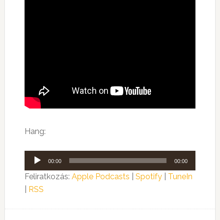
Hang:
Audió
00:00
00:00
lejátszó
Feliratkozás:
Apple Podcasts
|
Spotify
|
TuneIn
|
RSS