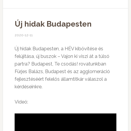
Új hidak Budapesten
2020-12-11
Új hidak Budapesten, a HÉV kibővítése és
felújítása, új buszok – Vajon ki viszi át a túlsó
partra? Budapest, Te csodás! rovatunkban
Fürjes Balázs, Budapest és az agglomeráció
fejlesztéséért felelős államtitkár válaszol a
kérdéseinkre.
Videó: