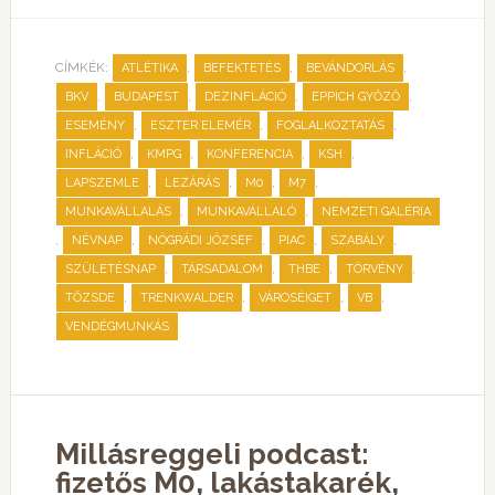
CÍMKÉK:
,
,
,
ATLÉTIKA
BEFEKTETÉS
BEVÁNDORLÁS
,
,
,
,
BKV
BUDAPEST
DEZINFLÁCIÓ
EPPICH GYŐZŐ
,
,
,
ESEMÉNY
ESZTER ELEMÉR
FOGLALKOZTATÁS
,
,
,
,
INFLÁCIÓ
KMPG
KONFERENCIA
KSH
,
,
,
,
LAPSZEMLE
LEZÁRÁS
M0
M7
,
,
MUNKAVÁLLALÁS
MUNKAVÁLLALÓ
NEMZETI GALÉRIA
,
,
,
,
,
NÉVNAP
NÓGRÁDI JÓZSEF
PIAC
SZABÁLY
,
,
,
,
SZÜLETÉSNAP
TÁRSADALOM
THBE
TÖRVÉNY
,
,
,
,
TŐZSDE
TRENKWALDER
VÁROSÉIGET
VB
VENDÉGMUNKÁS
Millásreggeli podcast:
fizetős M0, lakástakarék,