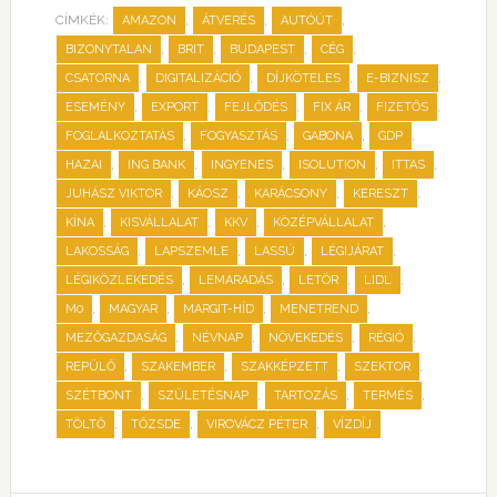
CÍMKÉK:
,
,
,
AMAZON
ÁTVERÉS
AUTÓÚT
,
,
,
,
BIZONYTALAN
BRIT
BUDAPEST
CÉG
,
,
,
,
CSATORNA
DIGITALIZÁCIÓ
DÍJKÖTELES
E-BIZNISZ
,
,
,
,
,
ESEMÉNY
EXPORT
FEJLŐDÉS
FIX ÁR
FIZETŐS
,
,
,
,
FOGLALKOZTATÁS
FOGYASZTÁS
GABONA
GDP
,
,
,
,
,
HAZAI
ING BANK
INGYENES
ISOLUTION
ITTAS
,
,
,
,
JUHÁSZ VIKTOR
KÁOSZ
KARÁCSONY
KERESZT
,
,
,
,
KÍNA
KISVÁLLALAT
KKV
KÖZÉPVÁLLALAT
,
,
,
,
LAKOSSÁG
LAPSZEMLE
LASSÚ
LÉGIJÁRAT
,
,
,
,
LÉGIKÖZLEKEDÉS
LEMARADÁS
LETÖR
LIDL
,
,
,
,
M0
MAGYAR
MARGIT-HÍD
MENETREND
,
,
,
,
MEZŐGAZDASÁG
NÉVNAP
NÖVEKEDÉS
RÉGIÓ
,
,
,
,
REPÜLŐ
SZAKEMBER
SZAKKÉPZETT
SZEKTOR
,
,
,
,
SZÉTBONT
SZÜLETÉSNAP
TARTOZÁS
TERMÉS
,
,
,
TÖLTŐ
TŐZSDE
VIROVÁCZ PÉTER
VÍZDÍJ