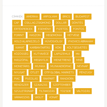
CÍMKÉK:
,
,
,
,
AMERIKA
ÁRFOLYAM
BRICS
BUDAPEST
,
,
,
,
CAF
CSILLAG ZSIGMOND
DOLLÁR
DÖNTÉS
,
,
,
,
ÉRTÉKPERCEK
ESEMÉNY
FIZETŐS
FONTOS
,
,
,
,
FORINT
HASZON
HEGEMÓNIA
HÉTVÉGE
,
,
HOLD ALAPKEZELŐ
HŰVÖSVÖLGY
IFKOVICS ÁBRAHÁM
,
,
,
,
,
KAMAT
KARBANTARTÁS
KÖKI
KÖLTSÉGVETÉS
,
,
,
,
KÖZÖSSÉG
KUTYAVÉCÉ
LAPSZEMLE
M0
,
,
,
,
MÁSZÓFAL
MEGNYÍLIK
MENETREND
MNB
,
,
,
,
MONETÁRIS
MUNKA
MUNKAERŐPIAC
NÉVNAP
,
,
,
,
NYUGAT
ÖTLET
OTP GLOBAL MARKETS
PÉNZÜGY
,
,
,
,
PIAC
PUCOLÁS
RAKPART
RANDIÓRA
,
,
,
RENDSZER
SZAVAZÁS
SZEPTEMBER
,
,
,
,
SZÜLETÁSNAP
TILTAKOZÁS
TŐZSDE
VÁLTOZÁS
,
,
VÁRAKOZÁS
VASÚT
VONAT