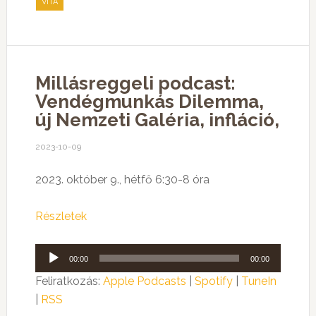
VITA
Millásreggeli podcast:
Vendégmunkás Dilemma,
új Nemzeti Galéria, infláció,
2023-10-09
2023. október 9., hétfő 6:30-8 óra
Részletek
Audió
00:00
00:00
lejátszó
Feliratkozás:
Apple Podcasts
|
Spotify
|
TuneIn
|
RSS