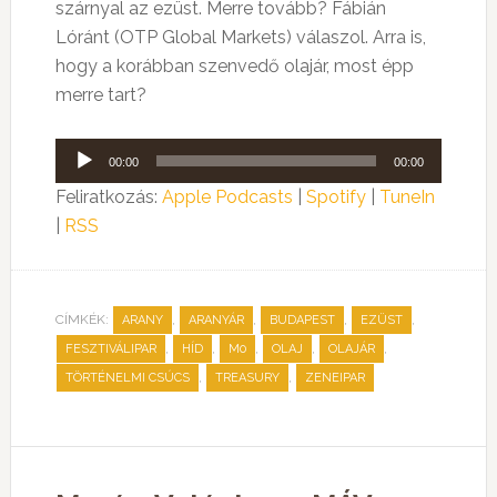
szárnyal az ezüst. Merre tovább? Fábián
Lóránt (OTP Global Markets) válaszol. Arra is,
hogy a korábban szenvedő olajár, most épp
merre tart?
Audió
00:00
00:00
lejátszó
Feliratkozás:
Apple Podcasts
|
Spotify
|
TuneIn
|
RSS
CÍMKÉK:
,
,
,
,
ARANY
ARANYÁR
BUDAPEST
EZÜST
,
,
,
,
,
FESZTIVÁLIPAR
HÍD
M0
OLAJ
OLAJÁR
,
,
TÖRTÉNELMI CSÚCS
TREASURY
ZENEIPAR