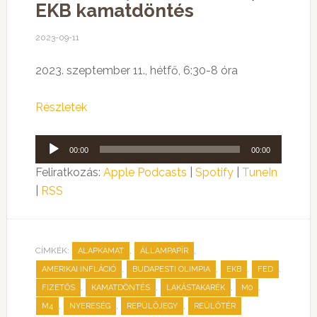
EKB kamatdöntés
2023-09-11
2023. szeptember 11., hétfő, 6:30-8 óra
Részletek
Audió
00:00
00:00
lejátszó
Feliratkozás:
Apple Podcasts
|
Spotify
|
TuneIn
|
RSS
CÍMKÉK:
,
,
ALAPKAMAT
ÁLLAMPAPÍR
,
,
,
,
AMERIKAI INFLÁCIÓ
BUDAPESTI OLIMPIA
EKB
FED
,
,
,
,
FIZETŐS
KAMATDÖNTÉS
LAKÁSTAKARÉK
M0
,
,
,
M4
NYERESÉG
REPÜLŐJEGY
REÜLŐTÉR