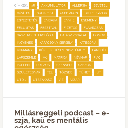
CÍMKÉK:
,
,
,
,
3R
AKKUMULÁTOR
ALLERGIA
BEVÉTEL
,
,
,
,
BŐVÍTÉS
BUDAPEST
CSEH ÁRON
DITTEL GÁBOR
,
,
,
,
EGYEZTETÉS
ENERGIA
ENYHE
ESEMÉNY
,
,
,
,
FELÚJÍTÁS
FESZTIVÁL
FIZETŐS
FUVAROZÁS
,
,
,
GASZTROENTEROLÓGIA
HATÁSVIZSGÁLAT
HOMOK
,
,
,
INGYENES
KARÁCSONY GERGELY
KATEGÓRIA
,
,
,
KORMÁNY
KÖZLEKEDÉSI MINISZTÉRIUM
LÁNCHÍD
,
,
,
,
,
LAPSZEMLE
M0
MATRICA
NÉVNAP
PIAC
,
,
,
,
POLLEN
PULZUS
SZENVED
SZEZON
,
,
,
,
,
SZÜLETÉSNAP
TÉL
TŐZSDE
TÜNET
ÚT
,
,
,
ÚTDÍJ
ÚTSZAKASZ
VÍZ
VÍZÁR
Millásreggeli podcast – e-
szja, kaü és mentális
egészség