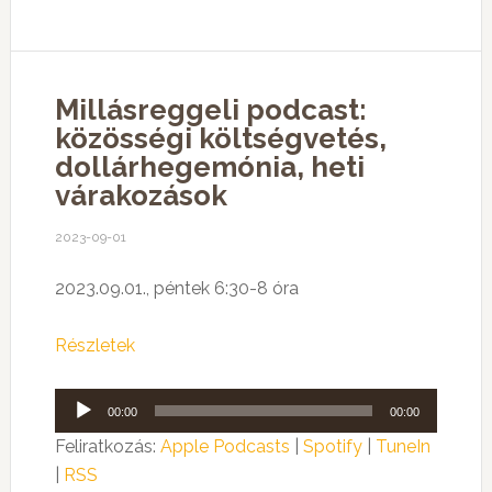
Millásreggeli podcast:
közösségi költségvetés,
dollárhegemónia, heti
várakozások
2023-09-01
2023.09.01., péntek 6:30-8 óra
Részletek
Audió
00:00
00:00
lejátszó
Feliratkozás:
Apple Podcasts
|
Spotify
|
TuneIn
|
RSS