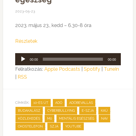
2023-05-23
2023. május 23., kedd – 6.30-8 óra
Részletek
Audió
00:00
00:00
lejátszó
Feliratkozás:
Apple Podcasts
|
Spotify
|
TuneIn
|
RSS
CÍMKÉK:
,
,
,
10-ES ÚT
ADÓ
ADÓBEVALLÁS
,
,
,
,
BUDAKALÁSZ
CYBERBULLYING
E-SZJA
KAÜ
,
,
,
,
KÖZLEKEDÉS
M0
MENTÁLIS EGÉSZSÉG
NAV
,
,
OKOSTELEFON
SZJA
YOUTUBE