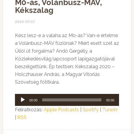
M0-ás, Volánbusz-MÁV,
Kékszalag
2020-07-17
Kész lesz-e a valaha az M0-ás? Van-e értelme
a Volánbusz-MÁV fúziónak? Miért esett szét az
Űllői út forgalma? Andó Gergelly, a
Közlekedésvilág lapcsoport lapigazgatójával
beszélgettünk. Ép testben: Kékszalag 2020 –
Holczhauser András, a Magyar Vitorlás
Szövetség főtitkára.
Audió
00:00
00:00
lejátszó
Feliratkozás:
Apple Podcasts
|
Spotify
|
TuneIn
|
RSS