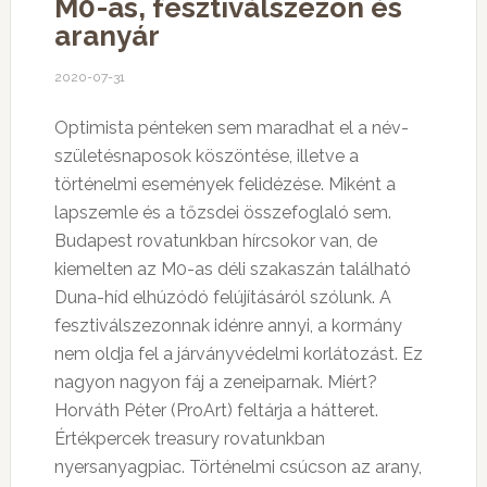
M0-as, fesztiválszezon és
aranyár
2020-07-31
Optimista pénteken sem maradhat el a név-
születésnaposok köszöntése, illetve a
történelmi események felidézése. Miként a
lapszemle és a tőzsdei összefoglaló sem.
Budapest rovatunkban hírcsokor van, de
kiemelten az M0-as déli szakaszán található
Duna-híd elhúzódó felújításáról szólunk. A
fesztiválszezonnak idénre annyi, a kormány
nem oldja fel a járványvédelmi korlátozást. Ez
nagyon nagyon fáj a zeneiparnak. Miért?
Horváth Péter (ProArt) feltárja a hátteret.
Értékpercek treasury rovatunkban
nyersanyagpiac. Történelmi csúcson az arany,