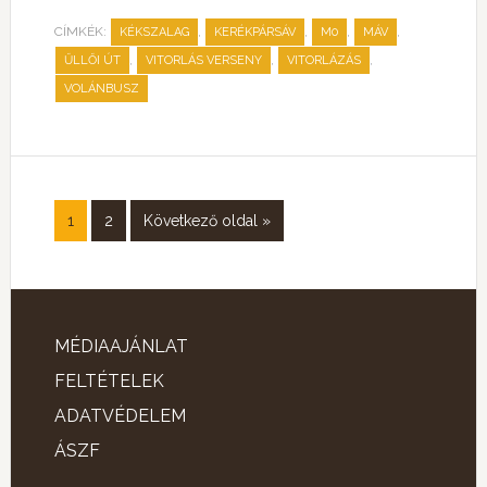
CÍMKÉK:
,
,
,
,
KÉKSZALAG
KERÉKPÁRSÁV
M0
MÁV
,
,
,
ŰLLŐI ÚT
VITORLÁS VERSENY
VITORLÁZÁS
VOLÁNBUSZ
1
2
Következő oldal »
MÉDIAAJÁNLAT
FELTÉTELEK
ADATVÉDELEM
ÁSZF