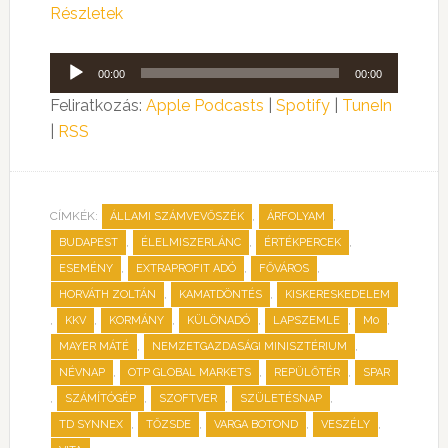
Részletek
Audió
00:00
00:00
lejátszó
Feliratkozás:
Apple Podcasts
|
Spotify
|
TuneIn
|
RSS
CÍMKÉK:
,
,
ÁLLAMI SZÁMVEVŐSZÉK
ÁRFOLYAM
,
,
,
BUDAPEST
ÉLELMISZERLÁNC
ÉRTÉKPERCEK
,
,
,
ESEMÉNY
EXTRAPROFIT ADÓ
FŐVÁROS
,
,
HORVÁTH ZOLTÁN
KAMATDÖNTÉS
KISKERESKEDELEM
,
,
,
,
,
,
KKV
KORMÁNY
KÜLÖNADÓ
LAPSZEMLE
M0
,
,
MAYER MÁTÉ
NEMZETGAZDASÁGI MINISZTÉRIUM
,
,
,
NÉVNAP
OTP GLOBAL MARKETS
REPÜLŐTÉR
SPAR
,
,
,
,
SZÁMÍTÓGÉP
SZOFTVER
SZÜLETÉSNAP
,
,
,
,
TD SYNNEX
TŐZSDE
VARGA BOTOND
VESZÉLY