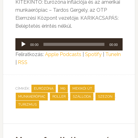
KITEKINTŐ: Eurózóna inflációja és az amerikai
munkaerőpiac – Tardos Gergely, az OTP
Elemzési Központ vezetője. KARIKACSAPÁS:
Beléptetés érintés nélkül.
Audió
00:00
00:00
lejátszó
Feliratkozás:
Apple Podcasts
|
Spotify
|
TuneIn
|
RSS
CÍMKÉK:
,
,
,
EURÓZÓNA
M0
MEXIKÓI ÚT
,
,
,
,
MUNKAERŐPIAC
ROLLER
SZÁLLODA
SZEZON
TURIZMUS