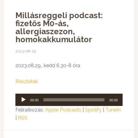
Millásreggeli podcast:
fizetős M0-ás,
allergiaszezon,
homokakkumulátor
2023-08-29
2023.08.29., kedd 6.30-8 óra
Részletek
Audió
00:00
00:00
lejátszó
Feliratkozás:
Apple Podcasts
|
Spotify
|
TuneIn
|
RSS