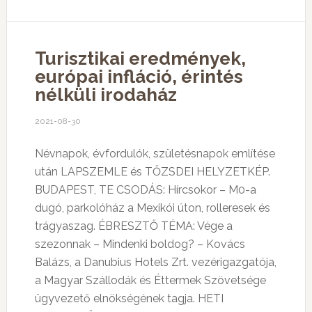
Turisztikai eredmények,
európai infláció, érintés
nélküli irodaház
2021-08-30
Névnapok, évfordulók, születésnapok említése
után LAPSZEMLE és TŐZSDEI HELYZETKÉP.
BUDAPEST, TE CSODÁS: Hírcsokor – M0-a
dugó, parkolóház a Mexikói úton, rolleresek és
trágyaszag. ÉBRESZTŐ TÉMA: Vége a
szezonnak – Mindenki boldog? – Kovács
Balázs, a Danubius Hotels Zrt. vezérigazgatója,
a Magyar Szállodák és Éttermek Szövetsége
ügyvezető elnökségének tagja. HETI