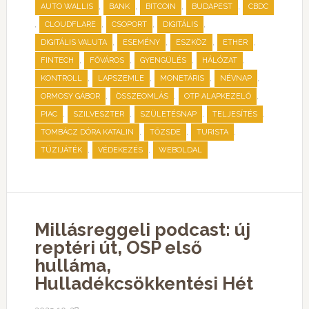
,
,
,
,
AUTO WALLIS
BANK
BITCOIN
BUDAPEST
CBDC
,
,
,
,
CLOUDFLARE
CSOPORT
DIGITÁLIS
,
,
,
,
DIGITÁLIS VALUTA
ESEMÉNY
ESZKÖZ
ETHER
,
,
,
,
FINTECH
FŐVÁROS
GYENGÜLÉS
HÁLÓZAT
,
,
,
,
KONTROLL
LAPSZEMLE
MONETÁRIS
NÉVNAP
,
,
,
ORMOSY GÁBOR
ÖSSZEOMLÁS
OTP ALAPKEZELŐ
,
,
,
,
PIAC
SZILVESZTER
SZÜLETÉSNAP
TELJESÍTÉS
,
,
,
TOMBÁCZ DÓRA KATALIN
TŐZSDE
TURISTA
,
,
TÜZIJÁTÉK
VÉDEKEZÉS
WEBOLDAL
Millásreggeli podcast: új
reptéri út, OSP első
hulláma,
Hulladékcsökkentési Hét