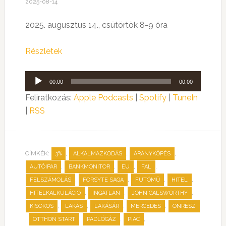
2025-08-14
2025. augusztus 14., csütörtök 8-9 óra
Részletek
Audió
00:00
00:00
lejátszó
Feliratkozás:
Apple Podcasts
|
Spotify
|
TuneIn
|
RSS
CÍMKÉK:
,
,
,
3%
ALKALMAZKODÁS
ARANYKÖPÉS
,
,
,
,
AUTÓIPAR
BANKMONITOR
EU
FAL
,
,
,
,
FELSZÁMOLÁS
FORSYTE SAGA
FUTÓMŰ
HITEL
,
,
,
HITELKALKULÁCIÓ
INGATLAN
JOHN GALSWORTHY
,
,
,
,
KISOKOS
LAKÁS
LAKÁSÁR
MERCEDES
ÖNRÉSZ
,
,
,
,
OTTHON START
PADLÓGÁZ
PIAC