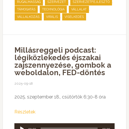
,
,
,
RUGALMASSÁG
SZERVEZET
SZERVEZETFEJLESZTŐ
,
,
,
TÁMOGATÁS
TECHNOLÓGIA
VÁLLALAT
,
,
VÁLLALKOZÁS
VIRÁLIS
VISELKEDÉS
Millásreggeli podcast:
légiközlekedés éjszakai
zajszennyezése, gombok a
weboldalon, FED-döntés
2025-09-18
2025. szeptember 18., csütörtök 6:30-8 óra
Részletek
Audió