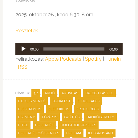
2025-10-28
2025. október 28., kedd 6:30-8 óra
Részletek
Audió
00:00
00:00
lejátszó
Feliratkozás:
Apple Podcasts
|
Spotify
|
TuneIn
|
RSS
CÍMKÉK:
,
,
,
,
3R
AKCIÓ
AKTIVITÁS
BALOGH LÁSZLÓ
,
,
,
BICIKLIS MENTŐ
BUDAPEST
E-HULLADÉK
,
,
,
ELEKTROMOS
ÉLETCIKLUS
ÉRDEKLŐDÉS
,
,
,
,
ESEMÉNY
FŐVÁROS
GYŰJTÉS
HANKÓ GERGELY
,
,
,
HITEL
HULLADÉK
HULLADÉK-KEZELÉS
,
,
,
HULLADÉKCSÖKKENTÉS
HULLÁM
ILLEGÁLIS ÁRU