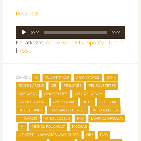
Részletek
Audió
00:00
00:00
lejátszó
Feliratkozás:
Apple Podcasts
|
Spotify
|
TuneIn
|
RSS
CÍMKÉK:
,
,
,
,
AI
ÁLLAMTITKÁR
ARANYKÖPÉS
BANK
,
,
,
,
BÓDIS LÁSZLÓ
CIB
FEJLŐDÉS
FELSŐVEZETÉS
,
,
,
GAZDASÁG
GINOP PLUSZ
GONDOLKODOM
,
,
,
,
GROW CSOPORT
GYŐR TAMÁS
HITEL
HITELPIAC
,
,
,
HITELTERMÉK
HOZZÁADOTT ÉRTÉK
INFLUENSZER
,
,
,
INNOVÁCIÓ
KITERJESZTÉS
KKV
LŐRINCZ ORSOLYA
,
,
,
,
MI
MICHEL FOUCAULT
MOZGÁS
,
,
,
NEMZETI INNOVÁCIÓS ÜGYNÖKSÉG
NIÜ
PIAC