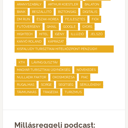
,
,
,
ARANYSZABÁLY
ARTHUR KOESTLER
BALATON
,
,
,
,
BANK
BESZÁLLÍTÓ
BIZTONSÁG
DIGITÁLIS
,
,
,
,
DM RUN
ÉSZAK-KOREA
FEJLESZTÉS
FIÓK
,
,
,
,
FUTÓVERSENY
GMAIL
GOOGLE
GYORS
,
,
,
,
,
HIGHTECH
HITEL
IGÉNY
ILLÚZIÓ
JELSZÓ
,
,
KANYÓ ROLAND
KÁPRÁZAT
KISFALUDY TURISZTIKAI HITELKÖZPONT PÉNZÜGYI
SZOLGÁLTATÓ ZRT.
,
,
,
KTH
LÁVING GUSZTÁV
,
,
MAGYAR TURISZTIKAI ÜGYNÖKSÉG
NÖVEKEDÉS
,
,
,
NULLADIK FAKTOR
OKOSMORZSA
PIAC
,
,
,
,
RUGALMAS
SCIRGE
SEGÍTSÉG
SÉRÜLÉKENY
,
,
TÁVMUNKÁS
TRAGÉDIA
TURIZMUS
Millásreggeli podcast: