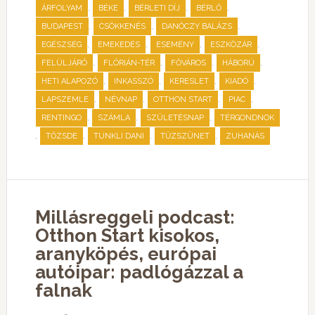
,
,
,
,
ÁRFOLYAM
BÉKE
BÉRLETI DÍJ
BÉRLŐ
,
,
,
BUDAPEST
CSÖKKENÉS
DANÓCZY BALÁZS
,
,
,
,
EGÉSZSÉG
EMEKEDÉS
ESEMÉNY
ESZKÖZÁR
,
,
,
,
FELÜLJÁRÓ
FLÓRIÁN-TÉR
FŐVÁROS
HÁBORÚ
,
,
,
,
HETI ALAPOZÓ
INKASSZÓ
KERESLET
KIADÓ
,
,
,
,
LAPSZEMLE
NÉVNAP
OTTHON START
PIAC
,
,
,
RENTINGO
SZÁMLA
SZÜLETÉSNAP
TÉRGONDNOK
,
,
,
,
TŐZSDE
TUNKLI DANI
TŰZSZÜNET
ZUHANÁS
Millásreggeli podcast:
Otthon Start kisokos,
aranyköpés, európai
autóipar: padlógázzal a
falnak