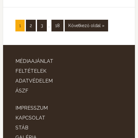
1
2
3
…
18
Következő oldal »
MÉDIAAJÁNLAT
FELTÉTELEK
ADATVÉDELEM
ÁSZF
IMPRESSZUM
KAPCSOLAT
STÁB
GALÉRIA