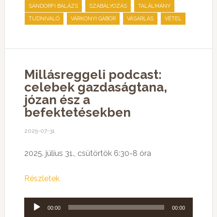
,
,
,
SÁNDORFI BALÁZS
SZABÁLYOZÁS
TALÁLMÁNY
,
,
,
TUDNIVALÓ
VÁRKONYI GÁBOR
VÁSÁRLÁS
VÉTEL
Millásreggeli podcast:
celebek gazdaságtana,
józan ész a
befektetésekben
2025-07-31
2025. július 31., csütörtök 6:30-8 óra
Részletek
Audió
00:00
00:00
lejátszó