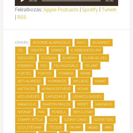
00:00
00:00
lejátszó
Feliratkozás:
Apple Podcasts
|
Spotify
|
TuneIn
|
RSS
CÍMKÉK:
,
,
,
ACCORDE ALAPKEZELŐ
ÁGYÚ
BUDAPEST
,
,
,
,
CÉL
DÖNTÉS
DÖRGÉS
E-KERESKEDELEM
,
,
,
,
EGÉSZSÉG
ÉJSZAKA
ÉLMÉNY
ELŐREJELZÉS
,
,
,
,
ESEMÉNY
FED
FELHASZNÁLÓ
FELIRAT
,
,
,
,
FIZETÉS
FONTOS
FŐVÁROS
GÖMB
,
,
,
,
HETI ALAPOZÓ
HUMANIZE
INFLÁCIÓ
KAMAT
,
,
,
KATTINTÁS
KÖRNYEZETVÉDŐ
KOSÁR
,
,
,
KÖZLEKEDÉS
LAPSZEMLE
LÉGIKÖZLEKEDÉS
,
,
,
,
MÁGIKUS-E
MARTON MIKLÓS
MÉRET
NAVIGÁCIÓ
,
,
,
,
NÉVNAP
PIAC
POWELL
REPÜLŐTÁR
,
,
,
,
STAMPF ATTILA
SZÍN
SZŐNYI DÁVID
SZÖVETSÉG
,
,
,
,
,
SZÜLETÉSNAP
TŐZSDE
TRUMP
VÁGÁS
VÁM