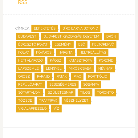
|
RSS
CÍMKÉK:
,
,
BEFEKTETÉS
BÍRÓ BARNA BOTOND
,
,
,
BUDAPEST
BUDAPESTI GAZDASÁGI EGYETEM
DRÓN
,
,
,
,
ÉBRESZTŐ ROVAT
ESEMÉNY
ESŐ
FELTÖREKVŐ
,
,
,
,
FOLYÓ
FŐVÁROS
HARGITA
HELYREÁLLÍTÁS
,
,
,
,
HETI ALAPOZÓ
KÁOSZ
KATASZTRÓFA
KOROND
,
,
,
,
LAPSZEMLE
LENGYEL
MIKÓS CSABA
NÉVNAP
,
,
,
,
,
OROSZ
PARAJD
PATAK
PIAC
PORTFÓLIÓ
,
,
,
REPÜLŐJÁRAT
SEBESÉGMÉRÉS
SÓBÁNYA
,
,
,
,
SÓTARTALOM
SZÜLETÉSNAP
TILOS
TORONTO
,
,
,
TŐZSDE
TRAFFIPAX
VÉSZHELYZET
,
VIG ALAPKEZELŐ
VÍZ