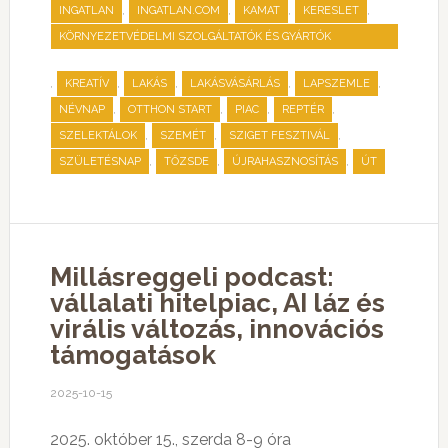
,
,
,
,
INGATLAN
INGATLAN.COM
KAMAT
KERESLET
KÖRNYEZETVÉDELMI SZOLGÁLTATÓK ÉS GYÁRTÓK
SZÖVETSÉGE
,
,
,
,
,
KREATÍV
LAKÁS
LAKÁSVÁSÁRLÁS
LAPSZEMLE
,
,
,
,
NÉVNAP
OTTHON START
PIAC
REPTÉR
,
,
,
SZELEKTÁLOK
SZEMÉT
SZIGET FESZTIVÁL
,
,
,
SZÜLETÉSNAP
TŐZSDE
ÚJRAHASZNOSÍTÁS
ÚT
Millásreggeli podcast:
vállalati hitelpiac, AI láz és
virális változás, innovációs
támogatások
2025-10-15
2025. október 15., szerda 8-9 óra