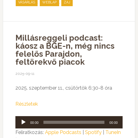
,
,
VÁSÁRLÁS
WEBLAP
ZAJ
Millásreggeli podcast:
káosz a BGE-n, még nincs
felelős Parajdon,
feltörekvő piacok
2025-09-11
2025. szeptember 11., csütörtök 6:30-8 óra
Részletek
Audió
00:00
00:00
lejátszó
Feliratkozás:
Apple Podcasts
|
Spotify
|
TuneIn