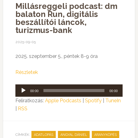
Millásreggeli podcast: dm
balaton Run, digitális
beszállítói láncok,
turizmus-bank
2025-09-05
2025. szeptember 5., péntek 8-9 óra
Részletek
Audió
00:00
00:00
lejátszó
Feliratkozás:
Apple Podcasts
|
Spotify
|
TuneIn
|
RSS
CÍMKÉK:
,
,
,
ADATLOPÁS
ANGYAL DÁNIEL
ARANYKÖPÉS