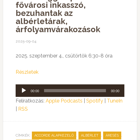
fővárosi inkasszó,
bezuhantak az
albérletárak,
árfolyamvárakozások
2025-09-04
2025. szeptember 4., csütörtök 6:30-8 óra
Részletek
Audió
00:00
00:00
lejátszó
Feliratkozás:
Apple Podcasts
|
Spotify
|
TuneIn
|
RSS
CÍMKÉK:
,
,
,
ACCORDE ALAPKEZELŐ
ALBÉRLET
ÁRESÉS