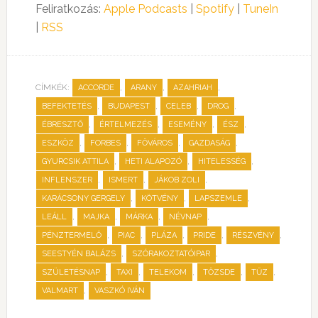
Feliratkozás:
Apple Podcasts
|
Spotify
|
TuneIn
|
RSS
CÍMKÉK:
,
,
,
ACCORDE
ARANY
AZAHRIAH
,
,
,
,
BEFEKTETÉS
BUDAPEST
CELEB
DROG
,
,
,
,
ÉBRESZTŐ
ÉRTELMEZÉS
ESEMÉNY
ÉSZ
,
,
,
,
ESZKÖZ
FORBES
FŐVÁROS
GAZDASÁG
,
,
,
GYURCSIK ATTILA
HETI ALAPOZÓ
HITELESSÉG
,
,
,
INFLENSZER
ISMERT
JÁKOB ZOLI
,
,
,
KARÁCSONY GERGELY
KÖTVÉNY
LAPSZEMLE
,
,
,
,
LEÁLL
MAJKA
MÁRKA
NÉVNAP
,
,
,
,
,
PÉNZTERMELŐ
PIAC
PLÁZA
PRIDE
RÉSZVÉNY
,
,
SEESTYÉN BALÁZS
SZÓRAKOZTATÓIPAR
,
,
,
,
,
SZÜLETÉSNAP
TAXI
TELEKOM
TŐZSDE
TŰZ
,
VALMART
VASZKÓ IVÁN