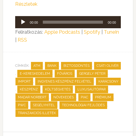
Részletek
Audió
00:00
00:00
lejátszó
Feliratkozás:
Apple Podcasts
|
Spotify
|
TuneIn
|
RSS
CÍMKÉK:
,
,
,
ATM
BANK
BIZTOSDÖNTÉS
CSÁTI OLIVÉR
,
,
,
,
E-KERESKEDELEM
FŐVÁROS
GERGELY PÉTER
,
,
IMPORT
INGYENES KÉSZPÉNZ FELVÉTEL
KARÁCSONY
,
,
,
,
KÉSZPÉNZ
KÖLTSÉGVETÉS
LUXUSAUTÓIPAR
,
,
,
,
MADAR NORBERT
NÖVEKEDÉS
PIAC
PRÉMIUM
,
,
,
PWC
SEGÉLYHITEL
TECHNOLÓGIAI FEJLŐDÉS
TRANZAKCIÓS ILLETÉK