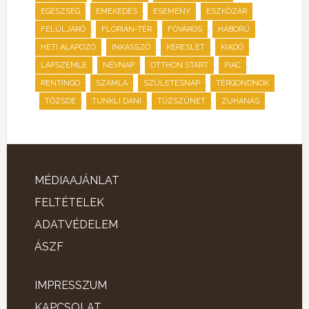
,
,
,
,
EGÉSZSÉG
EMEKEDÉS
ESEMÉNY
ESZKÖZÁR
,
,
,
,
FELÜLJÁRÓ
FLÓRIÁN-TÉR
FŐVÁROS
HÁBORÚ
,
,
,
,
HETI ALAPOZÓ
INKASSZÓ
KERESLET
KIADÓ
,
,
,
,
LAPSZEMLE
NÉVNAP
OTTHON START
PIAC
,
,
,
RENTINGO
SZÁMLA
SZÜLETÉSNAP
TÉRGONDNOK
,
,
,
,
TŐZSDE
TUNKLI DANI
TŰZSZÜNET
ZUHANÁS
MÉDIAAJÁNLAT
FELTÉTELEK
ADATVÉDELEM
ÁSZF
IMPRESSZUM
KAPCSOLAT