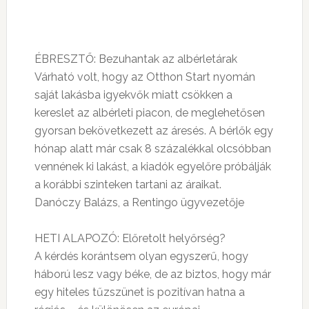
ÉBRESZTŐ: Bezuhantak az albérletárak
Várható volt, hogy az Otthon Start nyomán
saját lakásba igyekvők miatt csökken a
kereslet az albérleti piacon, de meglehetősen
gyorsan bekövetkezett az áresés. A bérlők egy
hónap alatt már csak 8 százalékkal olcsóbban
vennének ki lakást, a kiadók egyelőre próbálják
a korábbi szinteken tartani az áraikat.
Danóczy Balázs, a Rentingo ügyvezetője
HETI ALAPOZÓ: Előretolt helyőrség?
A kérdés korántsem olyan egyszerű, hogy
háború lesz vagy béke, de az biztos, hogy már
egy hiteles tűzszünet is pozitívan hatna a