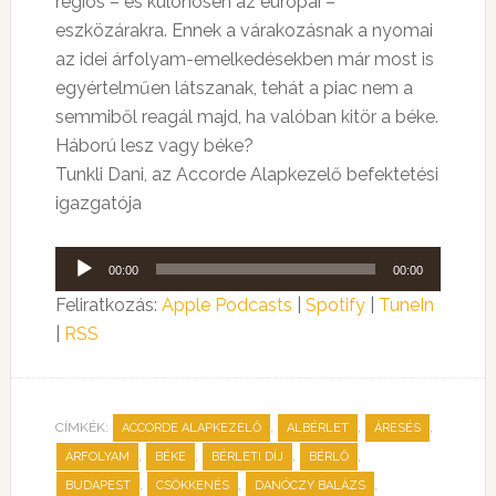
régiós – és különösen az európai –
eszközárakra. Ennek a várakozásnak a nyomai
az idei árfolyam-emelkedésekben már most is
egyértelműen látszanak, tehát a piac nem a
semmiből reagál majd, ha valóban kitör a béke.
Háború lesz vagy béke?
Tunkli Dani, az Accorde Alapkezelő befektetési
igazgatója
Audió
00:00
00:00
lejátszó
Feliratkozás:
Apple Podcasts
|
Spotify
|
TuneIn
|
RSS
CÍMKÉK:
,
,
,
ACCORDE ALAPKEZELŐ
ALBÉRLET
ÁRESÉS
,
,
,
,
ÁRFOLYAM
BÉKE
BÉRLETI DÍJ
BÉRLŐ
,
,
,
BUDAPEST
CSÖKKENÉS
DANÓCZY BALÁZS