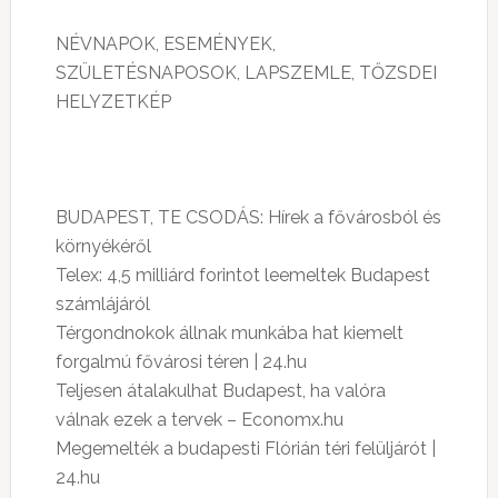
NÉVNAPOK, ESEMÉNYEK,
SZÜLETÉSNAPOSOK, LAPSZEMLE, TŐZSDEI
HELYZETKÉP
BUDAPEST, TE CSODÁS: Hírek a fővárosból és
környékéről
Telex: 4,5 milliárd forintot leemeltek Budapest
számlájáról
Térgondnokok állnak munkába hat kiemelt
forgalmú fővárosi téren | 24.hu
Teljesen átalakulhat Budapest, ha valóra
válnak ezek a tervek – Economx.hu
Megemelték a budapesti Flórián téri felüljárót |
24.hu