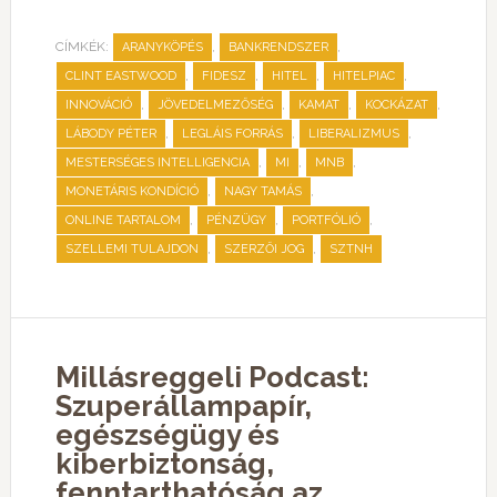
CÍMKÉK:
,
,
ARANYKÖPÉS
BANKRENDSZER
,
,
,
,
CLINT EASTWOOD
FIDESZ
HITEL
HITELPIAC
,
,
,
,
INNOVÁCIÓ
JÖVEDELMEZŐSÉG
KAMAT
KOCKÁZAT
,
,
,
LÁBODY PÉTER
LEGLÁIS FORRÁS
LIBERALIZMUS
,
,
,
MESTERSÉGES INTELLIGENCIA
MI
MNB
,
,
MONETÁRIS KONDÍCIÓ
NAGY TAMÁS
,
,
,
ONLINE TARTALOM
PÉNZÜGY
PORTFÓLIÓ
,
,
SZELLEMI TULAJDON
SZERZŐI JOG
SZTNH
Millásreggeli Podcast:
Szuperállampapír,
egészségügy és
kiberbiztonság,
fenntarthatóság az