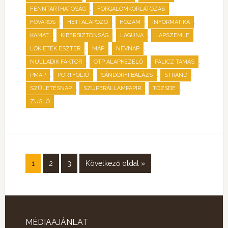
,
,
FENNTARTHATÓSÁG
FORGALOMKORLÁTOZÁS
,
,
,
,
FŐVÁROS
HETI ALAPOZÓ
HOZAM
INFORMATIKA
,
,
,
,
KAMAT
KIBERBIZTONSÁG
LAGÚNA
LAPSZEMLE
,
,
,
LOKIETEK ESZTER
MÁP
NÉVNAP
,
,
,
NULLADIK FAKTOR
OTP ALAPKEZELŐ
PALICZ TAMÁS
,
,
,
,
PMÁP
PORTFÓLIÓ
SÁNDORFI BALÁZS
STRAND
,
,
,
SZÜLETÉSNAP
SZUPERÁLLAMPAPÍR
TŐZSDE
ZUGLÓ
1
2
3
Következő oldal »
MÉDIAAJÁNLAT