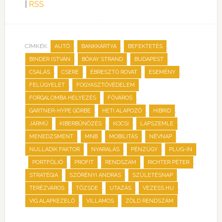
|
RSS
CÍMKÉK:
,
,
,
AUTÓ
BANKKÁRTYA
BEFEKTETÉS
,
,
,
BINDER ISTVÁN
BÓKAY STRAND
BUDAPEST
,
,
,
,
CSALÁS
CSERE
ÉBRESZTŐ ROVAT
ESEMÉNY
,
,
FELÜGYELET
FOGYASZTÓVÉDELEM
,
,
FORGALOMBA HELYEZÉS
FŐVÁROS
,
,
,
GARTNER-HYPE GÖRBE
HETI ALAPOZÓ
HIBRID
,
,
,
,
JÁRMŰ
KIBERBŰNÖZÉS
KOCSI
LAPSZEMLE
,
,
,
,
MENEDZSMENT
MNB
MOBILITÁS
NÉVNAP
,
,
,
NULLADIK FAKTOR
NYARALÁS
PÉNZÜGY
PLUG-IN
,
,
,
,
,
PORTFÓLIÓ
PROFIT
RENDSZÁM
RICHTER PÉTER
,
,
,
STRATÉGIA
SZÖRÉNYI ANDRÁS
SZÜLETÉSNAP
,
,
,
,
TERÉZVÁROS
TŐZSDE
UTAZÁS
VEZESS.HU
,
,
VIG ALAPKEZELŐ
VILLAMOS
ZÖLD RENDSZÁM