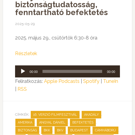
biztonságtudatosság,
fenntartható befektetés
2025-05-29
2025. május 29., csütörtök 6:30-8 óra
Részletek
Audió
00:00
00:00
lejátszó
Feliratkozás:
Apple Podcasts
|
Spotify
|
TuneIn
|
RSS
CÍMKÉK:
,
,
16. VERZIÓ FILMFESZTIVÁL
AKADÁLY
,
,
,
AMERIKA
ANGYAL DÁNIEL
BEFEKTETÉS
,
,
,
,
,
BIZTONSÁG
BKK
BKV
BUDAPEST
CÁMHÁBORÚ