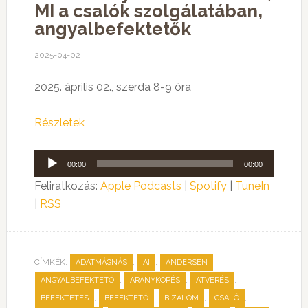
MI a csalók szolgálatában,
angyalbefektetők
2025-04-02
2025. április 02., szerda 8-9 óra
Részletek
Audió
00:00
00:00
lejátszó
Feliratkozás:
Apple Podcasts
|
Spotify
|
TuneIn
|
RSS
CÍMKÉK:
,
,
,
ADATMÁGNÁS
AI
ANDERSEN
,
,
,
ANGYALBEFEKTETŐ
ARANYKÖPÉS
ÁTVERÉS
,
,
,
,
BEFEKTETÉS
BEFEKTETŐ
BIZALOM
CSALÓ