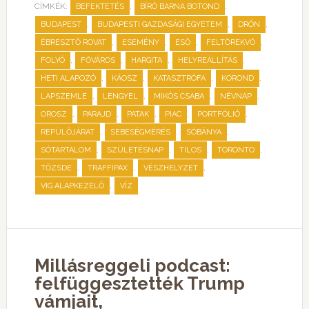
CÍMKÉK:
,
,
BEFEKTETÉS
BÍRÓ BARNA BOTOND
,
,
,
BUDAPEST
BUDAPESTI GAZDASÁGI EGYETEM
DRÓN
,
,
,
,
ÉBRESZTŐ ROVAT
ESEMÉNY
ESŐ
FELTÖREKVŐ
,
,
,
,
FOLYÓ
FŐVÁROS
HARGITA
HELYREÁLLÍTÁS
,
,
,
,
HETI ALAPOZÓ
KÁOSZ
KATASZTRÓFA
KOROND
,
,
,
,
LAPSZEMLE
LENGYEL
MIKÓS CSABA
NÉVNAP
,
,
,
,
,
OROSZ
PARAJD
PATAK
PIAC
PORTFÓLIÓ
,
,
,
REPÜLŐJÁRAT
SEBESÉGMÉRÉS
SÓBÁNYA
,
,
,
,
SÓTARTALOM
SZÜLETÉSNAP
TILOS
TORONTO
,
,
,
TŐZSDE
TRAFFIPAX
VÉSZHELYZET
,
VIG ALAPKEZELŐ
VÍZ
Millásreggeli podcast:
felfüggesztették Trump
vámjait,