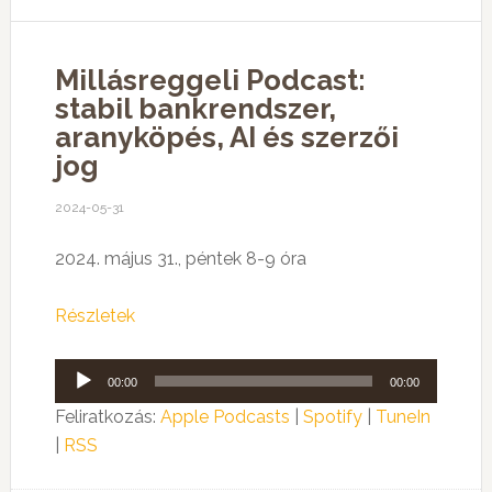
Millásreggeli Podcast:
stabil bankrendszer,
aranyköpés, AI és szerzői
jog
2024-05-31
2024. május 31., péntek 8-9 óra
Részletek
Audió
00:00
00:00
lejátszó
Feliratkozás:
Apple Podcasts
|
Spotify
|
TuneIn
|
RSS