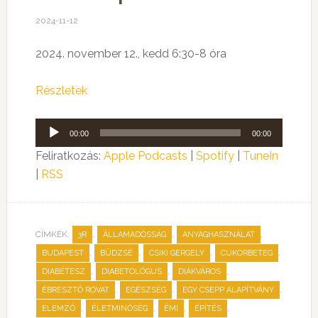
2024-11-12
2024. november 12., kedd 6:30-8 óra
Részletek
Audió
00:00
00:00
lejátszó
Feliratkozás:
Apple Podcasts
|
Spotify
|
TuneIn
|
RSS
CÍMKÉK:
,
,
,
3R
ÁLLAMADÓSSÁG
ANYAGHASZNÁLAT
,
,
,
,
BUDAPEST
BÜDZSÉ
CSIKI GERGELY
CUKORBETEG
,
,
,
DIABÉTESZ
DIABETOLÓGUS
DIÁKVÁROS
,
,
,
ÉBRESZTŐ ROVAT
EGÉSZSÉG
EGY CSEPP ALAPÍTVÁNY
,
,
,
,
ELEMZŐ
ÉLETMINŐSÉG
ÉMI
ÉPÍTÉS