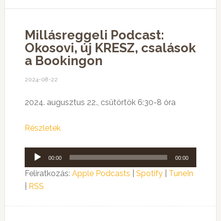
Millásreggeli Podcast:
Okosovi, új KRESZ, csalások
a Bookingon
2024-08-22
2024. augusztus 22., csütörtök 6:30-8 óra
Részletek
Audió
00:00
00:00
lejátszó
Feliratkozás:
Apple Podcasts
|
Spotify
|
TuneIn
|
RSS