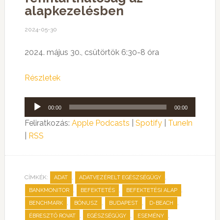
alapkezelésben
2024-05-30
2024. május 30., csütörtök 6:30-8 óra
Részletek
Audió
00:00
00:00
lejátszó
Feliratkozás:
Apple Podcasts
|
Spotify
|
TuneIn
|
RSS
CÍMKÉK:
,
,
ADAT
ADATVEZÉRELT EGÉSZSÉGÜGY
,
,
,
BANKMONITOR
BEFEKTETÉS
BEFEKTETÉSI ALAP
,
,
,
,
BENCHMARK
BÓNUSZ
BUDAPEST
D-BEACH
,
,
,
ÉBRESZTŐ ROVAT
EGÉSZSÉGÜGY
ESEMÉNY