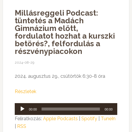
Millásreggeli Podcast:
tüntetés a Madách
Gimnázium előtt,
fordulatot hozhat a kurszki
betörés?, felfordulás a
részvénypiacokon
2024-08-29
2024. augusztus 29., csütörtök 6:30-8 óra
Részletek
Audió
00:00
00:00
lejátszó
Feliratkozás:
Apple Podcasts
|
Spotify
|
TuneIn
|
RSS