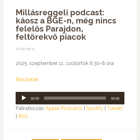
Millásreggeli podcast:
káosz a BGE-n, még nincs
felelős Parajdon,
feltörekvő piacok
2025-09-11
2025. szeptember 11., csütörtök 6:30-8 óra
Részletek
Audió
00:00
00:00
lejátszó
Feliratkozás:
Apple Podcasts
|
Spotify
|
TuneIn
|
RSS