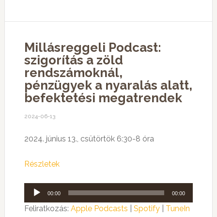
Millásreggeli Podcast:
szigorítás a zöld
rendszámoknál,
pénzügyek a nyaralás alatt,
befektetési megatrendek
2024-06-13
2024. június 13., csütörtök 6:30-8 óra
Részletek
Audió
00:00
00:00
lejátszó
Feliratkozás:
Apple Podcasts
|
Spotify
|
TuneIn