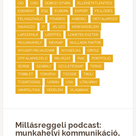
,
,
,
,
CIO
CISO
DOBOZI ISTVÁN
ELLEHETETLENÍTÉSI
,
,
,
,
,
ESEMÉNY
ESG
EURÓPA
EXPORT
FEJLŐDÉS
,
,
,
,
FELHASZNÁLÓ
FŐVÁROS
HÁBORÚ
HETI ALAPOZÓ
,
,
,
,
INKASSZÓ
IT
JELSZÓ
KERESKEDELEM
,
,
,
LAPSZEMLE
LEÉPÍTÉS
LOKIETEK ESZTER
,
,
,
MUUNKAHELY
NÉVNAP
NULLADIK FAKTOR
,
,
,
NYUGATI PÁLYAUDVAR
NYUGDÍJAS
OROSZ
,
,
,
,
OTP ALAPKEZELŐ
PÁLYÁZAT
PIAC
PORTFÓLIÓ
,
,
,
,
SCIRGE
SZABÁLY
SZÜLETÉSNAP
TERND
,
,
,
,
TÖBBLET
TÖRVÉNY
TŐZSDE
TROLI
,
,
,
,
TUDATOSSÁG
UKRÁN
USA
UTALVÁNY
,
,
VÁMPOLITIKA
VÉDELEM
VILÁGBANK
Millásreggeli podcast:
munkahelyi kommunikáció,