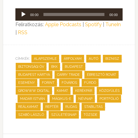
Audió
00:00
00:00
lejátszó
Feliratkozás:
Apple Podcasts
|
Spotify
|
TuneIn
|
RSS
CÍMKÉK:
,
,
,
,
ALAPSZEMLE
ÁRFOLYAM
AUTÓ
BIZNISZ
,
,
,
BIZTONSÁGI ÖV
BKK
BUDAPEST
,
,
,
BUDAPEST KÁRTYA
CARRY TRADE
ÉBRESZTŐ ROVAT
,
,
,
,
ESEMÉNY
FORINT
FŐVÁROS
FÜRDŐ
,
,
,
GROWWW DIGITAL
KAMAT
KERÉKPÁR
KÖZGYŰLÉS
,
,
,
,
,
MADÁR ISTVÁN
MÁGIKUS-E
NÉVNAP
PORTFÓLIÓ
,
,
,
,
REÁLKAMAT
REPTÉR
RUDAS
STABILITÁS
,
,
SZABÓ LÁSZLÓ
SZÜLETÉSNAP
TŐZSDE