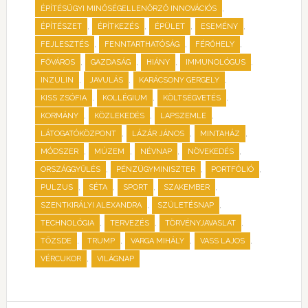
,
ÉPÍTÉSÜGYI MINŐSÉGELLENŐRZŐ INNOVÁCIÓS
,
,
,
,
ÉPÍTÉSZET
ÉPÍTKEZÉS
ÉPÜLET
ESEMÉNY
,
,
,
FEJLESZTÉS
FENNTARTHATÓSÁG
FÉRŐHELY
,
,
,
,
FŐVÁROS
GAZDASÁG
HIÁNY
IMMUNOLÓGUS
,
,
,
INZULIN
JAVULÁS
KARÁCSONY GERGELY
,
,
,
KISS ZSÓFIA
KOLLÉGIUM
KÖLTSÉGVETÉS
,
,
,
KORMÁNY
KÖZLEKEDÉS
LAPSZEMLE
,
,
,
LÁTOGATÓKÖZPONT
LÁZÁR JÁNOS
MINTAHÁZ
,
,
,
,
MÓDSZER
MÚZEM
NÉVNAP
NÖVEKEDÉS
,
,
,
ORSZÁGGYŰLÉS
PÉNZÜGYMINISZTER
PORTFÓLIÓ
,
,
,
,
PULZUS
SÉTA
SPORT
SZAKEMBER
,
,
SZENTKIRÁLYI ALEXANDRA
SZÜLETÉSNAP
,
,
,
TECHNOLÓGIA
TERVEZÉS
TÖRVÉNYJAVASLAT
,
,
,
,
TŐZSDE
TRUMP
VARGA MIHÁLY
VASS LAJOS
,
VÉRCUKOR
VILÁGNAP