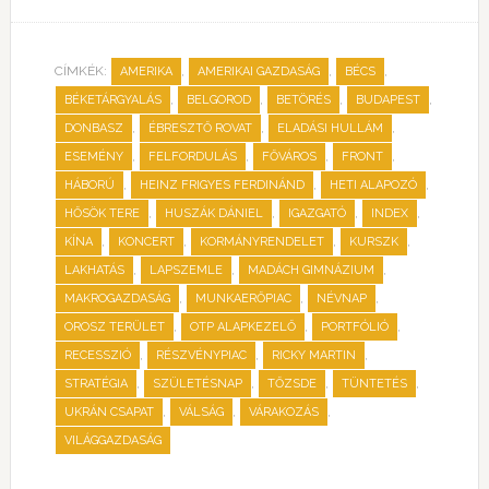
CÍMKÉK:
,
,
,
AMERIKA
AMERIKAI GAZDASÁG
BÉCS
,
,
,
,
BÉKETÁRGYALÁS
BELGOROD
BETÖRÉS
BUDAPEST
,
,
,
DONBASZ
ÉBRESZTŐ ROVAT
ELADÁSI HULLÁM
,
,
,
,
ESEMÉNY
FELFORDULÁS
FŐVÁROS
FRONT
,
,
,
HÁBORÚ
HEINZ FRIGYES FERDINÁND
HETI ALAPOZÓ
,
,
,
,
HŐSÖK TERE
HUSZÁK DÁNIEL
IGAZGATÓ
INDEX
,
,
,
,
KÍNA
KONCERT
KORMÁNYRENDELET
KURSZK
,
,
,
LAKHATÁS
LAPSZEMLE
MADÁCH GIMNÁZIUM
,
,
,
MAKROGAZDASÁG
MUNKAERŐPIAC
NÉVNAP
,
,
,
OROSZ TERÜLET
OTP ALAPKEZELŐ
PORTFÓLIÓ
,
,
,
RECESSZIÓ
RÉSZVÉNYPIAC
RICKY MARTIN
,
,
,
,
STRATÉGIA
SZÜLETÉSNAP
TŐZSDE
TÜNTETÉS
,
,
,
UKRÁN CSAPAT
VÁLSÁG
VÁRAKOZÁS
VILÁGGAZDASÁG