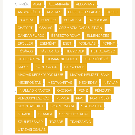
CÍMKÉK:
,
,
,
ADAT
ÁLLAMPAPÍR
ÁLLOMÁNY
,
,
,
ANGYALFÖLD
ÁTVERÉS
BEFEKTETÉSI ALAP
BICIKLI
,
,
,
,
,
BOOKING
BŐVÜLÉS
BUDAPEST
BUKÓSISAK
,
,
,
CHATGPT
CSALÁS
CSIZMAZIA-DARAB ISTVÁN
,
,
,
DANDÁR FÜRDŐ
ÉBRESZTŐ ROVAT
ELLENŐRZÉS
,
,
,
,
,
EROLLER
ESEMÉNY
ESET
FOGLALÁS
FORINT
,
,
,
,
FŐVÁROS
HÁZTARTÁS
HEGYVIDÉK
HETI ALAPOZÓ
,
,
,
HITELKÁRTYA
HUMANOID ROBOT
KIBERBŰNÖZŐ
,
,
,
KRESZ
KÜRTI GÁBOR
LAPSZEMLE
,
,
MAGYAR KERÉKPÁROS KLUB
MAGYAR NEMZETI BANK
,
,
,
MEGERŐSÍTÁS
MEGTAKARÍTÁS
NEGYEDÉV
NÉVNAP
,
,
,
,
,
NULLADIK FAKTOR
OKOSOVI
PÉNZ
PÉNZÜGY
,
,
,
,
PÉNZÜGYI ESZKÖZ
PEPPER
PIAC
PORTFÓLIÓ
,
,
,
SICONTACT KFT
SMART ÓVODA
STATISZTIKA
,
,
,
STRAND
SZÁMLA
SZEMÉLYES ADAT
,
,
,
SZÜLETÉSNAP
TŐZSDE
TRANZAKCIÓ
UTAZÁSI CSALÁS