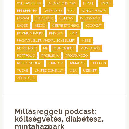
,
,
,
,
CSILLAG PÉTER
D. LÁSZLÓ ISTVÁN
E-MAIL
EMOJI
,
,
,
,
FÉLREÉRTÉS
GENERÁCIÓ
GÉP
GONDOLKODOM
,
,
,
,
HOZAM
HR PERCEK
HUNBAN
INFORMÁCIÓ
,
,
,
,
KÁOSZ
KEZDŐ
KIBERBIZTONSÁG
KOCKÁZAT
,
,
,
KOMMUNIKÁCIÓ
KRINDZS
KRIPI
,
,
MAGYAR ÜZLETI ANGYAL EGYESÜLET
MESE
,
,
,
,
MESSENGER
MI
MUNKAHELY
MUNKATÁRS
,
,
,
PORTFÓLIÓ
PROBLÉMA
PROGRAMOZÓ
,
,
,
,
ROSSZINDULAT
STARTUP
TÁMADÁS
TELEFON
,
,
,
,
TUDÁS
UNITED CONSULT
USA
ÜZENET
ZÖLDFÜLÜ
Millásreggeli podcast:
költségvetés, diabétesz,
mintaházpark