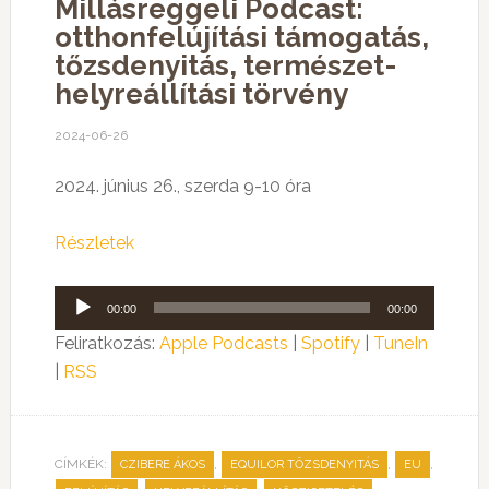
Millásreggeli Podcast:
otthonfelújítási támogatás,
tőzsdenyitás, természet-
helyreállítási törvény
2024-06-26
2024. június 26., szerda 9-10 óra
Részletek
Audió
00:00
00:00
lejátszó
Feliratkozás:
Apple Podcasts
|
Spotify
|
TuneIn
|
RSS
CÍMKÉK:
,
,
,
CZIBERE ÁKOS
EQUILOR TŐZSDENYITÁS
EU