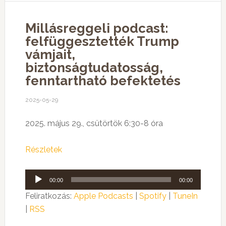
Millásreggeli podcast:
felfüggesztették Trump
vámjait,
biztonságtudatosság,
fenntartható befektetés
2025-05-29
2025. május 29., csütörtök 6:30-8 óra
Részletek
Audió
00:00
00:00
lejátszó
Feliratkozás:
Apple Podcasts
|
Spotify
|
TuneIn
|
RSS