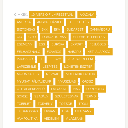
CÍMKÉK:
,
,
16. VERZIÓ FILMFESZTIVÁL
AKADÁLY
,
,
,
AMERIKA
ANGYAL DÁNIEL
BEFEKTETÉS
,
,
,
,
,
BIZTONSÁG
BKK
BKV
BUDAPEST
CÁMHÁBORÚ
,
,
,
,
CIO
CISO
DOBOZI ISTVÁN
ELLEHETETLENÍTÉSI
,
,
,
,
,
ESEMÉNY
ESG
EURÓPA
EXPORT
FEJLŐDÉS
,
,
,
,
FELHASZNÁLÓ
FŐVÁROS
HÁBORÚ
HETI ALAPOZÓ
,
,
,
,
INKASSZÓ
IT
JELSZÓ
KERESKEDELEM
,
,
,
LAPSZEMLE
LEÉPÍTÉS
LOKIETEK ESZTER
,
,
,
MUUNKAHELY
NÉVNAP
NULLADIK FAKTOR
,
,
,
NYUGATI PÁLYAUDVAR
NYUGDÍJAS
OROSZ
,
,
,
,
OTP ALAPKEZELŐ
PÁLYÁZAT
PIAC
PORTFÓLIÓ
,
,
,
,
SCIRGE
SZABÁLY
SZÜLETÉSNAP
TERND
,
,
,
,
TÖBBLET
TÖRVÉNY
TŐZSDE
TROLI
,
,
,
,
TUDATOSSÁG
UKRÁN
USA
UTALVÁNY
,
,
VÁMPOLITIKA
VÉDELEM
VILÁGBANK