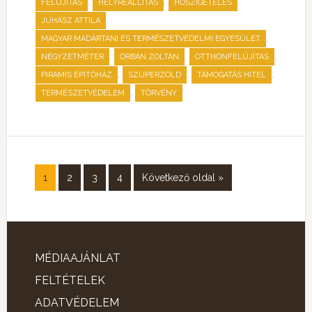
,
,
,
FELÚJÍTÁS
HELYREÁLLÍTÁS
HŐSZIGETELÉS
,
JUHÁSZ ATTILA
,
MAGYAR MADÁRTANI ÉS TERMÉSZETVÉDELMI EGYESÜLET
,
,
,
NÉGYZETMÉTER
ORBÁN ZOLTÁN
OTTHONFELÚJÍTÁS
,
,
,
PIRAMIS ÉPÍTŐHÁZ
SZUPERZÖLD
TÁMOGATÁS HITEL
,
TERMÉSZETVÉDELEM
TÖRVÉNY
1
2
3
4
Következő oldal »
MÉDIAAJÁNLAT
FELTÉTELEK
ADATVÉDELEM