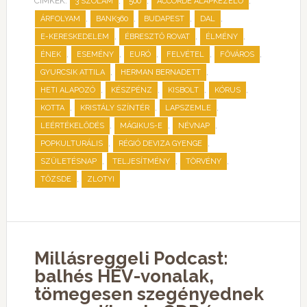
CÍMKÉK:
,
,
,
3 SZÓLAM
500
ACCORDE ALAPKEZELŐ
,
,
,
,
ÁRFOLYAM
BANK360
BUDAPEST
DAL
,
,
,
E-KERESKEDELEM
ÉBRESZTŐ ROVAT
ÉLMÉNY
,
,
,
,
,
ÉNEK
ESEMÉNY
EURÓ
FELVÉTEL
FŐVÁROS
,
,
GYURCSIK ATTILA
HERMAN BERNADETT
,
,
,
,
HETI ALAPOZÓ
KÉSZPÉNZ
KISBOLT
KÓRUS
,
,
,
KOTTA
KRISTÁLY SZÍNTÉR
LAPSZEMLE
,
,
,
LEÉRTÉKELŐDÉS
MÁGIKUS-E
NÉVNAP
,
,
POPKULTURÁLIS
RÉGIÓ DEVIZA GYENGE
,
,
,
SZÜLETÉSNAP
TELJESÍTMÉNY
TÖRVÉNY
,
TŐZSDE
ZLOTYI
Millásreggeli Podcast:
balhés HÉV-vonalak,
tömegesen szegényednek