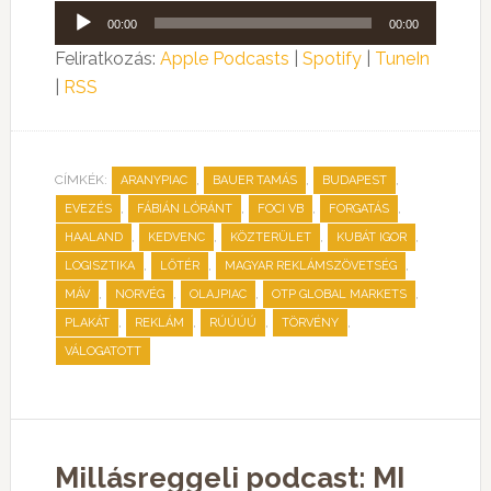
Audió
00:00
00:00
lejátszó
Feliratkozás:
Apple Podcasts
|
Spotify
|
TuneIn
|
RSS
CÍMKÉK:
,
,
,
ARANYPIAC
BAUER TAMÁS
BUDAPEST
,
,
,
,
EVEZÉS
FÁBIÁN LÓRÁNT
FOCI VB
FORGATÁS
,
,
,
,
HAALAND
KEDVENC
KÖZTERÜLET
KUBÁT IGOR
,
,
,
LOGISZTIKA
LŐTÉR
MAGYAR REKLÁMSZÖVETSÉG
,
,
,
,
MÁV
NORVÉG
OLAJPIAC
OTP GLOBAL MARKETS
,
,
,
,
PLAKÁT
REKLÁM
RÚÚÚÚ
TÖRVÉNY
VÁLOGATOTT
Millásreggeli podcast: MI