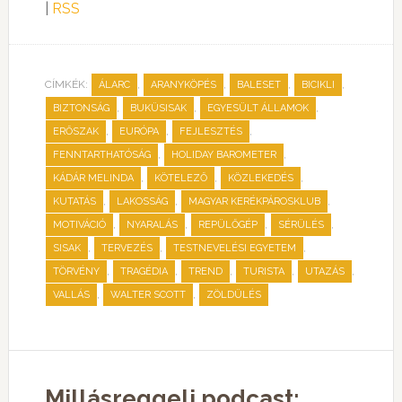
|
RSS
CÍMKÉK:
,
,
,
,
ÁLARC
ARANYKÖPÉS
BALESET
BICIKLI
,
,
,
BIZTONSÁG
BUKÜSISAK
EGYESÜLT ÁLLAMOK
,
,
,
ERŐSZAK
EURÓPA
FEJLESZTÉS
,
,
FENNTARTHATÓSÁG
HOLIDAY BAROMETER
,
,
,
KÁDÁR MELINDA
KÖTELEZŐ
KÖZLEKEDÉS
,
,
,
KUTATÁS
LAKOSSÁG
MAGYAR KERÉKPÁROSKLUB
,
,
,
,
MOTIVÁCIÓ
NYARALÁS
REPÜLŐGÉP
SÉRÜLÉS
,
,
,
SISAK
TERVEZÉS
TESTNEVELÉSI EGYETEM
,
,
,
,
,
TÖRVÉNY
TRAGÉDIA
TREND
TURISTA
UTAZÁS
,
,
VALLÁS
WALTER SCOTT
ZÖLDÜLÉS
Millásreggeli podcast: