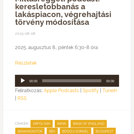
keresletobbanás a
lakáspiacon, végrehajtási
törvény módosítása
2025-08-08
2025. augusztus 8., péntek 6:30-8 óra
Részletek
Audió
00:00
00:00
lejátszó
Feliratkozás:
Apple Podcasts
|
Spotify
|
TuneIn
|
RSS
CÍMKÉK:
,
,
,
ÁRFOLYAM
BANK
BANK OF ENGLAND
,
,
,
,
BANKMONITOR
BÉK
BÓDIZS KORNÉL
BUDAPEST