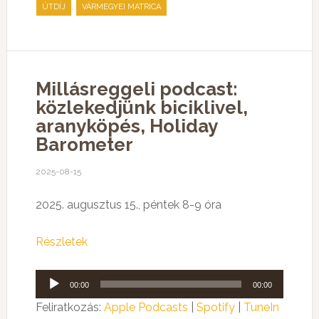
,
ÚTDÍJ
VÁRMEGYEI MATRICA
Millásreggeli podcast:
közlekedjünk biciklivel,
aranyköpés, Holiday
Barometer
2025-08-15
2025. augusztus 15., péntek 8-9 óra
Részletek
Audió
00:00
00:00
lejátszó
Feliratkozás:
Apple Podcasts
|
Spotify
|
TuneIn