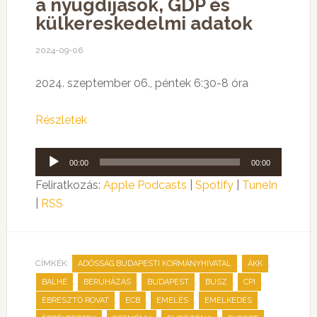
a nyugdíjasok, GDP és
külkereskedelmi adatok
2024-09-06
2024. szeptember 06., péntek 6:30-8 óra
Részletek
Audió
00:00
00:00
lejátszó
Feliratkozás:
Apple Podcasts
|
Spotify
|
TuneIn
|
RSS
CÍMKÉK:
,
,
ADÓSSÁG BUDAPESTI KORMÁNYHIVATAL
ÁKK
,
,
,
,
,
BALHÉ
BERUHÁZÁS
BUDAPEST
BUSZ
CPI
,
,
,
,
ÉBRESZTŐ ROVAT
ECB
EMELÉS
EMELKEDÉS