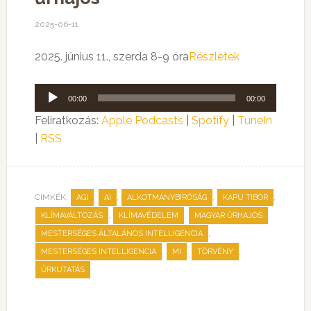
2025-06-11
2025. június 11., szerda 8-9 óra
Részletek
Audió
00:00
00:00
lejátszó
Feliratkozás:
Apple Podcasts
|
Spotify
|
TuneIn
|
RSS
CÍMKÉK:
,
,
,
,
AGI
AI
ALKOTMÁNYBÍRÓSÁG
KAPU TIBOR
,
,
,
KLÍMAVÁLTOZÁS
KLÍMAVÉDELEM
MAGYAR ŰRHAJÓS
,
MESTERSÉGES ÁLTALÁNOS INTELLIGENCIA
,
,
,
MESTERSÉGES INTELLIGENCIA
MI
TÖRVÉNY
ŰRKUTATÁS