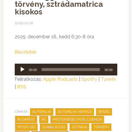
törvény, sztrádamatrica
kisokos
2025-12-16
2025. december 16., kedd 6:30-8 óra
Részletek
Audió
00:00
00:00
lejátszó
Feliratkozás:
Apple Podcasts
|
Spotify
|
TuneIn
|
RSS
CÍMKÉK:
,
,
,
AUTÓPÁLYA
AUTÓPÁLYA-MATRICA
BÍRSÁG
,
,
,
BUDAPEST
M1
MESTERSÉGES INTELLIGENCIA
,
,
,
,
PETŐFI HÍD
SZABÁLYOZÁS
SZTRÁDA
TÖRVÉNY