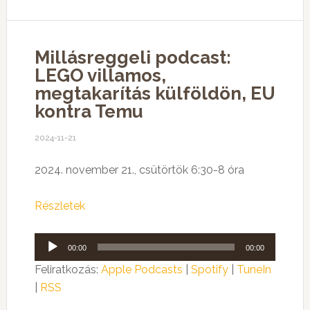
Millásreggeli podcast:
LEGO villamos,
megtakarítás külföldön, EU
kontra Temu
2024-11-21
2024. november 21., csütörtök 6:30-8 óra
Részletek
Audió
00:00
00:00
lejátszó
Feliratkozás:
Apple Podcasts
|
Spotify
|
TuneIn
|
RSS