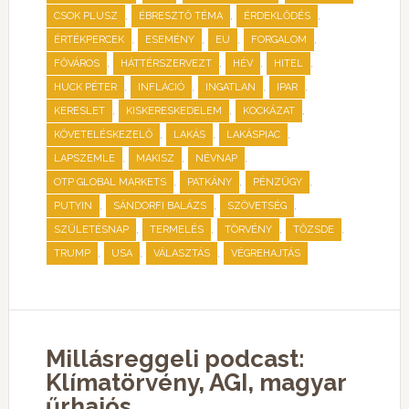
,
,
,
CSOK PLUSZ
ÉBRESZTŐ TÉMA
ÉRDEKLŐDÉS
,
,
,
,
ÉRTÉKPERCEK
ESEMÉNY
EU
FORGALOM
,
,
,
,
FŐVÁROS
HÁTTÉRSZERVEZT
HÉV
HITEL
,
,
,
,
HUCK PÉTER
INFLÁCIÓ
INGATLAN
IPAR
,
,
,
KERESLET
KISKERESKEDELEM
KOCKÁZAT
,
,
,
KÖVETELÉSKEZELŐ
LAKÁS
LAKÁSPIAC
,
,
,
LAPSZEMLE
MAKISZ
NÉVNAP
,
,
,
OTP GLOBAL MARKETS
PATKÁNY
PÉNZÜGY
,
,
,
PUTYIN
SÁNDORFI BALÁZS
SZÖVETSÉG
,
,
,
,
SZÜLETÉSNAP
TERMELÉS
TÖRVÉNY
TŐZSDE
,
,
,
TRUMP
USA
VÁLASZTÁS
VÉGREHAJTÁS
Millásreggeli podcast:
Klímatörvény, AGI, magyar
űrhajós