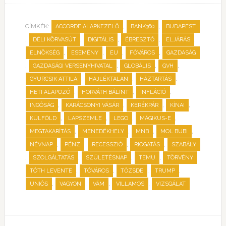
CÍMKÉK:
,
,
ACCORDE ALAPKEZELŐ
BANK360
BUDAPEST
,
,
,
,
,
DÉLI KÖRVASÚT
DIGITÁLIS
ÉBRESZTŐ
ELJÁRÁS
,
,
,
,
ELNÖKSÉG
ESEMÉNY
EU
FŐVÁROS
GAZDASÁG
,
,
,
,
GAZDASÁGI VERSENYHIVATAL
GLOBÁLIS
GVH
,
,
,
GYURCSIK ATTILA
HAJLÉKTALAN
HÁZTARTÁS
,
,
,
HETI ALAPOZÓ
HORVÁTH BÁLINT
INFLÁCIÓ
,
,
,
,
INGÓSÁG
KARÁCSONYI VÁSÁR
KERÉKPÁR
KÍNAI
,
,
,
,
KÜLFÖLD
LAPSZEMLE
LEGO
MÁGIKUS-E
,
,
,
,
MEGTAKARÍTÁS
MENEDÉKHELY
MNB
MOL BUBI
,
,
,
,
NÉVNAP
PÉNZ
RECESSZIÓ
RIOGATÁS
SZABÁLY
,
,
,
,
,
SZOLGÁLTATÁS
SZÜLETÉSNAP
TEMU
TÖRVÉNY
,
,
,
,
TÓTH LEVENTE
TÓVÁROS
TŐZSDE
TRUMP
,
,
,
,
UNIÓS
VAGYON
VÁM
VILLAMOS
VIZSGÁLAT