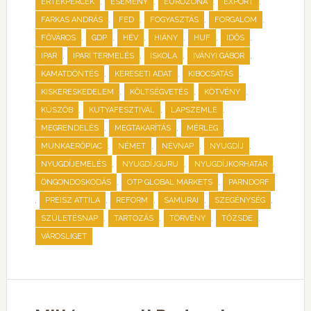
,
,
,
,
ÉRTÉKPERCEK
ESEMÉNY
EURÓZÓNA
EXPORT
,
,
,
,
FARKAS ANDRÁS
FED
FOGYASZTÁS
FORGALOM
,
,
,
,
,
,
FŐVÁROS
GDP
HÉV
HIÁNY
HUF
IDŐS
,
,
,
,
IPAR
IPARI TERMELÉS
ISKOLA
IVÁNYI GÁBOR
,
,
,
KAMATDÖNTÉS
KERESETI ADAT
KIBOCSÁTÁS
,
,
,
KISKERESKEDELEM
KÖLTSÉGVETÉS
KÖTVÉNY
,
,
,
KÜSZÖB
KUTYAFESZTIVÁL
LAPSZEMLE
,
,
,
MEGRENDELÉS
MEGTAKARÍTÁS
MÉRLEG
,
,
,
,
MUNKAERŐPIAC
NÉMET
NÉVNAP
NYUGDÍJ
,
,
,
NYUGDÍJEMELÉS
NYUGDÍJGURU
NYUGDÍJKORHATÁR
,
,
ÖNGONDOSKODÁS
OTP GLOBAL MARKETS
PARNDORF
,
,
,
,
,
PREISZ ATTILA
REFORM
SAMURAI
SZEGÉNYSÉG
,
,
,
,
SZÜLETÉSNAP
TARTOZÁS
TÖRVÉNY
TŐZSDE
VÁROSLIGET