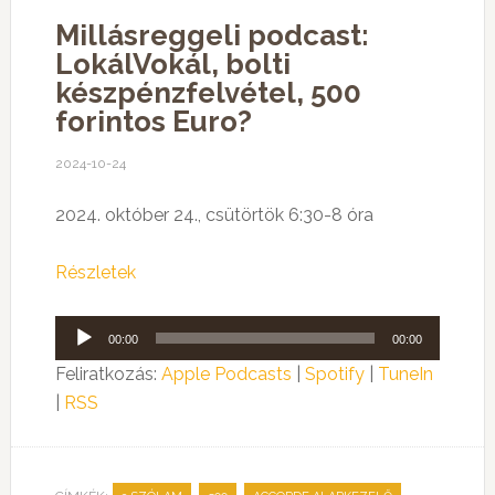
Millásreggeli podcast:
LokálVokál, bolti
készpénzfelvétel, 500
forintos Euro?
2024-10-24
2024. október 24., csütörtök 6:30-8 óra
Részletek
Audió
00:00
00:00
lejátszó
Feliratkozás:
Apple Podcasts
|
Spotify
|
TuneIn
|
RSS