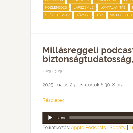
,
,
,
KÖZLEKEDÉS
LAPSZEMLE
LOMTALANÍTÁS
,
,
,
SZÜLETÉSNAP
TŐZSDE
TŰZ
VIG BEFEKTE
Millásreggeli podcas
biztonságtudatosság,
2025-05-29
2025. május 29., csütörtök 6:30-8 óra
Részletek
Audió
00:00
lejátszó
Feliratkozás:
Apple Podcasts
|
Spotify
|
T