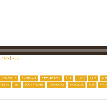
uneIn
|
RSS
,
,
,
,
,
,
CITADELLA
ENERGIAÁR
ÉRTÉKPERCEK
EUR
HIÁNY
HUF
INF
,
,
,
,
,
,
ARKETS
S&P
SOÓS FRIGYES
TÁMOGATÁS
TANKOLÁS
USA
VIRO