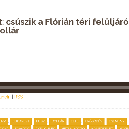
 csúszik a Flórián téri felüljáróf
ollár
uneIn
|
RSS
,
,
,
,
,
,
,
BKV
BUDAPEST
BUSZ
DOLLÁR
ELTE
ERŐSÖDÉS
ESEMÉNY
,
,
,
,
,
ÓSÁG
FŐVÁROS
GYENGÜLÉS
HETI ALAPOZÓ
HŐMÉRSÉLET
HŐSÉ