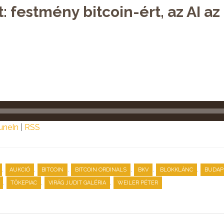
: festmény bitcoin-ért, az AI az
uneIn
|
RSS
,
,
,
,
,
,
AUKCIÓ
BITCOIN
BITCOIN ORDINALS
BKV
BLOKKLÁNC
BUDAP
,
,
,
TŐKEPIAC
VIRÁG JUDIT GALÉRIA
WEILER PÉTER