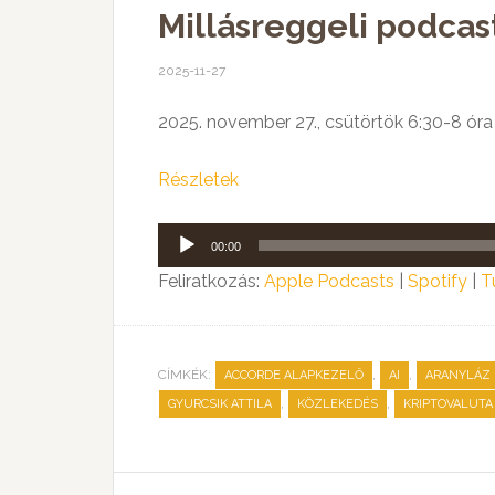
Millásreggeli podcast
2025-11-27
2025. november 27., csütörtök 6:30-8 óra
Részletek
Audió
00:00
lejátszó
Feliratkozás:
Apple Podcasts
|
Spotify
|
T
CÍMKÉK:
,
,
ACCORDE ALAPKEZELŐ
AI
ARANYLÁZ
,
,
GYURCSIK ATTILA
KÖZLEKEDÉS
KRIPTOVALUTA