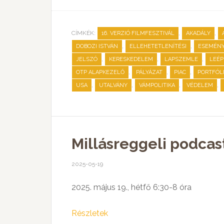
CÍMKÉK:
,
,
16. VERZIÓ FILMFESZTIVÁL
AKADÁLY
,
,
DOBOZI ISTVÁN
ELLEHETETLENÍTÉSI
ESEMÉN
,
,
,
JELSZÓ
KERESKEDELEM
LAPSZEMLE
LEÉP
,
,
,
OTP ALAPKEZELŐ
PÁLYÁZAT
PIAC
PORTFÓL
,
,
,
,
USA
UTALVÁNY
VÁMPOLITIKA
VÉDELEM
Millásreggeli podcas
2025-05-19
2025. május 19., hétfő 6:30-8 óra
Részletek