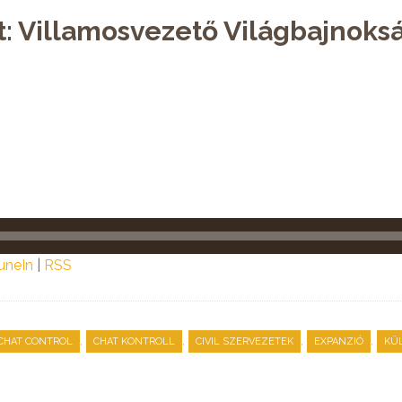
t: Villamosvezető Világbajnoksá
uneIn
|
RSS
,
,
,
,
CHAT CONTROL
CHAT KONTROLL
CIVIL SZERVEZETEK
EXPANZIÓ
KÜ