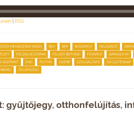
uneIn
|
RSS
,
,
,
,
,
RZÉSI MENEDZSER INDEX
BKV
BMI
BUDAPEST
DELEGÁCIÓ
DRÓN
,
,
,
,
,
VEZET
FELDOLGOZÓIPAR
FELEDY BOTOND
FŐVÁROS
GIMNÁZIUM
,
,
,
,
,
I KÖZPONT
PIAC
PUTYIN
SZERB
SZOLGÁLTATÓ
SZÜLETÉSNAP
,
ÁBORÚ
ZELENSZKIJ
: gyűjtőjegy, otthonfelújítás, in