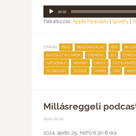
Audió
00:00
lejátszó
Feliratkozás:
Apple Podcasts
|
Spotify
|
T
CÍMKÉK:
,
,
,
BÉKE
BÉKETÁRGYALÁS
BÉR
BESZE
,
,
,
EGYESÜLT ÁLLAMOK
ESEMÉNY
EU
EURÓÖ
,
,
,
LAPSZEMLE
NÉVNAP
OROSZ
OTP ELEMZÉS
,
,
,
,
TILTAKOZÁS
TŐZSDE
UKRÁN
USA
VÁMH
Millásreggeli podcast
2024-04-29
2024. április 29., hétfő 6.30-8 óra