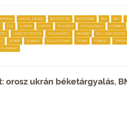
,
,
,
,
,
,
AMERIKA
ANGYAL DÁNIEL
BEFEKTETÉS
BIZTONSÁG
BKK
BKV
,
,
,
,
,
,
Y
ESG
EURÓPA
EXPORT
FEJLŐDÉS
FELHASZNÁLÓ
FŐVÁROS
,
,
,
,
ÍTÉS
LOKIETEK ESZTER
MUUNKAHELY
NÉVNAP
NULLADIK FAKTOR
,
,
,
,
,
,
IÓ
SCIRGE
SZABÁLY
SZÜLETÉSNAP
TERND
TÖBBLET
TÖRVÉ
VILÁGBANK
t: orosz ukrán béketárgyalás, 