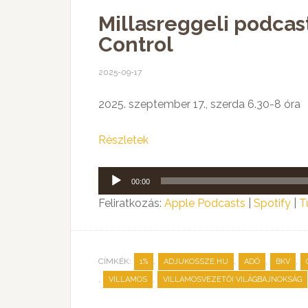
Millasreggeli podcas
Control
2025-09-17
2025. szeptember 17., szerda 6.30-8 óra
Részletek
Audió
00:00
lejátszó
Feliratkozás:
Apple Podcasts
|
Spotify
|
T
CÍMKÉK:
,
,
,
,
1%
ADJUKOSSZE.HU
ADÓ
BKV
,
,
VILLAMOS
VILLAMOSVEZETŐI VILÁGBAJNOKSÁG