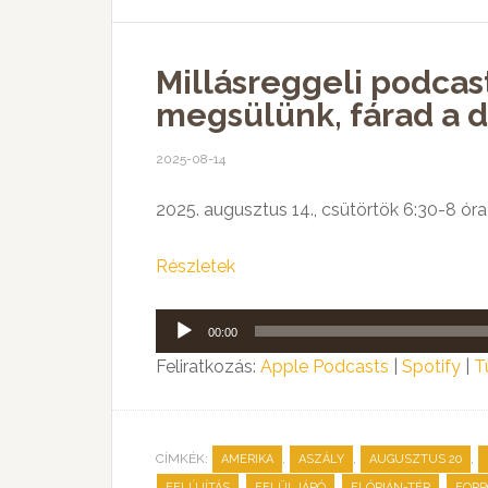
Millásreggeli podcast:
megsülünk, fárad a d
2025-08-14
2025. augusztus 14., csütörtök 6:30-8 óra
Részletek
Audió
00:00
lejátszó
Feliratkozás:
Apple Podcasts
|
Spotify
|
T
CÍMKÉK:
,
,
,
AMERIKA
ASZÁLY
AUGUSZTUS 20
,
,
,
FELÚJÍTÁS
FELÜLJÁRÓ
FLÓRIÁN-TÉR
FORR