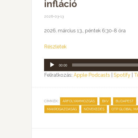
infláció
2026-03-13
2026. március 13., péntek 6:30-8 óra
Részletek
Audió
00:00
lejátszó
Feliratkozás:
Apple Podcasts
|
Spotify
|
T
CÍMKÉK:
,
,
,
ÁRFOLYAMMOZGÁS
BKV
BUDAPEST
,
,
MAKROGAZDASÁG
NÖVEKEDÉS
OTP GLOBAL M