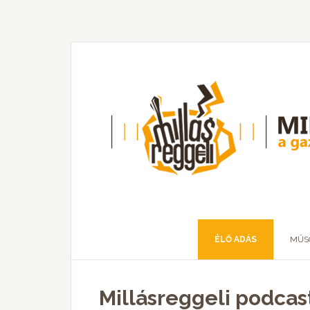
ÉLŐ ADÁS
MŰS
Millásreggeli podcas