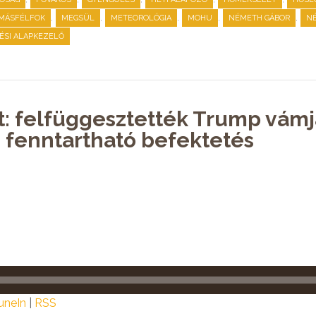
,
,
,
,
,
MÁSFÉLFOK
MEGSÜL
METEOROLÓGIA
MOHU
NÉMETH GÁBOR
N
TÉSI ALAPKEZELŐ
t: felfüggesztették Trump vámja
 fenntartható befektetés
uneIn
|
RSS