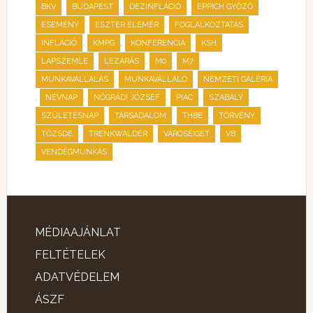
,
,
,
,
BKV
BUDAPEST
DEZINFLÁCIÓ
EPPICH GYŐZŐ
,
,
,
ESEMÉNY
ESZTER ELEMÉR
FOGLALKOZTATÁS
,
,
,
,
INFLÁCIÓ
KMPG
KONFERENCIA
KSH
,
,
,
,
LAPSZEMLE
LEZÁRÁS
M0
M7
,
,
MUNKAVÁLLALÁS
MUNKAVÁLLALÓ
NEMZETI GALÉRIA
,
,
,
,
,
NÉVNAP
NÓGRÁDI JÓZSEF
PIAC
SZABÁLY
,
,
,
,
SZÜLETÉSNAP
TÁRSADALOM
THBE
TÖRVÉNY
,
,
,
,
TŐZSDE
TRENKWALDER
VÁROSÉIGET
VB
VENDÉGMUNKÁS
MÉDIAAJÁNLAT
FELTÉTELEK
ADATVÉDELEM
ÁSZF