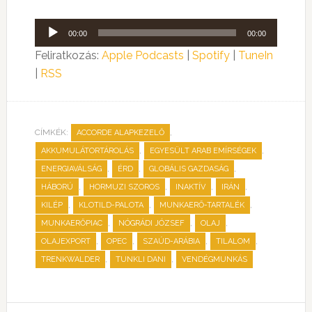
Audió
00:00
00:00
lejátszó
Feliratkozás:
Apple Podcasts
|
Spotify
|
TuneIn
|
RSS
CÍMKÉK:
,
ACCORDE ALAPKEZELŐ
,
,
AKKUMULÁTORTÁROLÁS
EGYESÜLT ARAB EMÍRSÉGEK
,
,
,
ENERGIAVÁLSÁG
ÉRD
GLOBÁLIS GAZDASÁG
,
,
,
,
HÁBORÚ
HORMUZI SZOROS
INAKTÍV
IRÁN
,
,
,
KILÉP
KLOTILD-PALOTA
MUNKAERŐ-TARTALÉK
,
,
,
MUNKAERŐPIAC
NÓGRÁDI JÓZSEF
OLAJ
,
,
,
,
OLAJEXPORT
OPEC
SZAÚD-ARÁBIA
TILALOM
,
,
TRENKWALDER
TUNKLI DANI
VENDÉGMUNKÁS