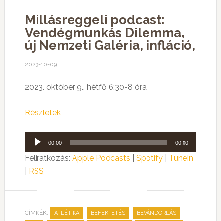
Millásreggeli podcast:
Vendégmunkás Dilemma,
új Nemzeti Galéria, infláció,
2023-10-09
2023. október 9., hétfő 6:30-8 óra
Részletek
Audió
00:00
00:00
lejátszó
Feliratkozás:
Apple Podcasts
|
Spotify
|
TuneIn
|
RSS
CÍMKÉK:
,
,
,
ATLÉTIKA
BEFEKTETÉS
BEVÁNDORLÁS