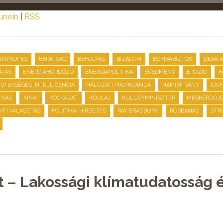
uneIn
|
RSS
,
,
,
,
,
ANYKÖPÉS
BARÁTSÁG
BEFOLYÁS
BIZALOM
BOMBABIZTOS
DEÁK 
,
,
,
,
,
ÁTÁS
ENERGIAHORDOZÓ
ENERGIAPOLITIKA
EREDMÉNY
ERÓZIÓ
F
,
,
,
STERSÉGES INTELLIGENCIA
HÁLÓZATI PROPAGANDA
HAMISÍTVÁNY
IDO
,
,
,
,
,
HÍVÁS
KÍNAI
KOCKÁZAT
KŐOLAJ
KÜLÜGYMINISZTER
MEGKÉRDŐJ
,
,
,
,
TI VÁLASZTÁS
POLITIKAI HIRDETÉS
RAY BRADBURY
ROBBANÁS
STR
t – Lakossági klímatudatosság 