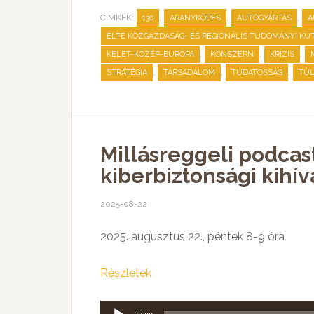
CÍMKÉK:
,
,
,
130
ARANYKÖPÉS
AUTÓGYÁRTÁS
A
ELTE KÖZGAZDASÁG- ÉS REGIONÁLIS TUDOMÁNYI K
,
,
,
KELET-KÖZÉP-EURÓPA
KONSZERN
KRÍZIS
,
,
,
STRATÉGIA
TÁRSADALOM
TUDATOSSÁG
TÚ
Millásreggeli podcas
kiberbiztonsági kihív
2025-08-22
2025. augusztus 22., péntek 8-9 óra
Részletek
Audió