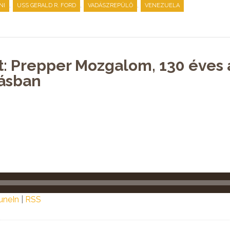
,
,
,
NI
USS GERALD R. FORD
VADÁSZREPÜLŐ
VENEZUELA
t: Prepper Mozgalom, 130 éves 
tásban
uneIn
|
RSS