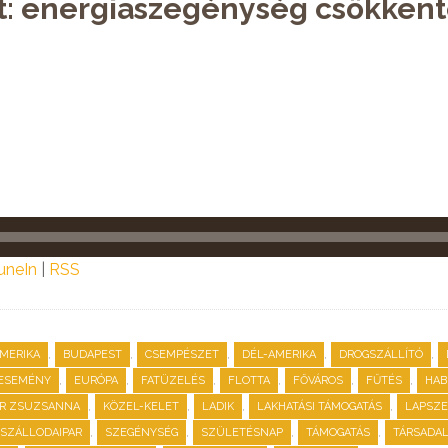
st: energiaszegénység csökkent
uneIn
|
RSS
,
,
,
,
,
MERIKA
BUDAPEST
CSEMPÉSZET
DÉL-AMERIKA
DROGSZÁLLÍTÓ
,
,
,
,
,
,
ESEMÉNY
EURÓPA
FATÜZELÉS
FLOTTA
FŐVÁROS
FŰTÉS
HAB
,
,
,
,
ÁR ZSUZSANNA
KÖZEL-KELET
LADIK
LAKHATÁSI TÁMOGATÁS
LAPSZ
,
,
,
,
SZÁLLODAIPAR
SZEGÉNYSÉG
SZÜLETÉSNAP
TÁMOGATÁS
TÁRSADA