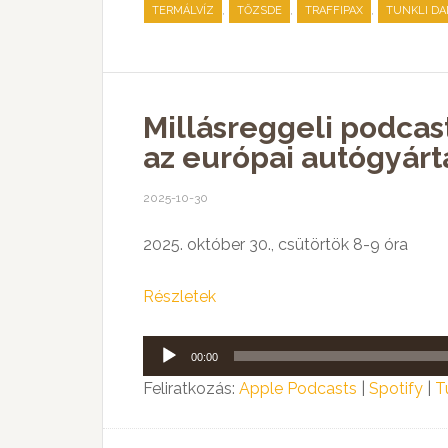
,
,
,
TERMÁLVÍZ
TŐZSDE
TRAFFIPAX
TUNKLI DA
Millásreggeli podcas
az európai autógyár
2025-10-30
2025. október 30., csütörtök 8-9 óra
Részletek
Audió
00:00
lejátszó
Feliratkozás:
Apple Podcasts
|
Spotify
|
T