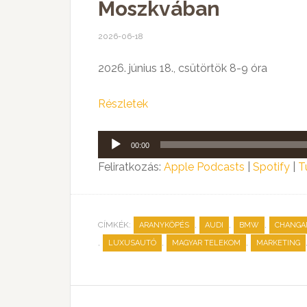
Moszkvában
2026-06-18
2026. június 18., csütörtök 8-9 óra
Részletek
Audió
00:00
lejátszó
Feliratkozás:
Apple Podcasts
|
Spotify
|
T
CÍMKÉK:
,
,
,
ARANYKÖPÉS
AUDI
BMW
CHANGA
,
,
,
LUXUSAUTÓ
MAGYAR TELEKOM
MARKETING