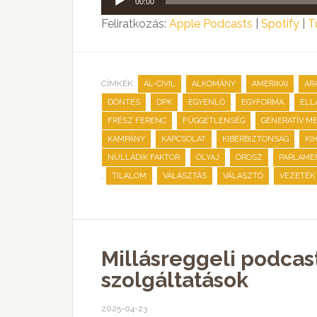
00:00
lejátszó
Feliratkozás:
Apple Podcasts
|
Spotify
|
T
CÍMKÉK:
,
,
,
ÁL-CIVIL
ALKOMÁNY
AMERIKAI
AR
,
,
,
,
DÖNTÉS
DPK
EGYENLŐ
EGYFORMA
ELL
,
,
FRÉSZ FERENC
FÜGGETLENSÉG
GENERATÍV ME
,
,
,
KAMPÁNY
KAPCSOLAT
KIBERBIZTONSÁG
KI
,
,
,
NULLADIK FAKTOR
OLYAJ
OROSZ
PARLAMEN
,
,
,
,
TILALOM
VÁLASZTÁS
VÁLASZTÓ
VEZETÉK
Millásreggeli podcas
szolgáltatások
2025-04-23