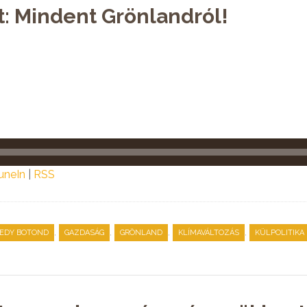
t: Mindent Grönlandról!
uneIn
|
RSS
,
,
,
,
LEDY BOTOND
GAZDASÁG
GRÖNLAND
KLÍMAVÁLTOZÁS
KÜLPOLITIKA