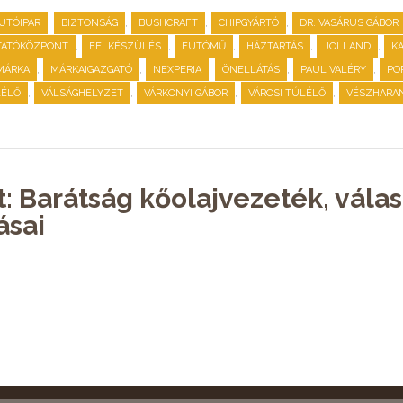
,
,
,
,
UTÓIPAR
BIZTONSÁG
BUSHCRAFT
CHIPGYÁRTÓ
DR. VASÁRUS GÁBOR
,
,
,
,
,
UTATÓKÖZPONT
FELKÉSZÜLÉS
FUTÓMŰ
HÁZTARTÁS
JOLLAND
K
,
,
,
,
,
MÁRKA
MÁRKAIGAZGATÓ
NEXPERIA
ÖNELLÁTÁS
PAUL VALÉRY
PO
,
,
,
,
LÉLŐ
VÁLSÁGHELYZET
VÁRKONYI GÁBOR
VÁROSI TÚLÉLŐ
VÉSZHARA
t: Barátság kőolajvezeték, vála
ásai