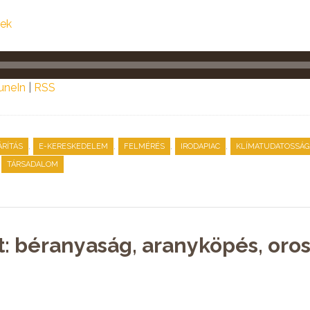
tek
uneIn
|
RSS
,
,
,
,
RÍTÁS
E-KERESKEDELEM
FELMÉRÉS
IRODAPIAC
KLÍMATUDATOSSÁG
,
TÁRSADALOM
t: béranyaság, aranyköpés, oro