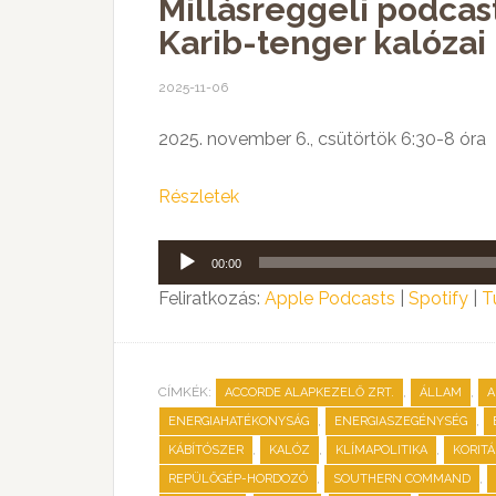
Millásreggeli podca
Karib-tenger kalózai
2025-11-06
2025. november 6., csütörtök 6:30-8 óra
Részletek
Audió
00:00
lejátszó
Feliratkozás:
Apple Podcasts
|
Spotify
|
T
CÍMKÉK:
,
,
ACCORDE ALAPKEZELŐ ZRT.
ÁLLAM
A
,
,
ENERGIAHATÉKONYSÁG
ENERGIASZEGÉNYSÉG
,
,
,
KÁBÍTÓSZER
KALÓZ
KLÍMAPOLITIKA
KORIT
,
,
REPÜLŐGÉP-HORDOZÓ
SOUTHERN COMMAND