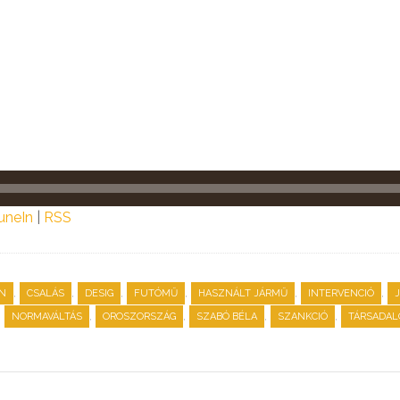
uneIn
|
RSS
,
,
,
,
,
,
N
CSALÁS
DESIG
FUTÓMŰ
HASZNÁLT JÁRMŰ
INTERVENCIÓ
,
,
,
,
,
NORMAVÁLTÁS
OROSZORSZÁG
SZABÓ BÉLA
SZANKCIÓ
TÁRSADA