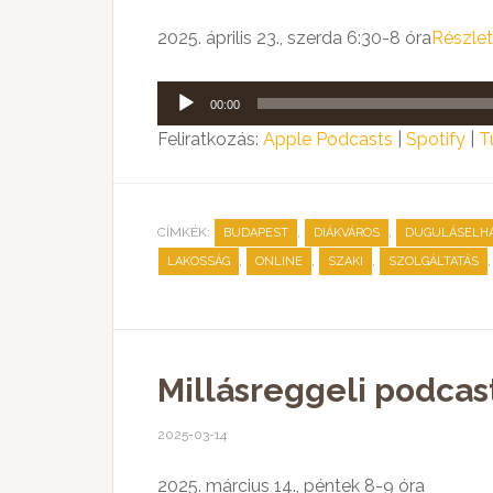
2025. április 23., szerda 6:30-8 óra
Részle
Audió
00:00
lejátszó
Feliratkozás:
Apple Podcasts
|
Spotify
|
T
CÍMKÉK:
,
,
BUDAPEST
DIÁKVÁROS
DUGULÁSELHÁ
,
,
,
LAKOSSÁG
ONLINE
SZAKI
SZOLGÁLTATÁS
Millásreggeli podcas
2025-03-14
2025. március 14., péntek 8-9 óra