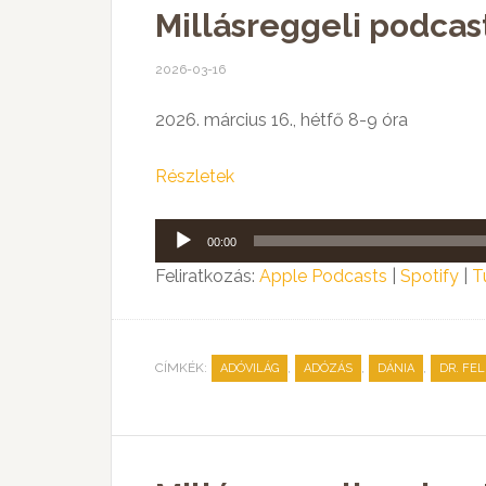
Millásreggeli podcas
2026-03-16
2026. március 16., hétfő 8-9 óra
Részletek
Audió
00:00
lejátszó
Feliratkozás:
Apple Podcasts
|
Spotify
|
T
CÍMKÉK:
,
,
,
ADÓVILÁG
ADÓZÁS
DÁNIA
DR. FE