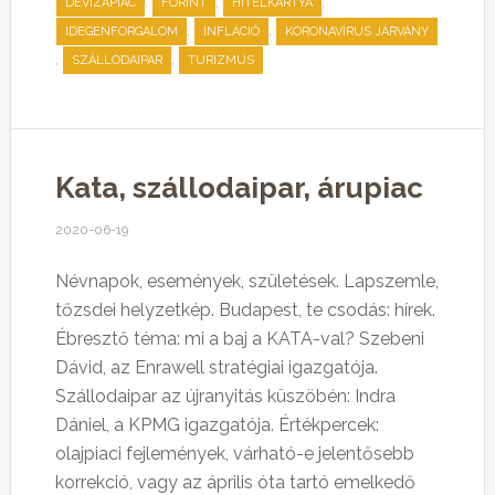
,
,
,
DEVIZAPIAC
FORINT
HITELKÁRTYA
,
,
IDEGENFORGALOM
INFLÁCIÓ
KORONAVÍRUS JÁRVÁNY
,
,
SZÁLLODAIPAR
TURIZMUS
Kata, szállodaipar, árupiac
2020-06-19
Névnapok, események, születések. Lapszemle,
tőzsdei helyzetkép. Budapest, te csodás: hírek.
Ébresztő téma: mi a baj a KATA-val? Szebeni
Dávid, az Enrawell stratégiai igazgatója.
Szállodaipar az újranyitás küszöbén: Indra
Dániel, a KPMG igazgatója. Értékpercek:
olajpiaci fejlemények, várható-e jelentősebb
korrekció, vagy az április óta tartó emelkedő