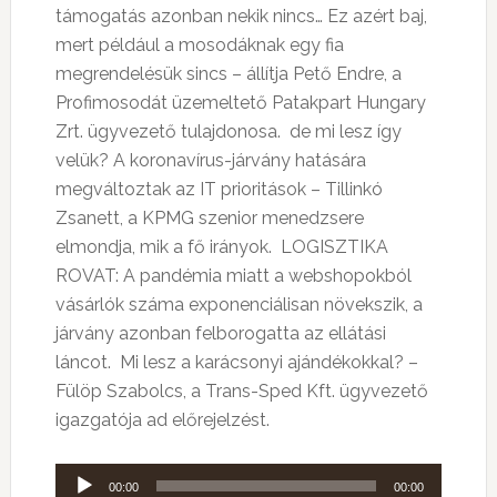
támogatás azonban nekik nincs… Ez azért baj,
mert például a mosodáknak egy fia
megrendelésük sincs – állítja Pető Endre, a
Profimosodát üzemeltető Patakpart Hungary
Zrt. ügyvezető tulajdonosa. de mi lesz így
velük? A koronavírus-járvány hatására
megváltoztak az IT prioritások – Tillinkó
Zsanett, a KPMG szenior menedzsere
elmondja, mik a fő irányok. LOGISZTIKA
ROVAT: A pandémia miatt a webshopokból
vásárlók száma exponenciálisan növekszik, a
járvány azonban felborogatta az ellátási
láncot. Mi lesz a karácsonyi ajándékokkal? –
Fülöp Szabolcs, a Trans-Sped Kft. ügyvezető
igazgatója ad előrejelzést.
Audió
00:00
00:00