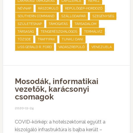
,
,
,
LAKHATÁSI TÁMOGATÁS
LAPSZEMLE
NEHÉZ
,
,
,
NÉVNAP
RÁSZORÚLÓ
REPÜLŐGÉP-HORDOZÓ
,
,
,
SOUTHERN COMMAND
SZÁLLODAIPAR
SZEGÉNYSÉG
,
,
,
SZÜLETÉSNAP
TÁMOGATÁS
TÁRSADALOM
,
,
,
TÁRSASÁG
TENGERÉSZGYALOGOS
TERMÁLVÍZ
,
,
,
TŐZSDE
TRAFFIPAX
TUNKLI DANI
,
,
USS GERALD R. FORD
VADÁSZREPÜLŐ
VENEZUELA
Mosodák, informatikai
vezetők, karácsonyi
csomagok
2020-11-24
COVID-körkép: a hotelszektorral együtt a
kiszolgáló infrastruktúra is bajba került –