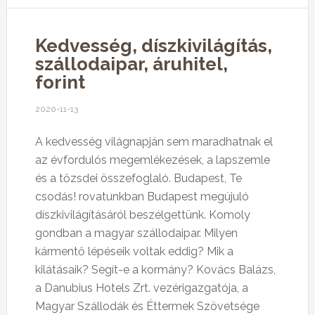
Kedvesség, díszkivilágítás,
szállodaipar, áruhitel,
forint
2020-11-13
A kedvesség világnapján sem maradhatnak el
az évfordulós megemlékezések, a lapszemle
és a tőzsdei összefoglaló. Budapest, Te
csodás! rovatunkban Budapest megújuló
díszkivilágításáról beszélgettünk. Komoly
gondban a magyar szállodaipar. Milyen
kármentő lépéseik voltak eddig? Mik a
kilátásaik? Segít-e a kormány? Kovács Balázs,
a Danubius Hotels Zrt. vezérigazgatója, a
Magyar Szállodák és Éttermek Szövetsége