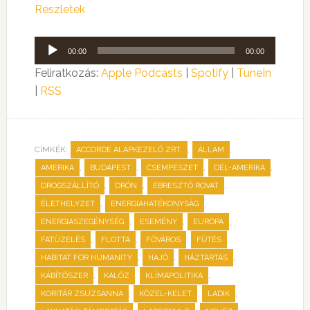
Részletek
Audió
00:00
00:00
lejátszó
Feliratkozás:
Apple Podcasts
|
Spotify
|
TuneIn
|
RSS
CÍMKÉK:
,
,
ACCORDE ALAPKEZELŐ ZRT.
ÁLLAM
,
,
,
,
AMERIKA
BUDAPEST
CSEMPÉSZET
DÉL-AMERIKA
,
,
,
DROGSZÁLLÍTÓ
DRÓN
ÉBRESZTŐ ROVAT
,
,
ÉLETHELYZET
ENERGIAHATÉKONYSÁG
,
,
,
ENERGIASZEGÉNYSÉG
ESEMÉNY
EURÓPA
,
,
,
,
FATÜZELÉS
FLOTTA
FŐVÁROS
FŰTÉS
,
,
,
HABITAT FOR HUMANITY
HAJÓ
HÁZTARTÁS
,
,
,
KÁBÍTÓSZER
KALÓZ
KLÍMAPOLITIKA
,
,
,
KORITÁR ZSUZSANNA
KÖZEL-KELET
LADIK