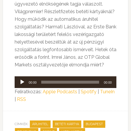
ügyvezető elnökségének tagja válaszolt.
Világpremier! Részletfizetés betéti kártyáknál?
Hogy működik az automatikus áruhitel
szolgáltatás? Harmati Lászlóval, az Erste Bank
lakossági területért felelős vezérigazgató
helyettesével beszéltük át az új pénzügyi
szolgáltatás legfontosabb ismérveit. Hetek óta
erősödik a forint. Imrei János, az OTP Global
Markets osztályvezetője elmondja miért?
Audió
00:00
00:00
lejátszó
Feliratkozás:
Apple Podcasts
|
Spotify
|
TuneIn
|
RSS
CÍMKÉK:
,
,
,
ÁRUHITEL
BETÉTI KÁRTYA
BUDAPEST