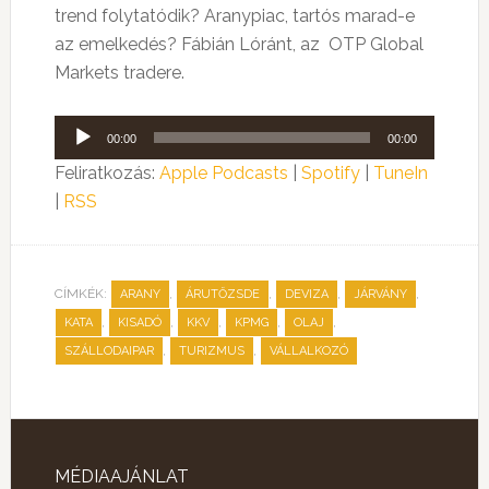
trend folytatódik? Aranypiac, tartós marad-e
az emelkedés? Fábián Lóránt, az OTP Global
Markets tradere.
Audió
00:00
00:00
lejátszó
Feliratkozás:
Apple Podcasts
|
Spotify
|
TuneIn
|
RSS
CÍMKÉK:
,
,
,
,
ARANY
ÁRUTŐZSDE
DEVIZA
JÁRVÁNY
,
,
,
,
,
KATA
KISADÓ
KKV
KPMG
OLAJ
,
,
SZÁLLODAIPAR
TURIZMUS
VÁLLALKOZÓ
MÉDIAAJÁNLAT