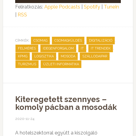
lejátszó
Feliratkozás:
Apple Podcasts
|
Spotify
|
TuneIn
|
RSS
CÍMKÉK:
,
,
,
CSOMAG
CSOMAGKÜLDÉS
DIGITALIZÁCIÓ
,
,
,
,
FELMÉRÉS
IDEGENFORGALOM
IT
IT TRENDEK
,
,
,
,
KPMG
LOGISZTIKA
MOSODA
SZÁLLODAIPAR
,
TURIZMUS
ÜZLETI INFORMATIKA
Kiteregetett szennyes –
komoly pácban a mosodák
2020-11-24
A hotelszektorral együtt a kiszolgáló