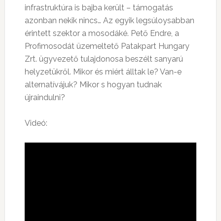
infrastruktúra is bajba került – támogatás
azonban nekik nincs… Az egyik legsúloysabban
érintett szektor a mosodáké. Pető Endre, a
Profimosodát üzemeltető Patakpart Hungary
Zrt. ügyvezető tulajdonosa beszélt sanyarú
helyzetükről. Mikor és miért álltak le? Van-e
alternatívájuk? Mikor s hogyan tudnak
újraindulni?
Videó: