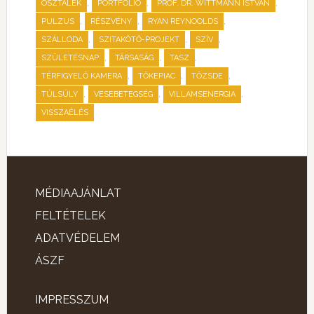
,
,
,
OSZTALÉK
PORTFÓLIÓ
PROF. DR. WITTMANN ISTVÁN
,
,
,
PULZUS
RÉSZVÉNY
RYAN REYNOOLDS
,
,
,
SZÁLLODA
SZITAKÖTŐ-PROJEKT
SZÍV
,
,
,
SZÜLETÉSNAP
TÁRSASÁG
TASZ
,
,
,
TÉRFIGYELŐ KAMERA
TŐKEPIAC
TŐZSDE
,
,
,
TÚLSÚLY
VESEBETEGSÉG
VILLAMSENERGIA
VISSZAÉLÉS
MÉDIAAJÁNLAT
FELTÉTELEK
ADATVÉDELEM
ÁSZF
IMPRESSZUM