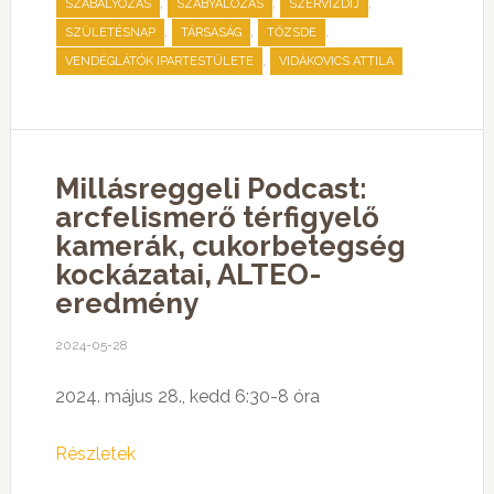
,
,
,
SZABÁLYOZÁS
SZABYÁLOZÁS
SZERVIZDÍJ
,
,
,
SZÜLETÉSNAP
TÁRSASÁG
TŐZSDE
,
VENDÉGLÁTÓK IPARTESTÜLETE
VIDÁKOVICS ATTILA
Millásreggeli Podcast:
arcfelismerő térfigyelő
kamerák, cukorbetegség
kockázatai, ALTEO-
eredmény
2024-05-28
2024. május 28., kedd 6:30-8 óra
Részletek