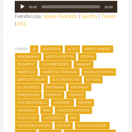
Audió
00:00
00:00
lejátszó
Feliratkozás:
Apple Podcasts
|
Spotify
|
TuneIn
|
RSS
CÍMKÉK:
,
,
,
,
3R
ADATBÁZIS
ALTEO
ARCFELISMERÉS
,
,
,
ÁRROBBANÁS
ASBÓTH MÁRTON
ASTORIA
,
,
,
BUDAPEST
CUKORBETEGSÉG
DAGANAT
,
,
,
DIABÉTESZ
DIABÉTESZ TÁRSASÁG
DIGITÁLIS FIZETÉS
,
,
,
ÉBRESZTŐ ROVAT
ÉLETMÓDVÁLTÁS
ELHÍZÁS
,
,
,
ELLENŐRZÉS
ENERGIAÁR
EREDMÉNY
,
,
,
ÉRRENDSZER
ESEMÉNY
FŐVÁROS
,
,
,
GYALOGOSÁTKELŐ
JOGI KERET
KAMERA
,
,
,
KIMAGASLÓ
KÍNA
KOVÁCS DOMONKOS
,
,
,
KÖZGYŰLÉS
LAPSZEMLE
MOL
,
,
,
NEMZETBIZTONSÁG
NÉVNAP
NOSZTALGIAJÁRAT