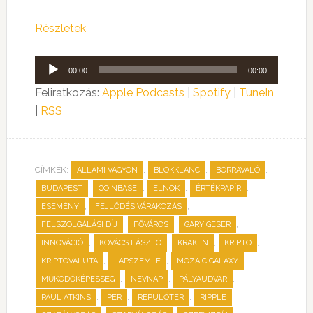
Részletek
Audió
00:00
00:00
lejátszó
Feliratkozás:
Apple Podcasts
|
Spotify
|
TuneIn
|
RSS
CÍMKÉK:
,
,
,
ÁLLAMI VAGYON
BLOKKLÁNC
BORRAVALÓ
,
,
,
,
BUDAPEST
COINBASE
ELNÖK
ÉRTÉKPAPÍR
,
,
ESEMÉNY
FEJLŐDÉS VÁRAKOZÁS
,
,
,
FELSZOLGÁLÁSI DÍJ
FŐVÁROS
GARY GESER
,
,
,
,
INNOVÁCIÓ
KOVÁCS LÁSZLÓ
KRAKEN
KRIPTO
,
,
,
KRIPTOVALUTA
LAPSZEMLE
MOZAIC GALAXY
,
,
,
MŰKÖDŐKÉPESSÉG
NÉVNAP
PÁLYAUDVAR
,
,
,
,
PAUL ATKINS
PER
REPÜLŐTÉR
RIPPLE