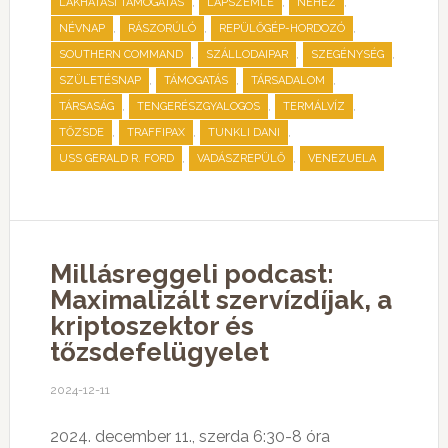
,
,
,
LAKHATÁSI TÁMOGATÁS
LAPSZEMLE
NEHÉZ
,
,
,
NÉVNAP
RÁSZORÚLÓ
REPÜLŐGÉP-HORDOZÓ
,
,
,
SOUTHERN COMMAND
SZÁLLODAIPAR
SZEGÉNYSÉG
,
,
,
SZÜLETÉSNAP
TÁMOGATÁS
TÁRSADALOM
,
,
,
TÁRSASÁG
TENGERÉSZGYALOGOS
TERMÁLVÍZ
,
,
,
TŐZSDE
TRAFFIPAX
TUNKLI DANI
,
,
USS GERALD R. FORD
VADÁSZREPÜLŐ
VENEZUELA
Millásreggeli podcast:
Maximalizált szervízdíjak, a
kriptoszektor és
tőzsdefelügyelet
2024-12-11
2024. december 11., szerda 6:30-8 óra