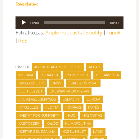
Részletek
Audió
00:00
00:00
lejátszó
Feliratkozás:
Apple Podcasts
|
Spotify
|
TuneIn
|
RSS
CÍMKÉK:
,
,
ACCORDE ALAPKEZELŐ ZRT.
ÁLLAM
,
,
,
,
AMERIKA
BUDAPEST
CSEMPÉSZET
DÉL-AMERIKA
,
,
,
DROGSZÁLLÍTÓ
DRÓN
ÉBRESZTŐ ROVAT
,
,
ÉLETHELYZET
ENERGIAHATÉKONYSÁG
,
,
,
ENERGIASZEGÉNYSÉG
ESEMÉNY
EURÓPA
,
,
,
,
FATÜZELÉS
FLOTTA
FŐVÁROS
FŰTÉS
,
,
,
HABITAT FOR HUMANITY
HAJÓ
HÁZTARTÁS
,
,
,
KÁBÍTÓSZER
KALÓZ
KLÍMAPOLITIKA
,
,
,
KORITÁR ZSUZSANNA
KÖZEL-KELET
LADIK