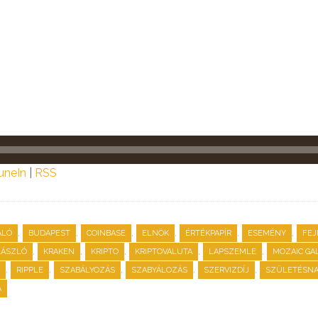
uneIn
|
RSS
,
,
,
,
,
,
ALÓ
BUDAPEST
COINBASE
ELNÖK
ÉRTÉKPAPÍR
ESEMÉNY
FEJ
,
,
,
,
,
LÁSZLÓ
KRAKEN
KRIPTO
KRIPTOVALUTA
LAPSZEMLE
MOZAIC GA
,
,
,
,
,
RIPPLE
SZABÁLYOZÁS
SZABYÁLOZÁS
SZERVIZDÍJ
SZÜLETÉSN
A