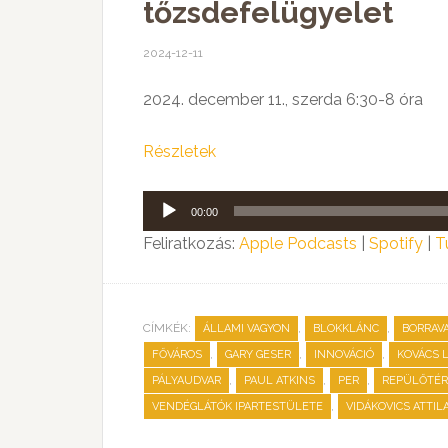
tőzsdefelügyelet
2024-12-11
2024. december 11., szerda 6:30-8 óra
Részletek
Audió
00:00
lejátszó
Feliratkozás:
Apple Podcasts
|
Spotify
|
T
CÍMKÉK:
,
,
ÁLLAMI VAGYON
BLOKKLÁNC
BORRAV
,
,
,
FŐVÁROS
GARY GESER
INNOVÁCIÓ
KOVÁCS 
,
,
,
PÁLYAUDVAR
PAUL ATKINS
PER
REPÜLŐTÉR
,
VENDÉGLÁTÓK IPARTESTÜLETE
VIDÁKOVICS ATTIL