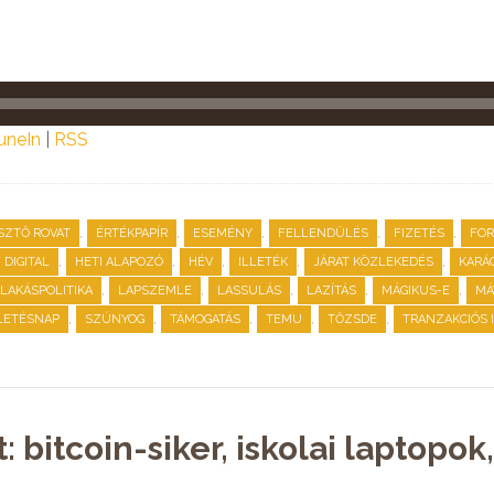
uneIn
|
RSS
,
,
,
,
,
SZTŐ ROVAT
ÉRTÉKPAPÍR
ESEMÉNY
FELLENDÜLÉS
FIZETÉS
FO
,
,
,
,
,
DIGITAL
HETI ALAPOZÓ
HÉV
ILLETÉK
JÁRAT KÖZLEKEDÉS
KARÁ
,
,
,
,
,
LAKÁSPOLITIKA
LAPSZEMLE
LASSULÁS
LAZÍTÁS
MÁGIKUS-E
MÁ
,
,
,
,
,
LETÉSNAP
SZÚNYOG
TÁMOGATÁS
TEMU
TŐZSDE
TRANZAKCIÓS 
 bitcoin-siker, iskolai laptopok,