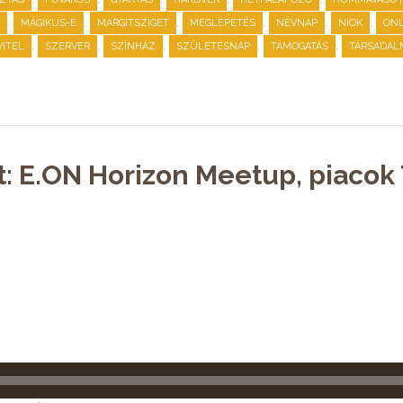
,
,
,
,
,
,
MÁGIKUS-E
MARGITSZIGET
MEGLEPETÉS
NÉVNAP
NIOK
ONL
,
,
,
,
,
ITEL
SZERVER
SZÍNHÁZ
SZÜLETÉSNAP
TÁMOGATÁS
TÁRSADALM
t: E.ON Horizon Meetup, piaco