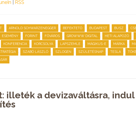
uneIn
|
RSS
,
,
,
,
,
T
ARNOLD SCHWARZENEGGER
BEFEKTETŐ
BUDAPEST
BUSZ
CS
,
,
,
,
,
ESEMÉNY
FORINT
FŐVÁROS
GROWWW DIGITAL
HETI ALAPOZÓ
,
,
,
,
,
,
KONFERENCIA
KORCSOLYA
LAPSZEMLE
MÁGIKUS-E
MÁRKA
M
,
,
,
,
,
STRATÉGIA
SZABÓ LÁSZLÓ
SZLOGEN
SZÜLETÉSNAP
TESLA
TŐK
ÁSÁR
: illeték a devizaváltásra, ind
ítés