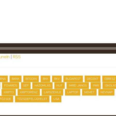
uneIn
|
RSS
,
,
,
,
,
,
,
RINA
BANK
BITCOIN
BKK
BKV
BUDAPEST
DECENT
ÉBRESZ
,
,
,
,
,
,
,
FŐVÁROS
GÉP
HÁZOMLÁS
HUF
IMREI JÁNOS
IPAR
ISKOLÁ
,
,
,
,
,
,
,
KRIPTO
KRIPTOPÉNZ
LAPSZEMLE
LAPTOP
NÉMET
NÉVNAP
,
,
TŐZSDE
TŐZSDEFELÜGYELET
USA