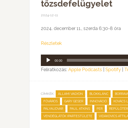
tőzsdefelügyelet
2024-12-11
2024. december 11., szerda 6:30-8 óra
Részletek
Audió
00:00
lejátszó
Feliratkozás:
Apple Podcasts
|
Spotify
|
T
CÍMKÉK:
,
,
ÁLLAMI VAGYON
BLOKKLÁNC
BORRAV
,
,
,
FŐVÁROS
GARY GESER
INNOVÁCIÓ
KOVÁCS 
,
,
,
PÁLYAUDVAR
PAUL ATKINS
PER
REPÜLŐTÉR
,
VENDÉGLÁTÓK IPARTESTÜLETE
VIDÁKOVICS ATTIL