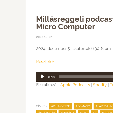
Millásreggeli podcas
Micro Computer
2024-12-05
2024. december 5., csütörtök 6:30-8 óra
Részletek
Audió
00:00
lejátszó
Feliratkozás:
Apple Podcasts
|
Spotify
|
T
CÍMKÉK:
,
,
ADJUKÖSSZE
ADOMÁNY
ALAPÍTVÁNY
,
,
,
,
ÉRTÉKPAPÍR
ESEMÉNY
ÉVAD
EY
FOGYAS