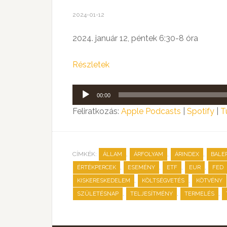
2024-01-12
2024. január 12, péntek 6:30-8 óra
Részletek
Audió
00:00
lejátszó
Feliratkozás:
Apple Podcasts
|
Spotify
|
T
CÍMKÉK:
,
,
,
ÁLLAM
ÁRFOLYAM
ÁRINDEX
BALE
,
,
,
,
ÉRTÉKPERCEK
ESEMÉNY
ETF
EUR
FED
,
,
KISKERESKEDELEM
KÖLTSÉGVETÉS
KÖTVÉNY
,
,
,
SZÜLETÉSNAP
TELJESÍTMÉNY
TERMELÉS