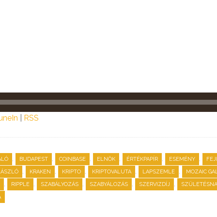
uneIn
|
RSS
,
,
,
,
,
,
ALÓ
BUDAPEST
COINBASE
ELNÖK
ÉRTÉKPAPÍR
ESEMÉNY
FEJ
,
,
,
,
,
LÁSZLÓ
KRAKEN
KRIPTO
KRIPTOVALUTA
LAPSZEMLE
MOZAIC GA
,
,
,
,
,
RIPPLE
SZABÁLYOZÁS
SZABYÁLOZÁS
SZERVIZDÍJ
SZÜLETÉSN
A