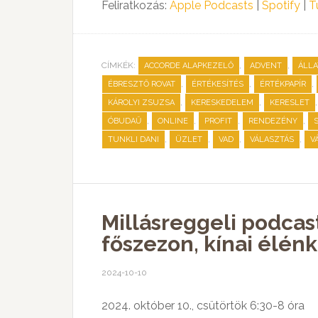
Feliratkozás:
Apple Podcasts
|
Spotify
|
T
CÍMKÉK:
,
,
ACCORDE ALAPKEZELŐ
ADVENT
ÁLLA
,
,
,
ÉBRESZTŐ ROVAT
ÉRTÉKESÍTÉS
ÉRTÉKPAPÍR
,
,
KÁROLYI ZSUZSA
KERESKEDELEM
KERESLET
,
,
,
,
ÓBUDAŰ
ONLINE
PROFIT
RENDEZÉNY
,
,
,
,
TUNKLI DANI
ÜZLET
VAD
VÁLASZTÁS
V
Millásreggeli podcast
főszezon, kínai élénk
2024-10-10
2024. október 10., csütörtök 6:30-8 óra