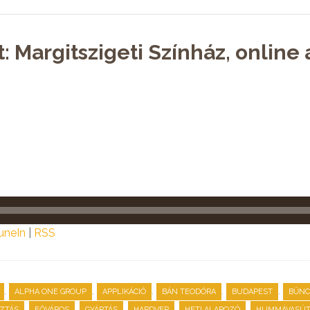
t: Margitszigeti Színház, onlin
uneIn
|
RSS
,
,
,
,
,
ALPHA ONE GROUP
APPLIKÁCIÓ
BÁN TEODÓRA
BUDAPEST
BŰNC
,
,
,
,
,
ZTÁS
FŐVÁROS
GYÁRTÁS
HARDVER
HETI ALAPOZÓ
HUMMÁVASÚ