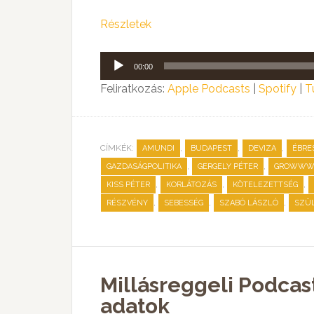
Részletek
Audió
00:00
lejátszó
Feliratkozás:
Apple Podcasts
|
Spotify
|
T
CÍMKÉK:
,
,
,
AMUNDI
BUDAPEST
DEVIZA
ÉBRE
,
,
GAZDASÁGPOLITIKA
GERGELY PÉTER
GROWWW 
,
,
,
KISS PÉTER
KORLÁTOZÁS
KÖTELEZETTSÉG
,
,
,
RÉSZVÉNY
SEBESSÉG
SZABÓ LÁSZLÓ
SZÜ
Millásreggeli Podcast:
adatok