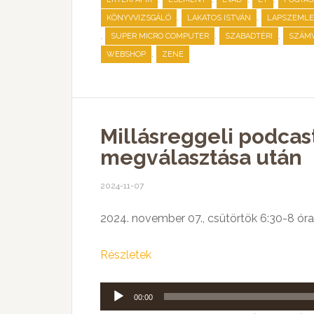
,
,
KÖNYVVIZSGÁLÓ
LAKATOS ISTVÁN
LAPSZEMLE
,
,
,
SUPER MICRO COMPUTER
SZABADTÉRI
SZÁMV
,
WEBSHOP
ZENE
Millásreggeli podcas
megválasztása után
2024-11-07
2024. november 07., csütörtök 6:30-8 óra
Részletek
Audió
00:00
lejátszó