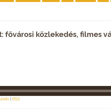
: fővárosi közlekedés, filmes v
uneIn
|
RSS