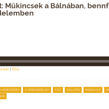
st: Műkincsek a Bálnában, benn
edelemben
uneIn
|
RSS
,
,
,
,
,
S KERESKEDÉS
E-KERESKEDELEM
FIZZ
KIÁLLÍTÁS
MÁGIKUS-E
M
SÁR