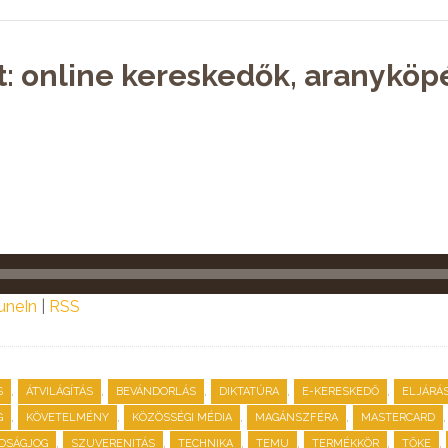
t: online kereskedők, aranyköp
uneIn
|
RSS
,
,
,
,
,
S
ÁTVILÁGÍTÁS
BEVÁNDORLÁS
DIKTATÚRA
E-KERESKEDŐ
ELJÁRÁ
,
,
,
,
G
KÖVETELMÉNY
KÖZÖSSÉGI MÉDIA
MAGÁNSZFÉRA
MASTERCARD
,
,
,
,
,
,
DSÁGJOG
SZUVERENITÁS
TECHNIKA
TEMU
TERMÉKKÖR
TŐKE