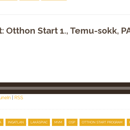
: Otthon Start 1., Temu-sokk, P
uneIn
|
RSS
,
,
,
,
,
,
A
INGATLAN
LAKÁSPIAC
MVM
OSP
OTTHON START PROGRAM