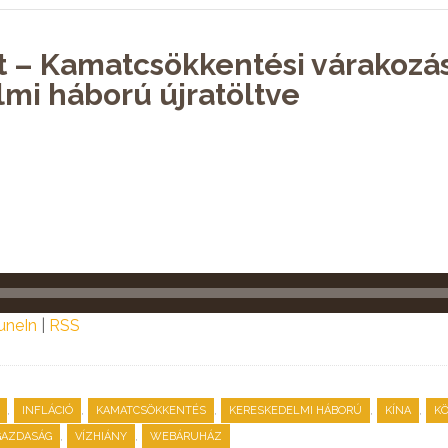
st – Kamatcsökkentési várakozá
mi háború újratöltve
uneIn
|
RSS
,
,
,
,
,
INFLÁCIÓ
KAMATCSÖKKENTÉS
KERESKEDELMI HÁBORÚ
KÍNA
K
,
,
GAZDASÁG
VÍZHIÁNY
WEBÁRUHÁZ