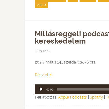
VÍZUM
Millásreggeli podcast
kereskedelem
2025-05-14
2025. május 14., szerda 6.30-8 óra
Részletek
Audió
00:00
lejátszó
Feliratkozás:
Apple Podcasts
|
Spotify
|
T