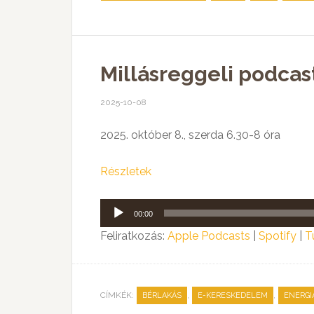
Millásreggeli podcast
2025-10-08
2025. október 8., szerda 6.30-8 óra
Részletek
Audió
00:00
lejátszó
Feliratkozás:
Apple Podcasts
|
Spotify
|
T
CÍMKÉK:
,
,
BÉRLAKÁS
E-KERESKEDELEM
ENERGI