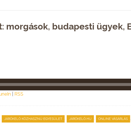
st: morgások, budapesti ügyek
uneIn
|
RSS
,
,
,
JÁRÓKELŐ KÖZHASZNÚ EGYESÜLET
JÁRÓKELŐ.HU
ONLINE VÁSÁRLÁS