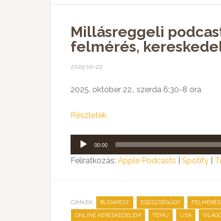
Millásreggeli podca
felmérés, kereskedel
2025-10-22
2025. október 22., szerda 6:30-8 óra
Részletek
Audió
00:00
lejátszó
Feliratkozás:
Apple Podcasts
|
Spotify
|
T
CÍMKÉK:
,
,
BUDAPEST
EGÉSZSÉGÜGY
FELMÉRÉS
,
,
,
ONLINE KERESKEDELEM
TEMU
USA
VILÁG