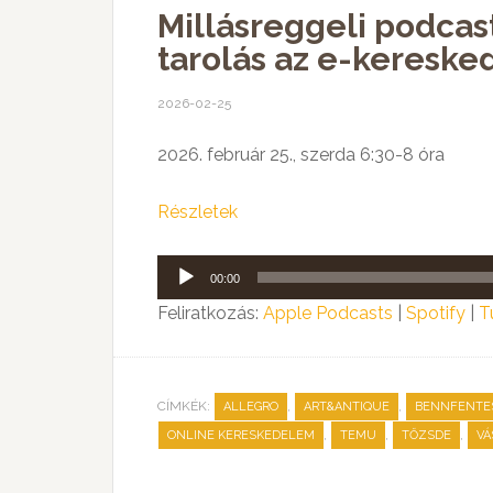
Millásreggeli podca
tarolás az e-keresk
2026-02-25
2026. február 25., szerda 6:30-8 óra
Részletek
Audió
00:00
lejátszó
Feliratkozás:
Apple Podcasts
|
Spotify
|
T
CÍMKÉK:
,
,
ALLEGRO
ART&ANTIQUE
BENNFENTE
,
,
,
ONLINE KERESKEDELEM
TEMU
TŐZSDE
VÁ