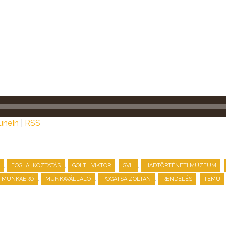
uneIn
|
RSS
,
,
,
,
,
FOGLALKOZTATÁS
GÖLTL VIKTOR
GVH
HADTÖRTÉNETI MÚZEUM
,
,
,
,
MUNKAERŐ
MUNKAVÁLLALÓ
POGÁTSA ZOLTÁN
RENDELÉS
TEMU