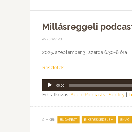
Millásreggeli podca
2025-09-03
2025. szeptember 3., szerda 6.30-8 óra
Részletek
Audió
00:00
lejátszó
Feliratkozás:
Apple Podcasts
|
Spotify
|
T
CÍMKÉK:
,
,
BUDAPEST
E-KERESKEDELEM
EMAG