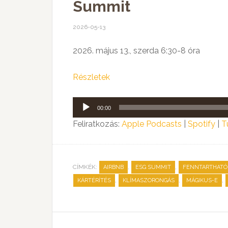
Summit
2026-05-13
2026. május 13., szerda 6:30-8 óra
Részletek
Audió
00:00
lejátszó
Feliratkozás:
Apple Podcasts
|
Spotify
|
T
CÍMKÉK:
,
,
AIRBNB
ESG SUMMIT
FENNTARTHATÓ
,
,
,
KÁRTÉRÍTÉS
KLÍMASZORONGÁS
MÁGIKUS-E