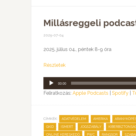
Millásreggeli podcas
2025-07-04
2025. július 04., péntek 8-9 óra
Részletek
Audió
00:00
lejátszó
Feliratkozás:
Apple Podcasts
|
Spotify
|
T
CÍMKÉK:
,
,
ADATVÉDELEM
AMERIKA
ARANYKÖPÉ
,
,
,
GKID
ISMERT
JOGSZABÁLY
KIBERBIZTONSÁ
,
,
,
ONLINE KERESKEDŐ
PWC
RANGSOR
SZABA