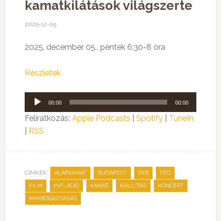
kamatkilátások világszerte
2025-12-05
2025. december 05., péntek 6:30-8 óra
Részletek
Audió
00:00
00:00
lejátszó
Feliratkozás:
Apple Podcasts
|
Spotify
|
TuneIn
|
RSS
CÍMKÉK:
,
,
,
,
ALAPKAMAT
BUDAPEST
EKB
FED
,
,
,
,
,
FILM
INFLÁCIÓ
KAMAT
KIÁLLÍTÁS
KONCERT
MAKROGAZDASÁG