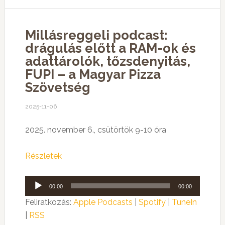
Millásreggeli podcast:
drágulás előtt a RAM-ok és
adattárolók, tőzsdenyitás,
FUPI – a Magyar Pizza
Szövetség
2025-11-06
2025. november 6., csütörtök 9-10 óra
Részletek
Audió
00:00
00:00
lejátszó
Feliratkozás:
Apple Podcasts
|
Spotify
|
TuneIn
|
RSS