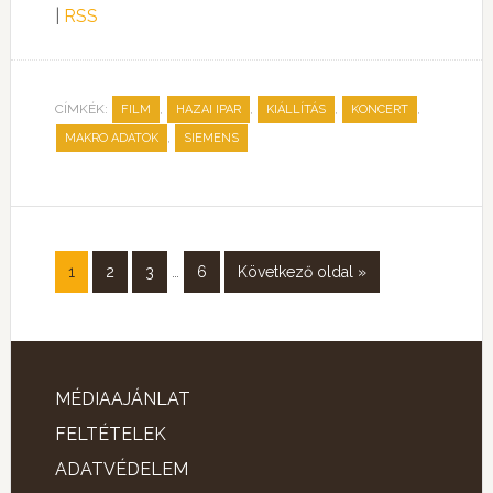
|
RSS
CÍMKÉK:
,
,
,
,
FILM
HAZAI IPAR
KIÁLLÍTÁS
KONCERT
,
MAKRO ADATOK
SIEMENS
1
2
3
…
6
Következő oldal »
MÉDIAAJÁNLAT
FELTÉTELEK
ADATVÉDELEM