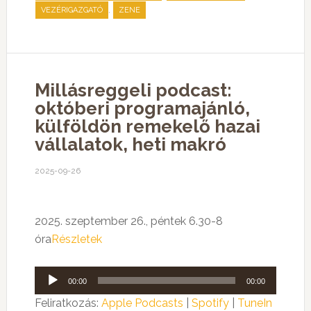
,
VEZÉRIGAZGATÓ
ZENE
Millásreggeli podcast:
októberi programajánló,
külföldön remekelő hazai
vállalatok, heti makró
2025-09-26
2025. szeptember 26., péntek 6.30-8
óra
Részletek
Audió
00:00
00:00
lejátszó
Feliratkozás:
Apple Podcasts
|
Spotify
|
TuneIn