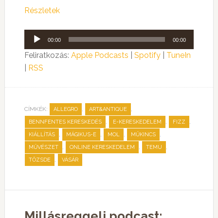
Részletek
Audió
00:00
00:00
lejátszó
Feliratkozás:
Apple Podcasts
|
Spotify
|
TuneIn
|
RSS
CÍMKÉK:
,
,
ALLEGRO
ART&ANTIQUE
,
,
,
BENNFENTES KERESKEDÉS
E-KERESKEDELEM
FIZZ
,
,
,
,
KIÁLLÍTÁS
MÁGIKUS-E
MOL
MŰKINCS
,
,
,
MŰVÉSZET
ONLINE KERESKEDELEM
TEMU
,
TŐZSDE
VÁSÁR
Millásreggeli podcast: