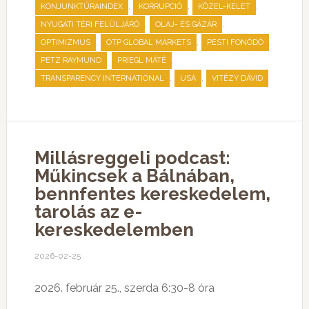
,
,
,
KONJUNKTÚRAINDEX
KORRUPCIÓ
KÖZEL-KELET
,
,
NYUGATI TÉRI FELÜLJÁRÓ
OLAJ- ÉS GÁZÁR
,
,
,
OPTIMIZMUS
OTP GLOBAL MARKETS
PESTI FONÓDÓ
,
,
PETZ RAYMUND
PRIEGL MÁTÉ
,
,
TRANSPARENCY INTERNATIONAL
USA
VITÉZY DÁVID
Millásreggeli podcast:
Műkincsek a Bálnában,
bennfentes kereskedelem,
tarolás az e-
kereskedelemben
2026-02-25
2026. február 25., szerda 6:30-8 óra