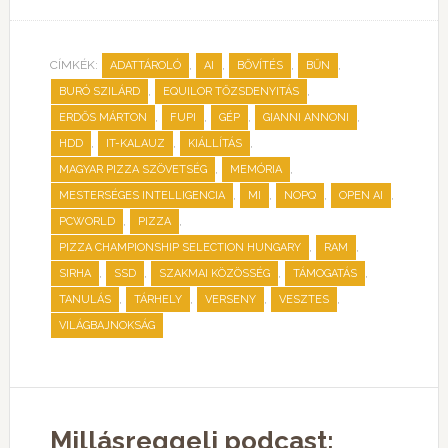
CÍMKÉK:
,
,
,
,
ADATTÁROLÓ
AI
BŐVÍTÉS
BŰN
,
,
BURÓ SZILÁRD
EQUILOR TŐZSDENYITÁS
,
,
,
,
ERDŐS MÁRTON
FUPI
GÉP
GIANNI ANNONI
,
,
,
HDD
IT-KALAUZ
KIÁLLÍTÁS
,
,
MAGYAR PIZZA SZÖVETSÉG
MEMÓRIA
,
,
,
,
MESTERSÉGES INTELLIGENCIA
MI
NOPQ
OPEN AI
,
,
PCWORLD
PIZZA
,
,
PIZZA CHAMPIONSHIP SELECTION HUNGARY
RAM
,
,
,
,
SIRHA
SSD
SZAKMAI KÖZÖSSÉG
TÁMOGATÁS
,
,
,
,
TANULÁS
TÁRHELY
VERSENY
VESZTES
VILÁGBAJNOKSÁG
Millásreggeli podcast: