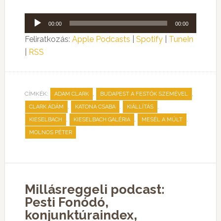
Audió
00:00
00:00
lejátszó
Feliratkozás:
Apple Podcasts
|
Spotify
|
TuneIn
|
RSS
CÍMKÉK:
,
,
ADAM CLARK
BUDAPEST A FESTŐK SZEMÉVEL
,
,
,
CLARK ÁDÁM
KATONA CSABA
KIÁLLÍTÁS
,
,
,
KIESELBACH
KIESELBACH GALÉRIA
MESÉL A MÚLT
MOLNOS PÉTER
Millásreggeli podcast:
Pesti Fonódó,
konjunktúraindex,