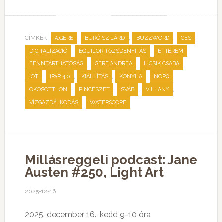
CÍMKÉK:
,
,
,
,
A.GERE
BURÓ SZILÁRD
BUZZWORD
CES
,
,
,
DIGITALIZÁCIÓ
EQUILOR TŐZSDENYITÁS
ÉTTEREM
,
,
,
FENNTARTHATÓSÁG
GERE ANDREA
ILCSIK CSABA
,
,
,
,
,
IOT
IPAR 4.0
KIÁLLÍTÁS
KONYHA
NOPQ
,
,
,
,
OKOSOTTHON
PINCÉSZET
SVÁB
VILLANY
,
VÍZGAZDÁLKODÁS
WATERSCOPE
Millásreggeli podcast: Jane
Austen #250, Light Art
2025-12-16
2025. december 16., kedd 9-10 óra