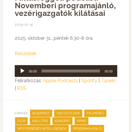
Novemberi programajánló,
vezérigazgatók kilátásai
2025-10-31
2025. október 31., péntek 6:30-8 óra
Részletek
Audió
00:00
00:00
lejátszó
Feliratkozás:
Apple Podcasts
|
Spotify
|
TuneIn
|
RSS
CÍMKÉK:
,
,
,
BUDAPEST
CEO OUTLOOK
FELMÉRÉS
,
,
,
,
FILM
KIÁLLÍTÁS
KONCERT
KPMG
,
,
MESTERSÉGES INTELLIGENCIA
PROGRAMAJÁNLÓ