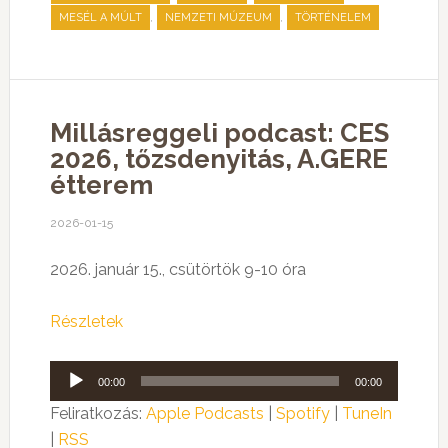
,
,
MESÉL A MÚLT
NEMZETI MÚZEUM
TÖRTÉNELEM
Millásreggeli podcast: CES
2026, tőzsdenyitás, A.GERE
étterem
2026-01-15
2026. január 15., csütörtök 9-10 óra
Részletek
Audió
00:00
00:00
lejátszó
Feliratkozás:
Apple Podcasts
|
Spotify
|
TuneIn
|
RSS