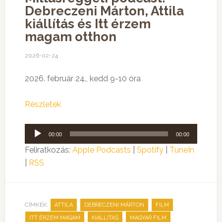
Debreczeni Márton, Attila
kiállítás és Itt érzem
magam otthon
2026-02-24
2026. február 24., kedd 9-10 óra
Részletek
Audió
00:00
00:00
lejátszó
Feliratkozás:
Apple Podcasts
|
Spotify
|
TuneIn
|
RSS
CÍMKÉK:
,
,
,
ATTILA
DEBRECZENI MÁRTON
FILM
,
,
,
ITT ÉRZEM MAGAM
KIÁLLÍTÁS
MAGYAR FILM