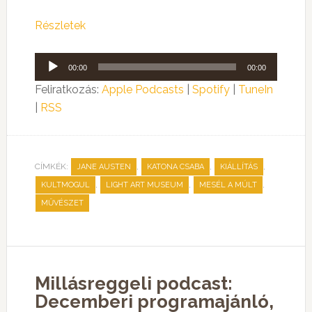
Részletek
Audió
00:00
00:00
lejátszó
Feliratkozás:
Apple Podcasts
|
Spotify
|
TuneIn
|
RSS
CÍMKÉK:
,
,
,
JANE AUSTEN
KATONA CSABA
KIÁLLÍTÁS
,
,
,
KULTMOGUL
LIGHT ART MUSEUM
MESÉL A MÚLT
MŰVÉSZET
Millásreggeli podcast:
Decemberi programajánló,