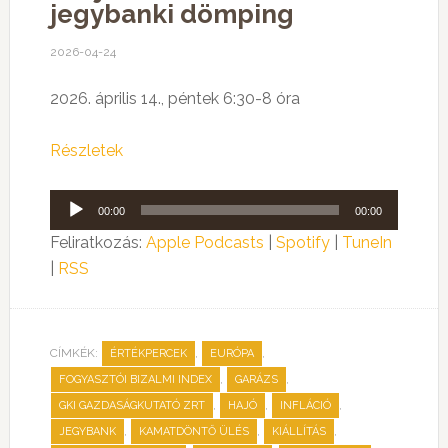
jegybanki dömping
2026-04-24
2026. április 14., péntek 6:30-8 óra
Részletek
Audió
00:00
00:00
lejátszó
Feliratkozás:
Apple Podcasts
|
Spotify
|
TuneIn
|
RSS
CÍMKÉK:
,
,
ÉRTÉKPERCEK
EURÓPA
,
,
FOGYASZTÓI BIZALMI INDEX
GARÁZS
,
,
,
GKI GAZDASÁGKUTATÓ ZRT
HAJÓ
INFLÁCIÓ
,
,
,
JEGYBANK
KAMATDÖNTŐ ÜLÉS
KIÁLLÍTÁS