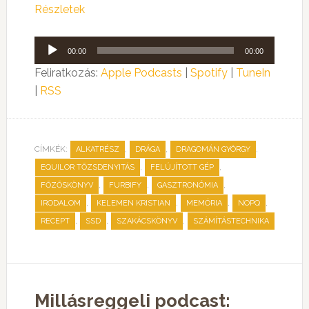
Részletek
Audió
00:00
00:00
lejátszó
Feliratkozás:
Apple Podcasts
|
Spotify
|
TuneIn
|
RSS
CÍMKÉK:
,
,
,
ALKATRÉSZ
DRÁGA
DRAGOMÁN GYÖRGY
,
,
EQUILOR TŐZSDENYITÁS
FELÚJÍTOTT GÉP
,
,
,
FŐZŐSKÖNYV
FURBIFY
GASZTRONÓMIA
,
,
,
,
IRODALOM
KELEMEN KRISTIAN
MEMÓRIA
NOPQ
,
,
,
RECEPT
SSD
SZAKÁCSKÖNYV
SZÁMÍTÁSTECHNIKA
Millásreggeli podcast: