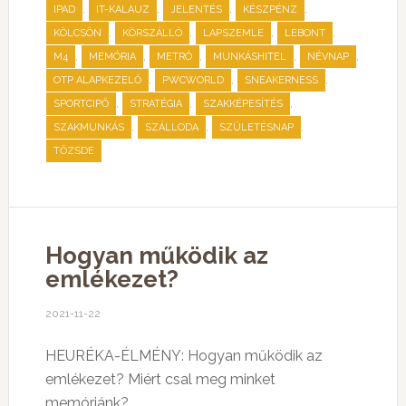
,
,
,
,
IPAD
IT-KALAUZ
JELENTÉS
KÉSZPÉNZ
,
,
,
,
KÖLCSÖN
KÖRSZÁLLÓ
LAPSZEMLE
LEBONT
,
,
,
,
,
M4
MEMÓRIA
METRÓ
MUNKÁSHITEL
NÉVNAP
,
,
,
OTP ALAPKEZELŐ
PWCWORLD
SNEAKERNESS
,
,
,
SPORTCIPŐ
STRATÉGIA
SZAKKÉPESÍTÉS
,
,
,
SZAKMUNKÁS
SZÁLLODA
SZÜLETÉSNAP
TŐZSDE
Hogyan működik az
emlékezet?
2021-11-22
HEURÉKA-ÉLMÉNY: Hogyan működik az
emlékezet? Miért csal meg minket
memóriánk?