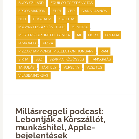
,
,
BURÓ SZILÁRD
EQUILOR TŐZSDENYITÁS
,
,
,
,
ERDŐS MÁRTON
FUPI
GÉP
GIANNI ANNONI
,
,
,
HDD
IT-KALAUZ
KIÁLLÍTÁS
,
,
MAGYAR PIZZA SZÖVETSÉG
MEMÓRIA
,
,
,
,
MESTERSÉGES INTELLIGENCIA
MI
NOPQ
OPEN AI
,
,
PCWORLD
PIZZA
,
,
PIZZA CHAMPIONSHIP SELECTION HUNGARY
RAM
,
,
,
,
SIRHA
SSD
SZAKMAI KÖZÖSSÉG
TÁMOGATÁS
,
,
,
,
TANULÁS
TÁRHELY
VERSENY
VESZTES
VILÁGBAJNOKSÁG
Millásreggeli podcast:
Lebontják a Körszállót,
munkáshitel, Apple-
bejelentések