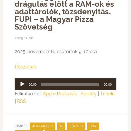
drágulás előtt a RAM-ok és
adattárolók, tőzsdenyitás,
FUPI – a Magyar Pizza
Szövetség
2025-11-06
2025. november 6., csütörtök 9-10 óra
Részletek
Audió
00:00
00:00
lejátszó
Feliratkozás:
Apple Podcasts
|
Spotify
|
TuneIn
|
RSS
CÍMKÉK:
,
,
,
,
ADATTÁROLÓ
AI
BŐVÍTÉS
BŰN