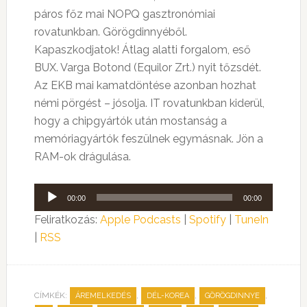
páros főz mai NOPQ gasztronómiai
rovatunkban. Görögdinnyéből.
Kapaszkodjatok! Átlag alatti forgalom, eső
BUX. Varga Botond (Equilor Zrt.) nyit tőzsdét.
Az EKB mai kamatdöntése azonban hozhat
némi pörgést – jósolja. IT rovatunkban kiderül,
hogy a chipgyártók után mostanság a
memóriagyártók feszülnek egymásnak. Jön a
RAM-ok drágulása.
Audió
00:00
00:00
lejátszó
Feliratkozás:
Apple Podcasts
|
Spotify
|
TuneIn
|
RSS
CÍMKÉK:
,
,
,
ÁREMELKEDÉS
DÉL-KOREA
GÖRÖGDINNYE