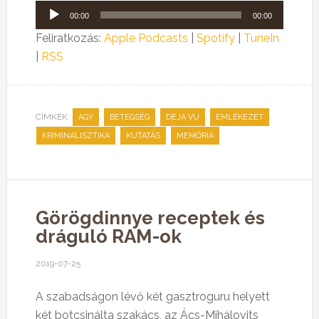
Audió
00:00
00:00
lejátszó
Feliratkozás:
Apple Podcasts
|
Spotify
|
TuneIn
|
RSS
CÍMKÉK:
,
,
,
,
AGY
BETEGSÉG
DEJA VU
EMLÉKEZET
,
,
KRIMINALISZTIKA
KUTATÁS
MEMÓRIA
Görögdinnye receptek és
dráguló RAM-ok
2019-07-25
A szabadságon lévő két gasztroguru helyett
két botcsinálta szakács, az Ács-Mihálovits