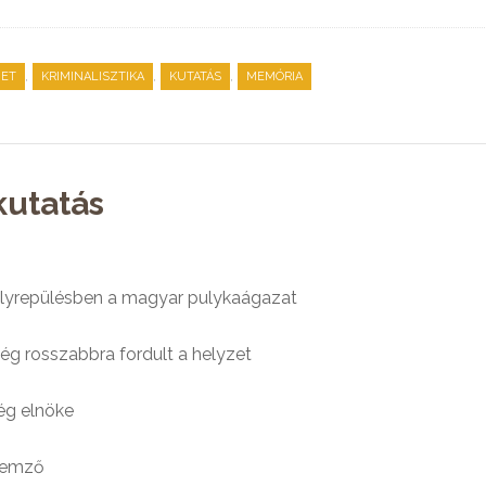
,
,
,
ZET
KRIMINALISZTIKA
KUTATÁS
MEMÓRIA
utatás
yrepülésben a magyar pulykaágazat
ég rosszabbra fordult a helyzet
ég elnöke
lemző