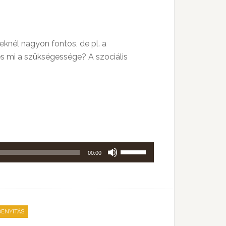
knél nagyon fontos, de pl. a
és mi a szükségessége? A szociális
A
00:00
hangerő
növeléséhez,
illetőleg
csökkentéséhez
ENYITÁS
a