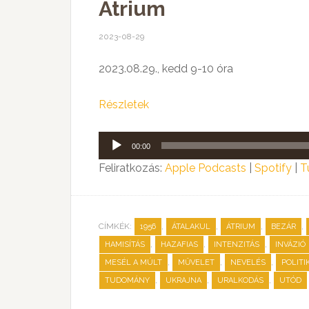
Átrium
2023-08-29
2023.08.29., kedd 9-10 óra
Részletek
Audió
00:00
lejátszó
Feliratkozás:
Apple Podcasts
|
Spotify
|
T
CÍMKÉK:
,
,
,
,
1956
ÁTALAKUL
ÁTRIUM
BEZÁR
,
,
,
HAMISÍTÁS
HAZAFIAS
INTENZITÁS
INVÁZIÓ
,
,
,
MESÉL A MÚLT
MŰVELET
NEVELÉS
POLITI
,
,
,
TUDOMÁNY
UKRAJNA
URALKODÁS
UTÓD