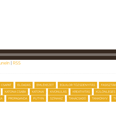
uneIn
|
RSS
,
,
,
,
CSAPAT
ELŐADÁS
EMLÉKEZET
EQUILOR TŐZSDENYITÁS
FASISZTÁK
,
,
,
,
,
KATONA CSABA
KATONAI
KIVONULÁS
KREATIVITÁS
KÜLÖNLEGES
,
,
,
,
,
,
KA
PROPAGANDA
PUTYIN
SZÍNHÁZ
TANÁCSADÓ
TANKÖNYV
T