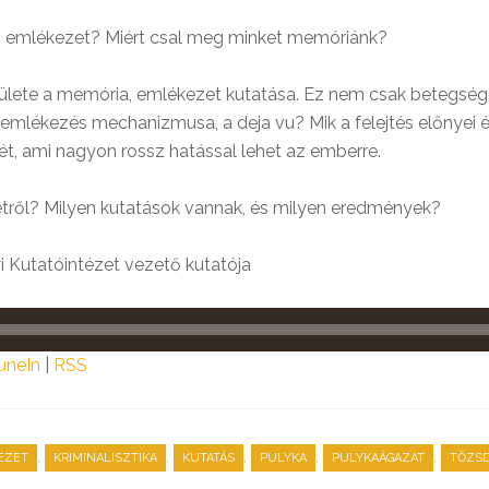
mlékezet? Miért csal meg minket memóriánk?
rülete a memória, emlékezet kutatása. Ez nem csak betegsége
 emlékezés mechanizmusa, a deja vu? Mik a felejtés előnyei 
sét, ami nagyon rossz hatással lehet az emberre.
tről? Milyen kutatások vannak, és milyen eredmények?
yi Kutatóintézet vezető kutatója
uneIn
|
RSS
,
,
,
,
,
EZET
KRIMINALISZTIKA
KUTATÁS
PULYKA
PULYKAÁGAZAT
TŐZSD