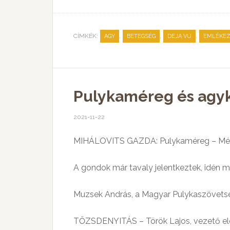
CÍMKÉK:
,
,
,
AGY
BETEGSÉG
DEJA VU
EMLÉKE
Pulykaméreg és agyk
2021-11-22
MIHÁLOVITS GAZDA: Pulykaméreg – Mél
A gondok már tavaly jelentkeztek, idén m
Muzsek András, a Magyar Pulykaszövets
TŐZSDENYITÁS – Török Lajos, vezető e