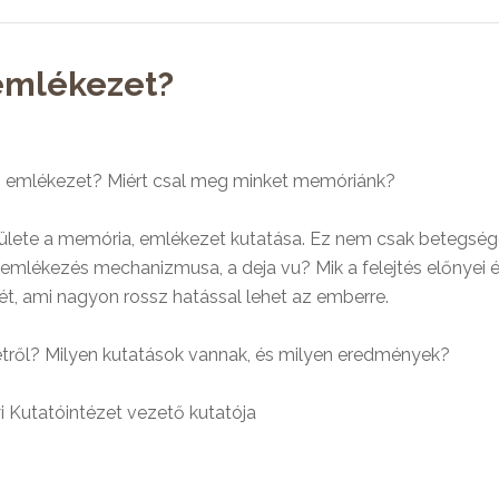
emlékezet?
mlékezet? Miért csal meg minket memóriánk?
rülete a memória, emlékezet kutatása. Ez nem csak betegsége
 emlékezés mechanizmusa, a deja vu? Mik a felejtés előnyei 
sét, ami nagyon rossz hatással lehet az emberre.
tről? Milyen kutatások vannak, és milyen eredmények?
yi Kutatóintézet vezető kutatója