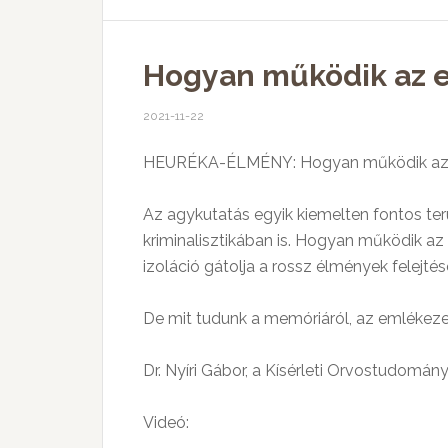
Hogyan működik az 
2021-11-22
HEURÉKA-ÉLMÉNY: Hogyan működik az e
Az agykutatás egyik kiemelten fontos te
kriminalisztikában is. Hogyan működik az
izoláció gátolja a rossz élmények felejté
De mit tudunk a memóriáról, az emlékeze
Dr. Nyíri Gábor, a Kísérleti Orvostudomán
Videó: