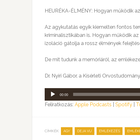
HEURÉKA-ÉLMÉNY: Hogyan működik az e
Az agykutatás egyik kiemelten fontos te
kriminalisztikában is. Hogyan működik az
izoláció gátolja a rossz élmények felejté
De mit tudunk a memóriáról, az emlékeze
Dr. Nyíri Gábor, a Kísérleti Orvostudomán
Audió
00:00
lejátszó
Feliratkozás:
Apple Podcasts
|
Spotify
|
T
CÍMKÉK:
,
,
,
AGY
DEJA VU
EMLÉKEZÉS
EMLÉK