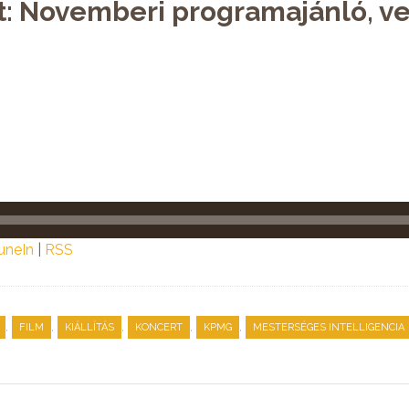
t: Novemberi programajánló, v
uneIn
|
RSS
,
,
,
,
,
FILM
KIÁLLÍTÁS
KONCERT
KPMG
MESTERSÉGES INTELLIGENCIA