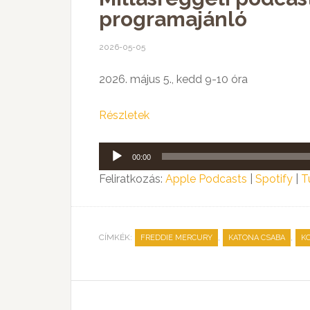
programajánló
2026-05-05
2026. május 5., kedd 9-10 óra
Részletek
Audió
00:00
lejátszó
Feliratkozás:
Apple Podcasts
|
Spotify
|
T
CÍMKÉK:
,
,
FREDDIE MERCURY
KATONA CSABA
K