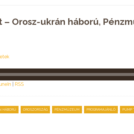
st – Orosz-ukrán háború, Pénz
etek
uneIn
|
RSS
,
,
,
,
N HÁBORÚ
OROSZORSZÁG
PÉNZMÚZEUM
PROGRAMAJÁNLÓ
PUMP 