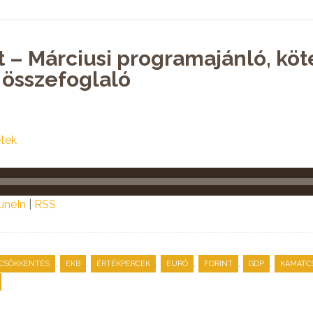
t – Márciusi programajánló, köt
 összefoglaló
tek
uneIn
|
RSS
,
,
,
,
,
,
CSÖKKENTÉS
EKB
ÉRTÉKPERCEK
EURÓ
FORINT
GDP
KAMATC