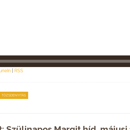
uneIn
|
RSS
TŐZSDENYITÁS
: Szülinapos Margit híd, májusi