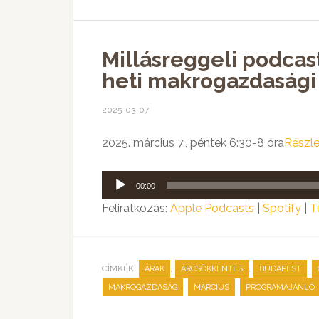
Millásreggeli podcas
heti makrogazdasági
2025-03-07
2025. március 7., péntek 6:30-8 óra
Részle
Audió
00:00
lejátszó
Feliratkozás:
Apple Podcasts
|
Spotify
|
T
CÍMKÉK:
,
,
,
ÁRAK
ÁRCSÖKKENTÉS
BUDAPEST
,
,
MAKROGAZDASÁG
MÁRCIUS
PROGRAMAJÁNLÓ