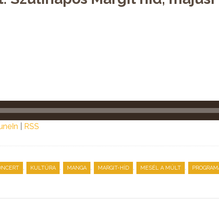
uneIn
|
RSS
,
,
,
,
,
ONCERT
KULTÚRA
MANGA
MARGIT-HÍD
MESÉL A MÚLT
PROGRAM