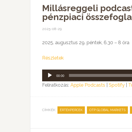
Millásreggeli podcas
pénzpiaci összefogla
2025-08-29
2025. augusztus 29. péntek, 6.30 – 8 óra
Részletek
Audió
00:00
lejátszó
Feliratkozás:
Apple Podcasts
|
Spotify
|
T
CÍMKÉK:
,
,
ÉRTÉKPERCEK
OTP GLOBAL MARKETS