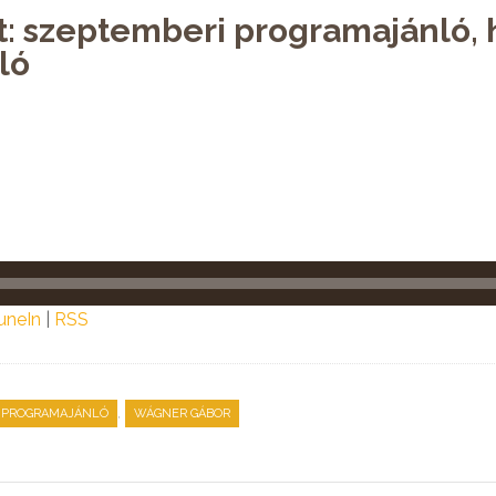
t: szeptemberi programajánló, 
ló
uneIn
|
RSS
,
PROGRAMAJÁNLÓ
WÁGNER GÁBOR