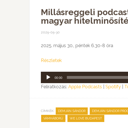
Millásreggeli podcas
magyar hitelminősít
2025-05-30
2025. május 30., péntek 6.30-8 óra
Részletek
Audió
00:00
lejátszó
Feliratkozás:
Apple Podcasts
|
Spotify
|
T
CÍMKÉK:
,
DEMJÁN SÁNDOR
DEMJÁN SÁNDOR PRO
,
VÁMHÁBORÚ
WE LOVE BUDAPEST