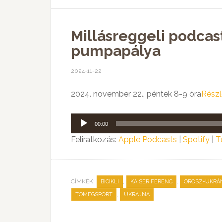
Millásreggeli podca
pumpapálya
2024-11-22
2024. november 22., péntek 8-9 óra
Részl
Audió
00:00
lejátszó
Feliratkozás:
Apple Podcasts
|
Spotify
|
T
CÍMKÉK:
,
,
BICIKLI
KAISER FERENC
OROSZ-UKRÁ
,
TÖMEGSPORT
UKRAJNA