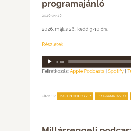
programajánló
2026-05-26
2026. május 26., kedd 9-10 óra
Részletek
Audió
00:00
lejátszó
Feliratkozás:
Apple Podcasts
|
Spotify
|
T
CÍMKÉK:
,
,
MARTIN HEIDEGGER
PROGRAMAJÁNLÓ
Millásreggeli podcast