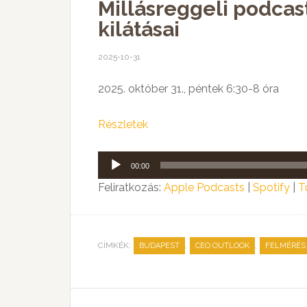
Millásreggeli podcas
kilátásai
2025-10-31
2025. október 31., péntek 6:30-8 óra
Részletek
Audió
00:00
lejátszó
Feliratkozás:
Apple Podcasts
|
Spotify
|
T
CÍMKÉK:
,
,
BUDAPEST
CEO OUTLOOK
FELMÉRÉS