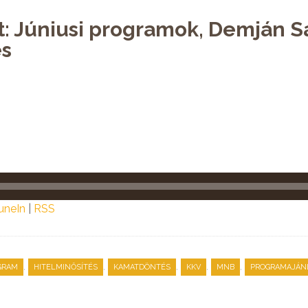
t: Júniusi programok, Demján 
és
uneIn
|
RSS
,
,
,
,
,
GRAM
HITELMINŐSÍTÉS
KAMATDÖNTÉS
KKV
MNB
PROGRAMAJÁN