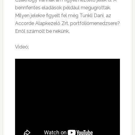
bennfentes eladások például megugrottak.
Milyen jelekre figyelt fel még Tunkli Dani, az
Accorde Alapkezelő Zrt. portfóliómenedzsere?
Erről számolt be nekünk.
Videó: