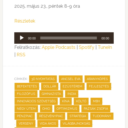
2025. május 23., péntek 8-9 óra
Részletek
Audió
00:00
00:00
lejátszó
Feliratkozás:
Apple Podcasts
|
Spotify
|
TuneIn
|
RSS
CÍMKÉK:
,
,
,
3D NYOMTATÁS
ANCSEL ÉVA
ARANYKÖPÉS
,
,
,
,
BEFEKTETÉS
DOLLÁR
EZÜSTÉREM
FEJLESZTÉS
,
,
,
FILOZÓFUS
GIMNAZISTA
INDIA
,
,
,
,
INNOVÁCIÓS SZÖVETSÉG
KÍNA
KÖLTŐ
MBH
,
,
,
,
NÉGY ÜTEM
OHIO
OPTIMIZMUS
PAZSÁK ZSÓFIA
,
,
,
PÉNZPIAC
RÉSZVÉNYPIAC
STRATÉGIA
TUDOMÁNY
,
,
,
,
VERSENY
VIDA ÁKOS
VILÁGBAJNOKSÁG