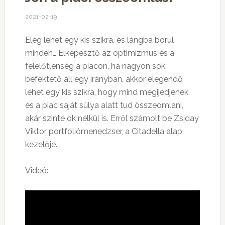
2021-02-19
Elég lehet egy kis szikra, és lángba borul
minden… Elképesztő az optimizmus és a
felelőtlenség a piacon, ha nagyon sok
befektető áll egy irányban, akkor elegendő
lehet egy kis szikra, hogy mind megijedjenek,
és a piac saját súlya alatt tud összeomlani,
akár szinte ok nélkül is. Erről számolt be Zsiday
Viktor portfóliómenedzser, a Citadella alap
kezelője.
Videó: