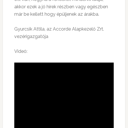
akkor ezek a jó hírek részben vagy egészben
már be kellett hogy épüljenek az árakba.
Gyurcsik Attila, az Accorde Alapkezelő Zrt.
vezérigazgatója
Videó: