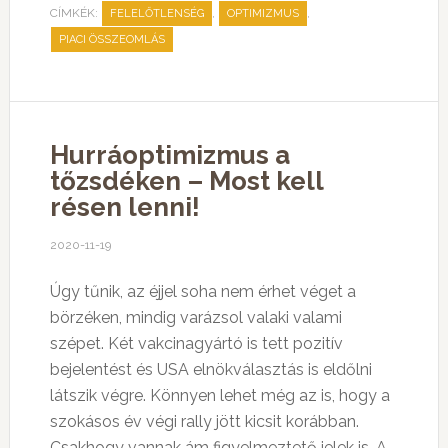
CÍMKÉK:
,
,
FELELŐTLENSÉG
OPTIMIZMUS
PIACI ÖSSZEOMLÁS
Hurráoptimizmus a
tőzsdéken – Most kell
résen lenni!
2020-11-19
Úgy tűnik, az éjjel soha nem érhet véget a
börzéken, mindig varázsol valaki valami
szépet. Két vakcinagyártó is tett pozitív
bejelentést és USA elnökválasztás is eldőlni
látszik végre. Könnyen lehet még az is, hogy a
szokásos év végi rally jött kicsit korábban.
Csakhogy vannak ám figyelmeztető jelek is. A