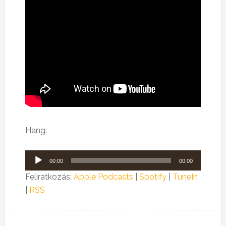
Hang:
Audió
00:00
00:00
lejátszó
Feliratkozás:
Apple Podcasts
|
Spotify
|
TuneIn
|
RSS