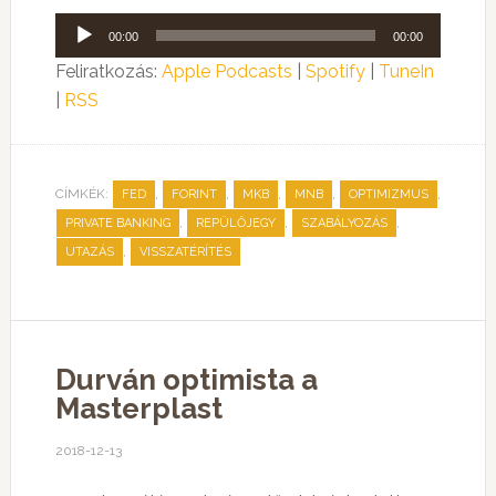
Audió
00:00
00:00
lejátszó
Feliratkozás:
Apple Podcasts
|
Spotify
|
TuneIn
|
RSS
CÍMKÉK:
,
,
,
,
,
FED
FORINT
MKB
MNB
OPTIMIZMUS
,
,
,
PRIVATE BANKING
REPÜLŐJEGY
SZABÁLYOZÁS
,
UTAZÁS
VISSZATÉRÍTÉS
Durván optimista a
Masterplast
2018-12-13