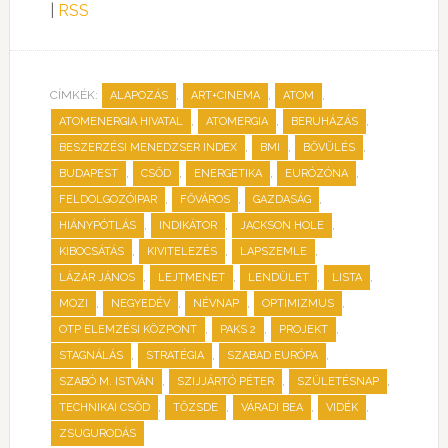
|
RSS
CÍMKÉK:
,
,
,
ALAPOZÁS
ART+CINEMA
ATOM
,
,
,
ATOMENERGIA HIVATAL
ATOMERGIA
BERUHÁZÁS
,
,
,
BESZERZÉSI MENEDZSER INDEX
BMI
BŐVÜLÉS
,
,
,
,
BUDAPEST
CSŐD
ENERGETIKA
EURÓZÓNA
,
,
,
FELDOLGOZÓIPAR
FŐVÁROS
GAZDASÁG
,
,
,
HIÁNYPÓTLÁS
INDIKÁTOR
JACKSON HOLE
,
,
,
KIBOCSÁTÁS
KIVITELEZÉS
LAPSZEMLE
,
,
,
,
LÁZÁR JÁNOS
LEJTMENET
LENDÜLET
LISTA
,
,
,
,
MOZI
NEGYEDÉV
NÉVNAP
OPTIMIZMUS
,
,
,
OTP ELEMZÉSI KÖZPONT
PAKS 2
PROJEKT
,
,
,
STAGNÁLÁS
STRATÉGIA
SZABAD EURÓPA
,
,
,
SZABÓ M. ISTVÁN
SZIJJÁRTÓ PÉTER
SZÜLETÉSNAP
,
,
,
,
TECHNIKAI CSŐD
TŐZSDE
VÁRADI BEA
VIDÉK
ZSUGURODÁS