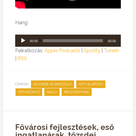
Hang:
Audió
00:00
00:00
lejátszó
Feliratkozás:
Apple Podcasts
|
Spotify
|
TuneIn
|
RSS
CÍMKÉK:
,
,
ACCORDE ALAPKEZELŐ
HETI ALAPOZÓ
,
,
OPTIMIZMUS
RALLY
RÉSZVÉNYPIAC
Fővárosi fejlesztések, eső
ingatlanárak, tőzsdei