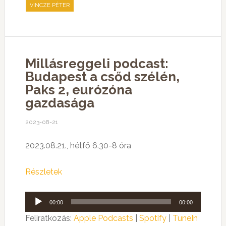
VINCZE PÉTER
Millásreggeli podcast:
Budapest a csőd szélén,
Paks 2, eurózóna
gazdasága
2023-08-21
2023.08.21., hétfő 6.30-8 óra
Részletek
Audió
00:00
00:00
lejátszó
Feliratkozás:
Apple Podcasts
|
Spotify
|
TuneIn