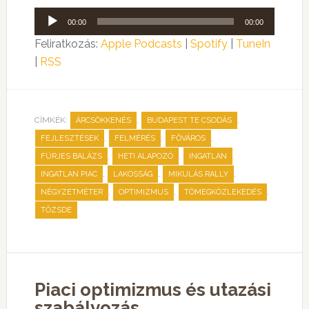
Audió
00:00
00:00
lejátszó
Feliratkozás:
Apple Podcasts
|
Spotify
|
TuneIn
|
RSS
CÍMKÉK:
,
,
ÁRCSÖKKENÉS
BUDAPEST TE CSODÁS
,
,
,
FEJLESZTÉSEK
FELMÉRÉS
FŐVÁROS
,
,
,
FÜRJES BALÁZS
HETI ALAPOZÓ
INGATLAN
,
,
,
INGATLAN PIAC
LAKOSSÁG
MIKULÁS RALLY
,
,
,
NÉGYZETMÉTER
OPTIMIZMUS
TÖMEGKÖZLEKEDÉS
TŐZSDE
Piaci optimizmus és utazási
szabályozás