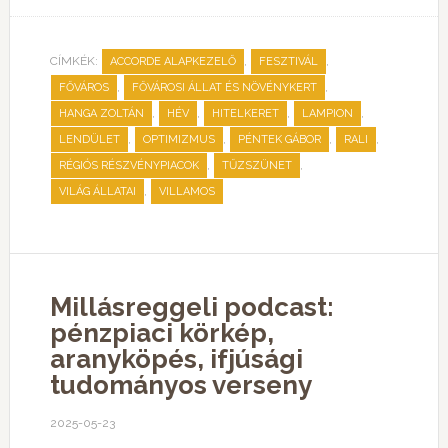
CÍMKÉK:
,
,
ACCORDE ALAPKEZELŐ
FESZTIVÁL
,
,
FŐVÁROS
FŐVÁROSI ÁLLAT ÉS NÖVÉNYKERT
,
,
,
,
HANGA ZOLTÁN
HÉV
HITELKERET
LAMPION
,
,
,
,
LENDÜLET
OPTIMIZMUS
PÉNTEK GÁBOR
RALI
,
,
RÉGIÓS RÉSZVÉNYPIACOK
TŰZSZÜNET
,
VILÁG ÁLLATAI
VILLAMOS
Millásreggeli podcast:
pénzpiaci körkép,
aranyköpés, ifjúsági
tudományos verseny
2025-05-23