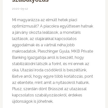
2020-05-12
Mi magyarázza az elmúlt hetek piaci
optimizmusát? A piacokra együttesen hatnak
a járvány okozta leállások, a monetáris
lazítások, az olajárakkal kapcsolatos
aggodalmak és a vártnál néha jobb
makroadatok. Pleschinger Gyula, MKB Private
Banking Igazgatója arról is beszélt, hogy
stabilizálódni látszik a forint, és mi ennek az
oka. Utazási iroda csődökről is beszéltünk,
illetve arról, hogy egyre több korlátozás, pont
az ellentéte, mint amit a nyitásokról hallunk.
Plusz, szerdán dönt Brüsszel az utazással
kapcsolatos szabályozásokról, érdekes
újdonságok is jöhetnek.