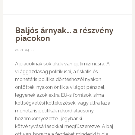
Baljós árnyak… a részvény
piacokon
2021-04-22
A piacoknak sok okuk van optimizmusra. A
világgazdaság politikusai, a fiskális és
monetáris politika döntéshozói nyakon
öntötték, nyakon öntik a világot pénzzel,
legyenek azok extra EU-s források, sima
költségvetési költekezések, vagy ultra laza
monetáris politikák rekord alacsony
hozamkörnyezettel, jegybanki
kötvényvásárlásokkal megfűszerezve. A baj
ott van, hogyha a fentieket mindenki tudja,