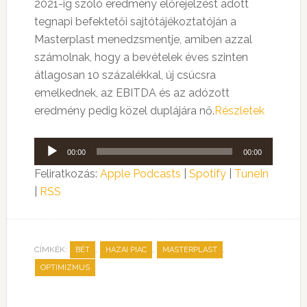
2021-ig szóló eredmény előrejelzést adott
tegnapi befektetői sajtótájékoztatóján a
Masterplast menedzsmentje, amiben azzal
számolnak, hogy a bevételek éves szinten
átlagosan 10 százalékkal, új csúcsra
emelkednek, az EBITDA és az adózott
eredmény pedig közel duplájára nő.
Részletek
Audió
00:00
00:00
lejátszó
Feliratkozás:
Apple Podcasts
|
Spotify
|
TuneIn
|
RSS
CÍMKÉK:
,
,
,
BÉT
HAZAI PIAC
MASTERPLAST
OPTIMIZMUS