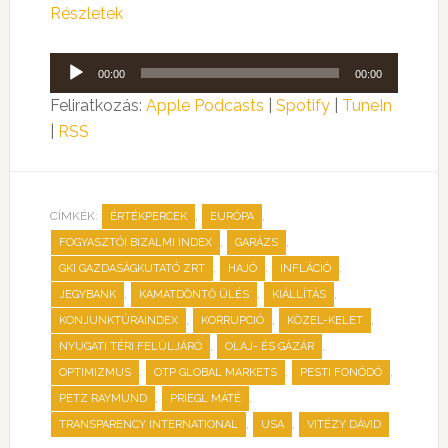
Részletek
Audió
00:00
00:00
lejátszó
Feliratkozás:
Apple Podcasts
|
Spotify
|
TuneIn
|
RSS
CÍMKÉK:
,
,
ÉRTÉKPERCEK
EURÓPA
,
,
FOGYASZTÓI BIZALMI INDEX
GARÁZS
,
,
,
GKI GAZDASÁGKUTATÓ ZRT
HAJÓ
INFLÁCIÓ
,
,
,
JEGYBANK
KAMATDÖNTŐ ÜLÉS
KIÁLLÍTÁS
,
,
,
KONJUNKTÚRAINDEX
KORRUPCIÓ
KÖZEL-KELET
,
,
NYUGATI TÉRI FELÜLJÁRÓ
OLAJ- ÉS GÁZÁR
,
,
,
OPTIMIZMUS
OTP GLOBAL MARKETS
PESTI FONÓDÓ
,
,
PETZ RAYMUND
PRIEGL MÁTÉ
,
,
TRANSPARENCY INTERNATIONAL
USA
VITÉZY DÁVID