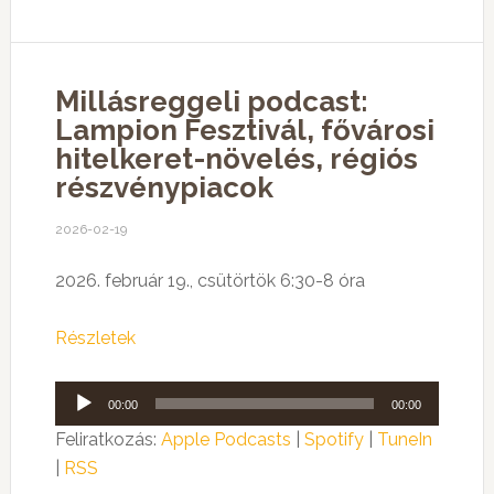
Millásreggeli podcast:
Lampion Fesztivál, fővárosi
hitelkeret-növelés, régiós
részvénypiacok
2026-02-19
2026. február 19., csütörtök 6:30-8 óra
Részletek
Audió
00:00
00:00
lejátszó
Feliratkozás:
Apple Podcasts
|
Spotify
|
TuneIn
|
RSS