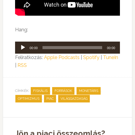
Hang:
Audió
00:00
00:00
lejátszó
Feliratkozás:
Apple Podcasts
|
Spotify
|
TuneIn
|
RSS
CÍMKÉK:
,
,
,
FISKÁLIS
FORRÁSOK
MONETÁRIS
,
,
OPTIMIZMUS
PIAC
VILÁGGAZDASÁG
Jön a piaci összeomlás?