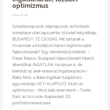
optimizmus
2020-11-19
Születésnaposok, népnaposok, évfordulók
ünneplése után lapszemle, tőzsdei helyzetkép.
BUDAPEST, TE CSODÁS: Mit tartanak a
fővárosiak a közeljövő három legfontosabb
fejlesztésének? Egy felmérésből kiderült. –
Fürjes Balázs, Budapest fejlesztéséért felelős
államtitkár. INGATLAN: Ha lassan is, de
beindult az árak esése az ingatlanpiacon –
Balla Ákos, a Balla Ingatlan tulajdonos-
ügyvezetője. HETI ALAPOZÓ: Kitört az
optimizmus – Most kell résen lenni! – Tunkli
Dani, az Accorde Alapkezelő Zrt.
portfóliómenedzsere