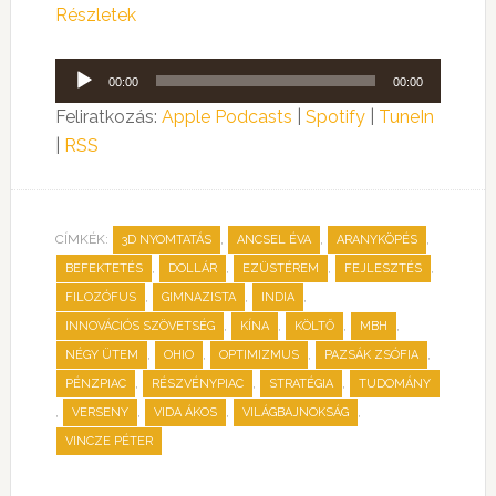
Részletek
Audió
00:00
00:00
lejátszó
Feliratkozás:
Apple Podcasts
|
Spotify
|
TuneIn
|
RSS
CÍMKÉK:
,
,
,
3D NYOMTATÁS
ANCSEL ÉVA
ARANYKÖPÉS
,
,
,
,
BEFEKTETÉS
DOLLÁR
EZÜSTÉREM
FEJLESZTÉS
,
,
,
FILOZÓFUS
GIMNAZISTA
INDIA
,
,
,
,
INNOVÁCIÓS SZÖVETSÉG
KÍNA
KÖLTŐ
MBH
,
,
,
,
NÉGY ÜTEM
OHIO
OPTIMIZMUS
PAZSÁK ZSÓFIA
,
,
,
PÉNZPIAC
RÉSZVÉNYPIAC
STRATÉGIA
TUDOMÁNY
,
,
,
,
VERSENY
VIDA ÁKOS
VILÁGBAJNOKSÁG
VINCZE PÉTER