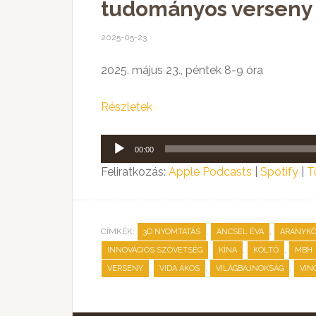
tudományos verseny
2025-05-23
2025. május 23., péntek 8-9 óra
Részletek
Audió
00:00
lejátszó
Feliratkozás:
Apple Podcasts
|
Spotify
|
T
CÍMKÉK:
,
,
3D NYOMTATÁS
ANCSEL ÉVA
ARANYK
,
,
,
INNOVÁCIÓS SZÖVETSÉG
KÍNA
KÖLTŐ
MBH
,
,
,
VERSENY
VIDA ÁKOS
VILÁGBAJNOKSÁG
VIN