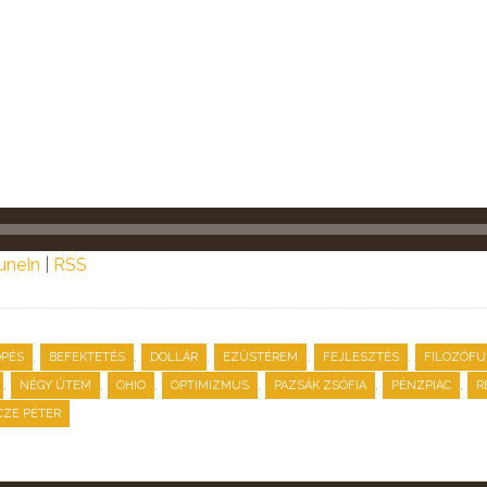
uneIn
|
RSS
,
,
,
,
,
ÖPÉS
BEFEKTETÉS
DOLLÁR
EZÜSTÉREM
FEJLESZTÉS
FILOZÓFU
,
,
,
,
,
,
NÉGY ÜTEM
OHIO
OPTIMIZMUS
PAZSÁK ZSÓFIA
PÉNZPIAC
R
CZE PÉTER