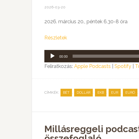
2026-03-20
2026. március 20., péntek 6.30-8 óra
Részletek
Audió
00:00
lejátszó
Feliratkozás:
Apple Podcasts
|
Spotify
|
T
CÍMKÉK:
,
,
,
,
BÉT
DOLLÁR
EKB
EUR
EURÓ
Millásreggeli podcas
összefoglaló