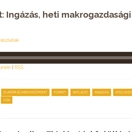
t: Ingázás, heti makrogazdasági
észletek
uneIn
|
RSS
,
,
,
,
,
EURÓPA ÉLMÉNYKÖZPONT
FORINT
INFLÁCIÓ
INGÁZÁS
KÖZLEKE
,
USA