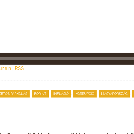
uneIn
|
RSS
,
,
,
,
,
ZETŐS PARKOLÁS
FORINT
INFLÁCIÓ
KORRUPCIÓ
MAGYARORSZÁG