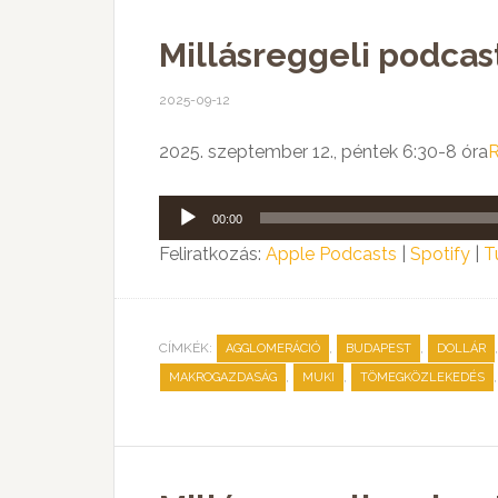
Millásreggeli podcas
2025-09-12
2025. szeptember 12., péntek 6:30-8 óra
R
Audió
00:00
lejátszó
Feliratkozás:
Apple Podcasts
|
Spotify
|
T
CÍMKÉK:
,
,
AGGLOMERÁCIÓ
BUDAPEST
DOLLÁR
,
,
MAKROGAZDASÁG
MUKI
TÖMEGKÖZLEKEDÉS