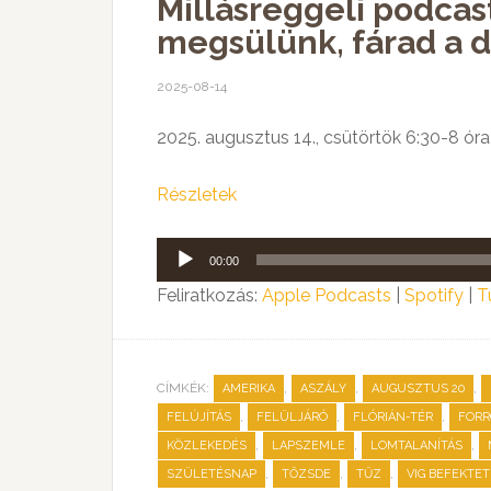
Millásreggeli podcast:
megsülünk, fárad a d
2025-08-14
2025. augusztus 14., csütörtök 6:30-8 óra
Részletek
Audió
00:00
lejátszó
Feliratkozás:
Apple Podcasts
|
Spotify
|
T
CÍMKÉK:
,
,
,
AMERIKA
ASZÁLY
AUGUSZTUS 20
,
,
,
FELÚJÍTÁS
FELÜLJÁRÓ
FLÓRIÁN-TÉR
FORR
,
,
,
KÖZLEKEDÉS
LAPSZEMLE
LOMTALANÍTÁS
,
,
,
SZÜLETÉSNAP
TŐZSDE
TŰZ
VIG BEFEKTE