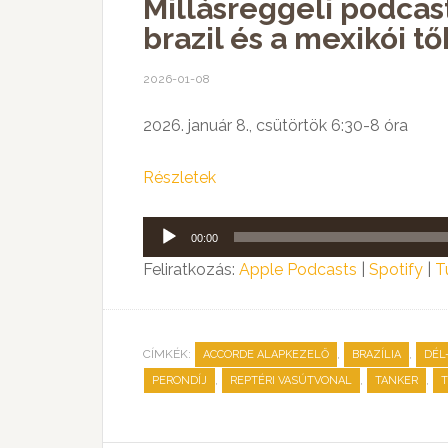
Millásreggeli podcast
brazil és a mexikói t
2026-01-08
2026. január 8., csütörtök 6:30-8 óra
Részletek
Audió
00:00
lejátszó
Feliratkozás:
Apple Podcasts
|
Spotify
|
T
CÍMKÉK:
,
,
ACCORDE ALAPKEZELŐ
BRAZÍLIA
DÉL
,
,
,
PERONDÍJ
REPTÉRI VASÚTVONAL
TANKER
T