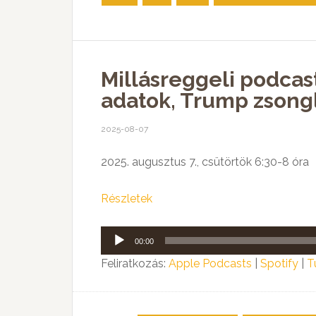
Millásreggeli podcas
adatok, Trump zsong
2025-08-07
2025. augusztus 7., csütörtök 6:30-8 óra
Részletek
Audió
00:00
lejátszó
Feliratkozás:
Apple Podcasts
|
Spotify
|
T