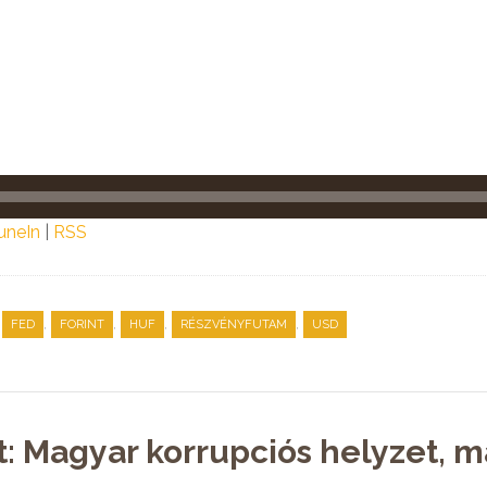
uneIn
|
RSS
,
,
,
,
,
FED
FORINT
HUF
RÉSZVÉNYFUTAM
USD
t: Magyar korrupciós helyzet, 