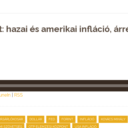
: hazai és amerikai infláció, á
uneIn
|
RSS
,
,
,
,
,
VÁSÁRLÓKOSÁR
DOLLÁR
FED
FORINT
INFLÁCIÓ
KOVÁCS MIHÁLY
,
,
MI SZÖVETSÉG
OTP ELEMZÉSI KÖZPONT
USA INFLÁCIÓ