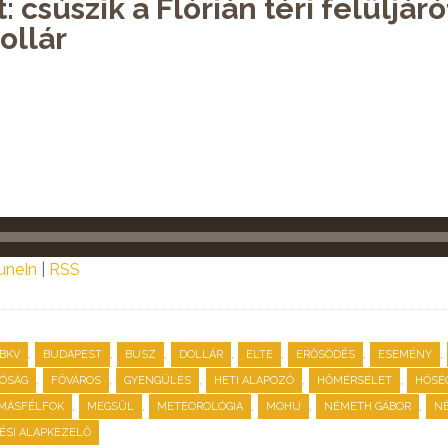
 csúszik a Flórián téri felüljáróf
ollár
uneIn
|
RSS
,
,
,
,
,
,
,
BKV
BUDAPEST
BUSZ
DOLLÁR
ELTE
ERŐSÖDÉS
ESEMÉNY
,
,
,
,
,
ÓSÁG
FŐVÁROS
GYENGÜLÉS
HETI ALAPOZÓ
HŐMÉRSÉLET
HŐSÉ
,
,
,
,
,
MÁSFÉLFOK
MEGSÜL
METEOROLÓGIA
MOHU
NÉMETH GÁBOR
N
TÉSI ALAPKEZELŐ