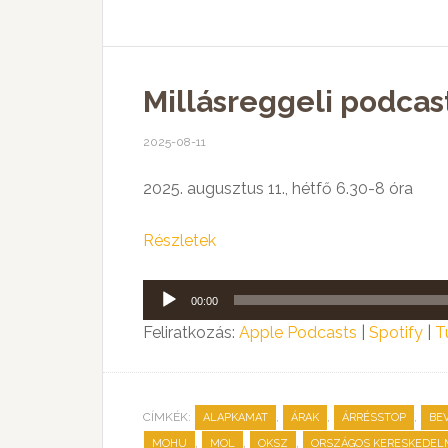
Millásreggeli podcast
2025-08-11
2025. augusztus 11., hétfő 6.30-8 óra
Részletek
Audió
00:00
lejátszó
Feliratkozás:
Apple Podcasts
|
Spotify
|
T
CÍMKÉK:
,
,
,
ALAPKAMAT
ÁRAK
ÁRRÉSSTOP
BE
,
,
,
MOHU
MOL
OKSZ
ORSZÁGOS KERESKEDEL