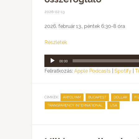
2026-02-13
2026. február 13., péntek 6:30-8 óra
Részletek
Audió
00:00
lejátszó
Feliratkozás:
Apple Podcasts
|
Spotify
|
T
CÍMKÉK:
,
,
,
ÁRFOLYAM
BUDAPEST
DOLLÁR
FI
,
TRANSPARENCY INTERNATIONAL
USA