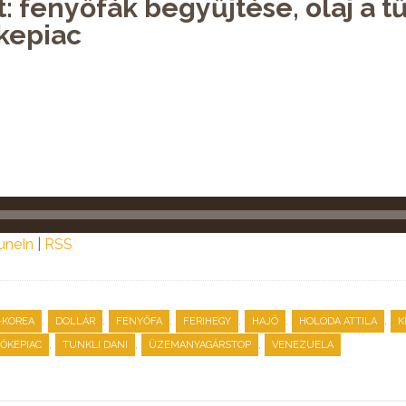
: fenyőfák begyűjtése, olaj a t
őkepiac
uneIn
|
RSS
,
,
,
,
,
,
-KOREA
DOLLÁR
FENYŐFA
FERIHEGY
HAJÓ
HOLODA ATTILA
K
,
,
,
ŐKEPIAC
TUNKLI DANI
ÜZEMANYAGÁRSTOP
VENEZUELA