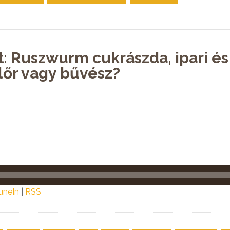
t: Ruszwurm cukrászda, ipari é
lőr vagy bűvész?
uneIn
|
RSS