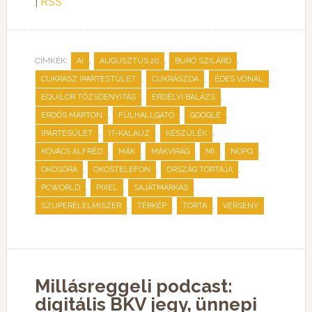
|
RSS
CÍMKÉK:
,
,
,
AI
AUGUSZTUS 20
BURÓ SZILÁRD
,
,
,
CUKRÁSZ IPARTESTÜLET
CUKRÁSZDA
ÉDES VONAL
,
,
EQUILOR TŐZSDENYITÁS
ERDÉLYI BALÁZS
,
,
,
ERDŐS MÁRTON
FÜLHALLGATÓ
GOOGLE
,
,
,
IPARTESÜLET
IT-KALAUZ
KÉSZÜLÉK
,
,
,
,
,
KOVÁCS ALFRÉD
MÁK
MÁKVIRÁG
MI
NOPQ
,
,
,
OKOSÓRA
OKOSTELEFON
ORSZÁG TORTÁJA
,
,
,
PCWORLD
PIXEL
SAJÁTMÁRKÁS
,
,
,
SZUPERÉLELMISZER
TÉRKÉP
TORTA
VERSENY
Millásreggeli podcast:
digitális BKV jegy, ünnepi