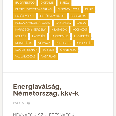
,
,
,
BUDAPESTGO
DIGITÁLIS
E-JEGY
,
,
,
ELŐREHOZOTT VÁSÁRLÁS
ELSZÍVÓ HATÁS
EURÓ
,
,
,
FABÓ GYÖRGY
FELÜLVIZSGÁLAT
FORGALOM
,
,
,
FORGALOMKORLÁTOZÁS
GAZDASÁG
JÁRDA
,
,
,
KARÁCSONY GERGELY
KILÁTÁSOK
KOCKÁZAT
,
,
,
,
KÖLTÉS
LÁNCHÍD
LAPSZEMLE
LIKVIDITÁS
,
,
,
,
MONETÁRIS
NÉVNAP
RENDSZER
SPÓROLÁS
,
,
,
SZÜLETÉSNAP
TŐZSDE
ÜNNEPSÉG
,
VÁLLALKOZÁS
VÁSÁRLÁS
Energiaválság,
Németország, kkv-k
2022-08-19
NÉVNAPOK, SZÜLETÉSNAPOK,