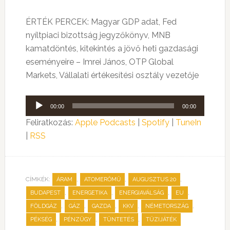
ÉRTÉK PERCEK: Magyar GDP adat, Fed
nyíltpiaci bizottság jegyzőkönyv, MNB
kamatdöntés, kitekintés a jövő heti gazdasági
eseményeire – Imrei János, OTP Global
Markets, Vállalati értékesítési osztály vezetője
Audió
00:00
00:00
lejátszó
Feliratkozás:
Apple Podcasts
|
Spotify
|
TuneIn
|
RSS
CÍMKÉK:
,
,
,
ÁRAM
ATOMERŐMŰ
AUGUSZTUS 20
,
,
,
,
BUDAPEST
ENERGETIKA
ENERGIAVÁLSÁG
EU
,
,
,
,
,
FÖLDGÁZ
GÁZ
GAZDA
KKV
NÉMETORSZÁG
,
,
,
PÉKSÉG
PÉNZÜGY
TÜNTETÉS
TÜZIJÁTÉK