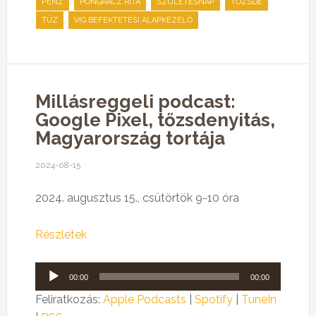
,
,
,
,
PÉNZ
PONGRÁCZ RITA
SZÜLETÉSNAP
TŐZSDE
,
TŰZ
VIG BEFEKTETÉSI ALAPKEZELŐ
Millásreggeli podcast:
Google Pixel, tőzsdenyitás,
Magyarország tortája
2024-08-15
2024. augusztus 15., csütörtök 9-10 óra
Részletek
Audió
00:00
00:00
lejátszó
Feliratkozás:
Apple Podcasts
|
Spotify
|
TuneIn