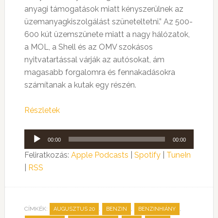
anyagi támogatások miatt kényszerülnek az
üzemanyagkiszolgálást szüneteltetni.” Az 500-
600 kút üzemszünete miatt a nagy hálózatok,
a MOL, a Shell és az OMV szokásos
nyitvatartással várják az autósokat, ám
magasabb forgalomra és fennakadásokra
számítanak a kutak egy részén.
Részletek
Audió
00:00
00:00
lejátszó
Feliratkozás:
Apple Podcasts
|
Spotify
|
TuneIn
|
RSS
CÍMKÉK:
,
,
,
AUGUSZTUS 20
BENZIN
BENZINHIÁNY