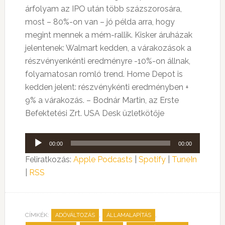
árfolyam az IPO után több százszorosára,
most – 80%-on van – jó példa arra, hogy
megint mennek a mém-rallik. Kisker áruházak
jelentenek: Walmart kedden, a várakozások a
részvényenkénti eredményre -10%-on állnak,
folyamatosan romló trend. Home Depot is
kedden jelent: részvénykénti eredményben +
9% a várakozás. – Bodnár Martin, az Erste
Befektetési Zrt. USA Desk üzletkötője
Audió
00:00
00:00
lejátszó
Feliratkozás:
Apple Podcasts
|
Spotify
|
TuneIn
|
RSS
CÍMKÉK:
,
,
ADÓVÁLTOZÁS
ÁLLAMALAPÍTÁS