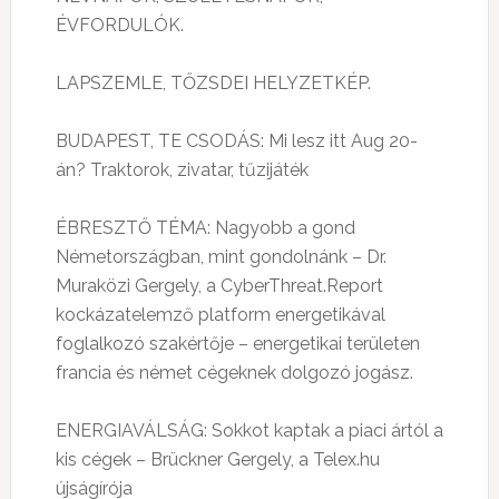
ÉVFORDULÓK.
LAPSZEMLE, TŐZSDEI HELYZETKÉP.
BUDAPEST, TE CSODÁS: Mi lesz itt Aug 20-
án? Traktorok, zivatar, tűzijáték
ÉBRESZTŐ TÉMA: Nagyobb a gond
Németországban, mint gondolnánk – Dr.
Muraközi Gergely, a CyberThreat.Report
kockázatelemző platform energetikával
foglalkozó szakértője – energetikai területen
francia és német cégeknek dolgozó jogász.
ENERGIAVÁLSÁG: Sokkot kaptak a piaci ártól a
kis cégek – Brückner Gergely, a Telex.hu
újságírója