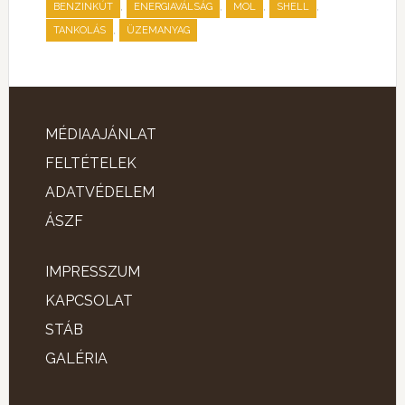
,
,
,
,
BENZINKÚT
ENERGIAVÁLSÁG
MOL
SHELL
,
TANKOLÁS
ÜZEMANYAG
MÉDIAAJÁNLAT
FELTÉTELEK
ADATVÉDELEM
ÁSZF
IMPRESSZUM
KAPCSOLAT
STÁB
GALÉRIA