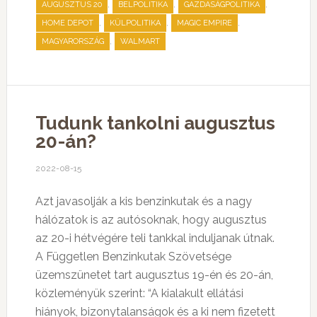
,
,
,
AUGUSZTUS 20
BELPOLITIKA
GAZDASÁGPOLITIKA
,
,
,
HOME DEPOT
KÜLPOLITIKA
MAGIC EMPIRE
,
MAGYARORSZÁG
WALMART
Tudunk tankolni augusztus
20-án?
2022-08-15
Azt javasolják a kis benzinkutak és a nagy
hálózatok is az autósoknak, hogy augusztus
az 20-i hétvégére teli tankkal induljanak útnak.
A Független Benzinkutak Szövetsége
üzemszünetet tart augusztus 19-én és 20-án,
közleményük szerint: “A kialakult ellátási
hiányok, bizonytalanságok és a ki nem fizetett