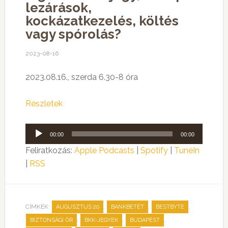
lezárások,
kockázatkezelés, költés
vagy spórolás?
2023-08-16
2023.08.16., szerda 6.30-8 óra
Részletek
Audió
00:00
00:00
lejátszó
Feliratkozás:
Apple Podcasts
|
Spotify
|
TuneIn
|
RSS
CÍMKÉK:
,
,
,
AUGUSZTUS 20
BANKBETÉT
BESTBYTE
,
,
,
BIZTONSÁGI ŐR
BKK-JEGYEK
BUDAPEST