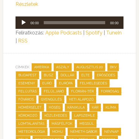
Részletek
Audió
00:00
00:00
lejátszó
Feliratkozás:
Apple Podcasts
|
Spotify
|
TuneIn
|
RSS
CÍMKÉK:
,
,
,
,
AMERIKA
ASZÁLY
AUGUSZTUS 20
BKV
,
,
,
,
,
BUDAPEST
BUSZ
DOLLÁR
ELTE
ERŐSÖDÉS
,
,
,
,
ESEMÉNY
EURÓ
EURÓPA
FELMELEGEDÉS
,
,
,
,
FELÚJÍTÁS
FELÜLJÁRÓ
FLÓRIÁN-TÉR
FORRÓSÁG
,
,
,
FŐVÁROS
GYENGÜLÉS
HETI ALAPOZÓ
,
,
,
,
,
HŐMÉRSÉLET
HŐSÉG
KÁNIKULA
KÁR
KLÍMA
,
,
,
KÓROKOZÓ
KÖZLEKEDÉS
LAPSZEMLE
,
,
,
LOMTALANÍTÁS
MÁSFÉLFOK
MEGSÜL
,
,
,
,
METEOROLÓGIA
MOHU
NÉMETH GÁBOR
NÉVNAP