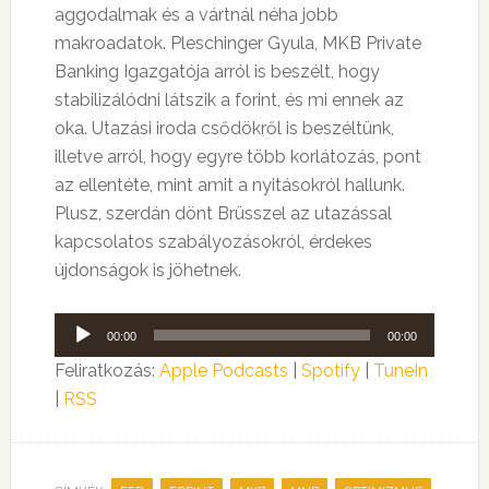
aggodalmak és a vártnál néha jobb
makroadatok. Pleschinger Gyula, MKB Private
Banking Igazgatója arról is beszélt, hogy
stabilizálódni látszik a forint, és mi ennek az
oka. Utazási iroda csődökről is beszéltünk,
illetve arról, hogy egyre több korlátozás, pont
az ellentéte, mint amit a nyitásokról hallunk.
Plusz, szerdán dönt Brüsszel az utazással
kapcsolatos szabályozásokról, érdekes
újdonságok is jöhetnek.
Audió
00:00
00:00
lejátszó
Feliratkozás:
Apple Podcasts
|
Spotify
|
TuneIn
|
RSS