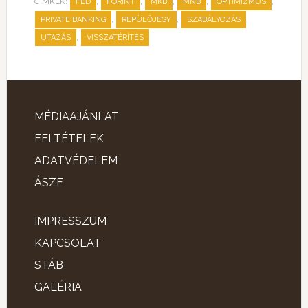
CÍMKÉK:
,
,
,
,
,
FED
FORINT
MKB
MNB
OPTIMIZMUS
,
,
,
PRIVATE BANKING
REPÜLŐJEGY
SZABÁLYOZÁS
,
UTAZÁS
VISSZATÉRÍTÉS
MÉDIAAJÁNLAT
FELTÉTELEK
ADATVÉDELEM
ÁSZF
IMPRESSZUM
KAPCSOLAT
STÁB
GALÉRIA