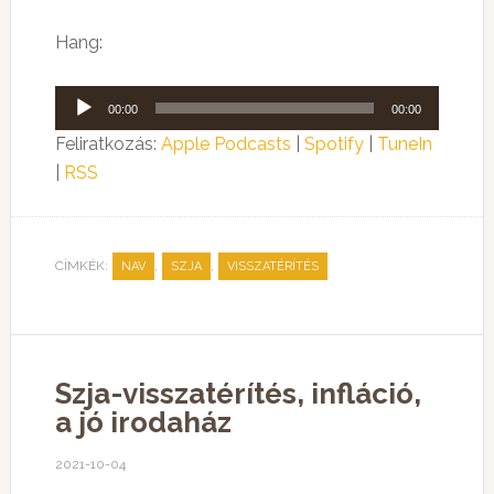
Hang:
Audió
00:00
00:00
lejátszó
Feliratkozás:
Apple Podcasts
|
Spotify
|
TuneIn
|
RSS
CÍMKÉK:
,
,
NAV
SZJA
VISSZATÉRÍTÉS
Szja-visszatérítés, infláció,
a jó irodaház
2021-10-04