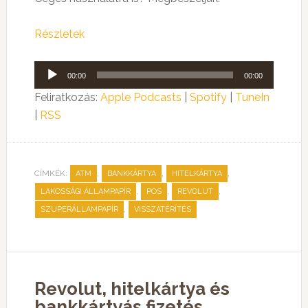
Részletek
Audió
00:00
00:00
lejátszó
Feliratkozás:
Apple Podcasts
|
Spotify
|
TuneIn
|
RSS
CÍMKÉK:
,
,
,
ATM
BANKKÁRTYA
HITELKÁRTYA
,
,
,
LAKOSSÁGI ÁLLAMPAPÍR
POS
REVOLUT
,
SZUPERÁLLAMPAPÍR
VISSZATÉRÍTÉS
Revolut, hitelkártya és
bankkártyás fizetés