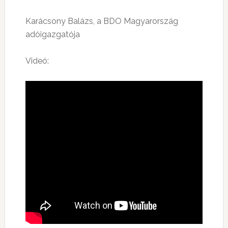
Karácsony Balázs, a BDO Magyarország
adóigazgatója
Videó: