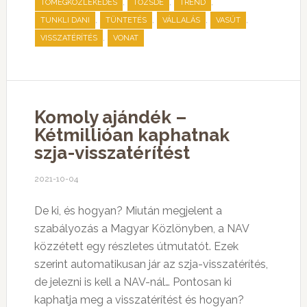
,
,
,
TÖMEGKÖZLEKEDÉS
TŐZSDE
TREND
,
,
,
,
TUNKLI DANI
TÜNTETÉS
VÁLLALÁS
VASÚT
,
VISSZATÉRÍTÉS
VONAT
Komoly ajándék –
Kétmillióan kaphatnak
szja-visszatérítést
2021-10-04
De ki, és hogyan? Miután megjelent a
szabályozás a Magyar Közlönyben, a NAV
közzétett egy részletes útmutatót. Ezek
szerint automatikusan jár az szja-visszatérítés,
de jelezni is kell a NAV-nál… Pontosan ki
kaphatja meg a visszatérítést és hogyan?