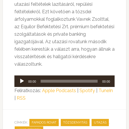
utazási feltételek lazításáról, repülési
feltételekről. Ezt követően a tőzsdei
árfolyamokkal foglalkoztunk Vavrek Zsolttal,
az Equilor Befektetési Zrt. prémium befektetési
szolgáltatások és private banking
igazgatójával. Az utazási rovatunk második
felében kerestük a választ arra, hogyan állnak a
visszatérítések és hallgatói kérdésekre
válaszoltunk.
Audió
00:00
00:00
lejátszó
Feliratkozás:
Apple Podcasts
|
Spotify
|
TuneIn
|
RSS
CÍMKÉK:
,
,
,
FAPADOS ROVAT
TŐZSDENYITÁS
UTAZÁS