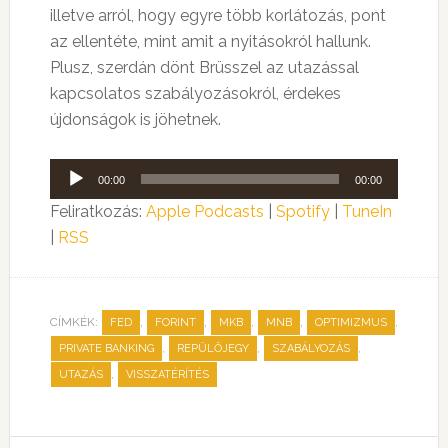
illetve arról, hogy egyre több korlátozás, pont
az ellentéte, mint amit a nyitásokról hallunk.
Plusz, szerdán dönt Brüsszel az utazással
kapcsolatos szabályozásokról, érdekes
újdonságok is jöhetnek.
Audió
00:00
00:00
lejátszó
Feliratkozás:
Apple Podcasts
|
Spotify
|
TuneIn
|
RSS
CÍMKÉK:
,
,
,
,
,
FED
FORINT
MKB
MNB
OPTIMIZMUS
,
,
,
PRIVATE BANKING
REPÜLŐJEGY
SZABÁLYOZÁS
,
UTAZÁS
VISSZATÉRÍTÉS