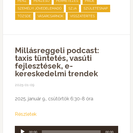
,
,
,
,
PÉNZ
PÉNZESŐ
PERMETEZÉS
PRIDE
,
,
,
SZEMÉLYI JÖVEDELEMADÓ
SZJA
SZÜLETÉSNAP
,
,
TŐZSDE
VÁSÁRCSARNOK
VISSZATÉRÍTÉS
Millásreggeli podcast:
taxis tüntetés, vasúti
fejlesztések, e-
kereskedelmi trendek
2025-01-09
2025. január 9., csütörtök 6:30-8 óra
Részletek
Audió
00:00
00:00