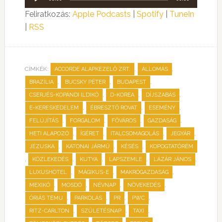
lejátszó
Feliratkozás:
Apple Podcasts
|
Spotify
|
TuneIn
|
RSS
CÍMKÉK:
,
,
ACCORDE ALAPKEZELŐ ZRT.
ÁLLOMÁS
,
,
,
BRAZÍLIA
BUCSKY PÉTER
BUDAPEST
,
,
,
CSERJÉS-KOPÁNDI ILDIKÓ
D-KOREA
DÍJSZABÁS
,
,
,
E-KERESKEDELEM
ÉBRESZTŐ ROVAT
ESEMÉNY
,
,
,
,
FELÚJÍTÁS
FORGALOM
FŐVÁROS
GAZDASÁG
,
,
,
,
HETI ALAPOZÓ
ÍGÉRET
ITALCSOMAGOLÁS
JEGYÁR
,
,
,
JÉZUSKA
KATONAI JÁRMŰ
KÉSÉS
KOPOGTATÓRÉM
,
,
,
,
,
KÖZLEKEDÉS
KUTYA
LAPSZEMLE
LÁZÁR JÁNOS
,
,
,
LUXUSHOTEL
MÁGIKUS-E
MAKROGAZDASÁG
,
,
,
,
MEXIKÓ
MOSDÓ
NÉVNAP
NÖVEKEDÉS
,
,
,
,
ÓRIÁS TEMU
PARKOLÁS
PR
PWC
,
,
,
RITZ-CARLTON
SZÜLETÉSNAP
TAXI