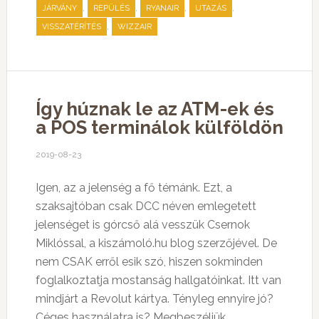
,
,
,
,
JÁRVÁNY
REPÜLÉS
RYANAIR
UTAZÁS
,
VISSZATÉRÍTÉS
WIZZAIR
Így húznak le az ATM-ek és
a POS terminálok külföldön
2019-08-23
Igen, az a jelenség a fő témánk. Ezt, a
szaksajtóban csak DCC néven emlegetett
jelenséget is górcső alá vesszük Csernok
Miklóssal, a kiszámoló.hu blog szerzőjével. De
nem CSAK erről esik szó, hiszen sokminden
foglalkoztatja mostanság hallgatóinkat. Itt van
mindjárt a Revolut kártya. Tényleg ennyire jó?
Céges használatra is? Megbeszéljük.