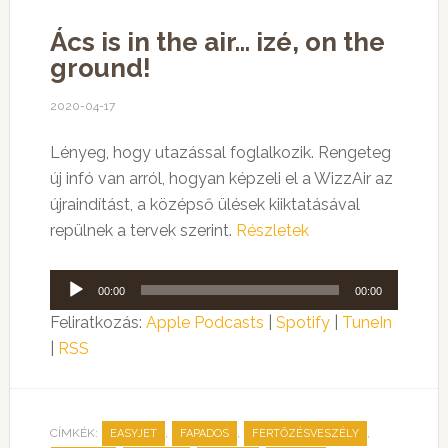
Ács is in the air… izé, on the
ground!
2020-04-17
Lényeg, hogy utazással foglalkozik. Rengeteg
új infó van arról, hogyan képzeli el a WizzAir az
újraindítást, a középső ülések kiiktatásával
repülnek a tervek szerint.
Részletek
Audió
00:00
00:00
lejátszó
Feliratkozás:
Apple Podcasts
|
Spotify
|
TuneIn
|
RSS
CÍMKÉK:
,
,
,
EASYJET
FAPADOS
FERTŐZÉSVESZÉLY