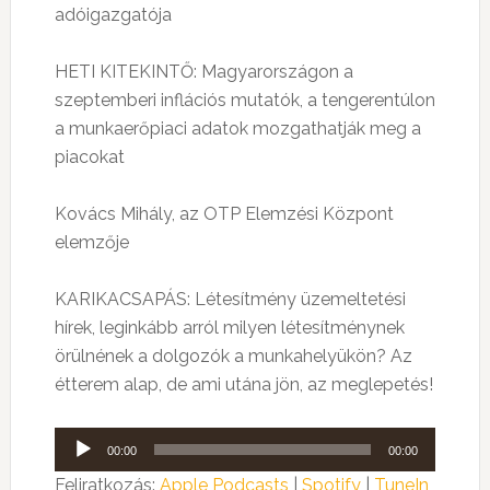
adóigazgatója
HETI KITEKINTŐ: Magyarországon a
szeptemberi inflációs mutatók, a tengerentúlon
a munkaerőpiaci adatok mozgathatják meg a
piacokat
Kovács Mihály, az OTP Elemzési Központ
elemzője
KARIKACSAPÁS: Létesítmény üzemeltetési
hírek, leginkább arról milyen létesítménynek
örülnének a dolgozók a munkahelyükön? Az
étterem alap, de ami utána jön, az meglepetés!
Audió
00:00
00:00
lejátszó
Feliratkozás:
Apple Podcasts
|
Spotify
|
TuneIn