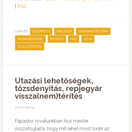
|
RSS
CÍMKÉK:
,
,
,
BUDAPEST
INFLÁCIÓ
MAGYAR KÖZLÖNY
,
,
,
,
MUNKAERŐPIAC
MUTATÓ
NAV
SZJA
VISSZATÉRÍTÉS
Utazási lehetőségek,
tőzsdenyitás, repjegyár
vissza(nem)térítés
2020-05-15
Fapados rovatunkban Ács mester
összefoglalta, hogy mit lehet most tudni az