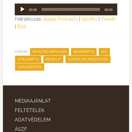
Audió
00:00
00:00
lejátszó
Feliratkozás:
Apple Podcasts
|
Spotify
|
TuneIn
|
RSS
CÍMKÉK:
,
,
,
ÁTVÁLTÁSI ÁRFOLYAM
BANKKÁRTYA
DCC
,
,
,
HITELKÁRTYA
REVOLUT
SZEMÉLYES PÉNZÜGYEK
VISSZATÉRÍTÉS
MÉDIAAJÁNLAT
FELTÉTELEK
ADATVÉDELEM
ÁSZF