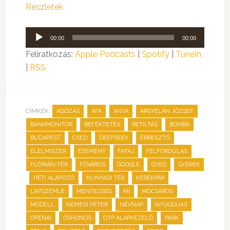
Részletek
Audió
00:00
00:00
lejátszó
Feliratkozás:
Apple Podcasts
|
Spotify
|
TuneIn
|
RSS
CÍMKÉK:
,
,
,
,
ADÓZÁS
ÁFA
ANYA
ARGYELÁN JÓZSEF
,
,
,
,
BANKMONITOR
BEFEKTETÉS
BETILTÁS
BOMBA
,
,
,
,
BUDAPEST
CSED
DEEPSEEK
ÉBRESZTŐ
,
,
,
,
ÉLELMISZER
ESEMÉNY
FAFAJ
FELFORDULÁS
,
,
,
,
FLÓRIÁN-TÉR
FŐVÁROS
GOOGLE
GYED
GYEREK
,
,
,
,
HETI ALAPOZÓ
HUNYADI TÉR
KERÉKPÁR
,
,
,
,
LAPSZEMLE
MENTESSÉG
MI
MOCSÁROS
,
,
,
,
MODELL
NEMESI PÉTER
NÉVNAP
NYUGDÍJAS
,
,
,
,
OPENAI
ŐSHONOS
OTP ALAPKEZELŐ
PARK