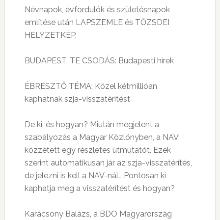
Névnapok, évfordulók és születésnapok
említése után LAPSZEMLE és TŐZSDEI
HELYZETKÉP.
BUDAPEST, TE CSODÁS: Budapesti hírek
ÉBRESZTŐ TÉMA: Közel kétmillióan
kaphatnak szja-visszatérítést
De ki, és hogyan? Miután megjelent a
szabályozás a Magyar Közlönyben, a NAV
közzétett egy részletes útmutatót. Ezek
szerint automatikusan jár az szja-visszatérítés,
de jelezni is kell a NAV-nál… Pontosan ki
kaphatja meg a visszatérítést és hogyan?
Karácsony Balázs, a BDO Magyarország