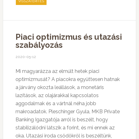
VISSZATÉRÍTÉS
Piaci optimizmus és utazási
szabályozás
2020-05-12
Mi magyarázza az elmúlt hetek piaci
optimizmusát? A piacokra együttesen hatnak
a járvány okozta leállások, a monetáris
lazítások, az olajárakkal kapcsolatos
aggodalmak és a vártnál néha jobb
makroadatok. Pleschinger Gyula, MKB Private
Banking Igazgatója arról is beszélt, hogy
stabilizálódni látszik a forint, és mi ennek az
oka. Utazási iroda csődökről is beszéltünk,