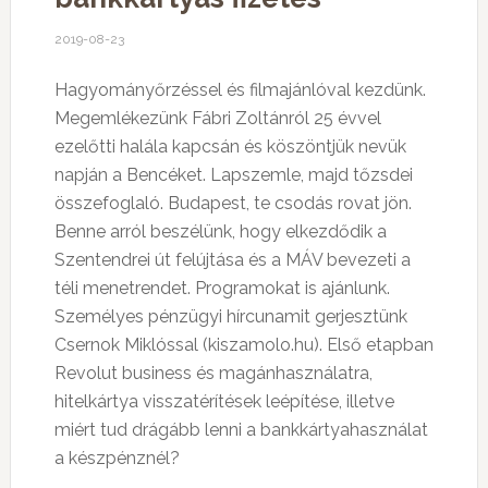
2019-08-23
Hagyományőrzéssel és filmajánlóval kezdünk.
Megemlékezünk Fábri Zoltánról 25 évvel
ezelőtti halála kapcsán és köszöntjük nevük
napján a Bencéket. Lapszemle, majd tőzsdei
összefoglaló. Budapest, te csodás rovat jön.
Benne arról beszélünk, hogy elkezdődik a
Szentendrei út felújtása és a MÁV bevezeti a
téli menetrendet. Programokat is ajánlunk.
Személyes pénzügyi hírcunamit gerjesztünk
Csernok Miklóssal (kiszamolo.hu). Első etapban
Revolut business és magánhasználatra,
hitelkártya visszatérítések leépítése, illetve
miért tud drágább lenni a bankkártyahasználat
a készpénznél?