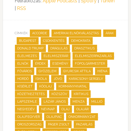
Feliratkozás:
Apple Podcasts
|
Spotify
|
TuneIn
|
RSS
CÍMKÉK:
,
,
ACCORDE
AMERIKAI ELNÖKVÁLASZTÁS
ÁRAK
,
,
,
,
BUDAPEST
CSÖKKENTÉS
DEMOKRATA
,
,
,
DONALD TRUMP
DRÁGULÁS
DRASZTIKUS
,
,
,
ÉLELMEZÉS
ÉLELMISZERÁR
ÉLELMISZERPAZARLÁS
,
,
,
,
ELNÖK
ÉRDEK
ESEMÉNY
FŐPOLGÁRMESTER
,
,
,
,
FŐVÁROS
GYŐZELEM
GYURCSIK ATTILA
HIÉNA
,
,
,
,
HORDÓ
ISKOLA
JÖVŐ
KARÁCSONY GERGELY
,
,
,
KÍSÉRLET
KŐOLAJ
KORMÁNYHIVATAL
,
,
,
KÖZÉTKEZTETÉS
KÖZSZÖV
KRITIKUS
,
,
,
,
LAPSZEMLE
LÁZÁR JÁNOS
MENZA
MILLIÓ
,
,
,
,
NEGYEDÉV
NÉVNAP
OLAJ
OLAJÁR
,
,
,
OLAJFEGYVER
OLAJPIAC
ÖNKORMÁNYZAT
,
,
,
OROSZORSZÁG
PÁGER ZSOLT
PAZARLÁS