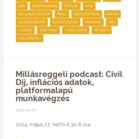
,
,
,
,
NAV
NEARSHORING
NÉVNAP
NIS2
,
,
,
,
NULLADIK FAKTOR
PÉNZ
RÉSZVÉNYPIAC
SOFŐR
,
,
,
,
SZABADSÁG HÍD
SZÜLETÉSNAP
TÁMADÁS
TAXI
,
,
,
,
TŐZSDE
TRAFFIPAX
TUNKLI DANI
VESZÉLY
ZALA MIHÁLY
Millásreggeli podcast: Civil
Díj, inflációs adatok,
platformalapú
munkavégzés
2024-05-27
2024. május 27., hétfő 6.30-8 óra