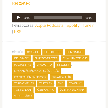
Részletek
Audió
00:00
00:00
lejátszó
Feliratkozás:
Apple Podcasts
|
Spotify
|
TuneIn
|
RSS
CÍMKÉK:
,
,
,
ACCORDE
BEFEKTETÉS
BENZINKÚT
,
,
,
DELEGÁCIÓ
EURÓBEVEZETÉS
ÉV ALAPKEZELŐJE
,
,
,
FOGYASZTÁS
GRÁD OTTÓ
KÉSZLET
,
MAGYAR ÁSVÁNYOLAJ SZÖVETSÉG
,
,
PORTFÓLIÓMENEDZSER
PRIVÁTBANKÁR
,
,
,
,
TARIFAEMELÉS
TARTALÉK
TAXI
TŐKEPIAC
,
,
,
TUNKLI DANI
ÜZEMANYAG
ÜZEMANYAGHIÁNY
VÉDETT ÁRAK