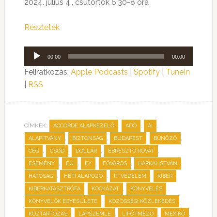
2024. július 4., csütörtök 6:30-8 óra
Részletek
Audió
00:00
00:00
lejátszó
Feliratkozás:
Apple Podcasts
|
Spotify
|
TuneIn
|
RSS
CÍMKÉK:
,
,
,
ACCORDE ALAPKEZELŐ
ADÓ
AI
,
,
,
,
ALAPÍTVÁNY
BIZTONSÁG
BUDAPEST
BŰNÖZŐ
,
,
,
,
CÉG
CSŐD
DOLLÁR
ÉBRESZTŐ ROVAT
,
,
,
,
,
ESEMÉNY
EU
EY
FŐVÁROS
HARKAI ISTVÁN
,
,
,
,
HATÓSÁG
HETI ALAPOZÓ
IT-VÉDELEM
KIBER
,
,
,
KIBERKATASZTRÓFA
KOCKÁZAT
KÖNYVELÉS
,
,
KÖNYVELŐK EGYESÜLETE
KÖZÖSSÉGI KÖZLEKEDÉS
,
,
,
,
KÖZTARTOZÁS
LAPSZEMLE
LIPÓTMEZŐ
MEXIKÓ