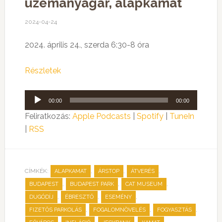
üzemanyagár, alapkamat
2024-04-24
2024. április 24., szerda 6:30-8 óra
Részletek
Audió
00:00
00:00
lejátszó
Feliratkozás:
Apple Podcasts
|
Spotify
|
TuneIn
|
RSS
CÍMKÉK:
,
,
,
ALAPKAMAT
ÁRSTOP
ÁTVERÉS
,
,
,
BUDAPEST
BUDAPEST PARK
CAT MUSEUM
,
,
,
DUGÓDÍJ
ÉBRESZTŐ
ESEMÉNY
,
,
,
FIZETŐS PARKOLÁS
FOGALOMNÖVELÉS
FOGYASZTÁS