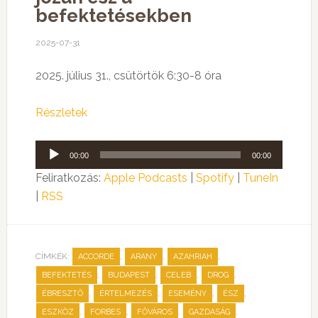
befektetésekben
2025-07-31
2025. július 31., csütörtök 6:30-8 óra
Részletek
Audió
00:00
00:00
lejátszó
Feliratkozás:
Apple Podcasts
|
Spotify
|
TuneIn
|
RSS
CÍMKÉK:
,
,
,
ACCORDE
ARANY
AZAHRIAH
,
,
,
,
BEFEKTETÉS
BUDAPEST
CELEB
DROG
,
,
,
,
ÉBRESZTŐ
ÉRTELMEZÉS
ESEMÉNY
ÉSZ
,
,
,
,
ESZKÖZ
FORBES
FŐVÁROS
GAZDASÁG