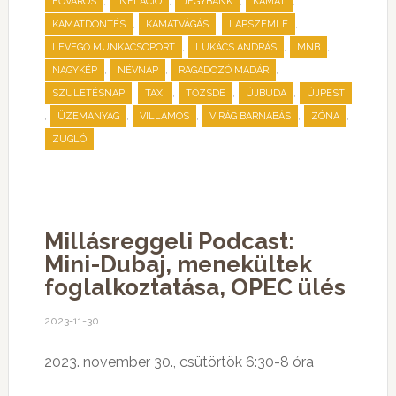
,
,
,
,
FŐVÁROS
INFLÁCIÓ
JEGYBANK
KAMAT
,
,
,
KAMATDÖNTÉS
KAMATVÁGÁS
LAPSZEMLE
,
,
,
LEVEGŐ MUNKACSOPORT
LUKÁCS ANDRÁS
MNB
,
,
,
NAGYKÉP
NÉVNAP
RAGADOZÓ MADÁR
,
,
,
,
SZÜLETÉSNAP
TAXI
TŐZSDE
ÚJBUDA
ÚJPEST
,
,
,
,
,
ÜZEMANYAG
VILLAMOS
VIRÁG BARNABÁS
ZÓNA
ZUGLÓ
Millásreggeli Podcast:
Mini-Dubaj, menekültek
foglalkoztatása, OPEC ülés
2023-11-30
2023. november 30., csütörtök 6:30-8 óra