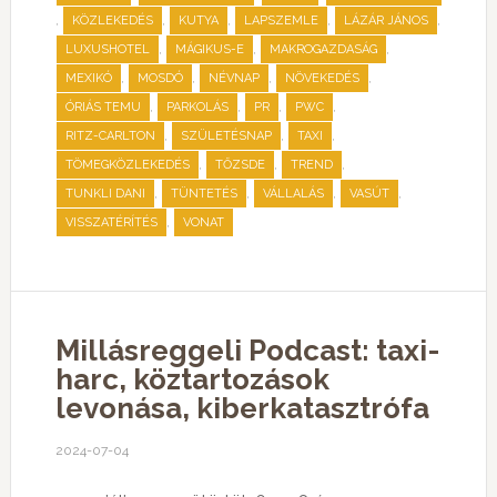
,
,
,
,
,
KÖZLEKEDÉS
KUTYA
LAPSZEMLE
LÁZÁR JÁNOS
,
,
,
LUXUSHOTEL
MÁGIKUS-E
MAKROGAZDASÁG
,
,
,
,
MEXIKÓ
MOSDÓ
NÉVNAP
NÖVEKEDÉS
,
,
,
,
ÓRIÁS TEMU
PARKOLÁS
PR
PWC
,
,
,
RITZ-CARLTON
SZÜLETÉSNAP
TAXI
,
,
,
TÖMEGKÖZLEKEDÉS
TŐZSDE
TREND
,
,
,
,
TUNKLI DANI
TÜNTETÉS
VÁLLALÁS
VASÚT
,
VISSZATÉRÍTÉS
VONAT
Millásreggeli Podcast: taxi-
harc, köztartozások
levonása, kiberkatasztrófa
2024-07-04