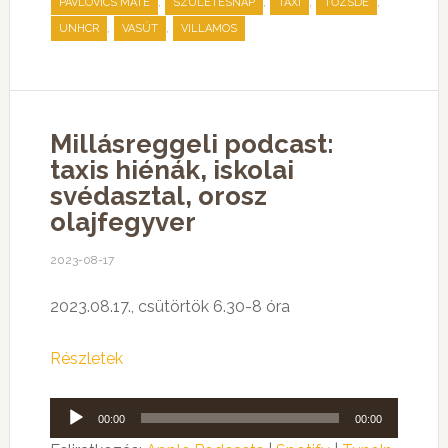
,
,
,
,
PAVLOVICS MÁTÉ
SZÜLETÉSNAP
TAXI
TŐZSDE
,
,
UNHCR
VASÚT
VILLAMOS
Millásreggeli podcast:
taxis hiénák, iskolai
svédasztal, orosz
olajfegyver
2023-08-17
2023.08.17., csütörtök 6.30-8 óra
Részletek
Audió
00:00
00:00
lejátszó