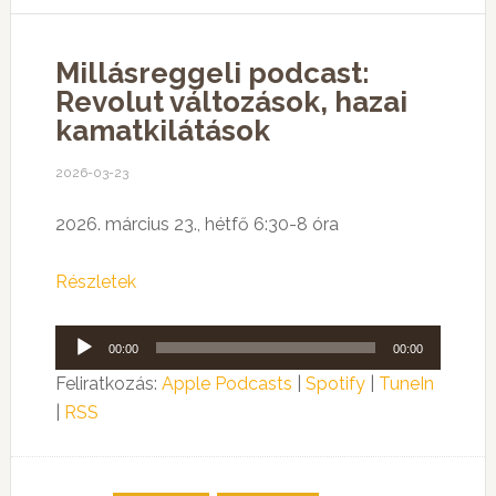
Millásreggeli podcast:
Revolut változások, hazai
kamatkilátások
2026-03-23
2026. március 23., hétfő 6:30-8 óra
Részletek
Audió
00:00
00:00
lejátszó
Feliratkozás:
Apple Podcasts
|
Spotify
|
TuneIn
|
RSS