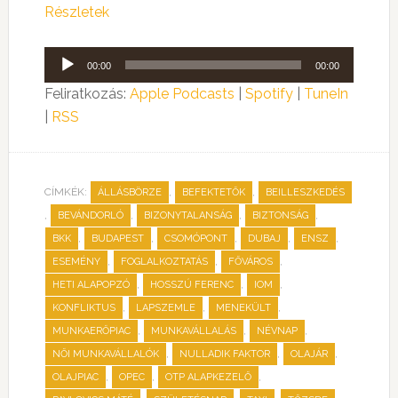
Részletek
Audió
00:00
00:00
lejátszó
Feliratkozás:
Apple Podcasts
|
Spotify
|
TuneIn
|
RSS
CÍMKÉK:
,
,
ÁLLÁSBÖRZE
BEFEKTETŐK
BEILLESZKEDÉS
,
,
,
,
BEVÁNDORLÓ
BIZONYTALANSÁG
BIZTONSÁG
,
,
,
,
,
BKK
BUDAPEST
CSOMÓPONT
DUBAJ
ENSZ
,
,
,
ESEMÉNY
FOGLALKOZTATÁS
FŐVÁROS
,
,
,
HETI ALAPOPZÓ
HOSSZÚ FERENC
IOM
,
,
,
KONFLIKTUS
LAPSZEMLE
MENEKÜLT
,
,
,
MUNKAERŐPIAC
MUNKAVÁLLALÁS
NÉVNAP
,
,
,
NŐI MUNKAVÁLLALÓK
NULLADIK FAKTOR
OLAJÁR
,
,
,
OLAJPIAC
OPEC
OTP ALAPKEZELŐ