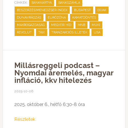
CÍMKÉK:
,
,
BANKKÁRTYA
BANKSZÁMLA
,
,
,
BESZERZÉSIMENEDZSER-INDEX
BUDAPEST
DÍJAK
,
,
,
DUNAVIRÁGZÁS
EURÓZÓNA
KAMATDÖNTÉS
,
,
,
,
MAKROGAZDASÁG
MEGYERI HÍD
MNB
MUKI
,
,
,
REVOLUT
TAXI
TRANZAKCIÓS ILLETÉK
USA
Millásreggeli podcast –
Nyomdai áremelés, magyar
infláció, kkv hitelezés
2025-10-06
2025. október 6., hétfő 6:30-8 óra
Részletek