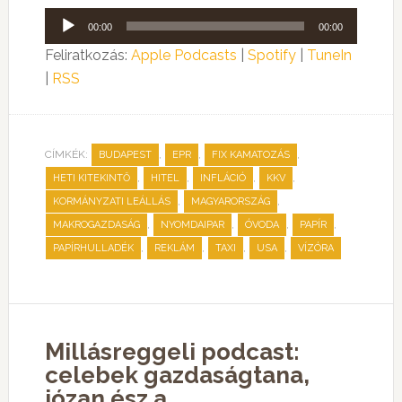
Audió
00:00
00:00
lejátszó
Feliratkozás:
Apple Podcasts
|
Spotify
|
TuneIn
|
RSS
CÍMKÉK:
,
,
,
BUDAPEST
EPR
FIX KAMATOZÁS
,
,
,
,
HETI KITEKINTŐ
HITEL
INFLÁCIÓ
KKV
,
,
KORMÁNYZATI LEÁLLÁS
MAGYARORSZÁG
,
,
,
,
MAKROGAZDASÁG
NYOMDAIPAR
ÓVODA
PAPÍR
,
,
,
,
PAPÍRHULLADÉK
REKLÁM
TAXI
USA
VÍZÓRA
Millásreggeli podcast:
celebek gazdaságtana,
józan ész a