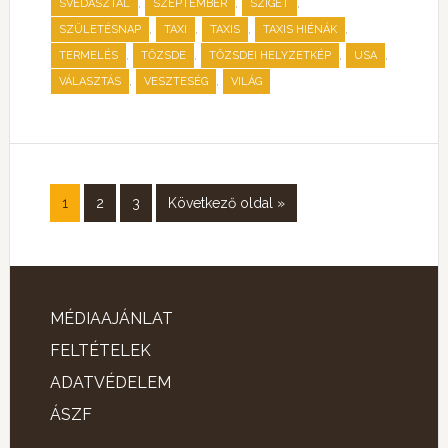
,
,
,
SVÉDASZTAL
SZEPTEMBER
SZIGET
,
,
,
,
SZÜLETÉSNAP
TAXI
TAXIS
TAXIS HIÉNÁK
,
,
,
,
TERMELÉS
TŐZSDE
TŐZSDEI HELYZETKÉP
USA
,
,
VÁLASZTÁS
VESZTESÉG
VILÁG
1
2
3
Következő oldal »
MÉDIAAJÁNLAT
FELTÉTELEK
ADATVÉDELEM
ÁSZF