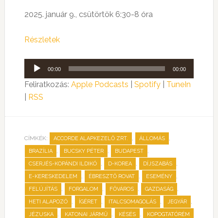
2025. január 9., csütörtök 6:30-8 óra
Részletek
Audió
00:00
00:00
lejátszó
Feliratkozás:
Apple Podcasts
|
Spotify
|
TuneIn
|
RSS
CÍMKÉK:
,
,
ACCORDE ALAPKEZELŐ ZRT.
ÁLLOMÁS
,
,
,
BRAZÍLIA
BUCSKY PÉTER
BUDAPEST
,
,
,
CSERJÉS-KOPÁNDI ILDIKÓ
D-KOREA
DÍJSZABÁS
,
,
,
E-KERESKEDELEM
ÉBRESZTŐ ROVAT
ESEMÉNY
,
,
,
,
FELÚJÍTÁS
FORGALOM
FŐVÁROS
GAZDASÁG
,
,
,
,
HETI ALAPOZÓ
ÍGÉRET
ITALCSOMAGOLÁS
JEGYÁR
,
,
,
JÉZUSKA
KATONAI JÁRMŰ
KÉSÉS
KOPOGTATÓRÉM