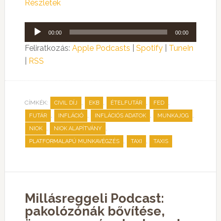
Részletek
Audió
00:00
00:00
lejátszó
Feliratkozás:
Apple Podcasts
|
Spotify
|
TuneIn
|
RSS
CÍMKÉK:
,
,
,
,
CIVIL DÍJ
EKB
ÉTELFUTÁR
FED
,
,
,
,
FUTÁR
INFLÁCIÓ
INFLÁCIÓS ADATOK
MUNKAJOG
,
,
NIOK
NIOK ALAPÍTVÁNY
,
,
PLATFORMALAPÚ MUNKAVÉGZÉS
TAXI
TAXIS
Millásreggeli Podcast:
pakolózónák bővítése,