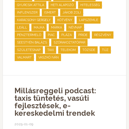
,
,
,
GYURCSIK ATTILA
HETI ALAPOZÓ
HITELESSÉG
,
,
,
INFLENSZER
ISMERT
JÁKOB ZOLI
,
,
,
KARÁCSONY GERGELY
KÖTVÉNY
LAPSZEMLE
,
,
,
,
LEÁLL
MAJKA
MÁRKA
NÉVNAP
,
,
,
,
,
PÉNZTERMELŐ
PIAC
PLÁZA
PRIDE
RÉSZVÉNY
,
,
SEESTYÉN BALÁZS
SZÓRAKOZTATÓIPAR
,
,
,
,
,
SZÜLETÉSNAP
TAXI
TELEKOM
TŐZSDE
TŰZ
,
VALMART
VASZKÓ IVÁN
Millásreggeli podcast:
taxis tüntetés, vasúti
fejlesztések, e-
kereskedelmi trendek
2025-01-09