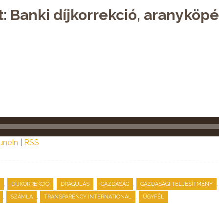
t: Banki díjkorrekció, aranyköp
uneIn
|
RSS
,
,
,
,
DÍJKORREKCIÓ
DRÁGULÁS
GAZDASÁG
GAZDASÁGI TELJESÍTMÉNY
,
,
,
SZÁMLA
TRANSPARENCY INTERNATIONAL
ÜGYFÉL