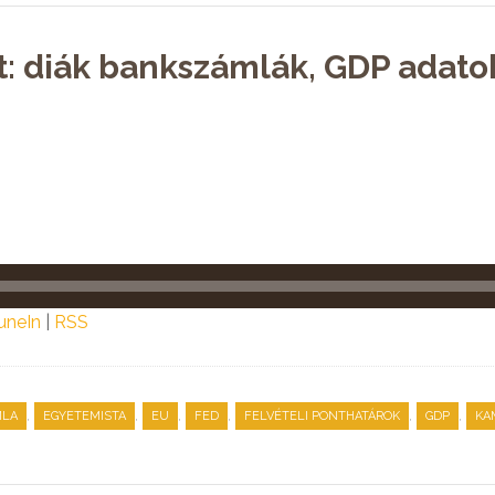
t: diák bankszámlák, GDP adato
uneIn
|
RSS
,
,
,
,
,
,
MLA
EGYETEMISTA
EU
FED
FELVÉTELI PONTHATÁROK
GDP
KA