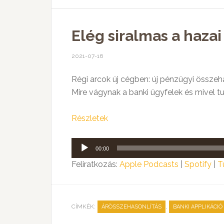
Elég siralmas a hazai
2021-07-16
Régi arcok új cégben: új pénzügyi összehas
Mire vágynak a banki ügyfelek és mivel t
Részletek
Audió
00:00
lejátszó
Feliratkozás:
Apple Podcasts
|
Spotify
|
T
CÍMKÉK:
,
ÁRÖSSZEHASONLÍTÁS
BANKI APPLIKÁCIÓ