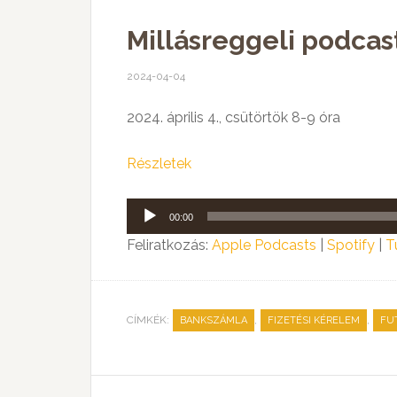
Millásreggeli podcast
2024-04-04
2024. április 4., csütörtök 8-9 óra
Részletek
Audió
00:00
lejátszó
Feliratkozás:
Apple Podcasts
|
Spotify
|
T
CÍMKÉK:
,
,
BANKSZÁMLA
FIZETÉSI KÉRELEM
FU