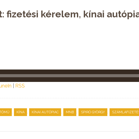
: fizetési kérelem, kínai autópi
uneIn
|
RSS
,
,
,
,
,
TÓMŰ
KÍNA
KÍNAI AUTÓPIAC
MNB
SPIRÓ GYÖRGY
SZÁMLAFIZETÉ