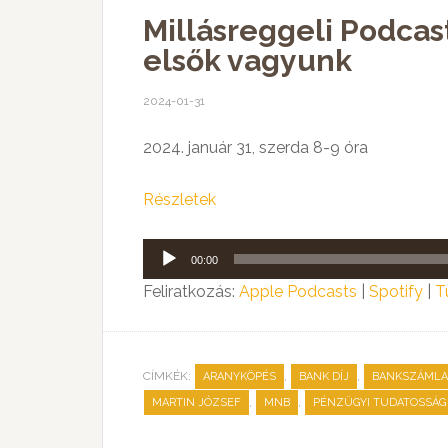
Millásreggeli Podcas
elsők vagyunk
2024-01-31
2024. január 31, szerda 8-9 óra
Részletek
Audió
00:00
lejátszó
Feliratkozás:
Apple Podcasts
|
Spotify
|
T
CÍMKÉK:
,
,
ARANYKÖPÉS
BANK DÍJ
BANKSZÁMLA
,
,
MARTIN JÓZSEF
MNB
PÉNZÜGYI TUDATOSSÁG