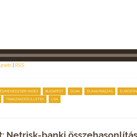
uneIn
|
RSS
,
,
,
,
ÉSIMENEDZSER-INDEX
BUDAPEST
DÍJAK
DUNAVIRÁGZÁS
EURÓZÓN
,
,
TRANZAKCIÓS ILLETÉK
USA
: Netrisk-banki összehasonlítás