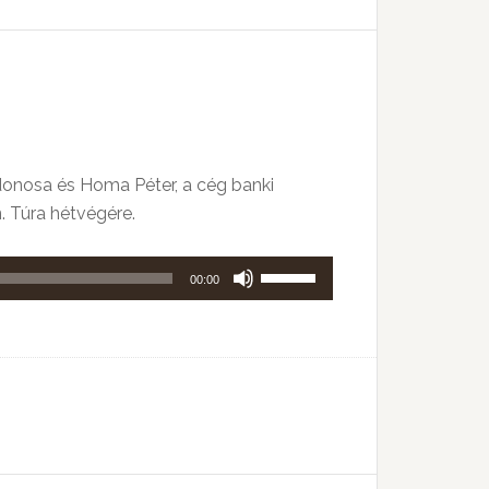
billentyűket
kell
használni.
jdonosa és Homa Péter, a cég banki
 Túra hétvégére.
A
00:00
hangerő
növeléséhez,
illetőleg
csökkentéséhez
a
Fel/Le
billentyűket