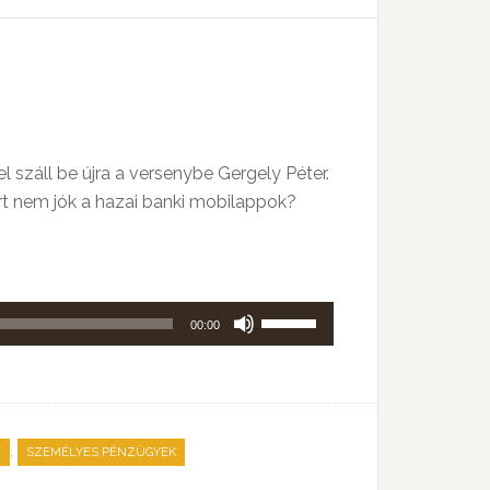
kell
használni.
l száll be újra a versenybe Gergely Péter.
ért nem jók a hazai banki mobilappok?
A
00:00
hangerő
növeléséhez,
illetőleg
csökkentéséhez
,
T
SZEMÉLYES PÉNZÜGYEK
a
Fel/Le