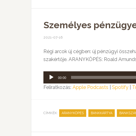
Személyes pénzügyek
2021-07-16
Régi arcok új cégben: új pénzügyi összeha
szakértője. ARANYKÖPÉS: Roald Amundsen
Audió
00:00
lejátszó
Feliratkozás:
Apple Podcasts
|
Spotify
|
T
CÍMKÉK:
,
,
ARANYKÖPÉS
BANKKÁRTYA
BANKSZÁ