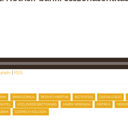
uneIn
|
RSS
,
,
,
,
,
ANK
BANKSZÁMLA
BESNYŐ MÁRTON
BIZTOSÍTÁS
DIGITALIZÁCIÓ
,
,
,
,
GHITEL
KÖZLEKEDÉSBIZTONSÁG
MARÉK VERONIKA
MATRICA
NEMZE
,
OGRAM
SZEMÉLYI KÖLCSÖN