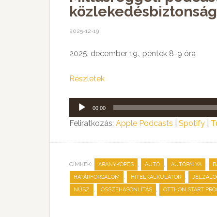
közlekedésbiztonság
2025-12-19
2025. december 19., péntek 8-9 óra
Részletek
Audió
00:00
lejátszó
Feliratkozás:
Apple Podcasts
|
Spotify
|
T
CÍMKÉK:
,
,
,
ARANYKÖPÉS
AUTÓ
AUTÓPÁLYA
B
,
,
HATÁRFORGALOM
HITELKALKULÁTOR
JELZÁLO
,
,
NÚSZ
ÖSSZEHASONLÍTÁS
OTTHON START PR