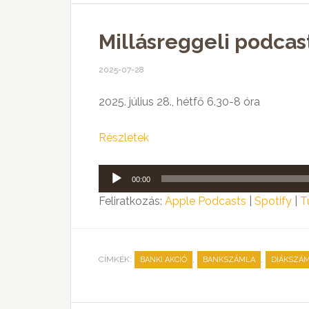
Millásreggeli podcas
2025-07-28
2025. július 28., hétfő 6.30-8 óra
Részletek
Audió
00:00
lejátszó
Feliratkozás:
Apple Podcasts
|
Spotify
|
T
CÍMKÉK:
,
,
BANKI AKCIÓ
BANKSZÁMLA
DIÁKSZÁ