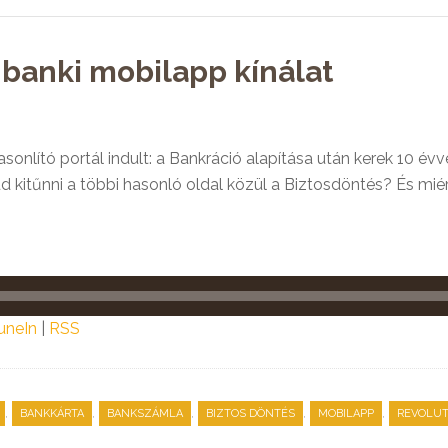
 banki mobilapp kínálat
onlító portál indult: a Bankráció alapítása után kerek 10 évve
ud kitűnni a többi hasonló oldal közül a Biztosdöntés? És mi
uneIn
|
RSS
,
,
,
,
,
BANKKÁRTA
BANKSZÁMLA
BIZTOS DÖNTÉS
MOBILAPP
REVOLU