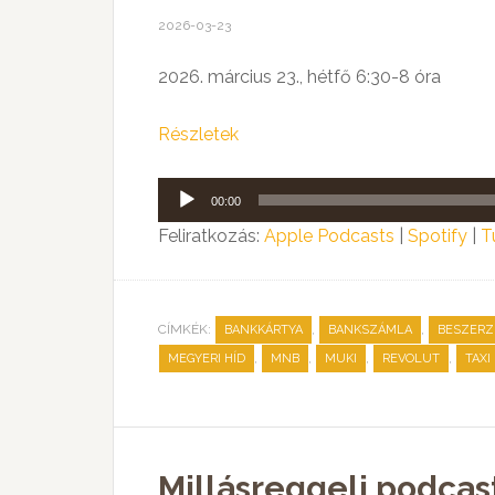
2026-03-23
2026. március 23., hétfő 6:30-8 óra
Részletek
Audió
00:00
lejátszó
Feliratkozás:
Apple Podcasts
|
Spotify
|
T
CÍMKÉK:
,
,
BANKKÁRTYA
BANKSZÁMLA
BESZERZ
,
,
,
,
MEGYERI HÍD
MNB
MUKI
REVOLUT
TAXI
Millásreggeli podcast