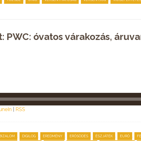
st: PWC: óvatos várakozás, áru
uneIn
|
RSS
,
,
,
,
,
,
BIZALOM
DIGILOG
EREDMÉNY
ERŐSÖDÉS
ÉSZJÁTÉK
EURÓ
F