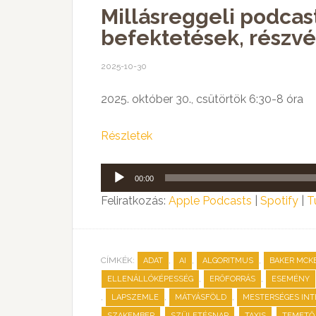
Millásreggeli podcast
befektetések, részvé
2025-10-30
2025. október 30., csütörtök 6:30-8 óra
Részletek
Audió
00:00
lejátszó
Feliratkozás:
Apple Podcasts
|
Spotify
|
T
CÍMKÉK:
,
,
,
ADAT
AI
ALGORITMUS
BAKER MCK
,
,
ELLENÁLLÓKÉPESSÉG
ERŐFORRÁS
ESEMÉNY
,
,
,
LAPSZEMLE
MÁTYÁSFÖLD
MESTERSÉGES INT
,
,
,
SZAKEMBER
SZÜLETÉSNAP
TAXIS
TEMETŐ