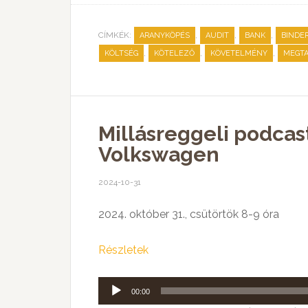
CÍMKÉK:
,
,
,
ARANYKÖPÉS
AUDIT
BANK
BINDER
,
,
,
KÖLTSÉG
KÖTELEZŐ
KÖVETELMÉNY
MEGTA
Millásreggeli podcas
Volkswagen
2024-10-31
2024. október 31., csütörtök 8-9 óra
Részletek
Audió
00:00
lejátszó