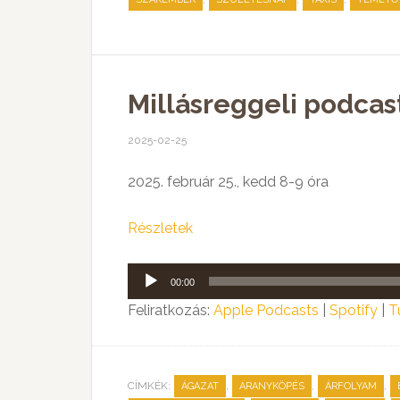
Millásreggeli podca
2025-02-25
2025. február 25., kedd 8-9 óra
Részletek
Audió
00:00
lejátszó
Feliratkozás:
Apple Podcasts
|
Spotify
|
T
CÍMKÉK:
,
,
,
ÁGAZAT
ARANYKÖPÉS
ÁRFOLYAM