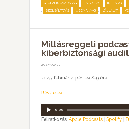
,
,
,
GLOBÁLIS GAZDASÁG
HAZUGSÁG
INFLÁCIÓ
,
,
,
,
SZOLGÁLTATÁS
ÜZEMANYAG
VÁLLALAT
VE
Millásreggeli podcas
kiberbiztonsági audit
2025-02-07
2025. február 7., péntek 8-9 óra
Részletek
Audió
00:00
lejátszó
Feliratkozás:
Apple Podcasts
|
Spotify
|
T