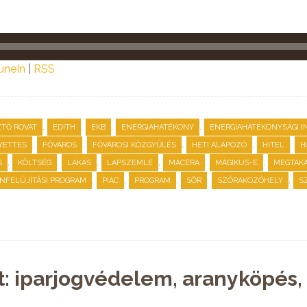
uneIn
|
RSS
,
,
,
,
TŐ ROVAT
EDITH
EKB
ENERGIAHATÉKONY
ENERGIAHATÉKONYSÁGI I
,
,
,
,
,
YETTES
FŐVÁROS
FŐVÁROSI KÖZGYŰLÉS
HETI ALAPOZÓ
HITEL
H
,
,
,
,
,
,
S
KÖLTSÉG
LAKÁS
LAPSZEMLE
MACERA
MÁGIKUS-E
MEGTAKA
,
,
,
,
,
NFELÚJÍTÁSI PROGRAM
PIAC
PROGRAM
SÖR
SZÓRAKOZÓHELY
S
t: iparjogvédelem, aranyköpés, 