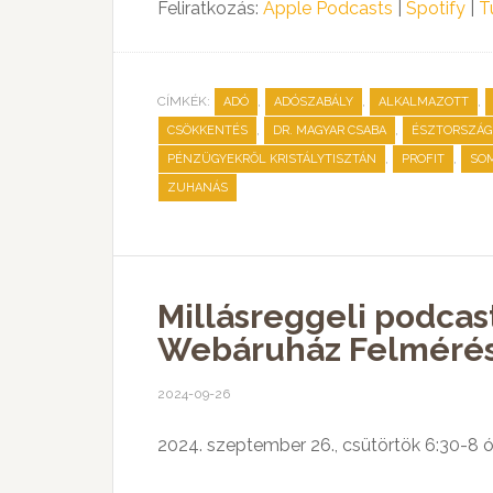
Feliratkozás:
Apple Podcasts
|
Spotify
|
T
CÍMKÉK:
,
,
,
ADÓ
ADÓSZABÁLY
ALKALMAZOTT
,
,
CSÖKKENTÉS
DR. MAGYAR CSABA
ÉSZTORSZÁG
,
,
PÉNZÜGYEKRŐL KRISTÁLYTISZTÁN
PROFIT
SO
ZUHANÁS
Millásreggeli podcas
Webáruház Felmérés
2024-09-26
2024. szeptember 26., csütörtök 6:30-8 ó