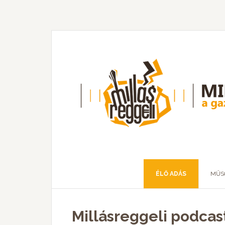
ÉLŐ ADÁS
MŰS
Millásreggeli podcas