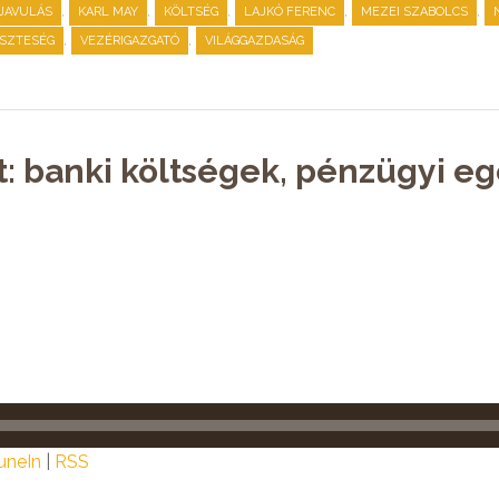
,
,
,
,
,
JAVULÁS
KARL MAY
KÖLTSÉG
LAJKÓ FERENC
MEZEI SZABOLCS
,
,
SZTESÉG
VEZÉRIGAZGATÓ
VILÁGGAZDASÁG
t: banki költségek, pénzügyi e
uneIn
|
RSS