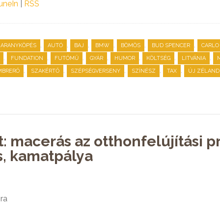
uneIn
|
RSS
,
,
,
,
,
,
ARANYKÖPÉS
AUTÓ
BAJ
BMW
BÖMÖS
BUD SPENCER
CARLO
,
,
,
,
,
,
,
FUNDATION
FUTÓMŰ
GYÁR
HUMOR
KÖLTSÉG
LITVÁNIA
,
,
,
,
,
MBRERÓ
SZAKÉRTŐ
SZÉPSÉGVERSENY
SZÍNÉSZ
TAX
ÚJ ZÉLAND
t: macerás az otthonfelújítási 
, kamatpálya
ra