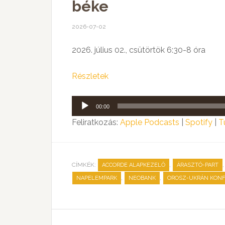
béke
2026-07-02
2026. július 02., csütörtök 6:30-8 óra
Részletek
Audió
00:00
lejátszó
Feliratkozás:
Apple Podcasts
|
Spotify
|
T
CÍMKÉK:
,
ACCORDE ALAPKEZELŐ
ÁRASZTÓ-PART
,
,
NAPELEMPARK
NEOBANK
OROSZ-UKRÁN KONF