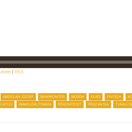
uneIn
|
RSS
,
,
,
,
,
,
ARGYELÁN JÓZSEF
BANKMONITOR
BIODÓM
EURÓ
FINTECH
K
,
,
,
,
LIKTUS
PARKOLÓAUTOMATA
PÉNZINTÉZET
PÉNZVÁLTÁS
TUNKLI D