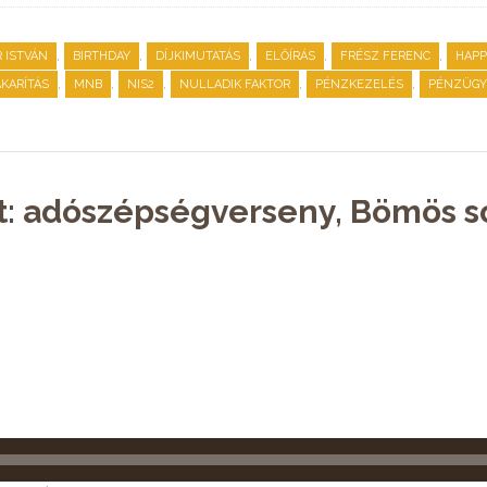
,
,
,
,
,
 ISTVÁN
BIRTHDAY
DÍJKIMUTATÁS
ELŐÍRÁS
FRÉSZ FERENC
HAPP
,
,
,
,
,
KARÍTÁS
MNB
NIS2
NULLADIK FAKTOR
PÉNZKEZELÉS
PÉNZÜGY
t: adószépségverseny, Bömös s