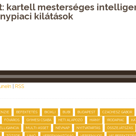
: kartell mesterséges intellig
nypiaci kilátások
uneIn
|
RSS
,
,
,
,
,
ENZIE
BEFEKTETÉS
BICIKLI
BUBI
BUDAPEST
CZACHESZ GÁBOR
,
,
,
,
,
,
FŐVÁROS
GYIMESI CSABA
HETI ALAPOZÓ
HIÁNY
IRODAPIAC
KA
,
,
,
,
ELLIGANCIA
MULTI-ASSET
NÉVNAP
NYITVATARTÁS
ÖSSZEJÁTSZÁS
,
,
,
,
,
TŐZSDE
UNIÓ
VERSENYHATÓSÁG
VERSENYJOG
VIG BEFEKTETÉ