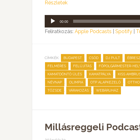
Részletek
Audió
00:00
lejátszó
Feliratkozás:
Apple Podcasts
|
Spotify
|
T
CÍMKÉK:
,
,
,
BUDAPEST
CSŐD
DJ PULT
ÉBRESZ
,
,
FELMÉRÉS
FELÚJÍTÁS
FŐPOLGÁRMESTER-HEL
,
,
KAMATDÖNTŐ ÜLÉS
KAMATPÁLYA
KISS AMBRU
,
,
,
NÉVNAP
OLIMPIA
OTP ALAPKEZELŐ
OTTHO
,
,
TŐZSDE
VÁRAKOZÁS
WEBÁRUHÁZ
Millásreggeli Podcas
2024-02-23