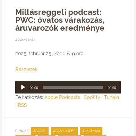
Millásreggeli podcast:
PWC: óvatos várakozás,
áruvarozók eredménye
2025-02-25
2025. február 25., kedd 8-9 óra
Részletek
Audió
00:00
00:00
lejátszó
Feliratkozás:
Apple Podcasts
|
Spotify
|
TuneIn
|
RSS
CÍMKÉK:
,
,
,
ÁGAZAT
ARANYKÖPÉS
ÁRFOLYAM