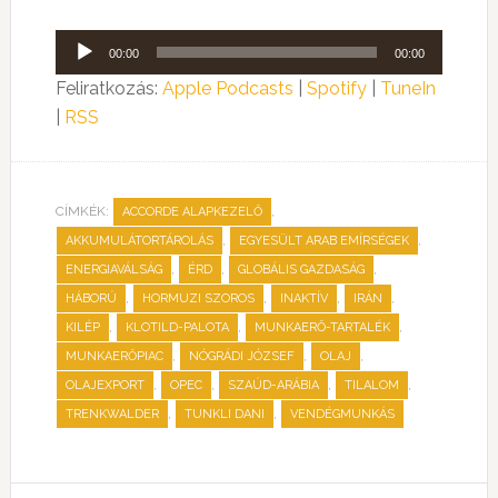
Audió
00:00
00:00
lejátszó
Feliratkozás:
Apple Podcasts
|
Spotify
|
TuneIn
|
RSS
CÍMKÉK:
,
ACCORDE ALAPKEZELŐ
,
,
AKKUMULÁTORTÁROLÁS
EGYESÜLT ARAB EMÍRSÉGEK
,
,
,
ENERGIAVÁLSÁG
ÉRD
GLOBÁLIS GAZDASÁG
,
,
,
,
HÁBORÚ
HORMUZI SZOROS
INAKTÍV
IRÁN
,
,
,
KILÉP
KLOTILD-PALOTA
MUNKAERŐ-TARTALÉK
,
,
,
MUNKAERŐPIAC
NÓGRÁDI JÓZSEF
OLAJ
,
,
,
,
OLAJEXPORT
OPEC
SZAÚD-ARÁBIA
TILALOM
,
,
TRENKWALDER
TUNKLI DANI
VENDÉGMUNKÁS