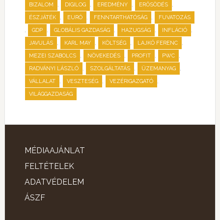
,
,
,
,
BIZALOM
DIGILOG
EREDMÉNY
ERŐSÖDÉS
,
,
,
ÉSZJÁTÉK
EURÓ
FENNTARTHATÓSÁG
FUVATOZÁS
,
,
,
,
,
GDP
GLOBÁLIS GAZDASÁG
HAZUGSÁG
INFLÁCIÓ
,
,
,
,
JAVULÁS
KARL MAY
KÖLTSÉG
LAJKÓ FERENC
,
,
,
,
MEZEI SZABOLCS
NÖVEKEDÉS
PROFIT
PWC
,
,
,
RADVÁNYI LÁSZLÓ
SZOLGÁLTATÁS
ÜZEMANYAG
,
,
,
VÁLLALAT
VESZTESÉG
VEZÉRIGAZGATÓ
VILÁGGAZDASÁG
MÉDIAAJÁNLAT
FELTÉTELEK
ADATVÉDELEM
ÁSZF