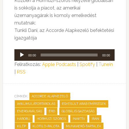
Közben a Hormuzi-szoros helyzete globálisan
is sokkolja a piacot, az amerikai
üzemanyagárak is komoly emelkedést
mutatnak:
Tunkli Dani, az Accorde Alapkezelő befektetési
igazgatója
Audió
00:00
00:00
lejátszó
Feliratkozás:
Apple Podcasts
|
Spotify
|
TuneIn
|
RSS
CÍMKÉK:
,
ACCORDE ALAPKEZELŐ
,
,
AKKUMULÁTORTÁROLÁS
EGYESÜLT ARAB EMÍRSÉGEK
,
,
,
ENERGIAVÁLSÁG
ÉRD
GLOBÁLIS GAZDASÁG
,
,
,
,
HÁBORÚ
HORMUZI SZOROS
INAKTÍV
IRÁN
,
,
,
KILÉP
KLOTILD-PALOTA
MUNKAERŐ-TARTALÉK