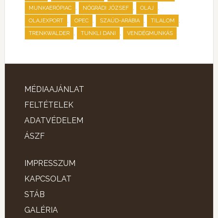
,
,
,
MUNKAERŐPIAC
NÓGRÁDI JÓZSEF
OLAJ
,
,
,
,
OLAJEXPORT
OPEC
SZAÚD-ARÁBIA
TILALOM
,
,
TRENKWALDER
TUNKLI DANI
VENDÉGMUNKÁS
MÉDIAAJÁNLAT
FELTÉTELEK
ADATVÉDELEM
ÁSZF
IMPRESSZUM
KAPCSOLAT
STÁB
GALÉRIA