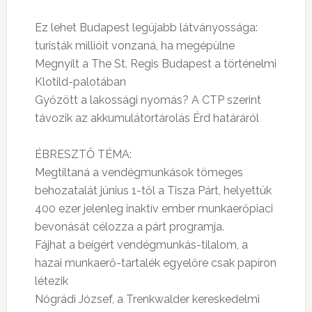
Ez lehet Budapest legújabb látványossága:
turisták millióit vonzaná, ha megépülne
Megnyílt a The St. Regis Budapest a történelmi
Klotild-palotában
Győzött a lakossági nyomás? A CTP szerint
távozik az akkumulátortárolás Érd határáról
ÉBRESZTŐ TÉMA:
Megtiltaná a vendégmunkások tömeges
behozatalát június 1-től a Tisza Párt, helyettük
400 ezer jelenleg inaktív ember munkaerőpiaci
bevonását célozza a párt programja.
Fájhat a beígért vendégmunkás-tilalom, a
hazai munkaerő-tartalék egyelőre csak papíron
létezik
Nógrádi József, a Trenkwalder kereskedelmi