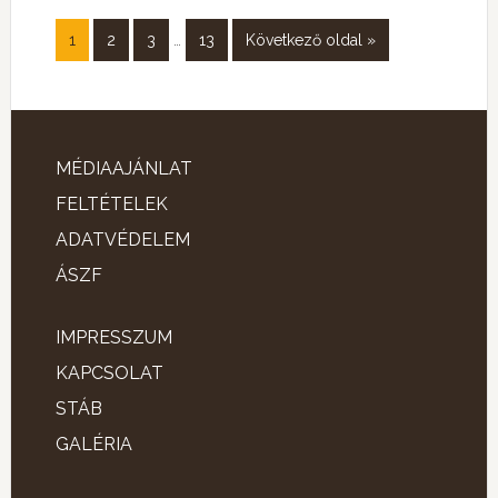
1
2
3
…
13
Következő oldal »
MÉDIAAJÁNLAT
FELTÉTELEK
ADATVÉDELEM
ÁSZF
IMPRESSZUM
KAPCSOLAT
STÁB
GALÉRIA