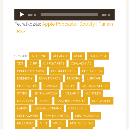
Audió
00:00
00:00
lejátszó
Feliratkozás:
Apple Podcasts
|
Spotify
|
TuneIn
|
RSS
CÍMKÉK:
,
,
,
,
AI TERND
ÁLLAPOT
ASML
BUDAPEST
,
,
,
,
CÉG
CHIP
CHIPGYÁRTÁS
CSALÁDI HÁZ
,
,
,
ÉBRESZTŐ ROVAT
ELTÖRLESZTÉS
ENERGETIKA
,
,
,
,
ESEMÉNY
EU-S FORRÁS
EURÓPA
EURÓPAI
,
,
,
,
FEJLESZTÉS
FŐVÁROS
FŰTÉS
GAJDÁCS ATTILA
,
,
,
,
GYORS
HETI ALAPOZÓ
HOLLAND
IGÉNYLÉS
,
,
,
,
INGATLAN
KAMAT
KASZIBA LEVENTE
KÖZGYŰLÉS
,
,
,
LAKÁS
LAKÁSÁLLOMÁNY
LAPSZEMLE
,
,
,
LEGNAGYOBB
LOMTALANÍTÁS
MEGTAKARÍTÁS
,
,
,
,
MELEGVÍZ
MFB
MOHU
MOL SZÉKHÁZ