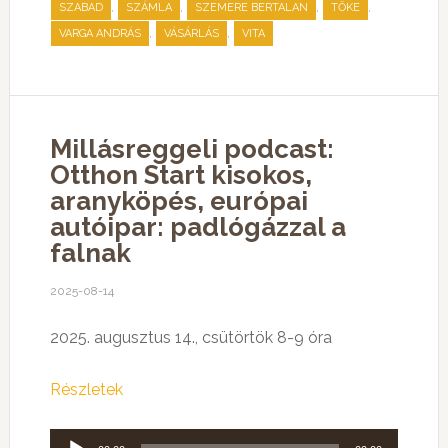
,
,
,
,
SZABAD
SZÁMLA
SZEMERE BERTALAN
TŐKE
,
,
VARGA ANDRÁS
VÁSÁRLÁS
VITA
Millásreggeli podcast:
Otthon Start kisokos,
aranyköpés, európai
autóipar: padlógázzal a
falnak
2025-08-14
2025. augusztus 14., csütörtök 8-9 óra
Részletek
Audió