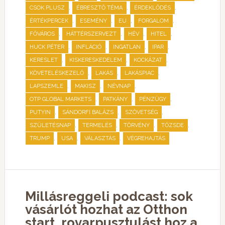
,
,
,
CSOK PLUSZ
ÉBRESZTŐ TÉMA
ÉRDEKLŐDÉS
,
,
,
,
ÉRTÉKPERCEK
ESEMÉNY
EU
FORGALOM
,
,
,
,
FŐVÁROS
HÁTTÉRSZERVEZT
HÉV
HITEL
,
,
,
,
HUCK PÉTER
INFLÁCIÓ
INGATLAN
IPAR
,
,
,
KERESLET
KISKERESKEDELEM
KOCKÁZAT
,
,
,
KÖVETELÉSKEZELŐ
LAKÁS
LAKÁSPIAC
,
,
,
LAPSZEMLE
MAKISZ
NÉVNAP
,
,
,
OTP GLOBAL MARKETS
PATKÁNY
PÉNZÜGY
,
,
,
PUTYIN
SÁNDORFI BALÁZS
SZÖVETSÉG
,
,
,
,
SZÜLETÉSNAP
TERMELÉS
TÖRVÉNY
TŐZSDE
,
,
,
TRUMP
USA
VÁLASZTÁS
VÉGREHAJTÁS
Millásreggeli podcast: sok
vásárlót hozhat az Otthon
start, rovarpusztulást hoz a