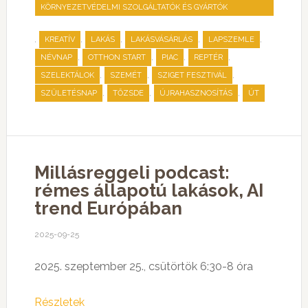
KÖRNYEZETVÉDELMI SZOLGÁLTATÓK ÉS GYÁRTÓK
SZÖVETSÉGE
,
,
,
,
,
KREATÍV
LAKÁS
LAKÁSVÁSÁRLÁS
LAPSZEMLE
,
,
,
,
NÉVNAP
OTTHON START
PIAC
REPTÉR
,
,
,
SZELEKTÁLOK
SZEMÉT
SZIGET FESZTIVÁL
,
,
,
SZÜLETÉSNAP
TŐZSDE
ÚJRAHASZNOSÍTÁS
ÚT
Millásreggeli podcast:
rémes állapotú lakások, AI
trend Európában
2025-09-25
2025. szeptember 25., csütörtök 6:30-8 óra
Részletek