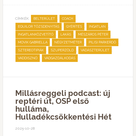
CÍMKÉK:
,
,
BELTERÜLET
COACH
,
,
,
EQUILOR TŐZSDENYITÁS
GYÉRÍTÉS
INGATLAN
,
,
,
INGATLANKÖZVETÍTŐ
LAKÁS
MÉSZÁROS PÉTER
,
,
,
MOVIK GABRIELLA
NÉGYZETMÉTER
PILISI PARKERDŐ
,
,
,
SZTEREOTIPIÁK
SZUPERZÖLD
VADÁSZTERÜLET
,
VADDISZNÓ
VADGAZDÁLKODÁS
Millásreggeli podcast: új
reptéri út, OSP első
hulláma,
Hulladékcsökkentési Hét
2025-10-28