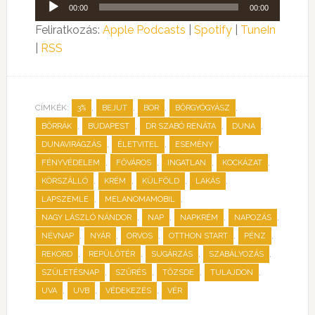
Audió
00:00
00:00
lejátszó
Feliratkozás:
Apple Podcasts
|
Spotify
|
TuneIn
|
RSS
CÍMKÉK:
,
,
,
,
3%
BEJUT
BOR
BŐRGYÓGYÁSZ
,
,
,
,
BŐRRÁK
BUDAPEST
DR SZABÓ RENÁTA
DUNA
,
,
,
DUNAVIRÁGZÁS
ÉLETVITEL
ESEMÉNY
,
,
,
,
FÉNYVÉDELEM
FŐVÁROS
INGATLAN
KOCKÁZAT
,
,
,
,
KÖRSZÁLLÓ
KRÉM
KÜLFÖLD
LAKÁS
,
,
LAPSZEMLE
MELANOMAMOBIL
,
,
,
,
NAGY LÁSZLÓ NÁNDOR
NAP
NAPKRÉM
NAPOZÁS
,
,
,
,
,
NÉVNAP
NYÁR
ORVOS
OTTHON START
PÉNZ
,
,
,
,
REKORD
REPÜLŐTÉR
SUGÁRZÁS
SZABÁLYOZÁS
,
,
,
,
SZÜLETÉSNAP
SZŰRÉS
TŐZSDE
TULAJDON
,
,
,
UVA
UVB
VÉDEKEZÉS
VÉR