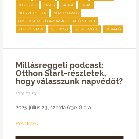
,
,
,
,
JOGOSULT
KÁROS
KATICA
LAKÁS
,
,
NÉGYZETMÉTER
NÖVÉCSORVOS
,
ÖKOLÓGIAI MEZŐGAZDASÁGI KUTATÓINTÉZET
,
,
,
PTTHPN START
SZÚNYOG
SZUPERZÖLD
VÁSÁRLÓ
Millásreggeli podcast:
Otthon Start-részletek,
hogy válasszunk napvédőt?
2025-07-23
2025. július 23., szerda 6:30-8 óra
Részletek