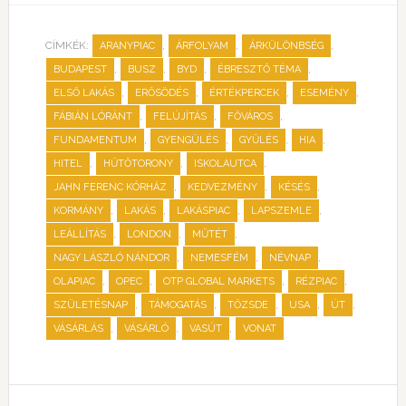
CÍMKÉK:
,
,
,
ARANYPIAC
ÁRFOLYAM
ÁRKÜLÖNBSÉG
,
,
,
,
BUDAPEST
BUSZ
BYD
ÉBRESZTŐ TÉMA
,
,
,
,
ELSŐ LAKÁS
ERŐSÖDÉS
ÉRTÉKPERCEK
ESEMÉNY
,
,
,
FÁBIÁN LÓRÁNT
FELÚJÍTÁS
FŐVÁROS
,
,
,
,
FUNDAMENTUM
GYENGÜLÉS
GYŰLÉS
HIA
,
,
,
HITEL
HŰTŐTORONY
ISKOLAUTCA
,
,
,
JAHN FERENC KÓRHÁZ
KEDVEZMÉNY
KÉSÉS
,
,
,
,
KORMÁNY
LAKÁS
LAKÁSPIAC
LAPSZEMLE
,
,
,
LEÁLLÍTÁS
LONDON
MŰTÉT
,
,
,
NAGY LÁSZLÓ NÁNDOR
NEMESFÉM
NÉVNAP
,
,
,
,
OLAPIAC
OPEC
OTP GLOBAL MARKETS
RÉZPIAC
,
,
,
,
,
SZÜLETÉSNAP
TÁMOGATÁS
TŐZSDE
USA
ÚT
,
,
,
VÁSÁRLÁS
VÁSÁRLÓ
VASÚT
VONAT