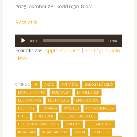
2025. október 28., kedd 6:30-8 óra
Részletek
Audió
00:00
00:00
lejátszó
Feliratkozás:
Apple Podcasts
|
Spotify
|
TuneIn
|
RSS
CÍMKÉK:
,
,
,
,
3R
AKCIÓ
AKTIVITÁS
BALOGH LÁSZLÓ
,
,
,
BICIKLIS MENTŐ
BUDAPEST
E-HULLADÉK
,
,
,
ELEKTROMOS
ÉLETCIKLUS
ÉRDEKLŐDÉS
,
,
,
,
ESEMÉNY
FŐVÁROS
GYŰJTÉS
HANKÓ GERGELY
,
,
,
HITEL
HULLADÉK
HULLADÉK-KEZELÉS
,
,
,
HULLADÉKCSÖKKENTÉS
HULLÁM
ILLEGÁLIS ÁRU
,
,
,
,
INGATLAN
INGATLAN.COM
KAMAT
KERESLET