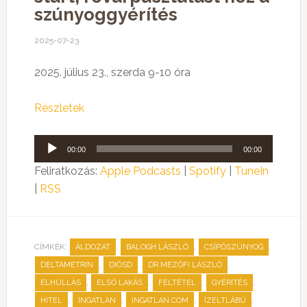
szúnyoggyérítés
2025-07-23
2025. július 23., szerda 9-10 óra
Részletek
Audió
00:00
00:00
lejátszó
Feliratkozás:
Apple Podcasts
|
Spotify
|
TuneIn
|
RSS
CÍMKÉK:
,
,
,
ÁLDOZAT
BALOGH LÁSZLÓ
CSÍPŐSZÚNYOG
,
,
,
DELTAMETRIN
DIÓSD
DR MEZŐFI LÁSZLÓ
,
,
,
,
ELHULLÁS
ELSŐ LAKÁS
FELTÉTEL
GYÉRÍTÉS
,
,
,
,
HITEL
INGATLAN
INGATLAN.COM
ÍZELTLÁBÚ