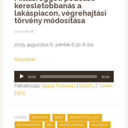
keresletobbanás a
lakáspiacon, végrehajtási
törvény módosítása
2025-08-08
2025. augusztus 8., péntek 6:30-8 óra
Részletek
Audió
00:00
00:00
lejátszó
Feliratkozás:
Apple Podcasts
|
Spotify
|
TuneIn
|
RSS
CÍMKÉK:
,
,
,
ÁRFOLYAM
BANK
BANK OF ENGLAND
,
,
,
,
BANKMONITOR
BÉK
BÓDIZS KORNÉL
BUDAPEST