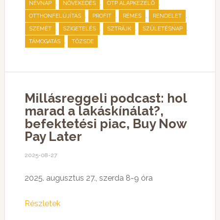
,
,
,
NÉVNAP
NÖVEKEDÉS
OTP ALAPKEZELŐ
,
,
,
,
OTTHONFELÚJÍTÁS
PROFIT
RÉMES
RENDELET
,
,
,
,
SZEMÉT
SZIGETELÉS
SZTRÁJK
SZÜLETÉSNAP
,
TÁMOGATÁS
TŐZSDE
Millásreggeli podcast: hol
marad a lakáskínálat?,
befektetési piac, Buy Now
Pay Later
2025-08-27
2025. augusztus 27., szerda 8-9 óra
Részletek