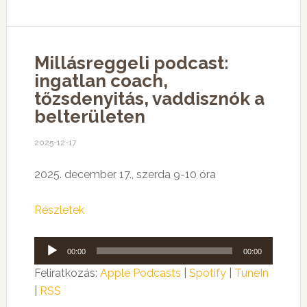
Millásreggeli podcast:
ingatlan coach,
tőzsdenyitás, vaddisznók a
belterületen
2025-12-17
2025. december 17., szerda 9-10 óra
Részletek
Audió
00:00
00:00
lejátszó
Feliratkozás:
Apple Podcasts
|
Spotify
|
TuneIn
|
RSS