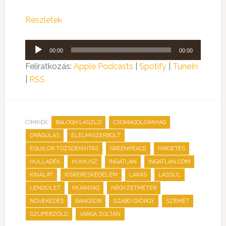
Részletek
Audió
00:00
00:00
lejátszó
Feliratkozás:
Apple Podcasts
|
Spotify
|
TuneIn
|
RSS
CÍMKÉK:
,
,
BALOGH LÁSZLÓ
CSOMAGOLÓANYAG
,
,
DRÁGULÁS
ÉLELMISZERBOLT
,
,
,
EQUILOR TŐZSDENYITÁS
GREENPEACE
HIRDETÉS
,
,
,
,
HULLADÉK
HUMUSZ
INGATLAN
INGATLAN.COM
,
,
,
,
KÍNÁLAT
KISKERESKEDELEM
LAKÁS
LASSUL
,
,
,
LENDÜLET
MŰANYAG
NÉGYZETMÉTER
,
,
,
,
NÖVEKEDÉS
RANGSOR
SZABÓ GYÖRGY
SZEMÉT
,
SZUPERZÖLD
VARGA ZOLTÁN