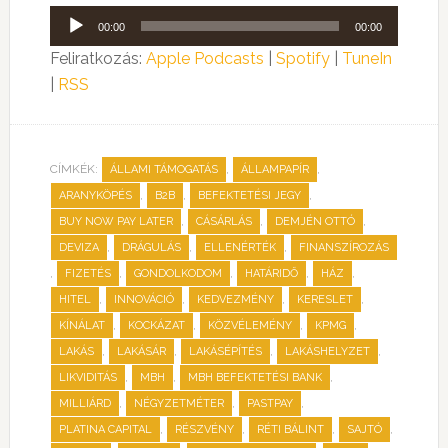
Audió
00:00
00:00
lejátszó
Feliratkozás:
Apple Podcasts
|
Spotify
|
TuneIn
|
RSS
CÍMKÉK:
,
,
ÁLLAMI TÁMOGATÁS
ÁLLAMPAPÍR
,
,
,
ARANYKÖPÉS
B2B
BEFEKTETÉSI JEGY
,
,
,
BUY NOW PAY LATER
CÁSÁRLÁS
DEMJÉN OTTÓ
,
,
,
DEVIZA
DRÁGULÁS
ELLENÉRTÉK
FINANSZÍROZÁS
,
,
,
,
,
FIZETÉS
GONDOLKODOM
HATÁRIDŐ
HÁZ
,
,
,
,
HITEL
INNOVÁCIÓ
KEDVEZMÉNY
KERESLET
,
,
,
,
KÍNÁLAT
KOCKÁZAT
KÖZVÉLEMÉNY
KPMG
,
,
,
,
LAKÁS
LAKÁSÁR
LAKÁSÉPÍTÉS
LAKÁSHELYZET
,
,
,
LIKVIDITÁS
MBH
MBH BEFEKTETÉSI BANK
,
,
,
MILLIÁRD
NÉGYZETMÉTER
PASTPAY
,
,
,
,
PLATINA CAPITAL
RÉSZVÉNY
RÉTI BÁLINT
SAJTÓ