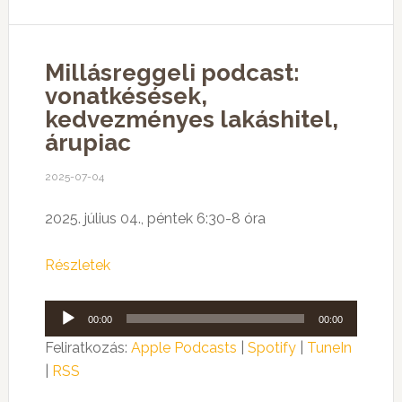
Millásreggeli podcast:
vonatkésések,
kedvezményes lakáshitel,
árupiac
2025-07-04
2025. július 04., péntek 6:30-8 óra
Részletek
Audió
00:00
00:00
lejátszó
Feliratkozás:
Apple Podcasts
|
Spotify
|
TuneIn
|
RSS