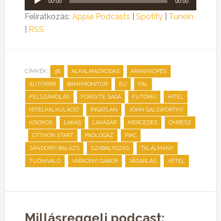
00:00
00:00
lejátszó
Feliratkozás:
Apple Podcasts
|
Spotify
|
TuneIn
|
RSS
CÍMKÉK:
,
,
,
3%
ALKALMAZKODÁS
ARANYKÖPÉS
,
,
,
,
AUTÓIPAR
BANKMONITOR
EU
FAL
,
,
,
,
FELSZÁMOLÁS
FORSYTE SAGA
FUTÓMŰ
HITEL
,
,
,
HITELKALKULÁCIÓ
INGATLAN
JOHN GALSWORTHY
,
,
,
,
KISOKOS
LAKÁS
LAKÁSÁR
MERCEDES
ÖNRÉSZ
,
,
,
,
OTTHON START
PADLÓGÁZ
PIAC
,
,
,
SÁNDORFI BALÁZS
SZABÁLYOZÁS
TALÁLMÁNY
,
,
,
TUDNIVALÓ
VÁRKONYI GÁBOR
VÁSÁRLÁS
VÉTEL
Millásreggeli podcast: