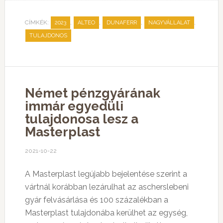
CÍMKÉK:
,
,
,
,
2023
ALTEO
DUNAFERR
NAGYVÁLLALAT
TULAJDONOS
Német pénzgyárának
immár egyedüli
tulajdonosa lesz a
Masterplast
2021-10-22
A Masterplast legújabb bejelentése szerint a
vártnál korábban lezárulhat az ascherslebeni
gyár felvásárlása és 100 százalékban a
Masterplast tulajdonába kerülhet az egység,