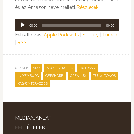
és az Amazon neve mellett.
Részletek
Audió
00:00
00:00
lejátszó
Feliratkozás:
Apple Podcasts
|
Spotify
|
TuneIn
|
RSS
CÍMKÉK:
,
,
,
ADÓ
ADÓELKERÜLÉS
BOTRÁNY
,
,
,
,
LUXEMBURG
OFFSHORE
OPENLUX
TULAJDONOS
VAGYONTERVEZÉS
MÉDIAAJÁNLAT
FELTÉTELEK