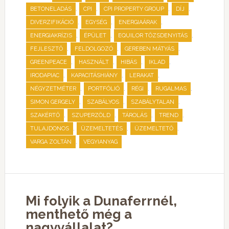
,
,
,
,
BETONELADÁS
CPI
CPI PROPERTY GROUP
DÍJ
,
,
,
DIVERZIFIKÁCIÓ
EGYSÉG
ENERGIAÁRAK
,
,
,
ENERGIAKRÍZIS
ÉPÜLET
EQUILOR TŐZSDENYITÁS
,
,
,
FEJLESZTŐ
FELDOLGOZÓ
GEREBEN MÁTYÁS
,
,
,
,
GREENPEACE
HASZNÁLT
HIBÁS
IKLAD
,
,
,
IRODAPIAC
KAPACITÁSHIÁNY
LERAKAT
,
,
,
,
NÉGYZETMÉTER
PORTFÓLIÓ
RÉGI
RUGALMAS
,
,
,
SIMON GERGELY
SZABÁLYOS
SZABÁLYTALAN
,
,
,
,
SZAKÉRTŐ
SZUPERZÖLD
TÁROLÁS
TREND
,
,
,
TULAJDONOS
ÜZEMELTETÉS
ÜZEMELTETŐ
,
VARGA ZOLTÁN
VEGYIANYAG
Mi folyik a Dunaferrnél,
menthető még a
nagyvállalat?