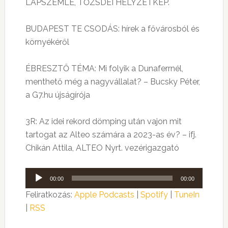
LAPSZEMLE, TŐZSDEI HELYZETKÉP.
BUDAPEST TE CSODÁS: hírek a fővárosból és
környékéről
ÉBRESZTŐ TÉMA: Mi folyik a Dunaferrnél,
menthető még a nagyvállalat? – Bucsky Péter,
a G7.hu újságírója
3R: Az idei rekord dömping után vajon mit
tartogat az Alteo számára a 2023-as év? – ifj.
Chikán Attila, ALTEO Nyrt. vezérigazgató
Audió
00:00
00:00
lejátszó
Feliratkozás:
Apple Podcasts
|
Spotify
|
TuneIn
|
RSS