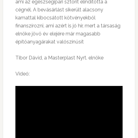
ami az egészségipari sztorit elindította a
cégnél. A bevásárlást sikerült alacsony
kamattal kibocsátott kötvényekből
finanszírozni, ami azért is jó hír, mert a társaság
elnöke jövő év elejére már magasabb
építőanyagárakat valószínűsít
Tibor Dávid, a Masterplast Nyrt. elnöke
Videó: