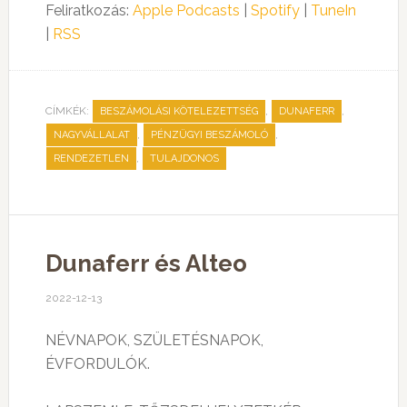
Feliratkozás:
Apple Podcasts
|
Spotify
|
TuneIn
|
RSS
CÍMKÉK:
,
,
BESZÁMOLÁSI KÖTELEZETTSÉG
DUNAFERR
,
,
NAGYVÁLLALAT
PÉNZÜGYI BESZÁMOLÓ
,
RENDEZETLEN
TULAJDONOS
Dunaferr és Alteo
2022-12-13
NÉVNAPOK, SZÜLETÉSNAPOK,
ÉVFORDULÓK.