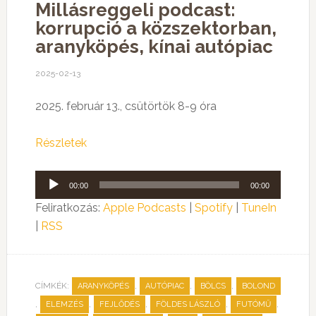
Millásreggeli podcast:
korrupció a közszektorban,
aranyköpés, kínai autópiac
2025-02-13
2025. február 13., csütörtök 8-9 óra
Részletek
Audió
00:00
00:00
lejátszó
Feliratkozás:
Apple Podcasts
|
Spotify
|
TuneIn
|
RSS
CÍMKÉK:
,
,
,
ARANYKÖPÉS
AUTÓPIAC
BÖLCS
BOLOND
,
,
,
,
,
ELEMZÉS
FEJLŐDÉS
FÖLDES LÁSZLÓ
FUTÓMŰ