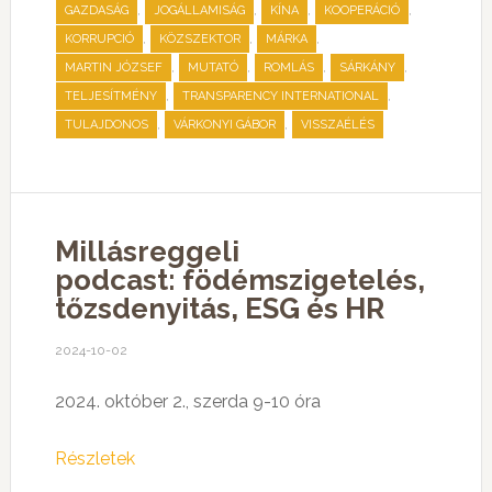
,
,
,
,
GAZDASÁG
JOGÁLLAMISÁG
KÍNA
KOOPERÁCIÓ
,
,
,
KORRUPCIÓ
KÖZSZEKTOR
MÁRKA
,
,
,
,
MARTIN JÓZSEF
MUTATÓ
ROMLÁS
SÁRKÁNY
,
,
TELJESÍTMÉNY
TRANSPARENCY INTERNATIONAL
,
,
TULAJDONOS
VÁRKONYI GÁBOR
VISSZAÉLÉS
Millásreggeli
podcast: födémszigetelés,
tőzsdenyitás, ESG és HR
2024-10-02
2024. október 2., szerda 9-10 óra
Részletek