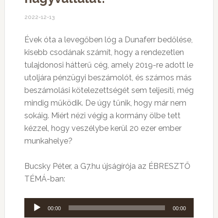
2022-12-13
Évek óta a levegőben lóg a Dunaferr bedőlése,
kisebb csodának számít, hogy a rendezetlen
tulajdonosi hátterű cég, amely 2019-re adott le
utoljára pénzügyi beszámolót, és számos más
beszámolási kötelezettségét sem teljesíti, még
mindig működik. De úgy tűnik, hogy már nem
sokáig. Miért nézi végig a kormány ölbe tett
kézzel, hogy veszélybe kerül 20 ezer ember
munkahelye?
Bucsky Péter, a G7.hu újságírója az ÉBRESZTŐ
TÉMÁ-ban:
Audió
00:00
00:00
lejátszó