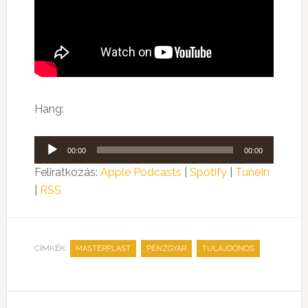
Hang:
Audió
00:00
00:00
lejátszó
Feliratkozás:
Apple Podcasts
|
Spotify
|
TuneIn
|
RSS
CÍMKÉK:
,
,
MASTERPLAST
PÉNZGYÁR
TULAJDONOS