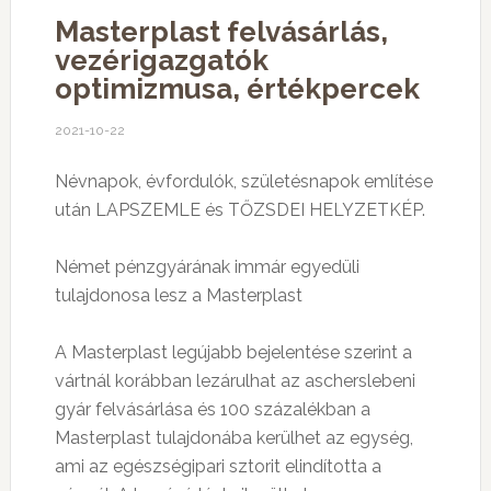
Masterplast felvásárlás,
vezérigazgatók
optimizmusa, értékpercek
2021-10-22
Névnapok, évfordulók, születésnapok említése
után LAPSZEMLE és TŐZSDEI HELYZETKÉP.
Német pénzgyárának immár egyedüli
tulajdonosa lesz a Masterplast
A Masterplast legújabb bejelentése szerint a
vártnál korábban lezárulhat az ascherslebeni
gyár felvásárlása és 100 százalékban a
Masterplast tulajdonába kerülhet az egység,
ami az egészségipari sztorit elindította a