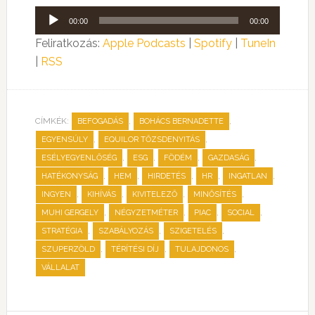
Audió
00:00
00:00
lejátszó
Feliratkozás:
Apple Podcasts
|
Spotify
|
TuneIn
|
RSS
CÍMKÉK:
,
,
BEFOGADÁS
BOHÁCS BERNADETTE
,
,
EGYENSÚLY
EQUILOR TŐZSDENYITÁS
,
,
,
,
ESÉLYEGYENLŐSÉG
ESG
FÖDÉM
GAZDASÁG
,
,
,
,
,
HATÉKONYSÁG
HEM
HIRDETÉS
HR
INGATLAN
,
,
,
,
INGYEN
KIHÍVÁS
KIVITELEZŐ
MINŐSÍTÉS
,
,
,
,
MUHI GERGELY
NÉGYZETMÉTER
PIAC
SOCIAL
,
,
,
STRATÉGIA
SZABÁLYOZÁS
SZIGETELÉS
,
,
,
SZUPERZÖLD
TÉRÍTÉSI DÍJ
TULAJDONOS
VÁLLALAT