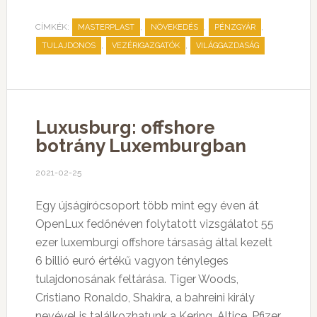
CÍMKÉK:
,
,
,
MASTERPLAST
NÖVEKEDÉS
PÉNZGYÁR
,
,
TULAJDONOS
VEZÉRIGAZGATÓK
VILÁGGAZDASÁG
Luxusburg: offshore
botrány Luxemburgban
2021-02-25
Egy újságírócsoport több mint egy éven át
OpenLux fedőnéven folytatott vizsgálatot 55
ezer luxemburgi offshore társaság által kezelt
6 billió euró értékű vagyon tényleges
tulajdonosának feltárása. Tiger Woods,
Cristiano Ronaldo, Shakira, a bahreini király
nevével is találkozhatunk a Kering, Altice, Pfizer