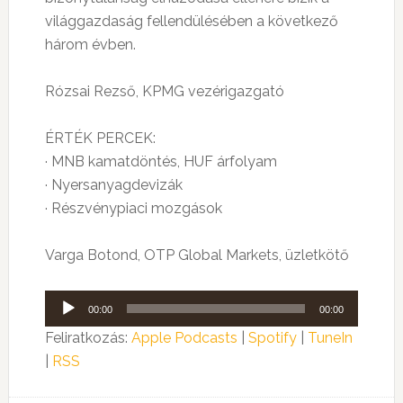
világgazdaság fellendülésében a következő
három évben.
Rózsai Rezső, KPMG vezérigazgató
ÉRTÉK PERCEK:
· MNB kamatdöntés, HUF árfolyam
· Nyersanyagdevizák
· Részvénypiaci mozgások
Varga Botond, OTP Global Markets, üzletkötő
Audió
00:00
00:00
lejátszó
Feliratkozás:
Apple Podcasts
|
Spotify
|
TuneIn
|
RSS