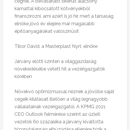
cégnél. A bevásárlást sikerült alacsony
kamattal kibocsátott kötvényekből
finanszírozni, ami azért is jó hír, mert a társaság
elnöke jövő év elejére már magasabb
építőanyagárakat valószínűsít
Tibor Dávid, a Masterplast Nyrt. elnöke
Járvány előtti szinten a világgazdaság
növekedésébe vetett hit a vezérigazgatók
körében
Növekvő optimizmussal néznek a jövőbe saját
cégeik kilátásait illetően a világ legnagyobb
vállalatainak vezérigazgatói. A KPMG 2021
CEO Outlook felmérése szerint az üzleti
vezetők 60 százaléka a járvány kiváltotta
bizonytalanság elhúzódása ellenére bízik a