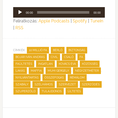
Audió
00:00
00:00
lejátszó
Feliratkozás:
Apple Podcasts
|
Spotify
|
TuneIn
|
RSS
CÍMKÉK:
,
,
,
10 MILLIÓ FA
BÉRLŐ
BIZTONSÁG
,
,
,
,
BOJÁR IVÁN ANDRÁS
CIVIL
CSALÓ
FA
,
,
,
,
FAÜLTETÉS
INGATLAN
KOVÁCS ÉVA
KÖZÖSSÉG
,
,
,
,
LAKÁS
MAFFIA
MUHI GERGELY
NÉGYZETMÉTER
,
,
,
NYILVÁNTARTÁS
ÖSSZEFOGÁS
RÉMÁLOM
,
,
,
,
SZABÁLY
SZÉLHÁMOS
SZERVEZET
SZERZŐDÉS
,
,
SZUPERZÖLD
TULAJDONOS
ÜLTETÉS