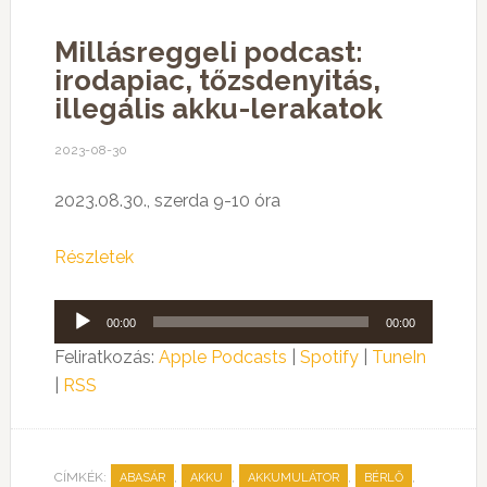
Millásreggeli podcast:
irodapiac, tőzsdenyitás,
illegális akku-lerakatok
2023-08-30
2023.08.30., szerda 9-10 óra
Részletek
Audió
00:00
00:00
lejátszó
Feliratkozás:
Apple Podcasts
|
Spotify
|
TuneIn
|
RSS
CÍMKÉK:
,
,
,
,
ABASÁR
AKKU
AKKUMULÁTOR
BÉRLŐ