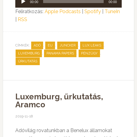
00:00
00:00
lejátszó
Feliratkozás:
Apple Podcasts
|
Spotify
|
TuneIn
|
RSS
CÍMKÉK:
,
,
,
,
ADÓ
EU
JUNCKER
LUX LEAKS
,
,
,
LUXEMBURG
PANAMA PAPERS
PÉNZÜGY
ŰRKUTATÁS
Luxemburg, űrkutatás,
Aramco
2019-11-18
Adóvilág rovatunkban a Benelux államokat