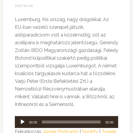
2017-11-20
Luxemburg. Kis ország, nagy dolgokkal. Az
EU-ban vezető szerepet játszik,
adóparadicsom volt a közelmúltig, sőt az
acélipara is meghatározó jelentőségű. Gerendy
Zoltán (BDO Magyarország) gazdasági, Feledy
Botond külpolitikai szakértő pedig politikai
szempontból vizsgálja Luxemburgot. A német
koalíciós tárgyalások kudarca hat a tőzsdékre.
Varjú Péter (Erste Befektetési Zrt.) a
Nemzetközi Részvénymustrában elárulja,
miként. Vállalati hírei is vannak, a WizzArről, az
Infineonról és a Siemensről.
Audió
00:00
00:00
lejátszó
Feliratkozás:
Apple Podcasts
|
Spotify
|
TuneIn