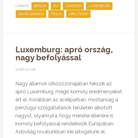
CÍMKÉK:
,
,
,
,
BERLIN
EU
JUNCKER
LUXEMBURG
,
,
SAUDI ARAMCO
TESLA
ŰRKUTATÁS
Luxemburg: apró ország,
nagy befolyással
2018-10-08
Nagy államok ütközőzónájában fekszik az
apró Luxemburg, mégis komoly eredményeket
ért el. Korábban az acéliparban, mostanság a
pénzügyi szolgáltatások területén alkotott
nagyot, olyannyira, hogy méretei ellenére is
komoly befolyással rendelkezik Európában.
Adóvilág rovatunkban ide látogatunk el.