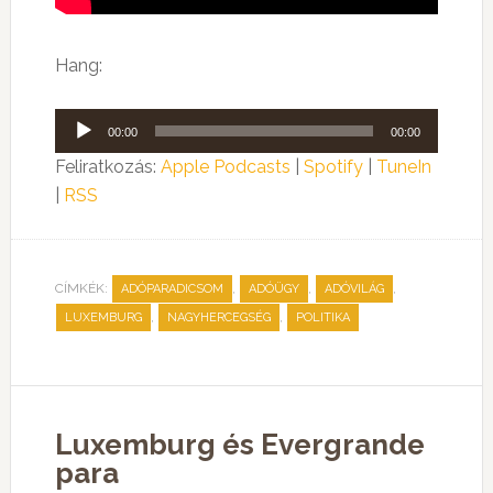
Hang:
Audió
00:00
00:00
lejátszó
Feliratkozás:
Apple Podcasts
|
Spotify
|
TuneIn
|
RSS
CÍMKÉK:
,
,
,
ADÓPARADICSOM
ADÓÜGY
ADÓVILÁG
,
,
LUXEMBURG
NAGYHERCEGSÉG
POLITIKA
Luxemburg és Evergrande
para