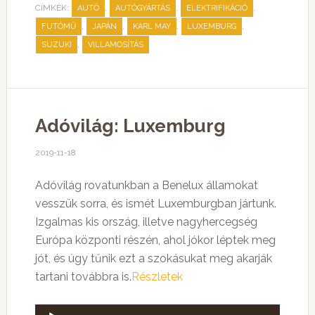
CÍMKÉK:
,
,
,
AUTÓ
AUTÓGYÁRTÁS
ELEKTRIFIKÁCIÓ
,
,
,
,
FUTÓMŰ
JAPÁN
KARL MAY
LUXEMBURG
,
SUZUKI
VILLAMOSÍTÁS
Adóvilág: Luxemburg
2019-11-18
Adóvilág rovatunkban a Benelux államokat
vesszük sorra, és ismét Luxemburgban jártunk.
Izgalmas kis ország, illetve nagyhercegség
Európa központi részén, ahol jókor léptek meg
jót, és úgy tűnik ezt a szokásukat meg akarják
tartani továbbra is.
Részletek
Audió