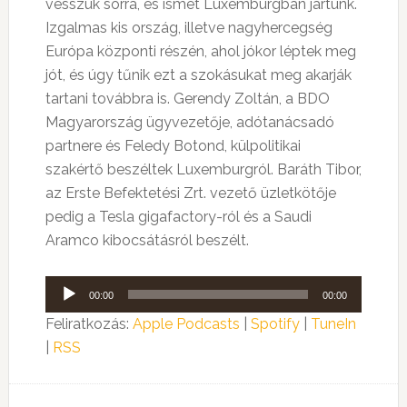
vesszük sorra, és ismét Luxemburgban jártunk.
Izgalmas kis ország, illetve nagyhercegség
Európa központi részén, ahol jókor léptek meg
jót, és úgy tűnik ezt a szokásukat meg akarják
tartani továbbra is. Gerendy Zoltán, a BDO
Magyarország ügyvezetője, adótanácsadó
partnere és Feledy Botond, külpolitikai
szakértő beszéltek Luxemburgról. Baráth Tibor,
az Erste Befektetési Zrt. vezető üzletkötője
pedig a Tesla gigafactory-ról és a Saudi
Aramco kibocsátásról beszélt.
Audió
00:00
00:00
lejátszó
Feliratkozás:
Apple Podcasts
|
Spotify
|
TuneIn
|
RSS