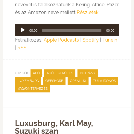
nevével is találkozhatunk a Kering, Altice, Pfizer
és az Amazon neve mellett.
Részletek
Audió
00:00
00:00
lejátszó
Feliratkozás:
Apple Podcasts
|
Spotify
|
TuneIn
|
RSS
CÍMKÉK:
,
,
,
ADÓ
ADÓELKERÜLÉS
BOTRÁNY
,
,
,
,
LUXEMBURG
OFFSHORE
OPENLUX
TULAJDONOS
VAGYONTERVEZÉS
Luxusburg, Karl May,
Suzuki szan