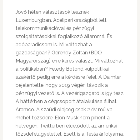
Jövő héten választások lesznek
Luxemburgban. Acélipari országból lett
telekommunikációval és pénzügyi
szolgáltatásokkal foglalkozó állammá. És
adóparadicsom is. Mi változhat a
gazdaságban? Gerendy Zoltán (BDO
Magyarország) erre keres választ. Mi változhat
a politikában? Feledy Botond külpolitikai
szakértő pedig erre a kérdésre felel. A Daimler
bejelentette, hogy 2019 végén távozik a
pénzügyi vezető is. A vezérigazgató is így tesz.
A háttérben a cégcsoport átalakulása állhat.
Aramco. A szaúdi olajcég csak 2 év múlva
mehet tőzsdére. Elon Musk nem pihent a
hétvégén, Twitterben élcelődött az amerikai
tőzsdefelügyelettel. Esett is a Tesla árfolyama.