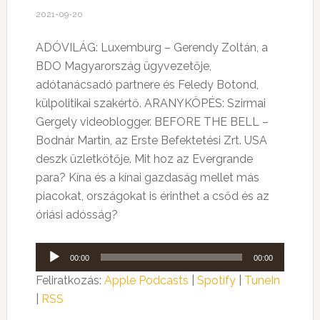
2021-09-20
ADÓVILÁG: Luxemburg – Gerendy Zoltán, a
BDO Magyarország ügyvezetője,
adótanácsadó partnere és Feledy Botond,
külpolitikai szakértő. ARANYKÖPÉS: Szirmai
Gergely videoblogger. BEFORE THE BELL –
Bodnár Martin, az Erste Befektetési Zrt. USA
deszk üzletkötője.
Mit hoz az Evergrande
para?
Kína és a kínai gazdaság mellet más
piacokat, országokat is érinthet a csőd és az
óriási adósság?
Audió
00:00
00:00
lejátszó
Feliratkozás:
Apple Podcasts
|
Spotify
|
TuneIn
|
RSS