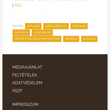
|
RSS
CÍMKÉK:
,
,
,
ACÉLIPAR
ADÓELKERÜLÉS
ADÓVILÁG
,
,
INFINEON
LUXEMBURG
,
,
NEMZETKÖZI RÉSZVÉNYMUSTRA
SIEMENS
WIZZ AIR
MÉDIAAJÁNLAT
FELTÉTELEK
ADATVÉDELEM
ÁSZF
IMPRESSZUM