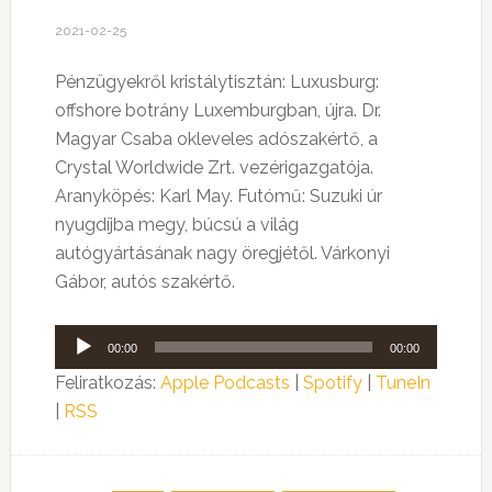
2021-02-25
Pénzügyekről kristálytisztán: Luxusburg:
offshore botrány Luxemburgban, újra. Dr.
Magyar Csaba okleveles adószakértő, a
Crystal Worldwide Zrt. vezérigazgatója.
Aranyköpés: Karl May. Futómű: Suzuki úr
nyugdíjba megy, búcsú a világ
autógyártásának nagy öregjétől. Várkonyi
Gábor, autós szakértő.
Audió
00:00
00:00
lejátszó
Feliratkozás:
Apple Podcasts
|
Spotify
|
TuneIn
|
RSS