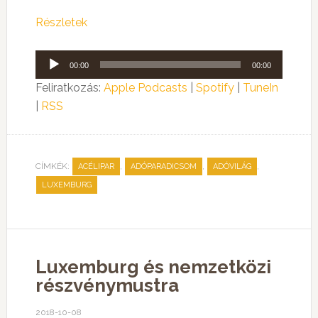
Részletek
Audió
00:00
00:00
lejátszó
Feliratkozás:
Apple Podcasts
|
Spotify
|
TuneIn
|
RSS
CÍMKÉK:
,
,
,
ACÉLIPAR
ADÓPARADICSOM
ADÓVILÁG
LUXEMBURG
Luxemburg és nemzetközi
részvénymustra
2018-10-08