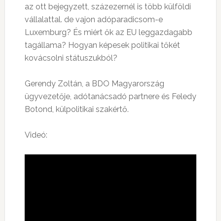
az ott bejegyzett, százezernél is több külföldi
vállalattal. de vajon adóparadicsom-e
Luxemburg? És miért ők az EU leggazdagabb
tagállama? Hogyan képesek politikai tőkét
kovácsolni státuszukból?
Gerendy Zoltán, a BDO Magyarország
ügyvezetője, adótanácsadó partnere és Feledy
Botond, külpolitikai szakértő.
Videó: