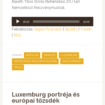
Baráth Tibor (Erste Befektetési Zrt.) tart
Nemzetközi Részvénymustrát.
Audió
00:00
00:00
lejátszó
Feliratkozás:
Apple Podcasts
|
Spotify
|
TuneIn
|
RSS
CÍMKÉK:
,
,
,
ADÓVILÁG
DAIMLER
LUXEMBURG
,
,
NEMZETKÖZI RÉSZVÉNYMUSTRA
SAUDI ARAMCO
TESLA
Luxemburg portréja és
európai tőzsdék