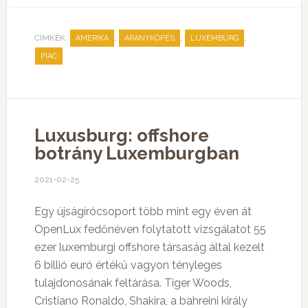
CÍMKÉK:
,
,
,
AMERIKA
ARANYKÖPÉS
LUXEMBURG
PIAC
Luxusburg: offshore
botrány Luxemburgban
2021-02-25
Egy újságírócsoport több mint egy éven át
OpenLux fedőnéven folytatott vizsgálatot 55
ezer luxemburgi offshore társaság által kezelt
6 billió euró értékű vagyon tényleges
tulajdonosának feltárása. Tiger Woods,
Cristiano Ronaldo, Shakira, a bahreini király