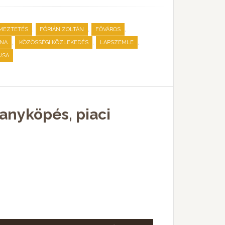
illetőleg
csökkentéséhez
,
,
,
MEZTETÉS
FÓRIÁN ZOLTÁN
FŐVÁROS
a
,
,
,
ÍNA
KÖZÖSSÉGI KÖZLEKEDÉS
LAPSZEMLE
Fel/Le
USA
billentyűket
kell
használni.
anyköpés, piaci
A