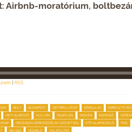
t: Airbnb-moratórium, boltbezá
a
uneIn
|
RSS
,
,
,
,
,
IDAY
BOLT
BUDAPEST
DEFIBRILLÁTOR
DRÁGULÁS
ÉBRESZTŐ RO
,
,
,
,
,
,
HETI ALAPOZÓ
HULLÁM
INGATLAN
INGYEN
KÁVÉHÁZ
KERÉK
,
,
,
,
VNAP
ORSZÁGOS KERESKEDELMI SZÖVETSÉG
OTP ALAPKEZELŐ
PIAC
,
,
,
ET
VÁLSÁG
VÁSÁRLÓ
VOLATILITÁS