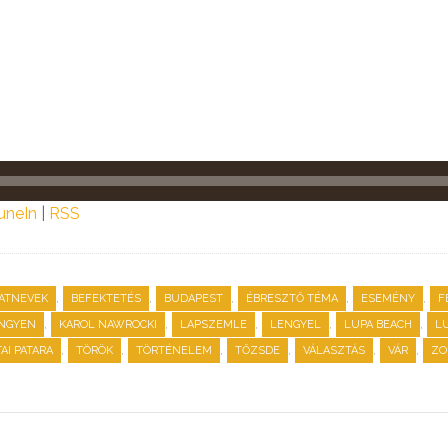
uneIn
|
RSS
,
,
,
,
,
ATNEVEK
BEFEKTETÉS
BUDAPEST
ÉBRESZTŐ TÉMA
ESEMÉNY
F
,
,
,
,
,
INGYEN
KAROL NAWROCKI
LAPSZEMLE
LENGYEL
LUPA BEACH
L
,
,
,
,
,
,
TAI PATARA
TÖRÖK
TÖRTÉNELEM
TŐZSDE
VÁLASZTÁS
VÁR
ZO