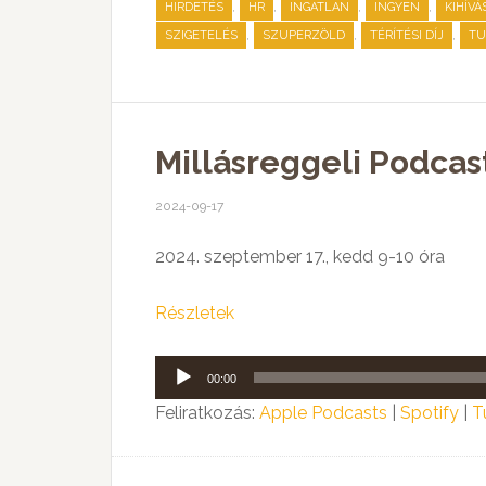
,
,
,
,
HIRDETÉS
HR
INGATLAN
INGYEN
KIHÍVÁ
,
,
,
SZIGETELÉS
SZUPERZÖLD
TÉRÍTÉSI DÍJ
TU
Millásreggeli Podcast:
2024-09-17
2024. szeptember 17., kedd 9-10 óra
Részletek
Audió
00:00
lejátszó
Feliratkozás:
Apple Podcasts
|
Spotify
|
T