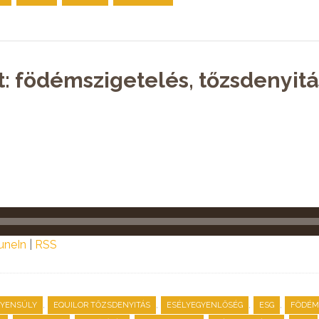
t: födémszigetelés, tőzsdenyitá
uneIn
|
RSS
,
,
,
,
GYENSÚLY
EQUILOR TŐZSDENYITÁS
ESÉLYEGYENLŐSÉG
ESG
FÖDÉM