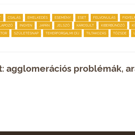
,
,
,
,
,
,
T
CSALÁS
EMELKEDÉS
ESEMÉNY
ESET
FELVONULÁS
FIGYEL
,
,
,
,
,
,
ALAPOZÓ
INGYEN
JAPÁN
JELSZÓ
KÁROSULT
KIBERBŰNÖZŐ
K
,
,
,
,
,
KTOR
SZÜLETÉSNAP
TEHERFORGALMI DÍJ
TILTAKOZÁS
TŐZSDE
t: agglomerációs problémák, ar