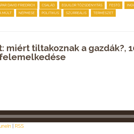
,
,
,
,
PAR DAVID FRIEDRICH
CSALÁD
EQUILOR TŐZSDENYITÁS
FESTŐ
ING
,
,
,
,
A MÚLT
NÉPMESE
POLITIKUS
SZÜRREÁLIS
TERMÉSZET
: miért tiltakoznak a gazdák?, 1
i felemelkedése
uneIn
|
RSS