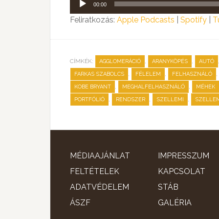
00:00
lejátszó
Feliratkozás:
Apple Podcasts
|
Spotify
|
T
CÍMKÉK:
,
,
AGGLOMERÁCIÓ
ARANYKÖPÉS
AUTÓ
,
,
,
FARKAS SZABOLCS
FÉLELEM
FELHASZNÁLÓ
,
,
KOBE BRYANT
MEGHALFELHASZNÁLÓ
MÉHEK
,
,
,
PORTFÓLIÓ
RENDSZER
SZELLEMI
SZELLE
MÉDIAAJÁNLAT
IMPRESSZUM
FELTÉTELEK
KAPCSOLAT
ADATVÉDELEM
STÁB
ÁSZF
GALÉRIA