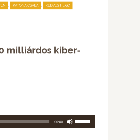
,
,
,
YEN
KATONA CSABA
KEDVES HUGÓ
a
Fel/Le
billentyűket
kell
használni.
0 milliárdos kiber-
A
00:00
hangerő
növeléséhez,