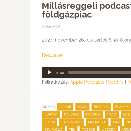
Millásreggeli podcas
földgázpiac
2024-11-28
2024. november 28., csütörtök 6:30-8 ór
Részletek
Audió
00:00
lejátszó
Feliratkozás:
Apple Podcasts
|
Spotify
|
T
CÍMKÉK:
,
,
,
AIRBNB
AKCIÓ
BEZÁRÁS
BLACK FR
,
,
,
,
EURÓPA
FÖLDGÁZ
FŐVÁROS
FRADI
GÁZ
,
,
,
,
KUTYA
LAPSZEMLE
MÁGIKUS-E
MÁV
NÉ
,
,
,
,
SZURKOLÓ
TÉL
TŐZSDE
USZODA
ÜZL