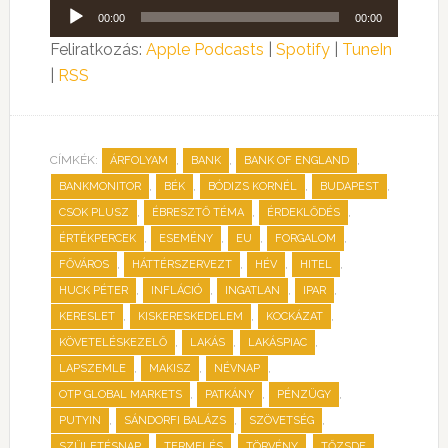
Audió
00:00
00:00
lejátszó
Feliratkozás:
Apple Podcasts
|
Spotify
|
TuneIn
|
RSS
CÍMKÉK:
,
,
,
ÁRFOLYAM
BANK
BANK OF ENGLAND
,
,
,
,
BANKMONITOR
BÉK
BÓDIZS KORNÉL
BUDAPEST
,
,
,
CSOK PLUSZ
ÉBRESZTŐ TÉMA
ÉRDEKLŐDÉS
,
,
,
,
ÉRTÉKPERCEK
ESEMÉNY
EU
FORGALOM
,
,
,
,
FŐVÁROS
HÁTTÉRSZERVEZT
HÉV
HITEL
,
,
,
,
HUCK PÉTER
INFLÁCIÓ
INGATLAN
IPAR
,
,
,
KERESLET
KISKERESKEDELEM
KOCKÁZAT
,
,
,
KÖVETELÉSKEZELŐ
LAKÁS
LAKÁSPIAC
,
,
,
LAPSZEMLE
MAKISZ
NÉVNAP
,
,
,
OTP GLOBAL MARKETS
PATKÁNY
PÉNZÜGY
,
,
,
PUTYIN
SÁNDORFI BALÁZS
SZÖVETSÉG
,
,
,
,
SZÜLETÉSNAP
TERMELÉS
TÖRVÉNY
TŐZSDE