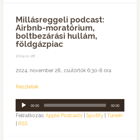
Millásreggeli podcast:
Airbnb-moratórium,
boltbezárási hullám,
földgázpiac
2024-11-28
2024. november 28., csütörtök 6:30-8 óra
Részletek
Audió
00:00
00:00
lejátszó
Feliratkozás:
Apple Podcasts
|
Spotify
|
TuneIn
|
RSS