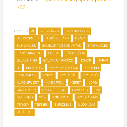
|
RSS
CÍMKÉK:
,
,
,
AI
AI-FUNKCIÓ
BAKANCSLISTA
,
,
,
BEERPORN.HU
BURÓ SZILÁRD
DRÁGA
,
,
,
ÉLÉNKÜLÉS
EQUILOR TŐZSDENYITÁS
ÉRDEKLŐDÉS
,
,
,
ERDŐS MÁRTON
FŐZDE
FŐZDETÚRA
,
,
,
,
GALAXY RING
GALAXY UNPACKED
HONOR
IPARÁG
,
,
,
,
IT
KÉSZÜLÉK
KÉZMŰVES SÖRÖK
KISÜZEM
,
,
,
,
KNAP GÁBOR
KORSÓ
KÓSTOLÁS
KÓSTOLÓ
,
,
,
,
KUPONFÜZET
MAGIC PRO7
MÉRET
NOPQ
,
,
,
,
OKOSGYŰRŰ
OKOSTELEFON
PCWORLD
S25
,
,
,
,
SAMSUNG
SÖR
SZÍNVONAL
SZOLGÁTATÁS
,
,
,
,
TÉRKÉP
TERMÉK
TURIZMUS
ÚJDONSÁG
VÁSÁRLÁS