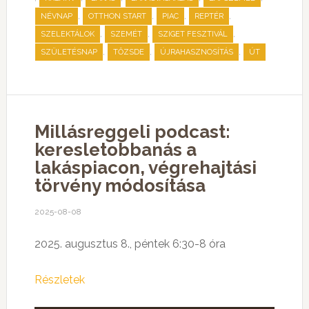
,
,
,
,
NÉVNAP
OTTHON START
PIAC
REPTÉR
,
,
,
SZELEKTÁLOK
SZEMÉT
SZIGET FESZTIVÁL
,
,
,
SZÜLETÉSNAP
TŐZSDE
ÚJRAHASZNOSÍTÁS
ÚT
Millásreggeli podcast:
keresletobbanás a
lakáspiacon, végrehajtási
törvény módosítása
2025-08-08
2025. augusztus 8., péntek 6:30-8 óra
Részletek