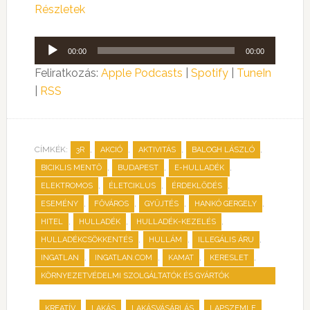
Részletek
Audió
00:00
00:00
lejátszó
Feliratkozás:
Apple Podcasts
|
Spotify
|
TuneIn
|
RSS
CÍMKÉK:
,
,
,
,
3R
AKCIÓ
AKTIVITÁS
BALOGH LÁSZLÓ
,
,
,
BICIKLIS MENTŐ
BUDAPEST
E-HULLADÉK
,
,
,
ELEKTROMOS
ÉLETCIKLUS
ÉRDEKLŐDÉS
,
,
,
,
ESEMÉNY
FŐVÁROS
GYŰJTÉS
HANKÓ GERGELY
,
,
,
HITEL
HULLADÉK
HULLADÉK-KEZELÉS
,
,
,
HULLADÉKCSÖKKENTÉS
HULLÁM
ILLEGÁLIS ÁRU
,
,
,
,
INGATLAN
INGATLAN.COM
KAMAT
KERESLET
KÖRNYEZETVÉDELMI SZOLGÁLTATÓK ÉS GYÁRTÓK
SZÖVETSÉGE
,
,
,
,
,
KREATÍV
LAKÁS
LAKÁSVÁSÁRLÁS
LAPSZEMLE