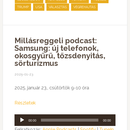
,
,
,
TRUMP
USA
VÁLASZTÁS
VÉGREHAJTÁS
Millásreggeli podcast:
Samsung: új telefonok,
okosgyűrű, tőzsdenyitás,
sörturizmus
2025-01-23
2025. január 23., csütörtök 9-10 óra
Részletek
Audió
00:00
00:00
lejátszó
Feliratkozás:
Apple Podcasts
|
Spotify
|
TuneIn