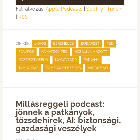
lejátszó
Feliratkozás:
Apple Podcasts
|
Spotify
|
TuneIn
|
RSS
CÍMKÉK:
,
,
,
,
4-6-OS
BÉREMELÉS
BUDAPEST
FED
,
,
,
FŐVÁROS
KAMATDÖNTÉS
KÖZALKALMAZOTT
,
,
,
KÖZTISZTVISELŐ
MAGYAR GDP
PATKÁNY
,
,
TÁMOGATÁS
TÖMEGKÖZLEKEDÉS
VADDISZNÓ
Millásreggeli podcast:
jönnek a patkányok,
tőzsdehírek, AI: biztonsági,
gazdasági veszélyek