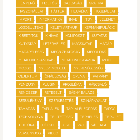
,
,
,
,
FÉNYERŐ
FIZETŐS
GAZDASÁG
GRAFIKA
,
,
,
,
HASZONÁLLAT
HÁTTÉR
HEURÉKA
HOBBIÁLLAT
,
,
,
,
,
IMPORT
INFORMATIKA
INVE
ITBN
JELENET
,
,
,
JOGOSULTSÁG
KELETI ARTHUR
KÉPMANIPULÁCIÓ
,
,
,
,
KIBERTITOK
KIHÍVÁS
KOMPOSZT
KUTATÁS
,
,
,
,
KUTYATÁP
LETERHELÉS
MACSKATÁP
MADÁR
,
,
,
MADÁRELESÉG
MEGBÍZHATÓSÁG
MEGOLDÁS
,
,
,
MIHÁLOVITS ANDRÁS
MIHÁLOVITS GAZDA
MODELL
,
,
,
MOZGÓ
NYELVI MODELL
NYERESÉGESSÉG
,
,
,
,
OBJEKTUM
ÖNÁLLÓSÁG
OPENAI
PATKÁNY
,
,
,
,
PÉNZÜGY
PLUGIN
PROBLÉMA
RÁGCSÁLÓ
,
,
,
RENDSZER
RÉTEGELT
SÁGHY BALÁZS
,
,
,
SÉRÜLÉKENY
SZERKESZTÉS
SZÍNÁRNYALAT
,
,
,
,
TÁMADÁS
TÁPLÁLÉK
TÁPLÁLÉLFORRÁS
TÁRGY
,
,
,
,
TECHNOLÓGIA
TELÍTETTSÉG
TERHELÉS
TERÜLET
,
,
,
,
,
TEXTÚRA
TŐZSDE
USD
VAD
VÁLLALAT
,
VERSENYJOG
VIDEO