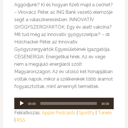
Aggódjunk? Ki és hogyan fizeti majd a cechet?
– Virovácz Péter, az ING Bank vezető elemzője
segít a válaszkeresésben. INNOVATÍV
GYÓGYSZERGYÁRTÓK: Egy év alatt vakcina?
Mit tud még az innovatív gyógyszeripar? – dr.
Holchacker Péter, az Innovatív
Gyógyszergyártók Egyesületének igazgatója.
CÉGENERGIA: Energetikai hírek. Az év vége
nem a megújuló energiáról szólt
Magyarországon. Az év utolsó két hónapjában
voltak napok, mikor a szélkerekek több áramot
fogyasztottak, mint amennyit termeltek.
Audió
00:00
00:00
lejátszó
Feliratkozás:
Apple Podcasts
|
Spotify
|
TuneIn
|
RSS