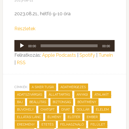
2023-08-21
2023.08.21., hétfő 9-10 óra
Részletek
Audió
00:00
00:00
lejátszó
Feliratkozás:
Apple Podcasts
|
Spotify
|
TuneIn
|
RSS
CÍMKÉK:
,
,
A SIKER TUSÁI
ADATMÉRGEZÉS
,
,
,
,
ADATSZIVÁRGÁS
ÁLLATTARTÁS
ANYAGI
ÁTALAKÍT
,
,
,
,
BAJ
BEÁLLÍTÁS
BIZTONSÁG
BŐVÍTMÉNY
,
,
,
,
,
BÚVÓHELY
CHATGPT
DIVAT
DOLLÁR
ÉLELEM
,
,
,
,
ELLÁTÁSI LÁNC
ÉLMÉNY
ELŐTÉR
EMBER
,
,
,
,
EREDMÉNY
ETETÉS
FELHASZNÁLÓ
FELÜLET