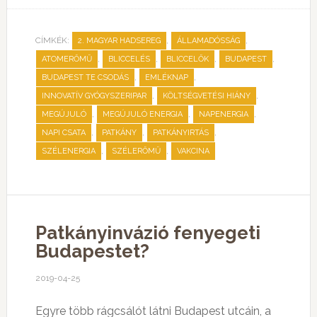
CÍMKÉK:
,
,
2. MAGYAR HADSEREG
ÁLLAMADÓSSÁG
,
,
,
,
ATOMERŐMŰ
BLICCELÉS
BLICCELŐK
BUDAPEST
,
,
BUDAPEST TE CSODÁS
EMLÉKNAP
,
,
INNOVATÍV GYÓGYSZERIPAR
KÖLTSÉGVETÉSI HIÁNY
,
,
,
MEGÚJULÓ
MEGÚJULÓ ENERGIA
NAPENERGIA
,
,
,
NAPI CSATA
PATKÁNY
PATKÁNYIRTÁS
,
,
SZÉLENERGIA
SZÉLERŐMŰ
VAKCINA
Patkányinvázió fenyegeti
Budapestet?
2019-04-25
Egyre több rágcsálót látni Budapest utcáin, a