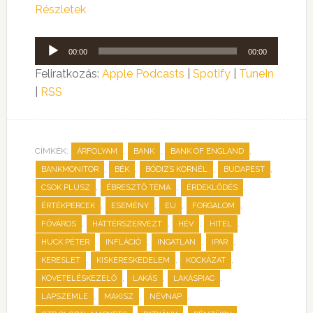
Részletek
Audió
00:00
00:00
lejátszó
Feliratkozás:
Apple Podcasts
|
Spotify
|
TuneIn
|
RSS
CÍMKÉK:
,
,
,
ÁRFOLYAM
BANK
BANK OF ENGLAND
,
,
,
,
BANKMONITOR
BÉK
BÓDIZS KORNÉL
BUDAPEST
,
,
,
CSOK PLUSZ
ÉBRESZTŐ TÉMA
ÉRDEKLŐDÉS
,
,
,
,
ÉRTÉKPERCEK
ESEMÉNY
EU
FORGALOM
,
,
,
,
FŐVÁROS
HÁTTÉRSZERVEZT
HÉV
HITEL
,
,
,
,
HUCK PÉTER
INFLÁCIÓ
INGATLAN
IPAR
,
,
,
KERESLET
KISKERESKEDELEM
KOCKÁZAT
,
,
,
KÖVETELÉSKEZELŐ
LAKÁS
LAKÁSPIAC
,
,
,
LAPSZEMLE
MAKISZ
NÉVNAP