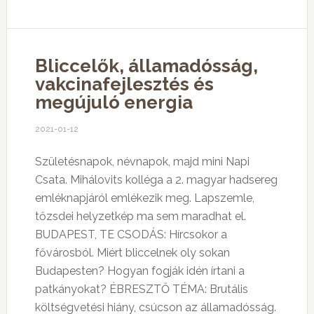
Bliccelők, államadósság,
vakcinafejlesztés és
megújuló energia
2021-01-12
Születésnapok, névnapok, majd mini Napi
Csata. Mihálovits kolléga a 2. magyar hadsereg
emléknapjáról emlékezik meg. Lapszemle,
tőzsdei helyzetkép ma sem maradhat el.
BUDAPEST, TE CSODÁS: Hírcsokor a
fővárosból. Miért bliccelnek oly sokan
Budapesten? Hogyan fogják idén írtani a
patkányokat? ÉBRESZTŐ TÉMA: Brutális
költségvetési hiány, csúcson az államadósság.