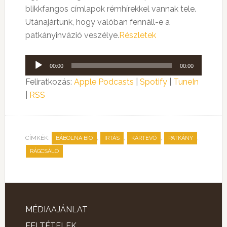
blikkfangos címlapok rémhírekkel vannak tele.
Utánajártunk, hogy valóban fennáll-e a
patkányinvázió veszélye.
Részletek
Audió
00:00
00:00
lejátszó
Feliratkozás:
Apple Podcasts
|
Spotify
|
TuneIn
|
RSS
CÍMKÉK:
,
,
,
,
BÁBOLNA BIO
IRTÁS
KÁRTEVŐ
PATKÁNY
RÁGCSÁLÓ
MÉDIAAJÁNLAT
FELTÉTELEK