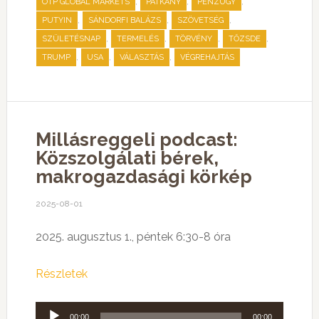
,
,
,
OTP GLOBAL MARKETS
PATKÁNY
PÉNZÜGY
,
,
,
PUTYIN
SÁNDORFI BALÁZS
SZÖVETSÉG
,
,
,
,
SZÜLETÉSNAP
TERMELÉS
TÖRVÉNY
TŐZSDE
,
,
,
TRUMP
USA
VÁLASZTÁS
VÉGREHAJTÁS
Millásreggeli podcast:
Közszolgálati bérek,
makrogazdasági körkép
2025-08-01
2025. augusztus 1., péntek 6:30-8 óra
Részletek
Audió
00:00
00:00