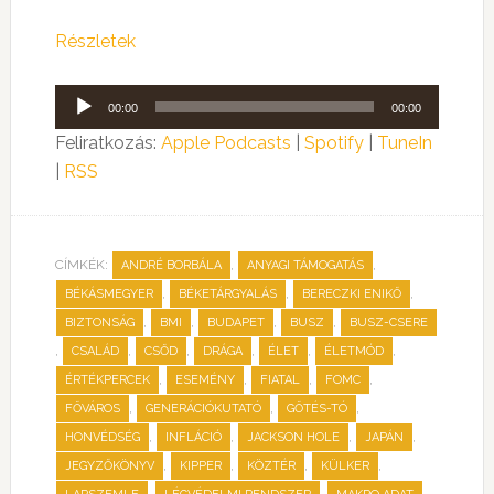
Részletek
Audió
00:00
00:00
lejátszó
Feliratkozás:
Apple Podcasts
|
Spotify
|
TuneIn
|
RSS
CÍMKÉK:
,
,
ANDRÉ BORBÁLA
ANYAGI TÁMOGATÁS
,
,
,
BÉKÁSMEGYER
BÉKETÁRGYALÁS
BERECZKI ENIKŐ
,
,
,
,
BIZTONSÁG
BMI
BUDAPET
BUSZ
BUSZ-CSERE
,
,
,
,
,
,
CSALÁD
CSŐD
DRÁGA
ÉLET
ÉLETMÓD
,
,
,
,
ÉRTÉKPERCEK
ESEMÉNY
FIATAL
FOMC
,
,
,
FŐVÁROS
GENERÁCIÓKUTATÓ
GŐTÉS-TÓ
,
,
,
,
HONVÉDSÉG
INFLÁCIÓ
JACKSON HOLE
JAPÁN
,
,
,
,
JEGYZŐKÖNYV
KIPPER
KÖZTÉR
KÜLKER