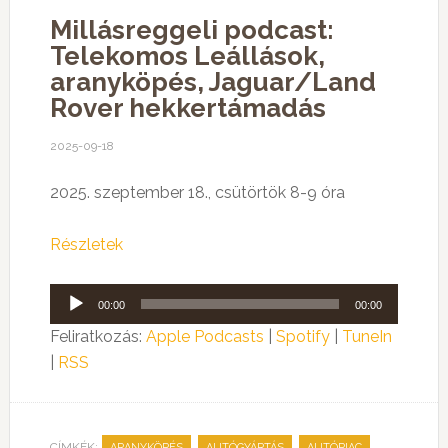
Millásreggeli podcast:
Telekomos Leállások,
aranyköpés, Jaguar/Land
Rover hekkertámadás
2025-09-18
2025. szeptember 18., csütörtök 8-9 óra
Részletek
Audió
00:00
00:00
lejátszó
Feliratkozás:
Apple Podcasts
|
Spotify
|
TuneIn
|
RSS
CÍMKÉK:
,
,
,
ARANYKÖPÉS
AUTÓGYÁRTÁS
AUTÓPIAC