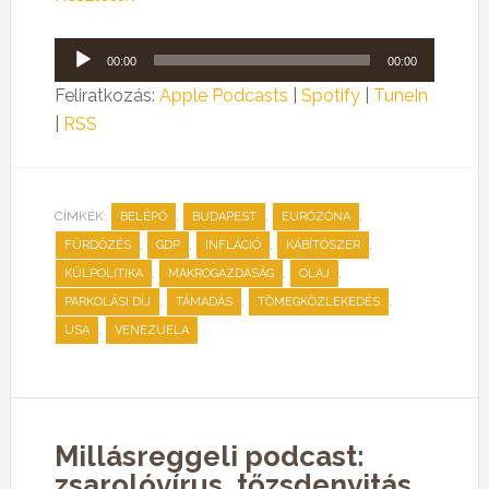
Audió
00:00
00:00
lejátszó
Feliratkozás:
Apple Podcasts
|
Spotify
|
TuneIn
|
RSS
CÍMKÉK:
,
,
,
BELÉPŐ
BUDAPEST
EURÓZÓNA
,
,
,
,
FÜRDŐZÉS
GDP
INFLÁCIÓ
KÁBÍTÓSZER
,
,
,
KÜLPOLITIKA
MAKROGAZDASÁG
OLAJ
,
,
,
PARKOLÁSI DÍJ
TÁMADÁS
TÖMEGKÖZLEKEDÉS
,
USA
VENEZUELA
Millásreggeli podcast:
zsarolóvírus, tőzsdenyitás,