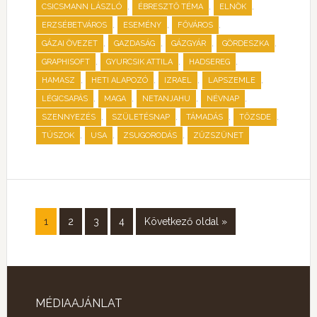
,
,
,
CSICSMANN LÁSZLÓ
ÉBRESZTŐ TÉMA
ELNÖK
,
,
,
ERZSÉBETVÁROS
ESEMÉNY
FŐVÁROS
,
,
,
,
GÁZAI ÖVEZET
GAZDASÁG
GÁZGYÁR
GÖRDESZKA
,
,
,
GRAPHISOFT
GYURCSIK ATTILA
HADSEREG
,
,
,
,
HAMASZ
HETI ALAPOZÓ
IZRAEL
LAPSZEMLE
,
,
,
,
LÉGICSAPÁS
MAGA
NETANJAHU
NÉVNAP
,
,
,
,
SZENNYEZÉS
SZÜLETÉSNAP
TÁMADÁS
TŐZSDE
,
,
,
TÚSZOK
USA
ZSUGORODÁS
ZŰZSZÜNET
1
2
3
4
Következő oldal »
MÉDIAAJÁNLAT