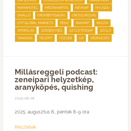
,
,
,
LAPSZEMLE
LÉGVÉDELMI RENDSZER
MAKRO ADAT
,
,
,
,
MAMAHOTEL
MEGTAKARÍTÁS
NÉVNAP
NYUGDÍJ
,
,
,
ÖNÁLLÓ
ÖRÖKBEFOGADÁS
OROSZORSZÁG
,
,
,
,
OTP GLOBAL MARKETS
PÉNZ
RAKPART
RAZZIA
,
,
,
,
SPÓROLÁS
SZEGÉNYSÉG
SZÜLETÉSNAP
SZÜLŐ
,
,
,
,
TÁMADÁS
TELEPÍT
TŐZSDE
UK
VÉDEKEZÉS
Millásreggeli podcast:
zeneipari helyzetkép,
aranyköpés, quishing
2025-08-08
2025. augusztus 8., péntek 8-9 óra
Részletek