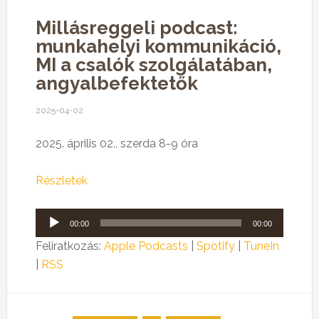
Millásreggeli podcast:
munkahelyi kommunikáció,
MI a csalók szolgálatában,
angyalbefektetők
2025-04-02
2025. április 02., szerda 8-9 óra
Részletek
Audió
00:00
00:00
lejátszó
Feliratkozás:
Apple Podcasts
|
Spotify
|
TuneIn
|
RSS