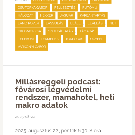
,
,
,
CSUTORKA GÁBOR
FEJLESZTÉS
FUTÓMŰ
,
,
,
,
HÁLÓZAT
HEKKER
JAGUÁR
KARBANTARTÁS
,
,
,
,
,
LAND ROVER
LASSULÁS
LEÁLL
LEÁLLÁS
NET
,
,
,
OKOSMORZSA
SZOLGÁLTATÁS
TÁMADÁS
,
,
,
,
TELEKOM
TERMELÉS
TORLÓDÁS
ÜGYFÉL
VÁRKONYI GÁBOR
Millásreggeli podcast:
fővárosi légvédelmi
rendszer, mamahotel, heti
makro adatok
2025-08-22
2025. augusztus 22., péntek 6:30-8 óra