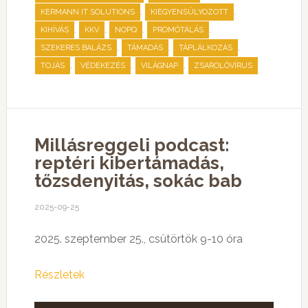
,
,
KERMANN IT SOLUTIONS
KIEGYENSÚLYOZOTT
,
,
,
,
KIHÍVÁS
KKV
NOPQ
PROMÓTÁLÁS
,
,
,
SZEKERES BALÁZS
TÁMADÁS
TÁPLÁLKOZÁS
,
,
,
TOJÁS
VÉDEKEZÉS
VILÁGNAP
ZSAROLÓVÍRUS
Millásreggeli podcast:
reptéri kibertámadás,
tőzsdenyitás, sokác bab
2025-09-25
2025. szeptember 25., csütörtök 9-10 óra
Részletek