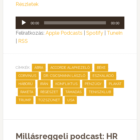
Részletek
Audió
00:00
00:00
lejátszó
Feliratkozás:
Apple Podcasts
|
Spotify
|
TuneIn
|
RSS
CÍMKÉK:
,
,
,
ÁBRA
ACCORDE ALAPKEZELŐ
BÉKE
,
,
,
CORVINUS
DR. CSICSMANN LÁSZLÓ
ESZKALÁCIÓ
,
,
,
,
HÁBORÚ
IRÁN
KONFLIKTUS
PÉNZÜGY
PLAKÁT
,
,
,
,
,
RAKÉTA
RÉGÉSZET
TÁMADÁS
TENISZKLUB
,
,
TRUMP
TŰZSZÜNET
USA
Millásreggeli podcast: HR