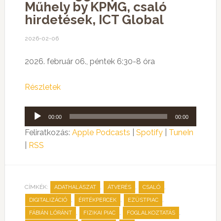
Műhely by KPMG, csaló
hirdetések, ICT Global
2026-02-06
2026. február 06., péntek 6:30-8 óra
Részletek
Audió
00:00
00:00
lejátszó
Feliratkozás:
Apple Podcasts
|
Spotify
|
TuneIn
|
RSS
CÍMKÉK:
,
,
,
ADATHALÁSZAT
ÁTVERÉS
CSALÓ
,
,
,
DIGITALIZÁCIÓ
ÉRTÉKPERCEK
EZÜSTPIAC
,
,
,
FÁBIÁN LÓRÁNT
FIZIKAI PIAC
FOGLALKOZTATÁS