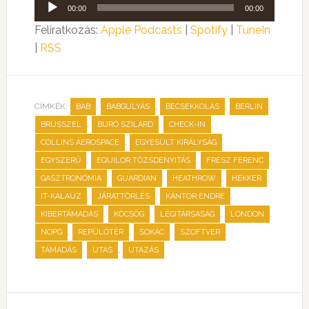
Audió
00:00
00:00
lejátszó
Feliratkozás:
Apple Podcasts
|
Spotify
|
TuneIn
|
RSS
CÍMKÉK:
,
,
,
,
BAB
BABGULYÁS
BECSEKKOLÁS
BERLIN
,
,
,
BRÜSSZEL
BURÓ SZILÁRD
CHECK-IN
,
,
COLLINS AEROSPACE
EGYESÜLT KIRÁLYSÁG
,
,
,
EGYSZERŰ
EQUILOR TŐZSDENYITÁS
FRÉSZ FERENC
,
,
,
,
GASZTRONÓMIA
GUARDIAN
HEATHROW
HEKKER
,
,
,
IT-KALAUZ
JÁRATTÖRLÉS
KÁNTOR ENDRE
,
,
,
,
KIBERTÁMADÁS
KÖCSÖG
LÉGITÁRSASÁG
LONDON
,
,
,
,
NOPG
REPÜLŐTÉR
SOKÁC
SZOFTVER
,
,
TÁMADÁS
UTAS
UTAZÁS