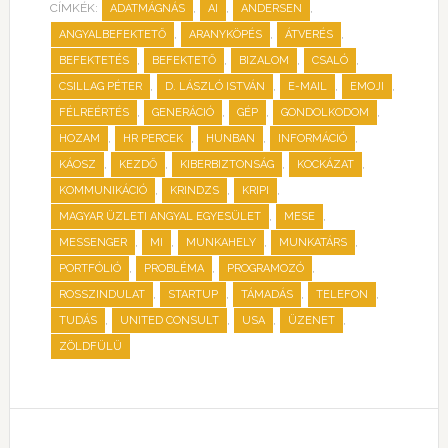
CÍMKÉK:
,
,
,
ADATMÁGNÁS
AI
ANDERSEN
,
,
,
ANGYALBEFEKTETŐ
ARANYKÖPÉS
ÁTVERÉS
,
,
,
,
BEFEKTETÉS
BEFEKTETŐ
BIZALOM
CSALÓ
,
,
,
,
CSILLAG PÉTER
D. LÁSZLÓ ISTVÁN
E-MAIL
EMOJI
,
,
,
,
FÉLREÉRTÉS
GENERÁCIÓ
GÉP
GONDOLKODOM
,
,
,
,
HOZAM
HR PERCEK
HUNBAN
INFORMÁCIÓ
,
,
,
,
KÁOSZ
KEZDŐ
KIBERBIZTONSÁG
KOCKÁZAT
,
,
,
KOMMUNIKÁCIÓ
KRINDZS
KRIPI
,
,
MAGYAR ÜZLETI ANGYAL EGYESÜLET
MESE
,
,
,
,
MESSENGER
MI
MUNKAHELY
MUNKATÁRS
,
,
,
PORTFÓLIÓ
PROBLÉMA
PROGRAMOZÓ
,
,
,
,
ROSSZINDULAT
STARTUP
TÁMADÁS
TELEFON
,
,
,
,
TUDÁS
UNITED CONSULT
USA
ÜZENET
ZÖLDFÜLÜ