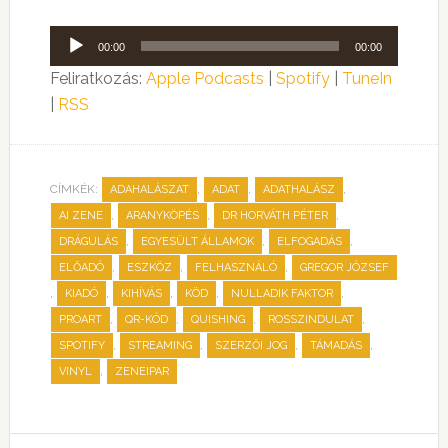
Audió
00:00
00:00
lejátszó
Feliratkozás:
Apple Podcasts
|
Spotify
|
TuneIn
|
RSS
CÍMKÉK:
,
,
,
ADAHALÁSZAT
ADAT
ADATHALÁSZ
,
,
,
AI ZENE
ARANYKÖPÉS
DR HORVÁTH PÉTER
,
,
,
DRÁGULÁS
EGYESÜLT ÁLLAMOK
ELFOGADÁS
,
,
,
ELŐADÓ
ESZKÖZ
FELHASZNÁLÓ
GREGOR JÓZSEF
,
,
,
,
,
KIADÓ
KIHÍVÁS
KÖD
NULLADIK FAKTOR
,
,
,
,
PROART
QR-KÓD
QUISHING
ROSSZINDULAT
,
,
,
,
SPOTIFY
STREAMING
SZERZŐI JOG
TÁMADÁS
,
VINYL
ZENEIPAR