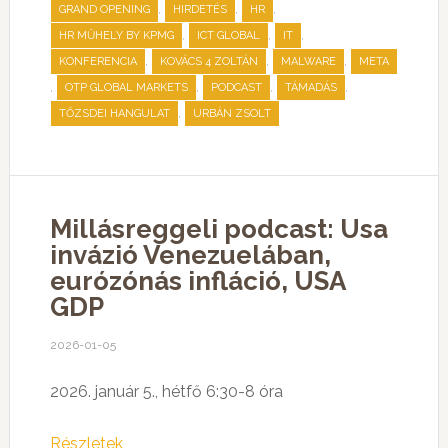
,
,
,
GRAND OPENING
HIRDETÉS
HR
,
,
,
HR MŰHELY BY KPMG
ICT GLOBAL
IT
,
,
,
KONFERENCIA
KOVÁCS 4 ZOLTÁN
MALWARE
META
,
,
,
,
OTP GLOBAL MARKETS
PODCAST
TÁMADÁS
,
TŐZSDEI HANGULAT
URBÁN ZSOLT
Millásreggeli podcast: Usa
invázió Venezuelában,
eurózónás infláció, USA
GDP
2026-01-05
2026. január 5., hétfő 6:30-8 óra
Részletek