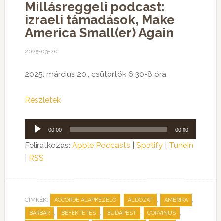
Millásreggeli podcast:
izraeli támadások, Make
America Small(er) Again
2025-03-20
2025. március 20., csütörtök 6:30-8 óra
Részletek
Audió
00:00
00:00
lejátszó
Feliratkozás:
Apple Podcasts
|
Spotify
|
TuneIn
|
RSS
CÍMKÉK:
,
,
,
ACCORDE ALAPKEZELŐ
ÁLDOZAT
AMERIKA
,
,
,
,
BARBÁR
BEFEKTETÉS
BUDAPEST
CORVINUS