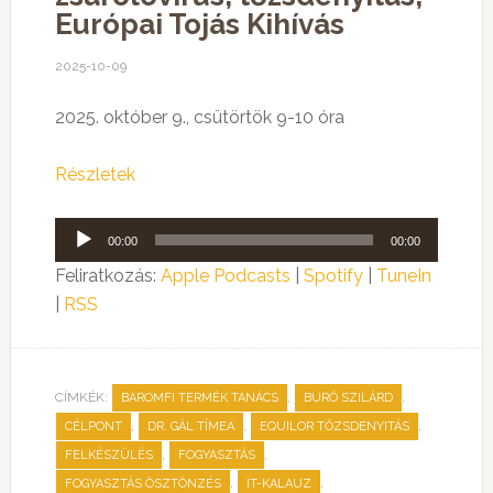
Európai Tojás Kihívás
2025-10-09
2025. október 9., csütörtök 9-10 óra
Részletek
Audió
00:00
00:00
lejátszó
Feliratkozás:
Apple Podcasts
|
Spotify
|
TuneIn
|
RSS
CÍMKÉK:
,
,
BAROMFI TERMÉK TANÁCS
BURÓ SZILÁRD
,
,
,
CÉLPONT
DR. GÁL TÍMEA
EQUILOR TŐZSDENYITÁS
,
,
FELKÉSZÜLÉS
FOGYASZTÁS
,
,
FOGYASZTÁS ÖSZTÖNZÉS
IT-KALAUZ